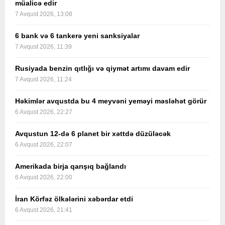
müalicə edir
7 Avqust 2026, 13:08
6 bank və 6 tankerə yeni sanksiyalar
7 Avqust 2026, 11:39
Rusiyada benzin qıtlığı və qiymət artımı davam edir
7 Avqust 2026, 11:24
Həkimlər avqustda bu 4 meyvəni yeməyi məsləhət görür
6 Avqust 2026, 22:27
Avqustun 12-də 6 planet bir xəttdə düzüləcək
6 Avqust 2026, 22:07
Amerikada birja qarışıq bağlandı
6 Avqust 2026, 22:00
İran Körfəz ölkələrini xəbərdar etdi
6 Avqust 2026, 21:41