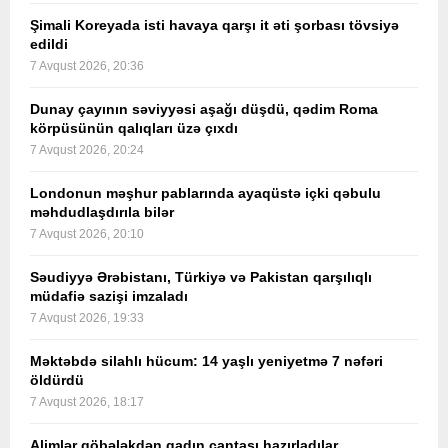
Şimali Koreyada isti havaya qarşı it əti şorbası tövsiyə
edildi
7 Avqust 2026, 20:36
Dunay çayının səviyyəsi aşağı düşdü, qədim Roma
körpüsünün qalıqları üzə çıxdı
7 Avqust 2026, 20:24
Londonun məşhur pablarında ayaqüstə içki qəbulu
məhdudlaşdırıla bilər
7 Avqust 2026, 20:10
Səudiyyə Ərəbistanı, Türkiyə və Pakistan qarşılıqlı
müdafiə sazişi imzaladı
7 Avqust 2026, 19:33
Məktəbdə silahlı hücum: 14 yaşlı yeniyetmə 7 nəfəri
öldürdü
7 Avqust 2026, 18:17
Alimlər göbələkdən qadın çantası hazırladılar