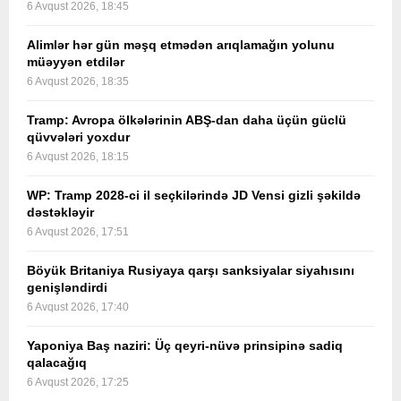
6 Avqust 2026, 18:45
Alimlər hər gün məşq etmədən arıqlamağın yolunu
müəyyən etdilər
6 Avqust 2026, 18:35
Tramp: Avropa ölkələrinin ABŞ-dan daha üçün güclü
qüvvələri yoxdur
6 Avqust 2026, 18:15
WP: Tramp 2028-ci il seçkilərində JD Vensi gizli şəkildə
dəstəkləyir
6 Avqust 2026, 17:51
Böyük Britaniya Rusiyaya qarşı sanksiyalar siyahısını
genişləndirdi
6 Avqust 2026, 17:40
Yaponiya Baş naziri: Üç qeyri-nüvə prinsipinə sadiq
qalacağıq
6 Avqust 2026, 17:25