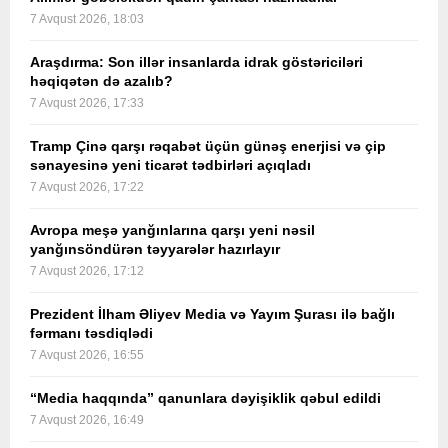
7 Avqust 2026, 18:03
Araşdırma: Son illər insanlarda idrak göstəriciləri
həqiqətən də azalıb?
7 Avqust 2026, 17:33
Tramp Çinə qarşı rəqabət üçün günəş enerjisi və çip
sənayesinə yeni ticarət tədbirləri açıqladı
7 Avqust 2026, 17:22
Avropa meşə yanğınlarına qarşı yeni nəsil
yanğınsöndürən təyyarələr hazırlayır
7 Avqust 2026, 17:12
Prezident İlham Əliyev Media və Yayım Şurası ilə bağlı
fərmanı təsdiqlədi
7 Avqust 2026, 16:55
“Media haqqında” qanunlara dəyişiklik qəbul edildi
7 Avqust 2026, 16:49