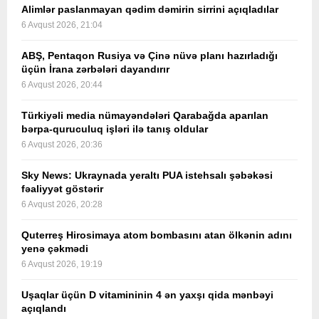
Alimlər paslanmayan qədim dəmirin sirrini açıqladılar
6 Avqust 2026, 21:04
ABŞ, Pentaqon Rusiya və Çinə nüvə planı hazırladığı
üçün İrana zərbələri dayandırır
6 Avqust 2026, 20:44
Türkiyəli media nümayəndələri Qarabağda aparılan
bərpa-quruculuq işləri ilə tanış oldular
6 Avqust 2026, 20:36
Sky News: Ukraynada yeraltı PUA istehsalı şəbəkəsi
fəaliyyət göstərir
6 Avqust 2026, 20:28
Quterreş Hirosimaya atom bombasını atan ölkənin adını
yenə çəkmədi
6 Avqust 2026, 19:19
Uşaqlar üçün D vitamininin 4 ən yaxşı qida mənbəyi
açıqlandı