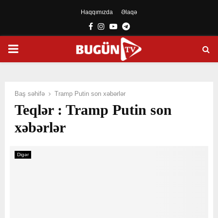
Haqqımızda
Əlaqə
Facebook
Instagram
Youtube
Telegram
PRIMARY
MENU
Baş səhifə
Tramp Putin son xəbərlər
Teqlər : Tramp Putin son
xəbərlər
Digər