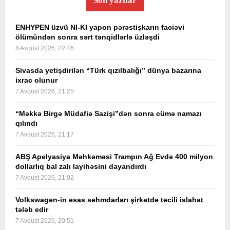
Son yazılar
ENHYPEN üzvü NI-KI yapon pərəstişkarın faciəvi
ölümündən sonra sərt tənqidlərlə üzləşdi
8 Avqust 2026, 22:46
Sivasda yetişdirilən “Türk qızılbalığı” dünya bazarına
ixrac olunur
7 Avqust 2026, 21:25
“Məkkə Birgə Müdafiə Sazişi”dən sonra cümə namazı
qılındı
7 Avqust 2026, 21:17
ABŞ Apelyasiya Məhkəməsi Trampın Ağ Evdə 400 milyon
dollarlıq bal zalı layihəsini dayandırdı
7 Avqust 2026, 21:02
Volkswagen-in əsas səhmdarları şirkətdə təcili islahat
tələb edir
7 Avqust 2026, 20:51