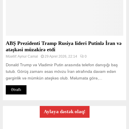
ABŞ Prezidenti Tramp Rusiya lideri Putinlə İran və
atəşkəsi müzakirə etdi
Müəllif:
Aynur Camal
29 Aprel 2026, 22:14
0
Donald Trump və Vladimir Putin arasında telefon danışığı baş
tutub. Görüş zamanı əsas mövzu İran ətrafında davam edən
gərginlik və mümkün atəşkəs olub. Məlumata görə,...
Ətraflı
Aylaya dəstək olaq!