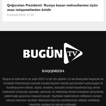
Qırğızıstan Prezidenti: Rusiya bazarı məhsullarımız üçün
əsas istiqamətlərdən biridir
6 Avqust 2026, 17:04
HAQQIMIZDA
Bugun.tv internet tv və saytı 2022-ci ilin ilin aprelin 12-də fəaliyyətə başlayıb və
müstəqil informasiya siyasəti həyata keçirən media qurumudur! www.bugun.tv
Azərbaycanın ictimai, siyasi, mədəni, xüsusilə sosial həyatında baş verən
hadisələri izləyiciyə operativ, qərəzsiz və vətəndaş-dövlət maraqları qorunaraq
çatdırmağı qarşısına məqsəd qoyub. Saytdakı materialların istifadəsi zamanı
istinad edilməsi vacibdir. Məlumat internet səhifələrində istifadə edildikdə
hiperlink vasitəsi ilə istinad mütləqdir.