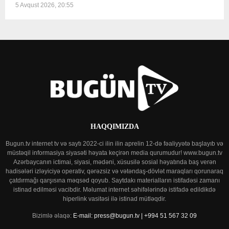
5 Avqust 2026, 20:55
HAQQIMIZDA
Bugun.tv internet tv və saytı 2022-ci ilin ilin aprelin 12-də fəaliyyətə başlayıb və
müstəqil informasiya siyasəti həyata keçirən media qurumudur! www.bugun.tv
Azərbaycanın ictimai, siyasi, mədəni, xüsusilə sosial həyatında baş verən
hadisələri izləyiciyə operativ, qərəzsiz və vətəndaş-dövlət maraqları qorunaraq
çatdırmağı qarşısına məqsəd qoyub. Saytdakı materialların istifadəsi zamanı
istinad edilməsi vacibdir. Məlumat internet səhifələrində istifadə edildikdə
hiperlink vasitəsi ilə istinad mütləqdir.
Bizimlə əlaqə:
E-mail: press@bugun.tv | +994 51 567 32 09