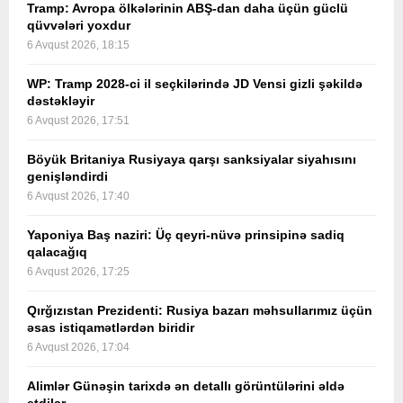
Tramp: Avropa ölkələrinin ABŞ-dan daha üçün güclü
qüvvələri yoxdur
6 Avqust 2026, 18:15
WP: Tramp 2028-ci il seçkilərində JD Vensi gizli şəkildə
dəstəkləyir
6 Avqust 2026, 17:51
Böyük Britaniya Rusiyaya qarşı sanksiyalar siyahısını
genişləndirdi
6 Avqust 2026, 17:40
Yaponiya Baş naziri: Üç qeyri-nüvə prinsipinə sadiq
qalacağıq
6 Avqust 2026, 17:25
Qırğızıstan Prezidenti: Rusiya bazarı məhsullarımız üçün
əsas istiqamətlərdən biridir
6 Avqust 2026, 17:04
Alimlər Günəşin tarixdə ən detallı görüntülərini əldə