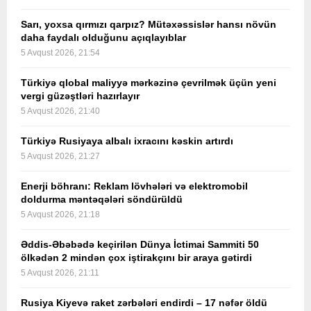
Sarı, yoxsa qırmızı qarpız? Mütəxəssislər hansı növün
daha faydalı olduğunu açıqlayıblar
5 Avqust 2026, 21:54
Türkiyə qlobal maliyyə mərkəzinə çevrilmək üçün yeni
vergi güzəştləri hazırlayır
5 Avqust 2026, 21:40
Türkiyə Rusiyaya albalı ixracını kəskin artırdı
5 Avqust 2026, 21:27
Enerji böhranı: Reklam lövhələri və elektromobil
doldurma məntəqələri söndürüldü
5 Avqust 2026, 21:18
Əddis-Əbəbədə keçirilən Dünya İctimai Sammiti 50
ölkədən 2 mindən çox iştirakçını bir araya gətirdi
5 Avqust 2026, 21:11
Rusiya Kiyevə raket zərbələri endirdi – 17 nəfər öldü