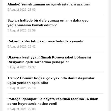
Alimlər: Yemək zamanı su içmək iştahanı azaltmır
5 Avqust 2026, 23:05
Saçları həftədə bir dəfə yumaq onların daha gec
yağlanmasına kömək edirmi?
5 Avqust 2026, 22:59
Rekord istilər təhlükəli hava buludları yaradır
5 Avqust 2026, 22:42
Ukrayna kəşfiyyatı: Şimali Koreya raket bölməsini
Rusiyanın qərb sərhədinə yerləşdirir
5 Avqust 2026, 22:37
Tramp: Hörmüz boğazı çox yaxında dəniz daşımaları
üçün yenidən açıla bilər
5 Avqust 2026, 22:19
Portağal qabıqları ilə həyata keçirilən təcrübə 16 ildən
sonra heyrətamiz nəticə verdi
5 Avqust 2026, 22:08