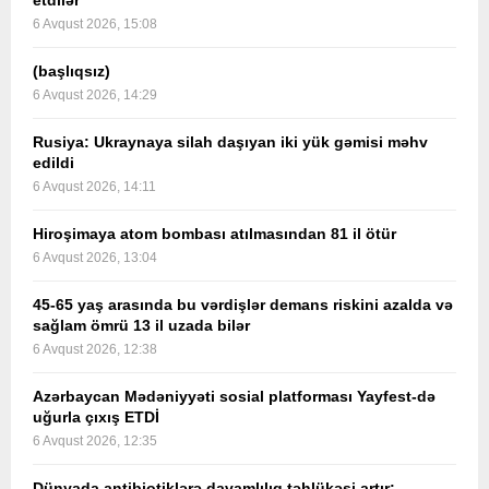
etdilər
6 Avqust 2026, 15:08
(başlıqsız)
6 Avqust 2026, 14:29
Rusiya: Ukraynaya silah daşıyan iki yük gəmisi məhv
edildi
6 Avqust 2026, 14:11
Hiroşimaya atom bombası atılmasından 81 il ötür
6 Avqust 2026, 13:04
45-65 yaş arasında bu vərdişlər demans riskini azalda və
sağlam ömrü 13 il uzada bilər
6 Avqust 2026, 12:38
Azərbaycan Mədəniyyəti sosial platforması Yayfest-də
uğurla çıxış ETDİ
6 Avqust 2026, 12:35
Dünyada antibiotiklərə davamlılıq təhlükəsi artır: