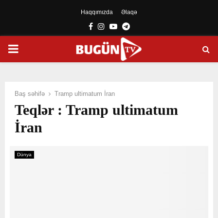
Haqqımızda
Əlaqə
Facebook
Instagram
Youtube
Telegram
PRIMARY
MENU
Baş səhifə
Tramp ultimatum İran
Teqlər : Tramp ultimatum
İran
Dünya