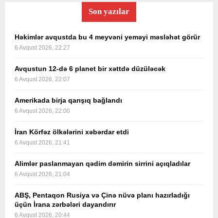
Son yazılar
Həkimlər avqustda bu 4 meyvəni yeməyi məsləhət görür
6 Avqust 2026, 22:27
Avqustun 12-də 6 planet bir xəttdə düzüləcək
6 Avqust 2026, 22:07
Amerikada birja qarışıq bağlandı
6 Avqust 2026, 22:00
İran Körfəz ölkələrini xəbərdar etdi
6 Avqust 2026, 21:41
Alimlər paslanmayan qədim dəmirin sirrini açıqladılar
6 Avqust 2026, 21:04
ABŞ, Pentaqon Rusiya və Çinə nüvə planı hazırladığı
üçün İrana zərbələri dayandırır
6 Avqust 2026, 20:44