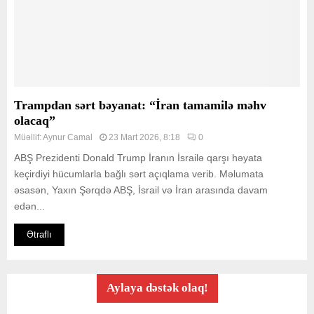
Trampdan sərt bəyanat: “İran tamamilə məhv
olacaq”
Müəllif:
Aynur Camal
23 Mart 2026, 8:18
0
ABŞ Prezidenti Donald Trump İranın İsrailə qarşı həyata
keçirdiyi hücumlarla bağlı sərt açıqlama verib. Məlumata
əsasən, Yaxın Şərqdə ABŞ, İsrail və İran arasında davam
edən...
Ətraflı
Aylaya dəstək olaq!