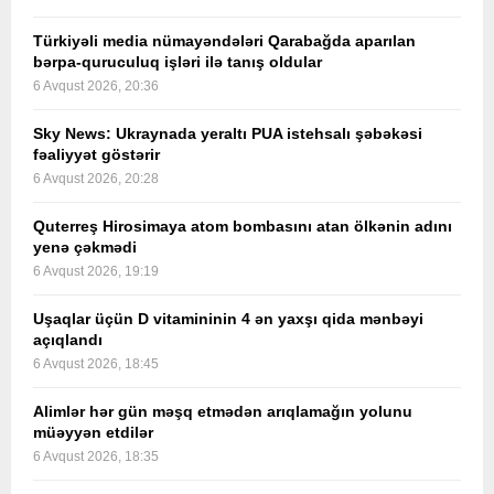
Türkiyəli media nümayəndələri Qarabağda aparılan
bərpa-quruculuq işləri ilə tanış oldular
6 Avqust 2026, 20:36
Sky News: Ukraynada yeraltı PUA istehsalı şəbəkəsi
fəaliyyət göstərir
6 Avqust 2026, 20:28
Quterreş Hirosimaya atom bombasını atan ölkənin adını
yenə çəkmədi
6 Avqust 2026, 19:19
Uşaqlar üçün D vitamininin 4 ən yaxşı qida mənbəyi
açıqlandı
6 Avqust 2026, 18:45
Alimlər hər gün məşq etmədən arıqlamağın yolunu
müəyyən etdilər
6 Avqust 2026, 18:35