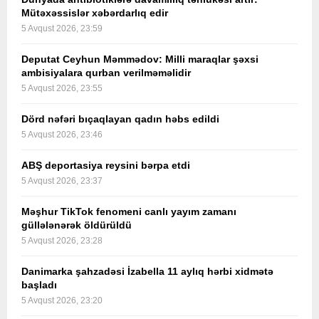
Mütəxəssislər xəbərdarlıq edir
5 Avqust 2026, 23:59
Deputat Ceyhun Məmmədov: Milli maraqlar şəxsi
ambisiyalara qurban verilməməlidir
5 Avqust 2026, 23:55
Dörd nəfəri bıçaqlayan qadın həbs edildi
5 Avqust 2026, 23:46
ABŞ deportasiya reysini bərpa etdi
5 Avqust 2026, 23:37
Məşhur TikTok fenomeni canlı yayım zamanı
güllələnərək öldürüldü
5 Avqust 2026, 23:28
Danimarka şahzadəsi İzabella 11 aylıq hərbi xidmətə
başladı
5 Avqust 2026, 23:20