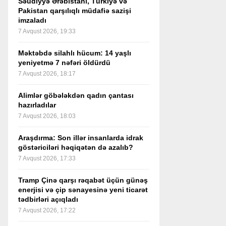
Səudiyyə Ərəbistanı, Türkiyə və
Pakistan qarşılıqlı müdafiə sazişi
imzaladı
7 Avqust 2026, 19:33
Məktəbdə silahlı hücum: 14 yaşlı
yeniyetmə 7 nəfəri öldürdü
7 Avqust 2026, 18:17
Alimlər göbələkdən qadın çantası
hazırladılar
7 Avqust 2026, 18:03
Araşdırma: Son illər insanlarda idrak
göstəriciləri həqiqətən də azalıb?
7 Avqust 2026, 17:33
Tramp Çinə qarşı rəqabət üçün günəş
enerjisi və çip sənayesinə yeni ticarət
tədbirləri açıqladı
7 Avqust 2026, 17:22