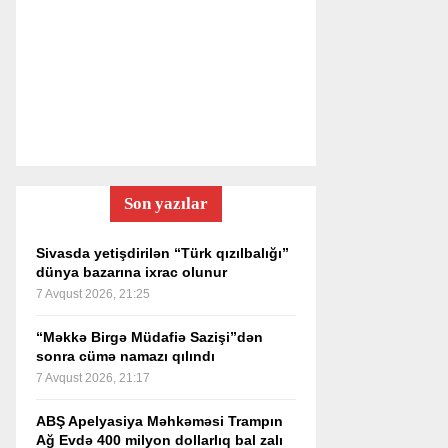
Son yazılar
Sivasda yetişdirilən “Türk qızılbalığı”
dünya bazarına ixrac olunur
7 Avqust 2026, 21:25
“Məkkə Birgə Müdafiə Sazişi”dən
sonra cümə namazı qılındı
7 Avqust 2026, 21:17
ABŞ Apelyasiya Məhkəməsi Trampın
Ağ Evdə 400 milyon dollarlıq bal zalı