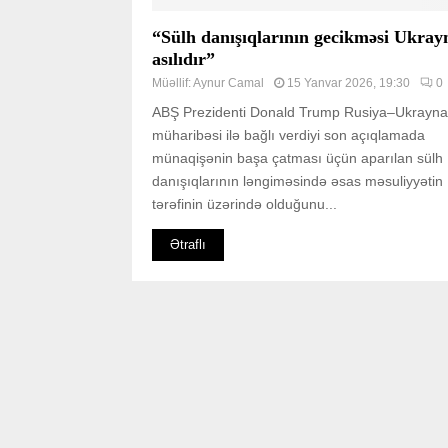
“Sülh danışıqlarının gecikməsi Ukra
asılıdır”
Müəllif:
Aynur Camal
15 Yanvar 2026, 19:30
0
ABŞ Prezidenti Donald Trump Rusiya–Ukrayna
müharibəsi ilə bağlı verdiyi son açıqlamada
münaqişənin başa çatması üçün aparılan sülh
danışıqlarının ləngiməsində əsas məsuliyyətin
tərəfinin üzərində olduğunu...
Ətraflı