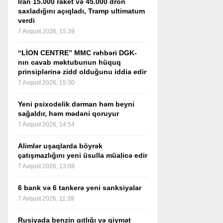
İran 15.000 raket və 45.000 dron
saxladığını açıqladı, Tramp ultimatum
verdi
7 Avqust 2026, 15:39
“LİON CENTRE” MMC rəhbəri DGK-
nın cavab məktubunun hüquq
prinsiplərinə zidd olduğunu iddia edir
7 Avqust 2026, 15:30
Yeni psixodelik dərman həm beyni
sağaldır, həm mədəni qoruyur
7 Avqust 2026, 14:54
Alimlər uşaqlarda böyrək
çatışmazlığını yeni üsulla müalicə edir
7 Avqust 2026, 13:08
6 bank və 6 tankerə yeni sanksiyalar
7 Avqust 2026, 11:39
Rusiyada benzin qıtlığı və qiymət