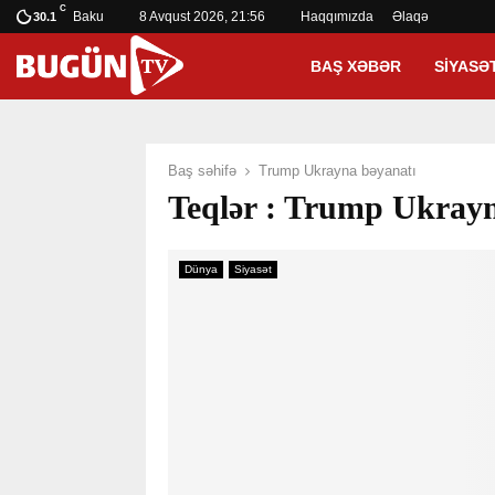
C
Baku
8 Avqust 2026, 21:56
Haqqımızda
Əlaqə
30.1
BAŞ XƏBƏR
SIYASƏ
Baş səhifə
Trump Ukrayna bəyanatı
Teqlər : Trump Ukrayn
Dünya
Siyasət