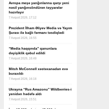
Avropa meşə yanğınlarına qarşı yeni
nəsil yanğınsöndürən təyyarələr
hazırlayır
7 Avqust 2026, 17:12
Prezident İlham Əliyev Media və Yayım
Şurası ilə bağlı fərmanı təsdiqlədi
7 Avqust 2026, 16:55
“Media haqqında” qanunlara
dəyişiklik qəbul edildi
7 Avqust 2026, 16:49
Mitch McConnell xəstəxanadan evə
buraxıldı
7 Avqust 2026, 16:18
Ukrayna “Rus Amazonu” Wildberries-i
yenidən hədəfə aldı
7 Avqust 2026, 15:51