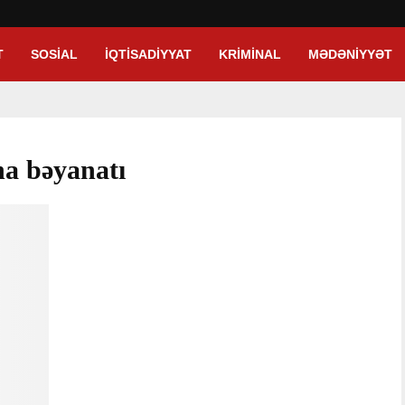
T
SOSIAL
İQTISADIYYAT
KRIMINAL
MƏDƏNIYYƏT
a bəyanatı