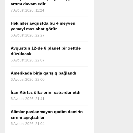
artımı davam edir
7 Avqust 2026, 11:24
Həkimlər avqustda bu 4 meyvəni
yeməyi məsləhət görür
6 Avqust 2026, 22:27
Avqustun 12-də 6 planet bir xəttdə
düzüləcək
6 Avqust 2026, 22:07
Amerikada birja qarışıq bağlandı
6 Avqust 2026, 22:00
İran Körfəz ölkələrini xəbərdar etdi
6 Avqust 2026, 21:41
Alimlər paslanmayan qədim dəmirin
sirrini açıqladılar
6 Avqust 2026, 21:04