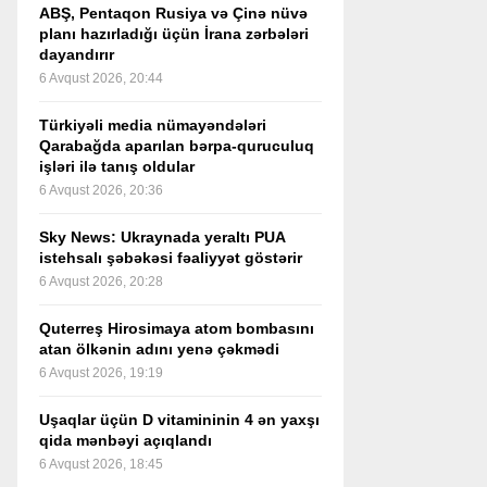
ABŞ, Pentaqon Rusiya və Çinə nüvə
planı hazırladığı üçün İrana zərbələri
dayandırır
6 Avqust 2026, 20:44
Türkiyəli media nümayəndələri
Qarabağda aparılan bərpa-quruculuq
işləri ilə tanış oldular
6 Avqust 2026, 20:36
Sky News: Ukraynada yeraltı PUA
istehsalı şəbəkəsi fəaliyyət göstərir
6 Avqust 2026, 20:28
Quterreş Hirosimaya atom bombasını
atan ölkənin adını yenə çəkmədi
6 Avqust 2026, 19:19
Uşaqlar üçün D vitamininin 4 ən yaxşı
qida mənbəyi açıqlandı
6 Avqust 2026, 18:45