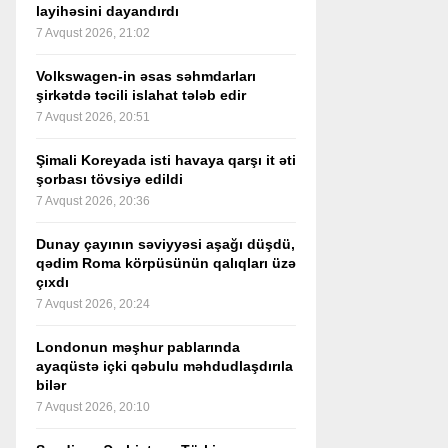
layihəsini dayandırdı
7 Avqust 2026, 21:02
Volkswagen-in əsas səhmdarları
şirkətdə təcili islahat tələb edir
7 Avqust 2026, 20:51
Şimali Koreyada isti havaya qarşı it əti
şorbası tövsiyə edildi
7 Avqust 2026, 20:36
Dunay çayının səviyyəsi aşağı düşdü,
qədim Roma körpüsünün qalıqları üzə
çıxdı
7 Avqust 2026, 20:24
Londonun məşhur pablarında
ayaqüstə içki qəbulu məhdudlaşdırıla
bilər
7 Avqust 2026, 20:10