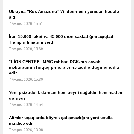
Ukrayna “Rus Amazonu” Wildberries-i yenidən hədəfə
aldı
7 Avqust 2026, 15:51
İran 15.000 raket və 45.000 dron saxladığını açıqladı,
Tramp ultimatum verdi
7 Avqust 2026, 15:39
“LİON CENTRE” MMC rəhbəri DGK-nın cavab
məktubunun hüquq prinsiplərinə zidd olduğunu iddia
edir
7 Avqust 2026, 15:30
Yeni psixodelik dərman həm beyni sağaldır, həm mədəni
qoruyur
7 Avqust 2026, 14:54
Alimlər uşaqlarda böyrək çatışmazlığını yeni üsulla
müalicə edir
7 Avqust 2026, 13:08