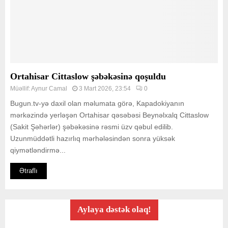
Ortahisar Cittaslow şəbəkəsinə qoşuldu
Müəllif:
Aynur Camal
3 Mart 2026, 23:54
0
Bugun.tv-yə daxil olan məlumata görə, Kapadokiyanın
mərkəzində yerləşən Ortahisar qəsəbəsi Beynəlxalq Cittaslow
(Sakit Şəhərlər) şəbəkəsinə rəsmi üzv qəbul edilib.
Uzunmüddətli hazırlıq mərhələsindən sonra yüksək
qiymətləndirmə...
Ətraflı
Aylaya dəstək olaq!