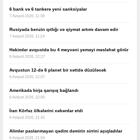
6 bank və 6 tankerə yeni sanksiyalar
7 Avqust 2026, 11:39
Rusiyada benzin qıtlığı və qiymət artımı davam edir
7 Avqust 2026, 11:24
Həkimlər avqustda bu 4 meyvəni yeməyi məsləhət görür
6 Avqust 2026, 22:27
Avqustun 12-də 6 planet bir xəttdə düzüləcək
6 Avqust 2026, 22:07
Amerikada birja qarışıq bağlandı
6 Avqust 2026, 22:00
İran Körfəz ölkələrini xəbərdar etdi
6 Avqust 2026, 21:41
Alimlər paslanmayan qədim dəmirin sirrini açıqladılar
6 Avqust 2026, 21:04