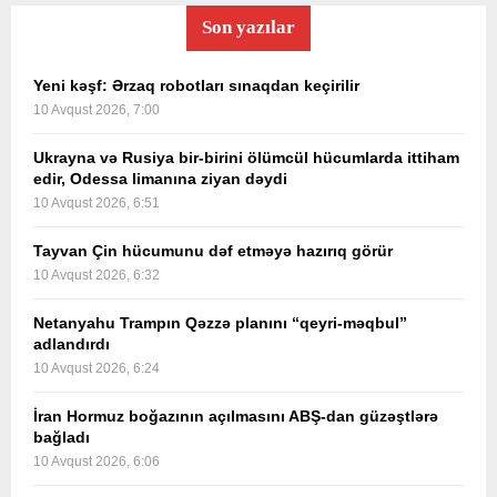
Son yazılar
Yeni kəşf: Ərzaq robotları sınaqdan keçirilir
10 Avqust 2026, 7:00
Ukrayna və Rusiya bir-birini ölümcül hücumlarda ittiham
edir, Odessa limanına ziyan dəydi
10 Avqust 2026, 6:51
Tayvan Çin hücumunu dəf etməyə hazırıq görür
10 Avqust 2026, 6:32
Netanyahu Trampın Qəzzə planını “qeyri-məqbul”
adlandırdı
10 Avqust 2026, 6:24
İran Hormuz boğazının açılmasını ABŞ-dan güzəştlərə
bağladı
10 Avqust 2026, 6:06