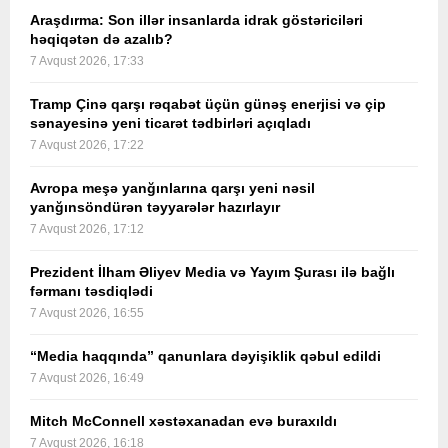
Araşdırma: Son illər insanlarda idrak göstəriciləri
həqiqətən də azalıb?
7 Avqust 2026, 17:33
Tramp Çinə qarşı rəqabət üçün günəş enerjisi və çip
sənayesinə yeni ticarət tədbirləri açıqladı
7 Avqust 2026, 17:22
Avropa meşə yanğınlarına qarşı yeni nəsil
yanğınsöndürən təyyarələr hazırlayır
7 Avqust 2026, 17:12
Prezident İlham Əliyev Media və Yayım Şurası ilə bağlı
fərmanı təsdiqlədi
7 Avqust 2026, 16:55
“Media haqqında” qanunlara dəyişiklik qəbul edildi
7 Avqust 2026, 16:49
Mitch McConnell xəstəxanadan evə buraxıldı
7 Avqust 2026, 16:18