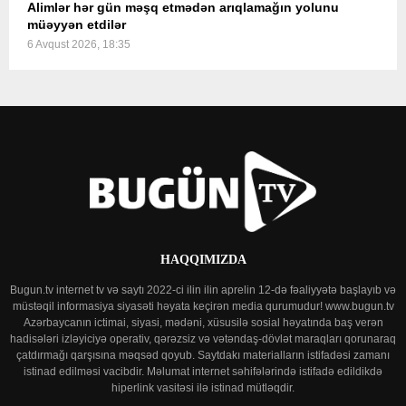
Alimlər hər gün məşq etmədən arıqlamağın yolunu
müəyyən etdilər
6 Avqust 2026, 18:35
HAQQIMIZDA
Bugun.tv internet tv və saytı 2022-ci ilin ilin aprelin 12-də fəaliyyətə başlayıb və
müstəqil informasiya siyasəti həyata keçirən media qurumudur! www.bugun.tv
Azərbaycanın ictimai, siyasi, mədəni, xüsusilə sosial həyatında baş verən
hadisələri izləyiciyə operativ, qərəzsiz və vətəndaş-dövlət maraqları qorunaraq
çatdırmağı qarşısına məqsəd qoyub. Saytdakı materialların istifadəsi zamanı
istinad edilməsi vacibdir. Məlumat internet səhifələrində istifadə edildikdə
hiperlink vasitəsi ilə istinad mütləqdir.