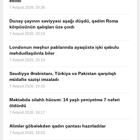
edildi
7 Avqust 2026, 20:36
Dunay çayının səviyyəsi aşağı düşdü, qədim Roma
körpüsünün qalıqları üzə çıxdı
7 Avqust 2026, 20:24
Londonun məşhur pablarında ayaqüstə içki qəbulu
məhdudlaşdırıla bilər
7 Avqust 2026, 20:10
Səudiyyə Ərəbistanı, Türkiyə və Pakistan qarşılıqlı
müdafiə sazişi imzaladı
7 Avqust 2026, 19:33
Məktəbdə silahlı hücum: 14 yaşlı yeniyetmə 7 nəfəri
öldürdü
7 Avqust 2026, 18:17
Alimlər göbələkdən qadın çantası hazırladılar
7 Avqust 2026, 18:03