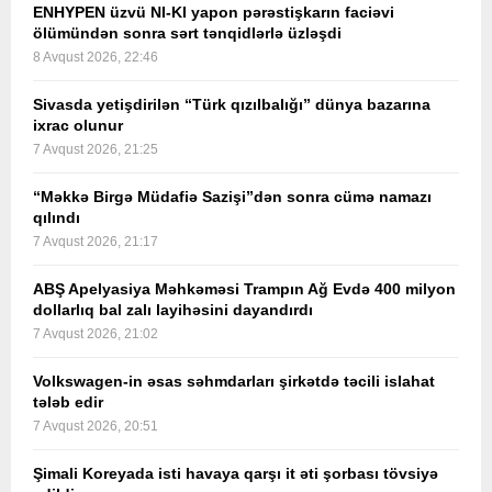
ENHYPEN üzvü NI-KI yapon pərəstişkarın faciəvi
ölümündən sonra sərt tənqidlərlə üzləşdi
8 Avqust 2026, 22:46
Sivasda yetişdirilən “Türk qızılbalığı” dünya bazarına
ixrac olunur
7 Avqust 2026, 21:25
“Məkkə Birgə Müdafiə Sazişi”dən sonra cümə namazı
qılındı
7 Avqust 2026, 21:17
ABŞ Apelyasiya Məhkəməsi Trampın Ağ Evdə 400 milyon
dollarlıq bal zalı layihəsini dayandırdı
7 Avqust 2026, 21:02
Volkswagen-in əsas səhmdarları şirkətdə təcili islahat
tələb edir
7 Avqust 2026, 20:51
Şimali Koreyada isti havaya qarşı it əti şorbası tövsiyə