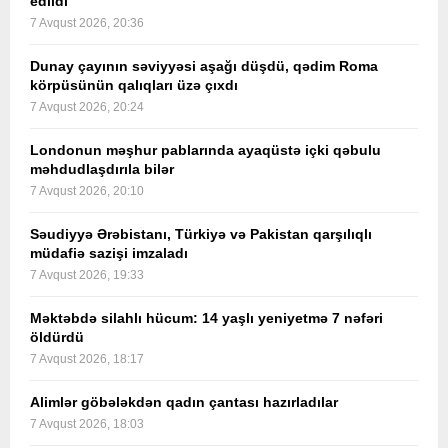
edildi
7 Avqust 2026, 20:36
Dunay çayının səviyyəsi aşağı düşdü, qədim Roma
körpüsünün qalıqları üzə çıxdı
7 Avqust 2026, 20:24
Londonun məşhur pablarında ayaqüstə içki qəbulu
məhdudlaşdırıla bilər
7 Avqust 2026, 20:10
Səudiyyə Ərəbistanı, Türkiyə və Pakistan qarşılıqlı
müdafiə sazişi imzaladı
7 Avqust 2026, 19:33
Məktəbdə silahlı hücum: 14 yaşlı yeniyetmə 7 nəfəri
öldürdü
7 Avqust 2026, 18:17
Alimlər göbələkdən qadın çantası hazırladılar
7 Avqust 2026, 18:03