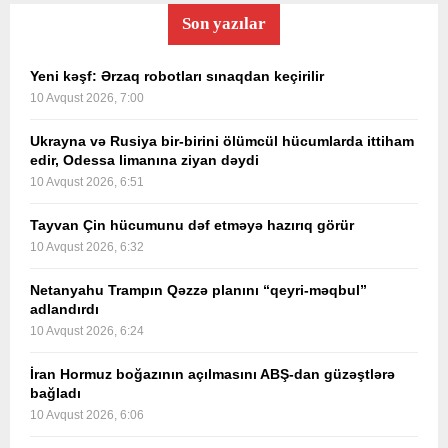
Son yazılar
Yeni kəşf: Ərzaq robotları sınaqdan keçirilir
10 Avqust 2026, 7:00
Ukrayna və Rusiya bir-birini ölümcül hücumlarda ittiham
edir, Odessa limanına ziyan dəydi
10 Avqust 2026, 6:51
Tayvan Çin hücumunu dəf etməyə hazırıq görür
10 Avqust 2026, 6:32
Netanyahu Trampın Qəzzə planını “qeyri-məqbul”
adlandırdı
10 Avqust 2026, 6:24
İran Hormuz boğazının açılmasını ABŞ-dan güzəştlərə
bağladı
10 Avqust 2026, 6:06