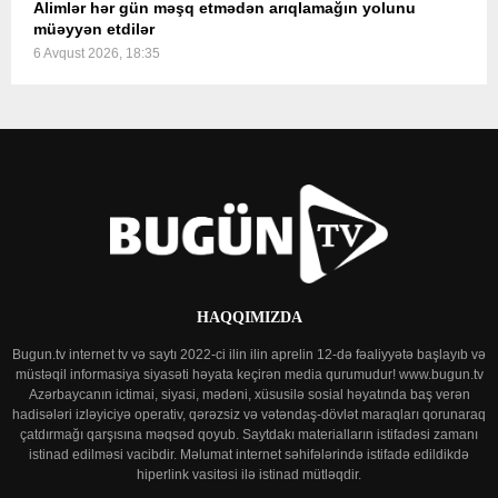
Alimlər hər gün məşq etmədən arıqlamağın yolunu
müəyyən etdilər
6 Avqust 2026, 18:35
HAQQIMIZDA
Bugun.tv internet tv və saytı 2022-ci ilin ilin aprelin 12-də fəaliyyətə başlayıb və
müstəqil informasiya siyasəti həyata keçirən media qurumudur! www.bugun.tv
Azərbaycanın ictimai, siyasi, mədəni, xüsusilə sosial həyatında baş verən
hadisələri izləyiciyə operativ, qərəzsiz və vətəndaş-dövlət maraqları qorunaraq
çatdırmağı qarşısına məqsəd qoyub. Saytdakı materialların istifadəsi zamanı
istinad edilməsi vacibdir. Məlumat internet səhifələrində istifadə edildikdə
hiperlink vasitəsi ilə istinad mütləqdir.