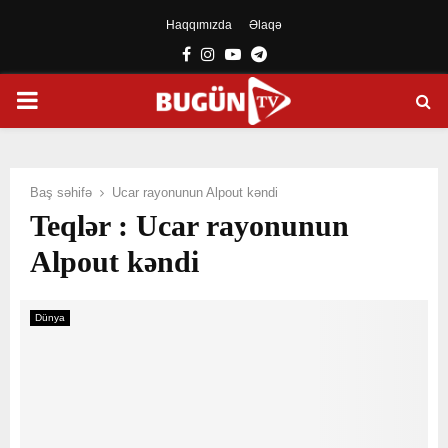
Haqqımızda
Əlaqə
Facebook
Instagram
Youtube
Telegram
PRIMARY
MENU
Baş səhifə
Ucar rayonunun Alpout kəndi
Teqlər : Ucar rayonunun
Alpout kəndi
Dünya