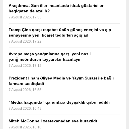
Araşdırma: Son illər insanlarda idrak göstəriciləri
həqiqətən də azalıb?
7 Avqust 2026, 17:33
Tramp Çinə qarşı rəqabət üçün günəş enerjisi və çip
sənayesinə yeni ticarət tədbirləri açıqladı
7 Avqust 2026, 17:22
Avropa meşə yanğınlarına qarşı yeni nəsil
yanğınsöndürən təyyarələr hazırlayır
7 Avqust 2026, 17:12
Prezident İlham Əliyev Media və Yayım Şurası ilə bağlı
fərmanı təsdiqlədi
7 Avqust 2026, 16:55
“Media haqqında” qanunlara dəyişiklik qəbul edildi
7 Avqust 2026, 16:49
Mitch McConnell xəstəxanadan evə buraxıldı
7 Avqust 2026, 16:18