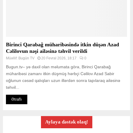
Birinci Qarabağ müharibəsində itkin düşən Azad
Cəlilovun nəşi ailəsinə təhvil verildi
Müəllif:
Bugün TV
20 Fevral 2026, 18:17
0
Bugun.tv– yə daxil olan məlumata görə, Birinci Qarabağ
müharibəsi zamanı itkin düşmüş hərbçi Cəlilov Azad Sabir
oğlunun cəsəd qalıqları uzun illərdən sonra tapılaraq ailəsinə
təhvil...
Ətraflı
Aylaya dəstək olaq!