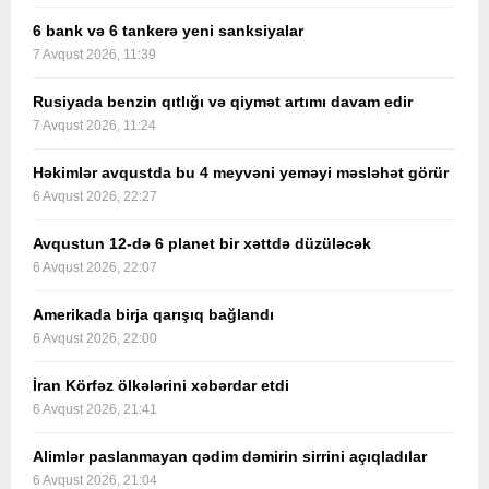
6 bank və 6 tankerə yeni sanksiyalar
7 Avqust 2026, 11:39
Rusiyada benzin qıtlığı və qiymət artımı davam edir
7 Avqust 2026, 11:24
Həkimlər avqustda bu 4 meyvəni yeməyi məsləhət görür
6 Avqust 2026, 22:27
Avqustun 12-də 6 planet bir xəttdə düzüləcək
6 Avqust 2026, 22:07
Amerikada birja qarışıq bağlandı
6 Avqust 2026, 22:00
İran Körfəz ölkələrini xəbərdar etdi
6 Avqust 2026, 21:41
Alimlər paslanmayan qədim dəmirin sirrini açıqladılar
6 Avqust 2026, 21:04