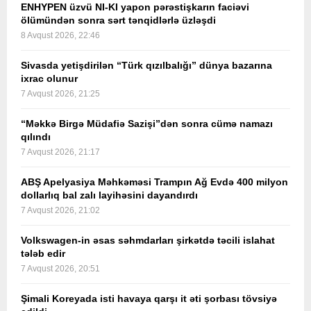
ENHYPEN üzvü NI-KI yapon pərəstişkarın faciəvi
ölümündən sonra sərt tənqidlərlə üzləşdi
8 Avqust 2026, 22:46
Sivasda yetişdirilən “Türk qızılbalığı” dünya bazarına
ixrac olunur
7 Avqust 2026, 21:25
“Məkkə Birgə Müdafiə Sazişi”dən sonra cümə namazı
qılındı
7 Avqust 2026, 21:17
ABŞ Apelyasiya Məhkəməsi Trampın Ağ Evdə 400 milyon
dollarlıq bal zalı layihəsini dayandırdı
7 Avqust 2026, 21:02
Volkswagen-in əsas səhmdarları şirkətdə təcili islahat
tələb edir
7 Avqust 2026, 20:51
Şimali Koreyada isti havaya qarşı it əti şorbası tövsiyə