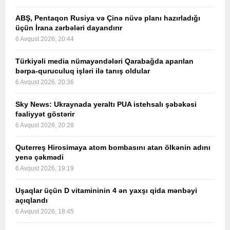
ABŞ, Pentaqon Rusiya və Çinə nüvə planı hazırladığı
üçün İrana zərbələri dayandırır
6 Avqust 2026, 20:44
Türkiyəli media nümayəndələri Qarabağda aparılan
bərpa-quruculuq işləri ilə tanış oldular
6 Avqust 2026, 20:36
Sky News: Ukraynada yeraltı PUA istehsalı şəbəkəsi
fəaliyyət göstərir
6 Avqust 2026, 20:28
Quterreş Hirosimaya atom bombasını atan ölkənin adını
yenə çəkmədi
6 Avqust 2026, 19:19
Uşaqlar üçün D vitamininin 4 ən yaxşı qida mənbəyi
açıqlandı
6 Avqust 2026, 18:45