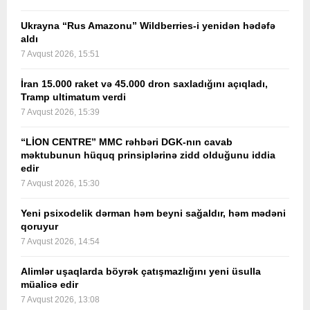
Ukrayna “Rus Amazonu” Wildberries-i yenidən hədəfə
aldı
7 Avqust 2026, 15:51
İran 15.000 raket və 45.000 dron saxladığını açıqladı,
Tramp ultimatum verdi
7 Avqust 2026, 15:39
“LİON CENTRE” MMC rəhbəri DGK-nın cavab
məktubunun hüquq prinsiplərinə zidd olduğunu iddia
edir
7 Avqust 2026, 15:30
Yeni psixodelik dərman həm beyni sağaldır, həm mədəni
qoruyur
7 Avqust 2026, 14:54
Alimlər uşaqlarda böyrək çatışmazlığını yeni üsulla
müalicə edir
7 Avqust 2026, 13:08