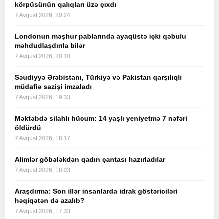
körpüsünün qalıqları üzə çıxdı
7 Avqust 2026, 20:24
Londonun məşhur pablarında ayaqüstə içki qəbulu
məhdudlaşdırıla bilər
7 Avqust 2026, 20:10
Səudiyyə Ərəbistanı, Türkiyə və Pakistan qarşılıqlı
müdafiə sazişi imzaladı
7 Avqust 2026, 19:33
Məktəbdə silahlı hücum: 14 yaşlı yeniyetmə 7 nəfəri
öldürdü
7 Avqust 2026, 18:17
Alimlər göbələkdən qadın çantası hazırladılar
7 Avqust 2026, 18:03
Araşdırma: Son illər insanlarda idrak göstəriciləri
həqiqətən də azalıb?
7 Avqust 2026, 17:33