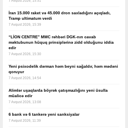
7 Avqust 2026, 15:51
İran 15.000 raket və 45.000 dron saxladığını açıqladı,
Tramp ultimatum verdi
7 Avqust 2026, 15:39
“LİON CENTRE” MMC rəhbəri DGK-nın cavab
məktubunun hüquq prinsiplərinə zidd olduğunu iddia
edir
7 Avqust 2026, 15:30
Yeni psixodelik dərman həm beyni sağaldır, həm mədəni
qoruyur
7 Avqust 2026, 14:54
Alimlər uşaqlarda böyrək çatışmazlığını yeni üsulla
müalicə edir
7 Avqust 2026, 13:08
6 bank və 6 tankerə yeni sanksiyalar
7 Avqust 2026, 11:39