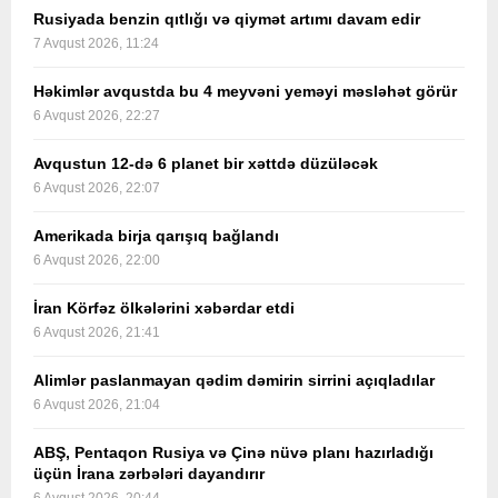
Rusiyada benzin qıtlığı və qiymət artımı davam edir
7 Avqust 2026, 11:24
Həkimlər avqustda bu 4 meyvəni yeməyi məsləhət görür
6 Avqust 2026, 22:27
Avqustun 12-də 6 planet bir xəttdə düzüləcək
6 Avqust 2026, 22:07
Amerikada birja qarışıq bağlandı
6 Avqust 2026, 22:00
İran Körfəz ölkələrini xəbərdar etdi
6 Avqust 2026, 21:41
Alimlər paslanmayan qədim dəmirin sirrini açıqladılar
6 Avqust 2026, 21:04
ABŞ, Pentaqon Rusiya və Çinə nüvə planı hazırladığı
üçün İrana zərbələri dayandırır