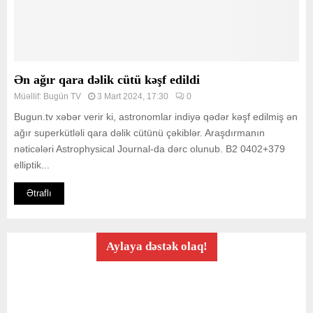
Ən ağır qara dəlik cütü kəşf edildi
Müəllif:
Bugün TV
3 Mart 2024, 17:30
0
Bugun.tv xəbər verir ki, astronomlar indiyə qədər kəşf edilmiş ən
ağır superkütləli qara dəlik cütünü çəkiblər. Araşdırmanın
nəticələri Astrophysical Journal-da dərc olunub. B2 0402+379
elliptik...
Ətraflı
Aylaya dəstək olaq!