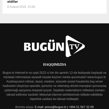
etdilər
6 Avqust 2026, 15:08
HAQQIMIZDA
Bugun.tv internet tv və saytı 2022-ci ilin ilin aprelin 12-də fəaliyyətə başlayıb və
müstəqil informasiya siyasəti həyata keçirən media qurumudur! www.bugun.tv
Azərbaycanın ictimai, siyasi, mədəni, xüsusilə sosial həyatında baş verən
hadisələri izləyiciyə operativ, qərəzsiz və vətəndaş-dövlət maraqları qorunaraq
çatdırmağı qarşısına məqsəd qoyub. Saytdakı materialların istifadəsi zamanı
istinad edilməsi vacibdir. Məlumat internet səhifələrində istifadə edildikdə
hiperlink vasitəsi ilə istinad mütləqdir.
Bizimlə əlaqə:
E-mail: press@bugun.tv | +994 51 567 32 09