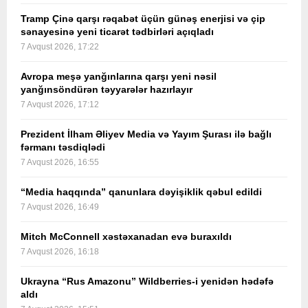
Tramp Çinə qarşı rəqabət üçün günəş enerjisi və çip
sənayesinə yeni ticarət tədbirləri açıqladı
7 Avqust 2026, 17:22
Avropa meşə yanğınlarına qarşı yeni nəsil
yanğınsöndürən təyyarələr hazırlayır
7 Avqust 2026, 17:12
Prezident İlham Əliyev Media və Yayım Şurası ilə bağlı
fərmanı təsdiqlədi
7 Avqust 2026, 16:55
“Media haqqında” qanunlara dəyişiklik qəbul edildi
7 Avqust 2026, 16:49
Mitch McConnell xəstəxanadan evə buraxıldı
7 Avqust 2026, 16:18
Ukrayna “Rus Amazonu” Wildberries-i yenidən hədəfə
aldı