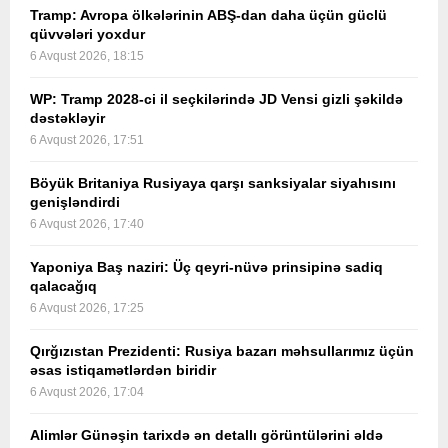
Tramp: Avropa ölkələrinin ABŞ-dan daha üçün güclü
qüvvələri yoxdur
6 Avqust 2026, 18:15
WP: Tramp 2028-ci il seçkilərində JD Vensi gizli şəkildə
dəstəkləyir
6 Avqust 2026, 17:51
Böyük Britaniya Rusiyaya qarşı sanksiyalar siyahısını
genişləndirdi
6 Avqust 2026, 17:40
Yaponiya Baş naziri: Üç qeyri-nüvə prinsipinə sadiq
qalacağıq
6 Avqust 2026, 17:25
Qırğızıstan Prezidenti: Rusiya bazarı məhsullarımız üçün
əsas istiqamətlərdən biridir
6 Avqust 2026, 17:04
Alimlər Günəşin tarixdə ən detallı görüntülərini əldə