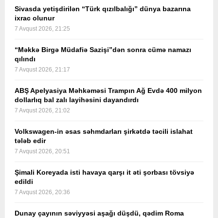
Sivasda yetişdirilən “Türk qızılbalığı” dünya bazarına
ixrac olunur
7 Avqust 2026, 21:25
“Məkkə Birgə Müdafiə Sazişi”dən sonra cümə namazı
qılındı
7 Avqust 2026, 21:17
ABŞ Apelyasiya Məhkəməsi Trampın Ağ Evdə 400 milyon
dollarlıq bal zalı layihəsini dayandırdı
7 Avqust 2026, 21:02
Volkswagen-in əsas səhmdarları şirkətdə təcili islahat
tələb edir
7 Avqust 2026, 20:51
Şimali Koreyada isti havaya qarşı it əti şorbası tövsiyə
edildi
7 Avqust 2026, 20:36
Dunay çayının səviyyəsi aşağı düşdü, qədim Roma