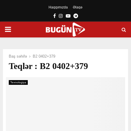
Haqqımızda
Əlaqə
Facebook
Instagram
Youtube
Telegram
PRIMARY
MENU
Baş səhifə
B2 0402+379
Teqlər : B2 0402+379
Texnologiya