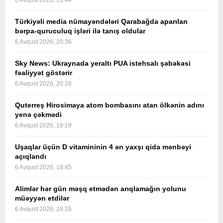
6 Avqust 2026, 20:44
Türkiyəli media nümayəndələri Qarabağda aparılan
bərpa-quruculuq işləri ilə tanış oldular
6 Avqust 2026, 20:36
Sky News: Ukraynada yeraltı PUA istehsalı şəbəkəsi
fəaliyyət göstərir
6 Avqust 2026, 20:28
Quterreş Hirosimaya atom bombasını atan ölkənin adını
yenə çəkmədi
6 Avqust 2026, 19:19
Uşaqlar üçün D vitamininin 4 ən yaxşı qida mənbəyi
açıqlandı
6 Avqust 2026, 18:45
Alimlər hər gün məşq etmədən arıqlamağın yolunu
müəyyən etdilər
6 Avqust 2026, 18:35