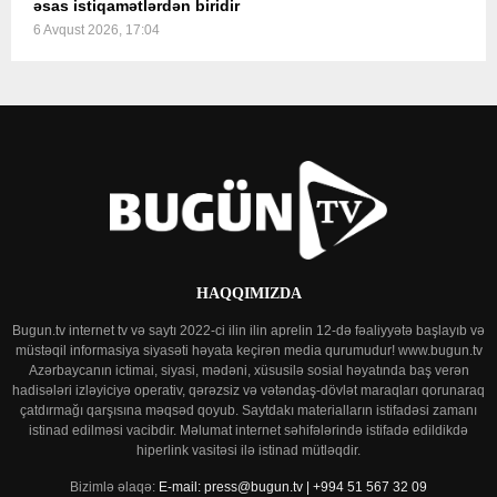
əsas istiqamətlərdən biridir
6 Avqust 2026, 17:04
HAQQIMIZDA
Bugun.tv internet tv və saytı 2022-ci ilin ilin aprelin 12-də fəaliyyətə başlayıb və
müstəqil informasiya siyasəti həyata keçirən media qurumudur! www.bugun.tv
Azərbaycanın ictimai, siyasi, mədəni, xüsusilə sosial həyatında baş verən
hadisələri izləyiciyə operativ, qərəzsiz və vətəndaş-dövlət maraqları qorunaraq
çatdırmağı qarşısına məqsəd qoyub. Saytdakı materialların istifadəsi zamanı
istinad edilməsi vacibdir. Məlumat internet səhifələrində istifadə edildikdə
hiperlink vasitəsi ilə istinad mütləqdir.
Bizimlə əlaqə:
E-mail: press@bugun.tv | +994 51 567 32 09