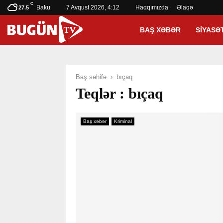
C
Baku
7 Avqust 2026, 4:12
Haqqımızda
Əlaqə
27.5
BAŞ XƏBƏR
SIYASƏ
Baş səhifə
bıçaq
Teqlər : bıçaq
Baş xəbər
Kriminal