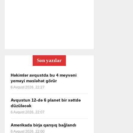
Son yazılar
Həkimlər avqustda bu 4 meyvəni
yeməyi məsləhət görür
6 Avqust 2026, 22:27
Avqustun 12-də 6 planet bir xəttdə
düzüləcək
6 Avqust 2026, 22:07
Amerikada birja qarışıq bağlandı
6 Avqust 2026, 22:00