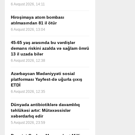
6 Avqust 2026, 14:11
Hiroşimaya atom bombası
atılmasından 81 il ötür
6 Avqust 2026, 13:04
45-65 yaş arasında bu vərdişlər
demans riskini azalda və sağlam ömrü
13 il uzada bilər
6 Avqust 2026, 12:38
Azərbaycan Mədəniyyəti sosial
platforması Yayfest-də uğurla çıxış
ETDİ
6 Avqust 2026, 12:35
Dünyada antibiotiklərə davamlılıq
təhlükəsi artır: Mütəxəssislər
xəbərdarlıq edir
5 Avqust 2026, 23:59