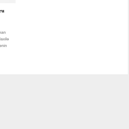
ru
yhan
axilə
ənin