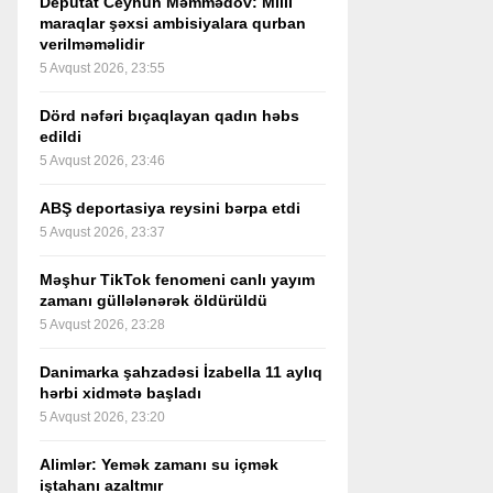
Deputat Ceyhun Məmmədov: Milli
maraqlar şəxsi ambisiyalara qurban
verilməməlidir
5 Avqust 2026, 23:55
Dörd nəfəri bıçaqlayan qadın həbs
edildi
5 Avqust 2026, 23:46
ABŞ deportasiya reysini bərpa etdi
5 Avqust 2026, 23:37
Məşhur TikTok fenomeni canlı yayım
zamanı güllələnərək öldürüldü
5 Avqust 2026, 23:28
Danimarka şahzadəsi İzabella 11 aylıq
hərbi xidmətə başladı
5 Avqust 2026, 23:20
Alimlər: Yemək zamanı su içmək
iştahanı azaltmır