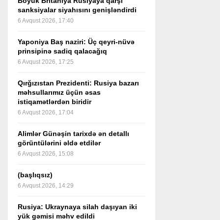
Böyük Britaniya Rusiyaya qarşı
sanksiyalar siyahısını genişləndirdi
6 Avqust 2026, 17:40
Yaponiya Baş naziri: Üç qeyri-nüvə
prinsipinə sadiq qalacağıq
6 Avqust 2026, 17:25
Qırğızıstan Prezidenti: Rusiya bazarı
məhsullarımız üçün əsas
istiqamətlərdən biridir
6 Avqust 2026, 17:04
Alimlər Günəşin tarixdə ən detallı
görüntülərini əldə etdilər
6 Avqust 2026, 15:08
(başlıqsız)
6 Avqust 2026, 14:29
Rusiya: Ukraynaya silah daşıyan iki
yük gəmisi məhv edildi