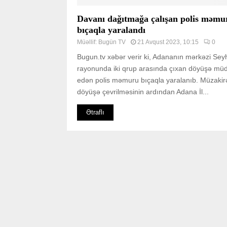
Davanı dağıtmağa çalışan polis məmu
bıçaqla yaralandı
Müəllif:
Bugün TV
21 Avqust 2023, 10:15
0
Bugun.tv xəbər verir ki, Adananın mərkəzi Se
rayonunda iki qrup arasında çıxan döyüşə müd
edən polis məmuru bıçaqla yaralanıb. Müzakir
döyüşə çevrilməsinin ardından Adana İl...
Ətraflı