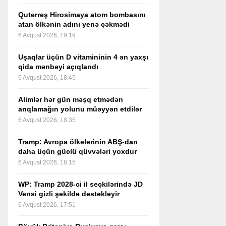
Quterreş Hirosimaya atom bombasını
atan ölkənin adını yenə çəkmədi
6 Avqust 2026, 19:19
Uşaqlar üçün D vitamininin 4 ən yaxşı
qida mənbəyi açıqlandı
6 Avqust 2026, 18:45
Alimlər hər gün məşq etmədən
arıqlamağın yolunu müəyyən etdilər
6 Avqust 2026, 18:35
Tramp: Avropa ölkələrinin ABŞ-dan
daha üçün güclü qüvvələri yoxdur
6 Avqust 2026, 18:15
WP: Tramp 2028-ci il seçkilərində JD
Vensi gizli şəkildə dəstəkləyir
6 Avqust 2026, 17:51