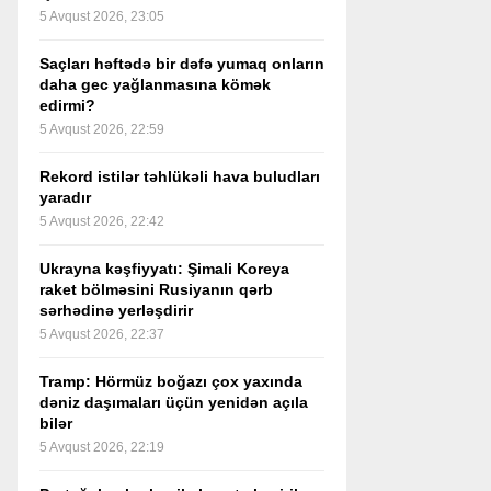
5 Avqust 2026, 23:05
Saçları həftədə bir dəfə yumaq onların
daha gec yağlanmasına kömək
edirmi?
5 Avqust 2026, 22:59
Rekord istilər təhlükəli hava buludları
yaradır
5 Avqust 2026, 22:42
Ukrayna kəşfiyyatı: Şimali Koreya
raket bölməsini Rusiyanın qərb
sərhədinə yerləşdirir
5 Avqust 2026, 22:37
Tramp: Hörmüz boğazı çox yaxında
dəniz daşımaları üçün yenidən açıla
bilər
5 Avqust 2026, 22:19