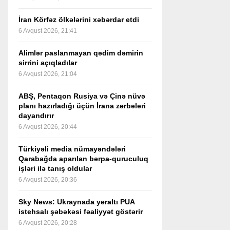
İran Körfəz ölkələrini xəbərdar etdi
6 Avqust 2026, 21:41
Alimlər paslanmayan qədim dəmirin
sirrini açıqladılar
6 Avqust 2026, 21:04
ABŞ, Pentaqon Rusiya və Çinə nüvə
planı hazırladığı üçün İrana zərbələri
dayandırır
6 Avqust 2026, 20:44
Türkiyəli media nümayəndələri
Qarabağda aparılan bərpa-quruculuq
işləri ilə tanış oldular
6 Avqust 2026, 20:36
Sky News: Ukraynada yeraltı PUA
istehsalı şəbəkəsi fəaliyyət göstərir
6 Avqust 2026, 20:28