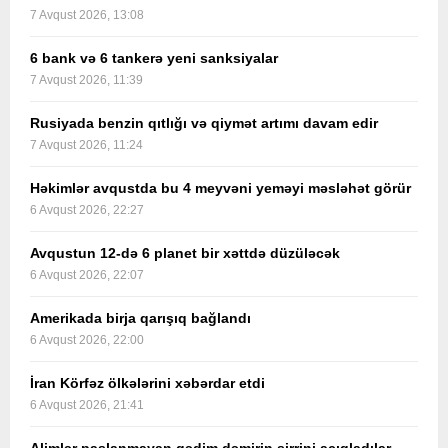
7 Avqust 2026, 13:08
6 bank və 6 tankerə yeni sanksiyalar
7 Avqust 2026, 11:39
Rusiyada benzin qıtlığı və qiymət artımı davam edir
7 Avqust 2026, 11:24
Həkimlər avqustda bu 4 meyvəni yeməyi məsləhət görür
6 Avqust 2026, 22:27
Avqustun 12-də 6 planet bir xəttdə düzüləcək
6 Avqust 2026, 22:07
Amerikada birja qarışıq bağlandı
6 Avqust 2026, 22:00
İran Körfəz ölkələrini xəbərdar etdi
6 Avqust 2026, 21:41