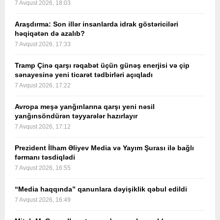
7 Avqust 2026, 18:03
Araşdırma: Son illər insanlarda idrak göstəriciləri
həqiqətən də azalıb?
7 Avqust 2026, 17:33
Tramp Çinə qarşı rəqabət üçün günəş enerjisi və çip
sənayesinə yeni ticarət tədbirləri açıqladı
7 Avqust 2026, 17:22
Avropa meşə yanğınlarına qarşı yeni nəsil
yanğınsöndürən təyyarələr hazırlayır
7 Avqust 2026, 17:12
Prezident İlham Əliyev Media və Yayım Şurası ilə bağlı
fərmanı təsdiqlədi
7 Avqust 2026, 16:55
“Media haqqında” qanunlara dəyişiklik qəbul edildi
7 Avqust 2026, 16:49