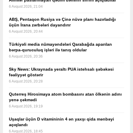
Alimlər paslanmayan qədim dəmirin sirrini açıqladılar
6 Avqust 2026, 21:04
ABŞ, Pentaqon Rusiya və Çinə nüvə planı hazırladığı
üçün İrana zərbələri dayandırır
6 Avqust 2026, 20:44
Türkiyəli media nümayəndələri Qarabağda aparılan
bərpa-quruculuq işləri ilə tanış oldular
6 Avqust 2026, 20:36
Sky News: Ukraynada yeraltı PUA istehsalı şəbəkəsi
fəaliyyət göstərir
6 Avqust 2026, 20:28
Quterreş Hirosimaya atom bombasını atan ölkənin adını
yenə çəkmədi
6 Avqust 2026, 19:19
Uşaqlar üçün D vitamininin 4 ən yaxşı qida mənbəyi
açıqlandı
6 Avqust 2026, 18:45