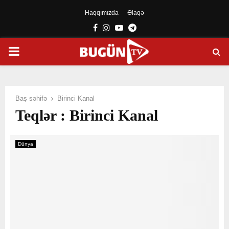
Haqqımızda
Əlaqə
Facebook
Instagram
Youtube
Telegram
PRIMARY
MENU
Baş səhifə
Birinci Kanal
Teqlər : Birinci Kanal
Dünya