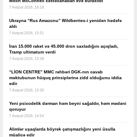
Mitch McConnell xəstəxanadan evə buraxıldı
7 Avqust 2026, 16:18
Ukrayna “Rus Amazonu” Wildberries-i yenidən hədəfə
aldı
7 Avqust 2026, 15:51
İran 15.000 raket və 45.000 dron saxladığını açıqladı,
Tramp ultimatum verdi
7 Avqust 2026, 15:39
“LİON CENTRE” MMC rəhbəri DGK-nın cavab
məktubunun hüquq prinsiplərinə zidd olduğunu iddia
edir
7 Avqust 2026, 15:30
Yeni psixodelik dərman həm beyni sağaldır, həm mədəni
qoruyur
7 Avqust 2026, 14:54
Alimlər uşaqlarda böyrək çatışmazlığını yeni üsulla
müalicə edir