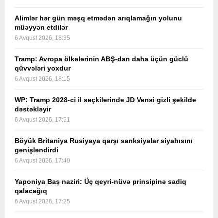
Alimlər hər gün məşq etmədən arıqlamağın yolunu
müəyyən etdilər
6 Avqust 2026, 18:35
Tramp: Avropa ölkələrinin ABŞ-dan daha üçün güclü
qüvvələri yoxdur
6 Avqust 2026, 18:15
WP: Tramp 2028-ci il seçkilərində JD Vensi gizli şəkildə
dəstəkləyir
6 Avqust 2026, 17:51
Böyük Britaniya Rusiyaya qarşı sanksiyalar siyahısını
genişləndirdi
6 Avqust 2026, 17:40
Yaponiya Baş naziri: Üç qeyri-nüvə prinsipinə sadiq
qalacağıq
6 Avqust 2026, 17:25