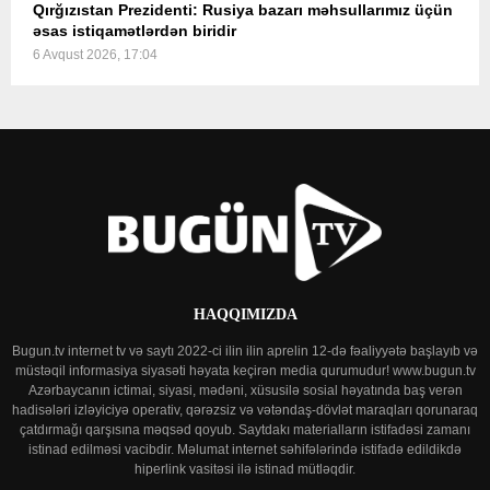
Qırğızıstan Prezidenti: Rusiya bazarı məhsullarımız üçün
əsas istiqamətlərdən biridir
6 Avqust 2026, 17:04
HAQQIMIZDA
Bugun.tv internet tv və saytı 2022-ci ilin ilin aprelin 12-də fəaliyyətə başlayıb və
müstəqil informasiya siyasəti həyata keçirən media qurumudur! www.bugun.tv
Azərbaycanın ictimai, siyasi, mədəni, xüsusilə sosial həyatında baş verən
hadisələri izləyiciyə operativ, qərəzsiz və vətəndaş-dövlət maraqları qorunaraq
çatdırmağı qarşısına məqsəd qoyub. Saytdakı materialların istifadəsi zamanı
istinad edilməsi vacibdir. Məlumat internet səhifələrində istifadə edildikdə
hiperlink vasitəsi ilə istinad mütləqdir.