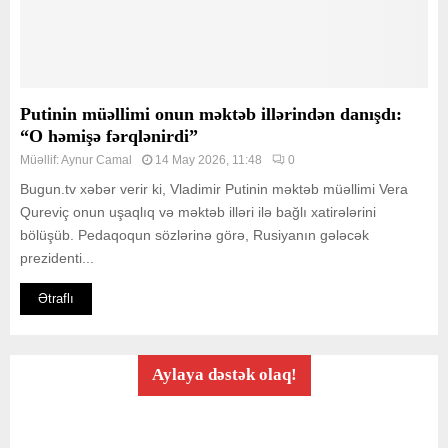
Putinin müəllimi onun məktəb illərindən danışdı:
“O həmişə fərqlənirdi”
Müəllif:
Aynur Camal
14 May 2026, 11:48
0
Bugun.tv xəbər verir ki, Vladimir Putinin məktəb müəllimi Vera
Qureviç onun uşaqlıq və məktəb illəri ilə bağlı xatirələrini
bölüşüb. Pedaqoqun sözlərinə görə, Rusiyanın gələcək
prezidenti...
Ətraflı
Aylaya dəstək olaq!