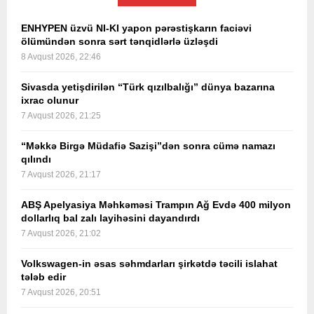
ENHYPEN üzvü NI-KI yapon pərəstişkarın faciəvi
ölümündən sonra sərt tənqidlərlə üzləşdi
8 Avqust 2026, 22:46
Sivasda yetişdirilən “Türk qızılbalığı” dünya bazarına
ixrac olunur
7 Avqust 2026, 21:25
“Məkkə Birgə Müdafiə Sazişi”dən sonra cümə namazı
qılındı
7 Avqust 2026, 21:17
ABŞ Apelyasiya Məhkəməsi Trampın Ağ Evdə 400 milyon
dollarlıq bal zalı layihəsini dayandırdı
7 Avqust 2026, 21:02
Volkswagen-in əsas səhmdarları şirkətdə təcili islahat
tələb edir
7 Avqust 2026, 20:51