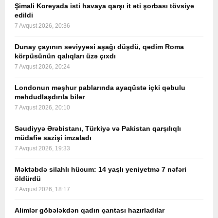
Şimali Koreyada isti havaya qarşı it əti şorbası tövsiyə
edildi
7 Avqust 2026, 20:36
Dunay çayının səviyyəsi aşağı düşdü, qədim Roma
körpüsünün qalıqları üzə çıxdı
7 Avqust 2026, 20:24
Londonun məşhur pablarında ayaqüstə içki qəbulu
məhdudlaşdırıla bilər
7 Avqust 2026, 20:10
Səudiyyə Ərəbistanı, Türkiyə və Pakistan qarşılıqlı
müdafiə sazişi imzaladı
7 Avqust 2026, 19:33
Məktəbdə silahlı hücum: 14 yaşlı yeniyetmə 7 nəfəri
öldürdü
7 Avqust 2026, 18:17
Alimlər göbələkdən qadın çantası hazırladılar