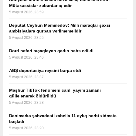
Mütəxəssislər xəbərdarlıq edir
5 Avqust 2026, 23:59
Deputat Ceyhun Məmmədov: Milli maraqlar şəxsi
ambisiyalara qurban verilməməlidir
5 Avqust 2026, 23:55
Dörd nəfəri bıçaqlayan qadın həbs edildi
5 Avqust 2026, 23:46
ABŞ deportasiya reysini bərpa etdi
5 Avqust 2026, 23:37
Məşhur TikTok fenomeni canlı yayım zamanı
güllələnərək öldürüldü
5 Avqust 2026, 23:28
Danimarka şahzadəsi İzabella 11 aylıq hərbi xidmətə
başladı
5 Avqust 2026, 23:20