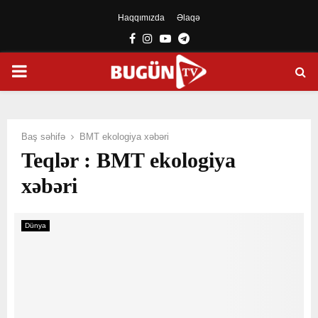
Haqqımızda
Əlaqə
Facebook
Instagram
Youtube
Telegram
PRIMARY
MENU
Baş səhifə
BMT ekologiya xəbəri
Teqlər : BMT ekologiya
xəbəri
Dünya