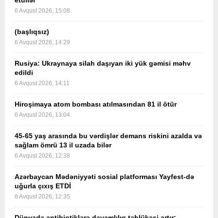
etdilər
6 Avqust 2026, 15:08
(başlıqsız)
6 Avqust 2026, 14:29
Rusiya: Ukraynaya silah daşıyan iki yük gəmisi məhv
edildi
6 Avqust 2026, 14:11
Hiroşimaya atom bombası atılmasından 81 il ötür
6 Avqust 2026, 13:04
45-65 yaş arasında bu vərdişlər demans riskini azalda və
sağlam ömrü 13 il uzada bilər
6 Avqust 2026, 12:38
Azərbaycan Mədəniyyəti sosial platforması Yayfest-də
uğurla çıxış ETDİ
6 Avqust 2026, 12:35
Dünyada antibiotiklərə davamlılıq təhlükəsi artır: