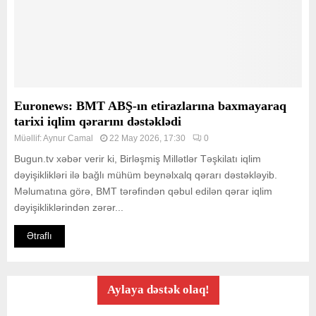
Euronews: BMT ABŞ-ın etirazlarına baxmayaraq
tarixi iqlim qərarını dəstəklədi
Müəllif:
Aynur Camal
22 May 2026, 17:30
0
Bugun.tv xəbər verir ki, Birləşmiş Millətlər Təşkilatı iqlim
dəyişiklikləri ilə bağlı mühüm beynəlxalq qərarı dəstəkləyib.
Məlumatına görə, BMT tərəfindən qəbul edilən qərar iqlim
dəyişikliklərindən zərər...
Ətraflı
Aylaya dəstək olaq!