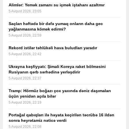
Alimlər: Yemək zamanı su içmək iştahanı azaltmır
5 Avqust 2026, 23:05
Saçları həftədə bir dəfə yumaq onların daha gec
yağlanmasına kömək edirmi?
5 Avqust 2026, 22:59
Rekord istilər təhlükəli hava buludları yaradır
5 Avqust 2026, 22:42
Ukrayna kəşfiyyatı: Şimali Koreya raket bölməsini
Rusiyanın qərb sərhədinə yerləşdirir
5 Avqust 2026, 22:37
Tramp: Hörmüz boğazı çox yaxında dəniz daşımaları
üçün yenidən açıla bilər
5 Avqust 2026, 22:19
Portağal qabıqları ilə həyata keçirilən təcrübə 16 ildən
sonra heyrətamiz nəticə verdi
5 Avqust 2026, 22:08