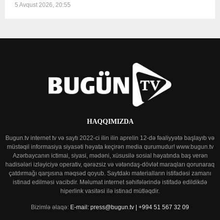
5 Avqust 2026, 20:55
HAQQIMIZDA
Bugun.tv internet tv və saytı 2022-ci ilin ilin aprelin 12-də fəaliyyətə başlayıb və
müstəqil informasiya siyasəti həyata keçirən media qurumudur! www.bugun.tv
Azərbaycanın ictimai, siyasi, mədəni, xüsusilə sosial həyatında baş verən
hadisələri izləyiciyə operativ, qərəzsiz və vətəndaş-dövlət maraqları qorunaraq
çatdırmağı qarşısına məqsəd qoyub. Saytdakı materialların istifadəsi zamanı
istinad edilməsi vacibdir. Məlumat internet səhifələrində istifadə edildikdə
hiperlink vasitəsi ilə istinad mütləqdir.
Bizimlə əlaqə:
E-mail: press@bugun.tv | +994 51 567 32 09