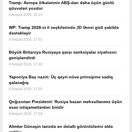
Tramp: Avropa ölkələrinin ABŞ-dan daha üçün güclü
qüvvələri yoxdur
6 Avqust 2026, 18:15
WP: Tramp 2028-ci il seçkilərində JD Vensi gizli şəkildə
dəstəkləyir
6 Avqust 2026, 17:51
Böyük Britaniya Rusiyaya qarşı sanksiyalar siyahısını
genişləndirdi
6 Avqust 2026, 17:40
Yaponiya Baş naziri: Üç qeyri-nüvə prinsipinə sadiq
qalacağıq
6 Avqust 2026, 17:25
Qırğızıstan Prezidenti: Rusiya bazarı məhsullarımız üçün
əsas istiqamətlərdən biridir
6 Avqust 2026, 17:04
Alimlər Günəşin tarixdə ən detallı görüntülərini əldə