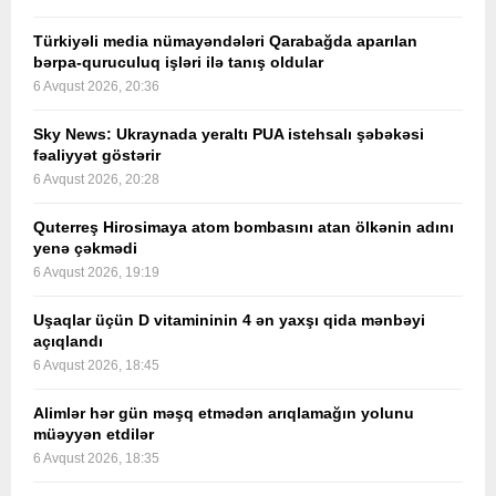
Türkiyəli media nümayəndələri Qarabağda aparılan
bərpa-quruculuq işləri ilə tanış oldular
6 Avqust 2026, 20:36
Sky News: Ukraynada yeraltı PUA istehsalı şəbəkəsi
fəaliyyət göstərir
6 Avqust 2026, 20:28
Quterreş Hirosimaya atom bombasını atan ölkənin adını
yenə çəkmədi
6 Avqust 2026, 19:19
Uşaqlar üçün D vitamininin 4 ən yaxşı qida mənbəyi
açıqlandı
6 Avqust 2026, 18:45
Alimlər hər gün məşq etmədən arıqlamağın yolunu
müəyyən etdilər
6 Avqust 2026, 18:35