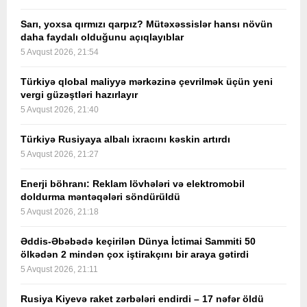
Sarı, yoxsa qırmızı qarpız? Mütəxəssislər hansı növün
daha faydalı olduğunu açıqlayıblar
5 Avqust 2026, 21:54
Türkiyə qlobal maliyyə mərkəzinə çevrilmək üçün yeni
vergi güzəştləri hazırlayır
5 Avqust 2026, 21:40
Türkiyə Rusiyaya albalı ixracını kəskin artırdı
5 Avqust 2026, 21:27
Enerji böhranı: Reklam lövhələri və elektromobil
doldurma məntəqələri söndürüldü
5 Avqust 2026, 21:18
Əddis-Əbəbədə keçirilən Dünya İctimai Sammiti 50
ölkədən 2 mindən çox iştirakçını bir araya gətirdi
5 Avqust 2026, 21:11
Rusiya Kiyevə raket zərbələri endirdi – 17 nəfər öldü