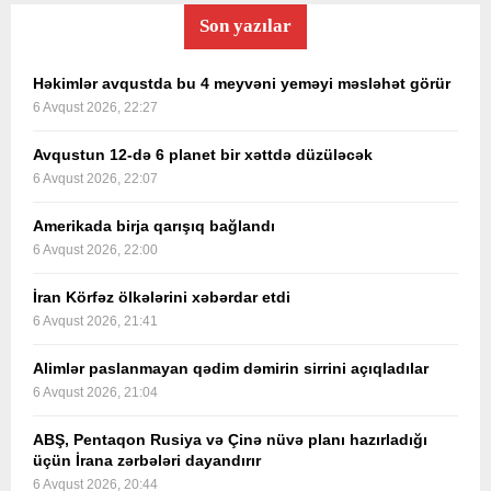
Son yazılar
Həkimlər avqustda bu 4 meyvəni yeməyi məsləhət görür
6 Avqust 2026, 22:27
Avqustun 12-də 6 planet bir xəttdə düzüləcək
6 Avqust 2026, 22:07
Amerikada birja qarışıq bağlandı
6 Avqust 2026, 22:00
İran Körfəz ölkələrini xəbərdar etdi
6 Avqust 2026, 21:41
Alimlər paslanmayan qədim dəmirin sirrini açıqladılar
6 Avqust 2026, 21:04
ABŞ, Pentaqon Rusiya və Çinə nüvə planı hazırladığı
üçün İrana zərbələri dayandırır
6 Avqust 2026, 20:44