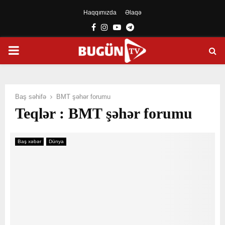
Haqqımızda
Əlaqə
Facebook
Instagram
Youtube
Telegram
PRIMARY
MENU
Baş səhifə
BMT şəhər forumu
Teqlər : BMT şəhər forumu
Baş xəbər
Dünya