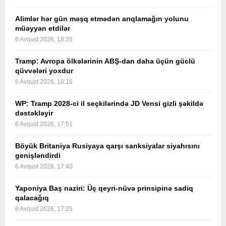
Alimlər hər gün məşq etmədən arıqlamağın yolunu
müəyyən etdilər
6 Avqust 2026, 18:35
Tramp: Avropa ölkələrinin ABŞ-dan daha üçün güclü
qüvvələri yoxdur
6 Avqust 2026, 18:15
WP: Tramp 2028-ci il seçkilərində JD Vensi gizli şəkildə
dəstəkləyir
6 Avqust 2026, 17:51
Böyük Britaniya Rusiyaya qarşı sanksiyalar siyahısını
genişləndirdi
6 Avqust 2026, 17:40
Yaponiya Baş naziri: Üç qeyri-nüvə prinsipinə sadiq
qalacağıq
6 Avqust 2026, 17:25