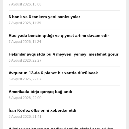
7 Avqust 2026, 13:08
6 bank və 6 tankerə yeni sanksiyalar
7 Avqust 2026, 11:39
Rusiyada benzin qıtlığı və qiymət artımı davam edir
7 Avqust 2026, 11:24
Həkimlər avqustda bu 4 meyvəni yeməyi məsləhət görür
6 Avqust 2026, 22:27
Avqustun 12-də 6 planet bir xəttdə düzüləcək
6 Avqust 2026, 22:07
Amerikada birja qarışıq bağlandı
6 Avqust 2026, 22:00
İran Körfəz ölkələrini xəbərdar etdi
6 Avqust 2026, 21:41