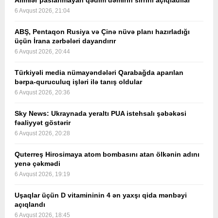
Alimlər paslanmayan qədim dəmirin sirrini açıqladılar
6 Avqust 2026, 21:04
ABŞ, Pentaqon Rusiya və Çinə nüvə planı hazırladığı
üçün İrana zərbələri dayandırır
6 Avqust 2026, 20:44
Türkiyəli media nümayəndələri Qarabağda aparılan
bərpa-quruculuq işləri ilə tanış oldular
6 Avqust 2026, 20:36
Sky News: Ukraynada yeraltı PUA istehsalı şəbəkəsi
fəaliyyət göstərir
6 Avqust 2026, 20:28
Quterreş Hirosimaya atom bombasını atan ölkənin adını
yenə çəkmədi
6 Avqust 2026, 19:19
Uşaqlar üçün D vitamininin 4 ən yaxşı qida mənbəyi
açıqlandı
6 Avqust 2026, 18:45