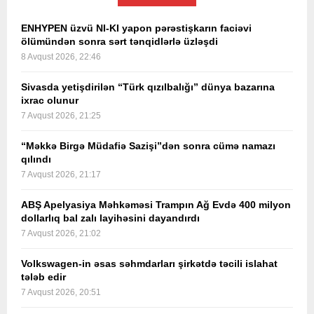
ENHYPEN üzvü NI-KI yapon pərəstişkarın faciəvi
ölümündən sonra sərt tənqidlərlə üzləşdi
8 Avqust 2026, 22:46
Sivasda yetişdirilən “Türk qızılbalığı” dünya bazarına
ixrac olunur
7 Avqust 2026, 21:25
“Məkkə Birgə Müdafiə Sazişi”dən sonra cümə namazı
qılındı
7 Avqust 2026, 21:17
ABŞ Apelyasiya Məhkəməsi Trampın Ağ Evdə 400 milyon
dollarlıq bal zalı layihəsini dayandırdı
7 Avqust 2026, 21:02
Volkswagen-in əsas səhmdarları şirkətdə təcili islahat
tələb edir
7 Avqust 2026, 20:51