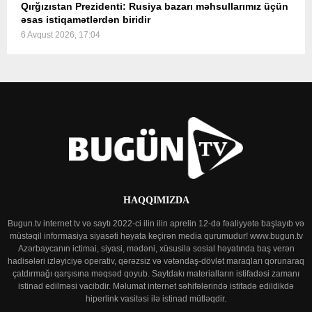
Qırğızıstan Prezidenti: Rusiya bazarı məhsullarımız üçün
əsas istiqamətlərdən biridir
6 Avqust 2026, 17:04
HAQQIMIZDA
Bugun.tv internet tv və saytı 2022-ci ilin ilin aprelin 12-də fəaliyyətə başlayıb və
müstəqil informasiya siyasəti həyata keçirən media qurumudur! www.bugun.tv
Azərbaycanın ictimai, siyasi, mədəni, xüsusilə sosial həyatında baş verən
hadisələri izləyiciyə operativ, qərəzsiz və vətəndaş-dövlət maraqları qorunaraq
çatdırmağı qarşısına məqsəd qoyub. Saytdakı materialların istifadəsi zamanı
istinad edilməsi vacibdir. Məlumat internet səhifələrində istifadə edildikdə
hiperlink vasitəsi ilə istinad mütləqdir.