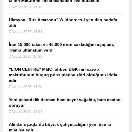
Mitch McConnell xəstəxanadan evə buraxıldı
7 Avqust 2026, 16:18
Ukrayna “Rus Amazonu” Wildberries-i yenidən hədəfə
aldı
7 Avqust 2026, 15:51
İran 15.000 raket və 45.000 dron saxladığını açıqladı,
Tramp ultimatum verdi
7 Avqust 2026, 15:39
“LİON CENTRE” MMC rəhbəri DGK-nın cavab
məktubunun hüquq prinsiplərinə zidd olduğunu iddia
edir
7 Avqust 2026, 15:30
Yeni psixodelik dərman həm beyni sağaldır, həm mədəni
qoruyur
7 Avqust 2026, 14:54
Alimlər uşaqlarda böyrək çatışmazlığını yeni üsulla
müalicə edir