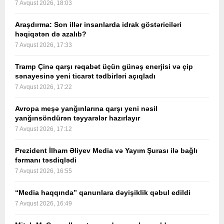
7 Avqust 2026, 18:03
Araşdırma: Son illər insanlarda idrak göstəriciləri
həqiqətən də azalıb?
7 Avqust 2026, 17:33
Tramp Çinə qarşı rəqabət üçün günəş enerjisi və çip
sənayesinə yeni ticarət tədbirləri açıqladı
7 Avqust 2026, 17:22
Avropa meşə yanğınlarına qarşı yeni nəsil
yanğınsöndürən təyyarələr hazırlayır
7 Avqust 2026, 17:12
Prezident İlham Əliyev Media və Yayım Şurası ilə bağlı
fərmanı təsdiqlədi
7 Avqust 2026, 16:55
“Media haqqında” qanunlara dəyişiklik qəbul edildi
7 Avqust 2026, 16:49