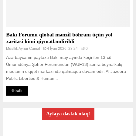
Bakı Forumu qlobal mənzil böhranı üçün yol
xəritəsi kimi qiymətləndirildi
Müəllif:
Aynur Camal
4 İyun 2026, 23:24
0
Azərbaycanın paytaxtı Bakı may ayında keçirilən 13-cü
Ümumdünya Şəhər Forumundan (WUF13) sonra beynəlxalq
medianın diqqət mərkəzində qalmaqda davam edir. Al Jazeera
Public Liberties & Human...
Ətraflı
Aylaya dəstək olaq!