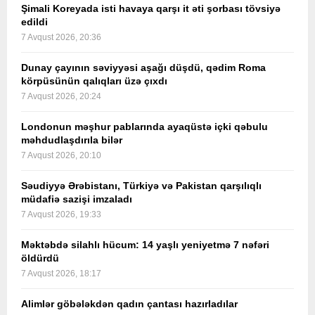
Şimali Koreyada isti havaya qarşı it əti şorbası tövsiyə
edildi
7 Avqust 2026, 20:36
Dunay çayının səviyyəsi aşağı düşdü, qədim Roma
körpüsünün qalıqları üzə çıxdı
7 Avqust 2026, 20:24
Londonun məşhur pablarında ayaqüstə içki qəbulu
məhdudlaşdırıla bilər
7 Avqust 2026, 20:10
Səudiyyə Ərəbistanı, Türkiyə və Pakistan qarşılıqlı
müdafiə sazişi imzaladı
7 Avqust 2026, 19:33
Məktəbdə silahlı hücum: 14 yaşlı yeniyetmə 7 nəfəri
öldürdü
7 Avqust 2026, 18:17
Alimlər göbələkdən qadın çantası hazırladılar