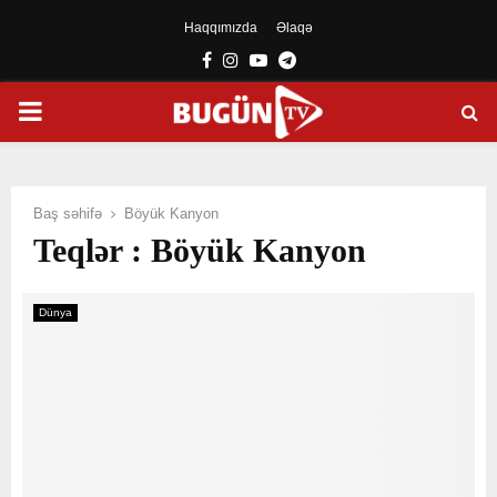
Haqqımızda
Əlaqə
Facebook
Instagram
Youtube
Telegram
PRIMARY
MENU
Baş səhifə
Böyük Kanyon
Teqlər : Böyük Kanyon
Dünya