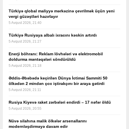
Türkiyə qlobal maliyyə mərkəzinə çevrilmək üçün yeni
vergi güzəştləri hazırlayır
5 Avqust 2026, 21:40
Türkiyə Rusiyaya albalı ixracını kəskin artırdı
5 Avqust 2026, 21:27
Enerji böhranı: Reklam lövhələri və elektromobil
doldurma məntəqələri söndürüldü
5 Avqust 2026, 21:18
Əddis-Əbəbədə keçirilən Dünya İctimai Sammiti 50
ölkədən 2 mindən çox iştirakçını bir araya gətirdi
5 Avqust 2026, 21:11
Rusiya Kiyevə raket zərbələri endirdi – 17 nəfər öldü
5 Avqust 2026, 20:55
Nüvə silahına malik ölkələr arsenallarını
modernləşdirməyə davam edir