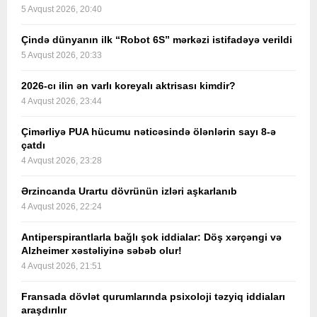
5 Avqust 2026, 20:40
Çində dünyanın ilk “Robot 6S” mərkəzi istifadəyə verildi
5 Avqust 2026, 20:33
2026-cı ilin ən varlı koreyalı aktrisası kimdir?
4 Avqust 2026, 23:44
Çimərliyə PUA hücumu nəticəsində ölənlərin sayı 8-ə
çatdı
4 Avqust 2026, 23:28
Ərzincanda Urartu dövrünün izləri aşkarlanıb
4 Avqust 2026, 22:24
Antiperspirantlarla bağlı şok iddialar: Döş xərçəngi və
Alzheimer xəstəliyinə səbəb olur!
4 Avqust 2026, 21:51
Fransada dövlət qurumlarında psixoloji təzyiq iddiaları
araşdırılır