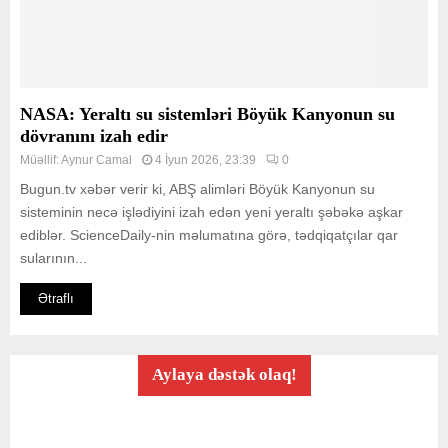
NASA: Yeraltı su sistemləri Böyük Kanyonun su
dövranını izah edir
Müəllif:
Aynur Camal
4 İyun 2026, 23:39
0
Bugun.tv xəbər verir ki, ABŞ alimləri Böyük Kanyonun su
sisteminin necə işlədiyini izah edən yeni yeraltı şəbəkə aşkar
ediblər. ScienceDaily-nin məlumatına görə, tədqiqatçılar qar
sularının...
Ətraflı
Aylaya dəstək olaq!