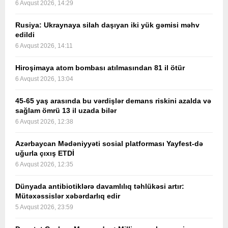
6 Avqust 2026, 14:29
Rusiya: Ukraynaya silah daşıyan iki yük gəmisi məhv
edildi
6 Avqust 2026, 14:11
Hiroşimaya atom bombası atılmasından 81 il ötür
6 Avqust 2026, 13:04
45-65 yaş arasında bu vərdişlər demans riskini azalda və
sağlam ömrü 13 il uzada bilər
6 Avqust 2026, 12:38
Azərbaycan Mədəniyyəti sosial platforması Yayfest-də
uğurla çıxış ETDİ
6 Avqust 2026, 12:35
Dünyada antibiotiklərə davamlılıq təhlükəsi artır:
Mütəxəssislər xəbərdarlıq edir
5 Avqust 2026, 23:59