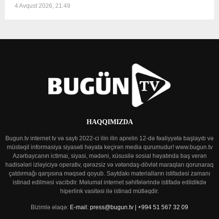
4 Avqust 2026, 21:49
HAQQIMIZDA
Bugun.tv internet tv və saytı 2022-ci ilin ilin aprelin 12-də fəaliyyətə başlayıb və
müstəqil informasiya siyasəti həyata keçirən media qurumudur! www.bugun.tv
Azərbaycanın ictimai, siyasi, mədəni, xüsusilə sosial həyatında baş verən
hadisələri izləyiciyə operativ, qərəzsiz və vətəndaş-dövlət maraqları qorunaraq
çatdırmağı qarşısına məqsəd qoyub. Saytdakı materialların istifadəsi zamanı
istinad edilməsi vacibdir. Məlumat internet səhifələrində istifadə edildikdə
hiperlink vasitəsi ilə istinad mütləqdir.
Bizimlə əlaqə:
E-mail: press@bugun.tv | +994 51 567 32 09