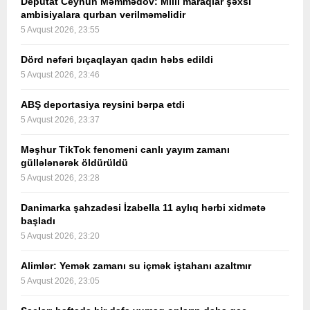
Deputat Ceyhun Məmmədov: Milli maraqlar şəxsi
ambisiyalara qurban verilməməlidir
5 Avqust 2026, 23:55
Dörd nəfəri bıçaqlayan qadın həbs edildi
5 Avqust 2026, 23:46
ABŞ deportasiya reysini bərpa etdi
5 Avqust 2026, 23:37
Məşhur TikTok fenomeni canlı yayım zamanı
güllələnərək öldürüldü
5 Avqust 2026, 23:28
Danimarka şahzadəsi İzabella 11 aylıq hərbi xidmətə
başladı
5 Avqust 2026, 23:20
Alimlər: Yemək zamanı su içmək iştahanı azaltmır
5 Avqust 2026, 23:05