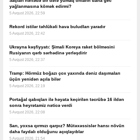
Saçları həftədə bir dəfə yumaq onların daha gec
yağlanmasına kömək edirmi?
5 Avqust 2026, 22:59
Rekord istilər təhlükəli hava buludları yaradır
5 Avqust 2026, 22:42
Ukrayna kəşfiyyatı: Şimali Koreya raket bölməsini
Rusiyanın qərb sərhədinə yerləşdirir
5 Avqust 2026, 22:37
Tramp: Hörmüz boğazı çox yaxında dəniz daşımaları
üçün yenidən açıla bilər
5 Avqust 2026, 22:19
Portağal qabıqları ilə həyata keçirilən təcrübə 16 ildən
sonra heyrətamiz nəticə verdi
5 Avqust 2026, 22:08
Sarı, yoxsa qırmızı qarpız? Mütəxəssislər hansı növün
daha faydalı olduğunu açıqlayıblar
5 Avqust 2026, 21:54