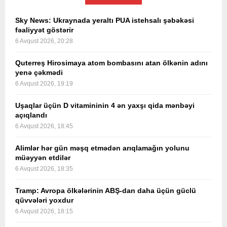
Sky News: Ukraynada yeraltı PUA istehsalı şəbəkəsi
fəaliyyət göstərir
6 Avqust 2026, 20:28
Quterreş Hirosimaya atom bombasını atan ölkənin adını
yenə çəkmədi
6 Avqust 2026, 19:19
Uşaqlar üçün D vitamininin 4 ən yaxşı qida mənbəyi
açıqlandı
6 Avqust 2026, 18:45
Alimlər hər gün məşq etmədən arıqlamağın yolunu
müəyyən etdilər
6 Avqust 2026, 18:35
Tramp: Avropa ölkələrinin ABŞ-dan daha üçün güclü
qüvvələri yoxdur
6 Avqust 2026, 18:15