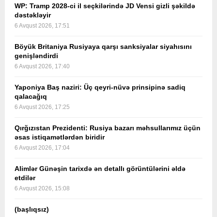
WP: Tramp 2028-ci il seçkilərində JD Vensi gizli şəkildə
dəstəkləyir
6 Avqust 2026, 17:51
Böyük Britaniya Rusiyaya qarşı sanksiyalar siyahısını
genişləndirdi
6 Avqust 2026, 17:40
Yaponiya Baş naziri: Üç qeyri-nüvə prinsipinə sadiq
qalacağıq
6 Avqust 2026, 17:25
Qırğızıstan Prezidenti: Rusiya bazarı məhsullarımız üçün
əsas istiqamətlərdən biridir
6 Avqust 2026, 17:04
Alimlər Günəşin tarixdə ən detallı görüntülərini əldə
etdilər
6 Avqust 2026, 15:08
(başlıqsız)