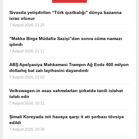
Sivasda yetişdirilən “Türk qızılbalığı” dünya bazarına
ixrac olunur
7 Avqust 2026, 21:25
“Məkkə Birgə Müdafiə Sazişi”dən sonra cümə namazı
qılındı
7 Avqust 2026, 21:17
ABŞ Apelyasiya Məhkəməsi Trampın Ağ Evdə 400 milyon
dollarlıq bal zalı layihəsini dayandırdı
7 Avqust 2026, 21:02
Volkswagen-in əsas səhmdarları şirkətdə təcili islahat
tələb edir
7 Avqust 2026, 20:51
Şimali Koreyada isti havaya qarşı it əti şorbası tövsiyə
edildi
7 Avqust 2026, 20:36