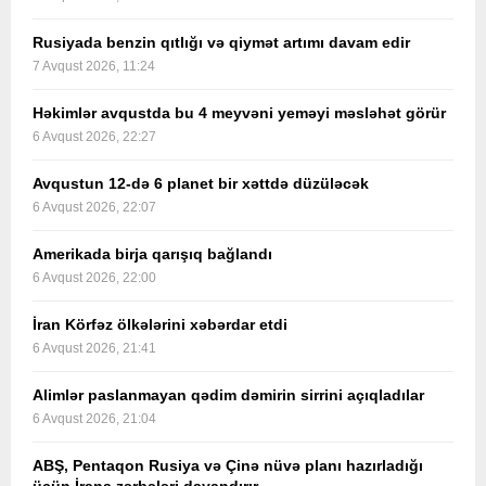
Rusiyada benzin qıtlığı və qiymət artımı davam edir
7 Avqust 2026, 11:24
Həkimlər avqustda bu 4 meyvəni yeməyi məsləhət görür
6 Avqust 2026, 22:27
Avqustun 12-də 6 planet bir xəttdə düzüləcək
6 Avqust 2026, 22:07
Amerikada birja qarışıq bağlandı
6 Avqust 2026, 22:00
İran Körfəz ölkələrini xəbərdar etdi
6 Avqust 2026, 21:41
Alimlər paslanmayan qədim dəmirin sirrini açıqladılar
6 Avqust 2026, 21:04
ABŞ, Pentaqon Rusiya və Çinə nüvə planı hazırladığı