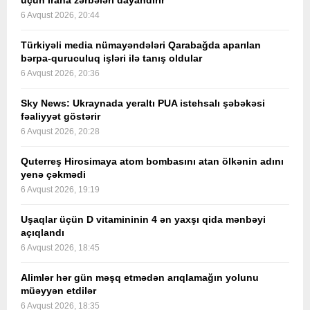
üçün İrana zərbələri dayandırır
6 Avqust 2026, 20:44
Türkiyəli media nümayəndələri Qarabağda aparılan
bərpa-quruculuq işləri ilə tanış oldular
6 Avqust 2026, 20:36
Sky News: Ukraynada yeraltı PUA istehsalı şəbəkəsi
fəaliyyət göstərir
6 Avqust 2026, 20:28
Quterreş Hirosimaya atom bombasını atan ölkənin adını
yenə çəkmədi
6 Avqust 2026, 19:19
Uşaqlar üçün D vitamininin 4 ən yaxşı qida mənbəyi
açıqlandı
6 Avqust 2026, 18:45
Alimlər hər gün məşq etmədən arıqlamağın yolunu
müəyyən etdilər
6 Avqust 2026, 18:35