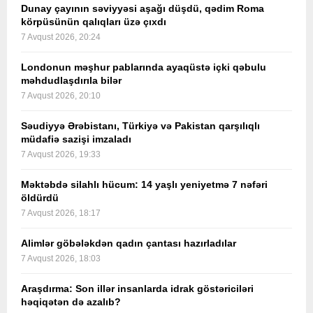
Dunay çayının səviyyəsi aşağı düşdü, qədim Roma
körpüsünün qalıqları üzə çıxdı
7 Avqust 2026, 20:24
Londonun məşhur pablarında ayaqüstə içki qəbulu
məhdudlaşdırıla bilər
7 Avqust 2026, 20:10
Səudiyyə Ərəbistanı, Türkiyə və Pakistan qarşılıqlı
müdafiə sazişi imzaladı
7 Avqust 2026, 19:33
Məktəbdə silahlı hücum: 14 yaşlı yeniyetmə 7 nəfəri
öldürdü
7 Avqust 2026, 18:17
Alimlər göbələkdən qadın çantası hazırladılar
7 Avqust 2026, 18:03
Araşdırma: Son illər insanlarda idrak göstəriciləri
həqiqətən də azalıb?