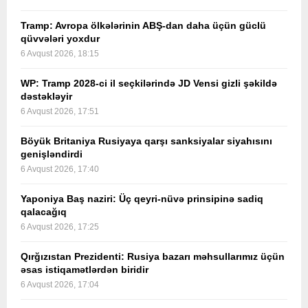
Tramp: Avropa ölkələrinin ABŞ-dan daha üçün güclü
qüvvələri yoxdur
6 Avqust 2026, 18:15
WP: Tramp 2028-ci il seçkilərində JD Vensi gizli şəkildə
dəstəkləyir
6 Avqust 2026, 17:51
Böyük Britaniya Rusiyaya qarşı sanksiyalar siyahısını
genişləndirdi
6 Avqust 2026, 17:40
Yaponiya Baş naziri: Üç qeyri-nüvə prinsipinə sadiq
qalacağıq
6 Avqust 2026, 17:25
Qırğızıstan Prezidenti: Rusiya bazarı məhsullarımız üçün
əsas istiqamətlərdən biridir
6 Avqust 2026, 17:04