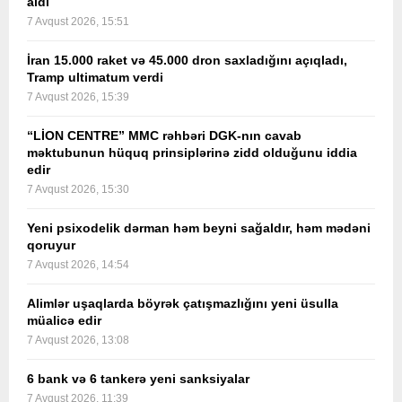
aldı
7 Avqust 2026, 15:51
İran 15.000 raket və 45.000 dron saxladığını açıqladı,
Tramp ultimatum verdi
7 Avqust 2026, 15:39
“LİON CENTRE” MMC rəhbəri DGK-nın cavab
məktubunun hüquq prinsiplərinə zidd olduğunu iddia
edir
7 Avqust 2026, 15:30
Yeni psixodelik dərman həm beyni sağaldır, həm mədəni
qoruyur
7 Avqust 2026, 14:54
Alimlər uşaqlarda böyrək çatışmazlığını yeni üsulla
müalicə edir
7 Avqust 2026, 13:08
6 bank və 6 tankerə yeni sanksiyalar
7 Avqust 2026, 11:39