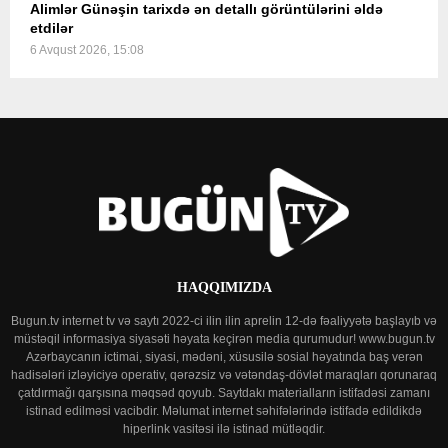
Alimlər Günəşin tarixdə ən detallı görüntülərini əldə
etdilər
6 Avqust 2026, 15:08
HAQQIMIZDA
Bugun.tv internet tv və saytı 2022-ci ilin ilin aprelin 12-də fəaliyyətə başlayıb və
müstəqil informasiya siyasəti həyata keçirən media qurumudur! www.bugun.tv
Azərbaycanın ictimai, siyasi, mədəni, xüsusilə sosial həyatında baş verən
hadisələri izləyiciyə operativ, qərəzsiz və vətəndaş-dövlət maraqları qorunaraq
çatdırmağı qarşısına məqsəd qoyub. Saytdakı materialların istifadəsi zamanı
istinad edilməsi vacibdir. Məlumat internet səhifələrində istifadə edildikdə
hiperlink vasitəsi ilə istinad mütləqdir.