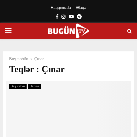
Haqqımızda
Əlaqə
Facebook
Instagram
Youtube
Telegram
PRIMARY
MENU
Baş səhifə
Çınar
Teqlər : Çınar
Baş xəbər
Hadisə