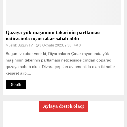
Qəzaya yük maşınının təkərinin partlaması
nəticəsində uçan təkər səbəb oldu
Müəllif:
Bugün TV
3 Oktyabr 2023, 9:38
0
Bugun.tv xəbər verir ki, Diyarbakırın Çınar rayonunda yük
maşınının təkərinin partlaması nəticəsində cırtdan qoparaq
qəzaya səbəb olub. Divara çırpılan avtomobildə olan iki nəfər
xəsarət alıb....
Ətraflı
Aylaya dəstək olaq!