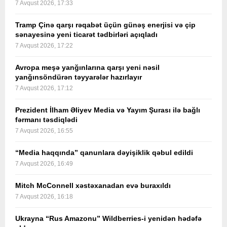
7 Avqust 2026, 17:33
Tramp Çinə qarşı rəqabət üçün günəş enerjisi və çip
sənayesinə yeni ticarət tədbirləri açıqladı
7 Avqust 2026, 17:22
Avropa meşə yanğınlarına qarşı yeni nəsil
yanğınsöndürən təyyarələr hazırlayır
7 Avqust 2026, 17:12
Prezident İlham Əliyev Media və Yayım Şurası ilə bağlı
fərmanı təsdiqlədi
7 Avqust 2026, 16:55
“Media haqqında” qanunlara dəyişiklik qəbul edildi
7 Avqust 2026, 16:49
Mitch McConnell xəstəxanadan evə buraxıldı
7 Avqust 2026, 16:18
Ukrayna “Rus Amazonu” Wildberries-i yenidən hədəfə