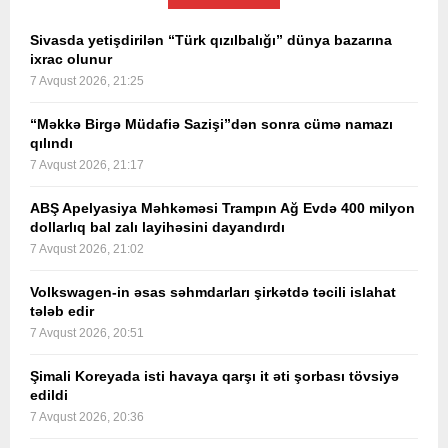
Sivasda yetişdirilən “Türk qızılbalığı” dünya bazarına
ixrac olunur
7 Avqust 2026, 21:25
“Məkkə Birgə Müdafiə Sazişi”dən sonra cümə namazı
qılındı
7 Avqust 2026, 21:17
ABŞ Apelyasiya Məhkəməsi Trampın Ağ Evdə 400 milyon
dollarlıq bal zalı layihəsini dayandırdı
7 Avqust 2026, 21:02
Volkswagen-in əsas səhmdarları şirkətdə təcili islahat
tələb edir
7 Avqust 2026, 20:51
Şimali Koreyada isti havaya qarşı it əti şorbası tövsiyə
edildi
7 Avqust 2026, 20:36