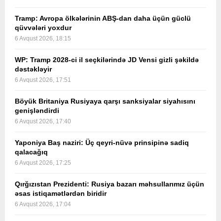
Tramp: Avropa ölkələrinin ABŞ-dan daha üçün güclü
qüvvələri yoxdur
6 Avqust 2026, 18:15
WP: Tramp 2028-ci il seçkilərində JD Vensi gizli şəkildə
dəstəkləyir
6 Avqust 2026, 17:51
Böyük Britaniya Rusiyaya qarşı sanksiyalar siyahısını
genişləndirdi
6 Avqust 2026, 17:40
Yaponiya Baş naziri: Üç qeyri-nüvə prinsipinə sadiq
qalacağıq
6 Avqust 2026, 17:25
Qırğızıstan Prezidenti: Rusiya bazarı məhsullarımız üçün
əsas istiqamətlərdən biridir
6 Avqust 2026, 17:04