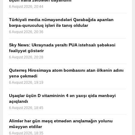
üçün İrana zərbələri dayandırır
6 Avqust 2026, 20:44
Türkiyəli media nümayəndələri Qarabağda aparılan
bərpa-quruculuq işləri ilə tanış oldular
6 Avqust 2026, 20:36
Sky News: Ukraynada yeraltı PUA istehsalı şəbəkəsi
fəaliyyət göstərir
6 Avqust 2026, 20:28
Quterreş Hirosimaya atom bombasını atan ölkənin adını
yenə çəkmədi
6 Avqust 2026, 19:19
Uşaqlar üçün D vitamininin 4 ən yaxşı qida mənbəyi
açıqlandı
6 Avqust 2026, 18:45
Alimlər hər gün məşq etmədən arıqlamağın yolunu
müəyyən etdilər
6 Avqust 2026, 18:35