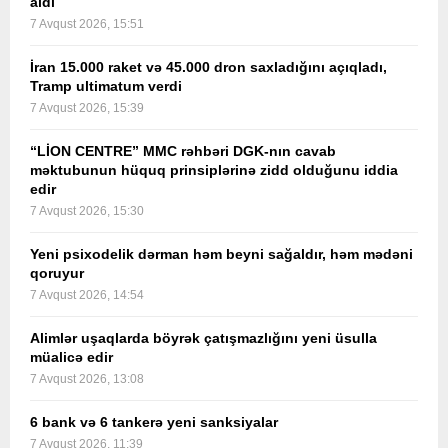
aldı
7 Avqust 2026, 15:51
İran 15.000 raket və 45.000 dron saxladığını açıqladı,
Tramp ultimatum verdi
7 Avqust 2026, 15:39
“LİON CENTRE” MMC rəhbəri DGK-nın cavab
məktubunun hüquq prinsiplərinə zidd olduğunu iddia
edir
7 Avqust 2026, 15:30
Yeni psixodelik dərman həm beyni sağaldır, həm mədəni
qoruyur
7 Avqust 2026, 14:54
Alimlər uşaqlarda böyrək çatışmazlığını yeni üsulla
müalicə edir
7 Avqust 2026, 13:08
6 bank və 6 tankerə yeni sanksiyalar
7 Avqust 2026, 11:39