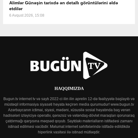
Alimlər Günəşin tarixdə ən detallı görüntülərini əldə
etdilər
6 Avqust 2026, 15:08
HAQQIMIZDA
Bugun.tv internet tv və saytı 2022-ci ilin ilin aprelin 12-də fəaliyyətə başlayıb və
müstəqil informasiya siyasəti həyata keçirən media qurumudur! www.bugun.tv
Azərbaycanın ictimai, siyasi, mədəni, xüsusilə sosial həyatında baş verən
hadisələri izləyiciyə operativ, qərəzsiz və vətəndaş-dövlət maraqları qorunaraq
çatdırmağı qarşısına məqsəd qoyub. Saytdakı materialların istifadəsi zamanı
istinad edilməsi vacibdir. Məlumat internet səhifələrində istifadə edildikdə
hiperlink vasitəsi ilə istinad mütləqdir.