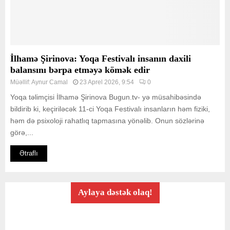
İlhamə Şirinova: Yoqa Festivalı insanın daxili
balansını bərpa etməyə kömək edir
Müəllif:
Aynur Camal
23 Aprel 2026, 9:54
0
Yoqa təlimçisi İlhamə Şirinova Bugun.tv- yə müsahibəsində
bildirib ki, keçiriləcək 11-ci Yoqa Festivalı insanların həm fiziki,
həm də psixoloji rahatlıq tapmasına yönəlib. Onun sözlərinə
görə,...
Ətraflı
Aylaya dəstək olaq!