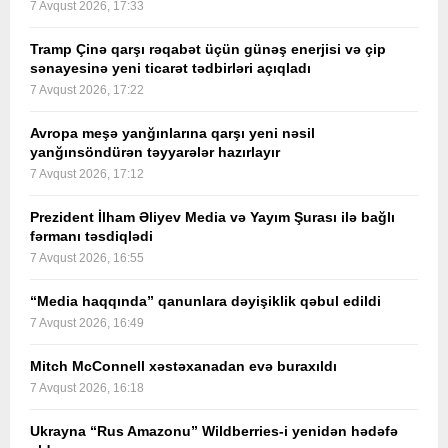
7 Avqust 2026, 17:33
Tramp Çinə qarşı rəqabət üçün günəş enerjisi və çip
sənayesinə yeni ticarət tədbirləri açıqladı
7 Avqust 2026, 17:22
Avropa meşə yanğınlarına qarşı yeni nəsil
yanğınsöndürən təyyarələr hazırlayır
7 Avqust 2026, 17:12
Prezident İlham Əliyev Media və Yayım Şurası ilə bağlı
fərmanı təsdiqlədi
7 Avqust 2026, 16:55
“Media haqqında” qanunlara dəyişiklik qəbul edildi
7 Avqust 2026, 16:49
Mitch McConnell xəstəxanadan evə buraxıldı
7 Avqust 2026, 16:18
Ukrayna “Rus Amazonu” Wildberries-i yenidən hədəfə