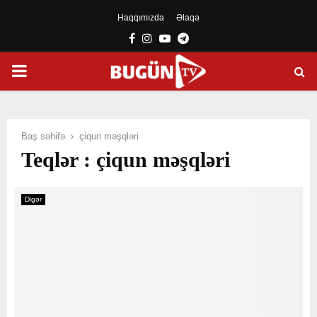
Haqqımızda
Əlaqə
Facebook
Instagram
Youtube
Telegram
PRIMARY
MENU
Baş səhifə
çiqun məşqləri
Teqlər : çiqun məşqləri
Digər