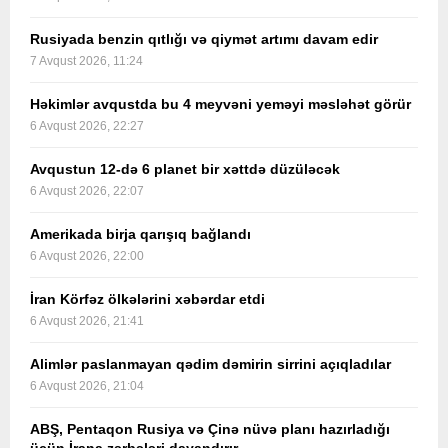
Rusiyada benzin qıtlığı və qiymət artımı davam edir
7 Avqust 2026, 11:24
Həkimlər avqustda bu 4 meyvəni yeməyi məsləhət görür
6 Avqust 2026, 22:27
Avqustun 12-də 6 planet bir xəttdə düzüləcək
6 Avqust 2026, 22:07
Amerikada birja qarışıq bağlandı
6 Avqust 2026, 22:00
İran Körfəz ölkələrini xəbərdar etdi
6 Avqust 2026, 21:41
Alimlər paslanmayan qədim dəmirin sirrini açıqladılar
6 Avqust 2026, 21:04
ABŞ, Pentaqon Rusiya və Çinə nüvə planı hazırladığı