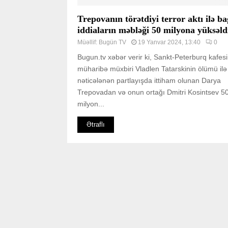
Trepovanın törətdiyi terror aktı ilə ba
iddiaların məbləği 50 milyona yüksəld
Müəllif:
Bugün TV
19 Yanvar 2024, 13:40
0
Bugun.tv xəbər verir ki, Sankt-Peterburq kafes
müharibə müxbiri Vladlen Tatarskinin ölümü ilə
nəticələnən partlayışda ittiham olunan Darya
Trepovadan və onun ortağı Dmitri Kosintsev 5
milyon...
Ətraflı