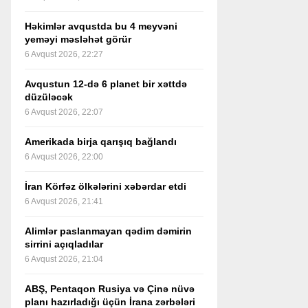
Həkimlər avqustda bu 4 meyvəni
yeməyi məsləhət görür
6 Avqust 2026, 22:27
Avqustun 12-də 6 planet bir xəttdə
düzüləcək
6 Avqust 2026, 22:07
Amerikada birja qarışıq bağlandı
6 Avqust 2026, 22:00
İran Körfəz ölkələrini xəbərdar etdi
6 Avqust 2026, 21:41
Alimlər paslanmayan qədim dəmirin
sirrini açıqladılar
6 Avqust 2026, 21:04
ABŞ, Pentaqon Rusiya və Çinə nüvə
planı hazırladığı üçün İrana zərbələri