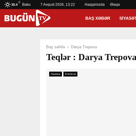
C
Baku
7 Avqust 2026, 13:22
Haqqımızda
Əlaqə
30.4
BAŞ XƏBƏR
SIYASƏ
Baş səhifə
Darya Trepova
Teqlər : Darya Trepov
Hadisə
Kriminal