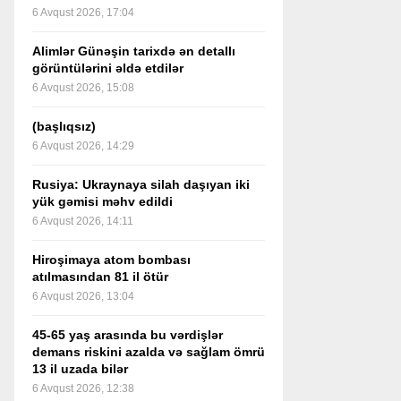
6 Avqust 2026, 17:04
Alimlər Günəşin tarixdə ən detallı
görüntülərini əldə etdilər
6 Avqust 2026, 15:08
(başlıqsız)
6 Avqust 2026, 14:29
Rusiya: Ukraynaya silah daşıyan iki
yük gəmisi məhv edildi
6 Avqust 2026, 14:11
Hiroşimaya atom bombası
atılmasından 81 il ötür
6 Avqust 2026, 13:04
45-65 yaş arasında bu vərdişlər
demans riskini azalda və sağlam ömrü
13 il uzada bilər
6 Avqust 2026, 12:38