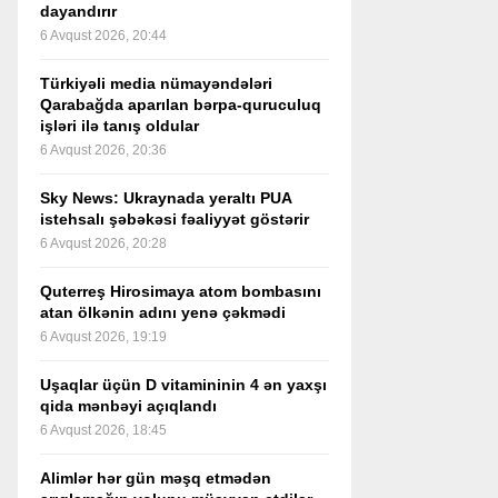
dayandırır
6 Avqust 2026, 20:44
Türkiyəli media nümayəndələri
Qarabağda aparılan bərpa-quruculuq
işləri ilə tanış oldular
6 Avqust 2026, 20:36
Sky News: Ukraynada yeraltı PUA
istehsalı şəbəkəsi fəaliyyət göstərir
6 Avqust 2026, 20:28
Quterreş Hirosimaya atom bombasını
atan ölkənin adını yenə çəkmədi
6 Avqust 2026, 19:19
Uşaqlar üçün D vitamininin 4 ən yaxşı
qida mənbəyi açıqlandı
6 Avqust 2026, 18:45
Alimlər hər gün məşq etmədən