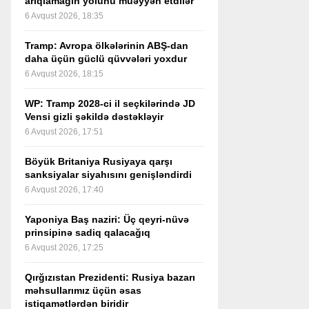
arıqlamağın yolunu müəyyən etdilər
6 Avqust 2026, 18:35
Tramp: Avropa ölkələrinin ABŞ-dan
daha üçün güclü qüvvələri yoxdur
6 Avqust 2026, 18:15
WP: Tramp 2028-ci il seçkilərində JD
Vensi gizli şəkildə dəstəkləyir
6 Avqust 2026, 17:51
Böyük Britaniya Rusiyaya qarşı
sanksiyalar siyahısını genişləndirdi
6 Avqust 2026, 17:40
Yaponiya Baş naziri: Üç qeyri-nüvə
prinsipinə sadiq qalacağıq
6 Avqust 2026, 17:25
Qırğızıstan Prezidenti: Rusiya bazarı
məhsullarımız üçün əsas
istiqamətlərdən biridir