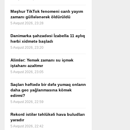
Məşhur TikTok fenomeni canlı yayım
zamanı güllələnərək öldürüldü
5 Avqust 2026, 23:28
Danimarka şahzadəsi İzabella 11 aylıq
hərbi xidmətə başladı
5 Avqust 2026, 23:20
Alimlər: Yemək zamanı su içmək
iştahanı azaltmır
5 Avqust 2026, 23:05
Saçları həftədə bir dəfə yumaq onların
daha gec yağlanmasına kömək
edirmi?
5 Avqust 2026, 22:59
Rekord istilər təhlükəli hava buludları
yaradır
5 Avqust 2026, 22:42