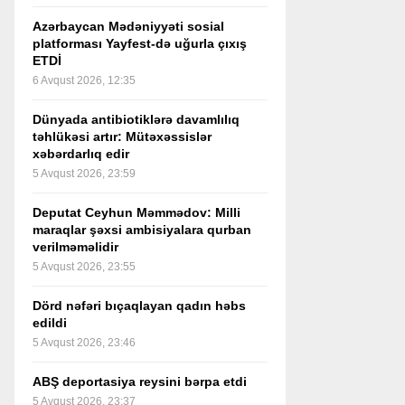
Azərbaycan Mədəniyyəti sosial
platforması Yayfest-də uğurla çıxış
ETDİ
6 Avqust 2026, 12:35
Dünyada antibiotiklərə davamlılıq
təhlükəsi artır: Mütəxəssislər
xəbərdarlıq edir
5 Avqust 2026, 23:59
Deputat Ceyhun Məmmədov: Milli
maraqlar şəxsi ambisiyalara qurban
verilməməlidir
5 Avqust 2026, 23:55
Dörd nəfəri bıçaqlayan qadın həbs
edildi
5 Avqust 2026, 23:46
ABŞ deportasiya reysini bərpa etdi
5 Avqust 2026, 23:37