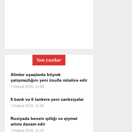
Son yazılar
Alimlər uşaqlarda böyrək
çatışmazlığını yeni üsulla müalicə edir
7 Avqust 2026, 13:08
6 bank və 6 tankerə yeni sanksiyalar
7 Avqust 2026, 11:39
Rusiyada benzin qıtlığı və qiymət
artımı davam edir
7 Avqust 2026, 11:24