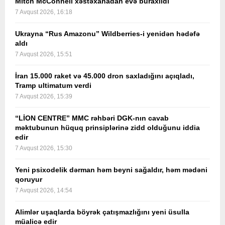
Mitch McConnell xəstəxanadan evə buraxıldı
7 Avqust 2026, 16:18
Ukrayna “Rus Amazonu” Wildberries-i yenidən hədəfə
aldı
7 Avqust 2026, 15:51
İran 15.000 raket və 45.000 dron saxladığını açıqladı,
Tramp ultimatum verdi
7 Avqust 2026, 15:39
“LİON CENTRE” MMC rəhbəri DGK-nın cavab
məktubunun hüquq prinsiplərinə zidd olduğunu iddia
edir
7 Avqust 2026, 15:30
Yeni psixodelik dərman həm beyni sağaldır, həm mədəni
qoruyur
7 Avqust 2026, 14:54
Alimlər uşaqlarda böyrək çatışmazlığını yeni üsulla
müalicə edir