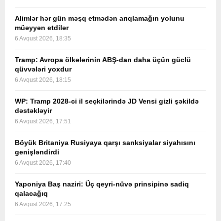
Alimlər hər gün məşq etmədən arıqlamağın yolunu
müəyyən etdilər
6 Avqust 2026, 18:35
Tramp: Avropa ölkələrinin ABŞ-dan daha üçün güclü
qüvvələri yoxdur
6 Avqust 2026, 18:15
WP: Tramp 2028-ci il seçkilərində JD Vensi gizli şəkildə
dəstəkləyir
6 Avqust 2026, 17:51
Böyük Britaniya Rusiyaya qarşı sanksiyalar siyahısını
genişləndirdi
6 Avqust 2026, 17:40
Yaponiya Baş naziri: Üç qeyri-nüvə prinsipinə sadiq
qalacağıq
6 Avqust 2026, 17:25