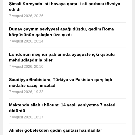
Şimali Koreyada isti havaya qarşı it əti şorbası tövsiyə
edildi
7 Avqust 2026, 20:36
Dunay çayının səviyyəsi aşağı düşdü, qədim Roma
körpüsünün qalıqları üzə çıxdı
7 Avqust 2026, 20:24
Londonun məşhur pablarında ayaqüstə içki qəbulu
məhdudlaşdırıla bilər
7 Avqust 2026, 20:10
Səudiyyə Ərəbistanı, Türkiyə və Pakistan qarşılıqlı
müdafiə sazişi imzaladı
7 Avqust 2026, 19:33
Məktəbdə silahlı hücum: 14 yaşlı yeniyetmə 7 nəfəri
öldürdü
7 Avqust 2026, 18:17
Alimlər göbələkdən qadın çantası hazırladılar