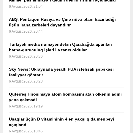
Alimlər paslanmayan qədim dəmirin sirrini açıqladılar
6 Avqust 2026, 21:04
ABŞ, Pentaqon Rusiya və Çinə nüvə planı hazırladığı
üçün İrana zərbələri dayandırır
6 Avqust 2026, 20:44
Türkiyəli media nümayəndələri Qarabağda aparılan
bərpa-quruculuq işləri ilə tanış oldular
6 Avqust 2026, 20:36
Sky News: Ukraynada yeraltı PUA istehsalı şəbəkəsi
fəaliyyət göstərir
6 Avqust 2026, 20:28
Quterreş Hirosimaya atom bombasını atan ölkənin adını
yenə çəkmədi
6 Avqust 2026, 19:19
Uşaqlar üçün D vitamininin 4 ən yaxşı qida mənbəyi
açıqlandı
6 Avqust 2026, 18:45