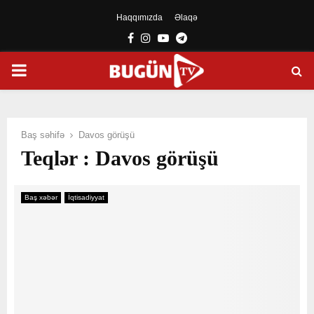
Haqqımızda
Əlaqə
Facebook
Instagram
Youtube
Telegram
PRIMARY
MENU
Baş səhifə
Davos görüşü
Teqlər : Davos görüşü
Baş xəbər
İqtisadiyyat