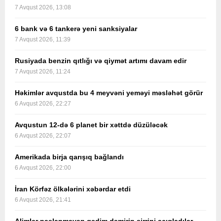
7 Avqust 2026, 13:08
6 bank və 6 tankerə yeni sanksiyalar
7 Avqust 2026, 11:39
Rusiyada benzin qıtlığı və qiymət artımı davam edir
7 Avqust 2026, 11:24
Həkimlər avqustda bu 4 meyvəni yeməyi məsləhət görür
6 Avqust 2026, 22:27
Avqustun 12-də 6 planet bir xəttdə düzüləcək
6 Avqust 2026, 22:07
Amerikada birja qarışıq bağlandı
6 Avqust 2026, 22:00
İran Körfəz ölkələrini xəbərdar etdi
6 Avqust 2026, 21:41