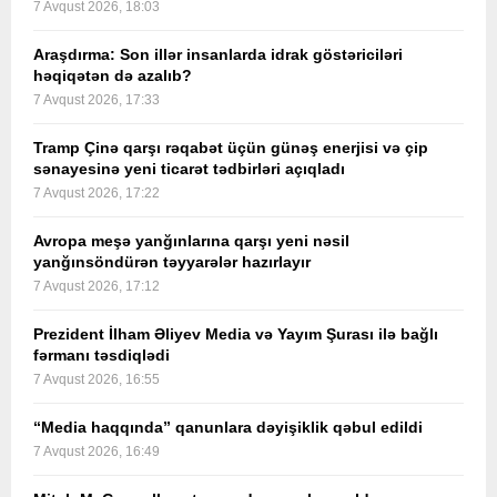
7 Avqust 2026, 18:03
Araşdırma: Son illər insanlarda idrak göstəriciləri
həqiqətən də azalıb?
7 Avqust 2026, 17:33
Tramp Çinə qarşı rəqabət üçün günəş enerjisi və çip
sənayesinə yeni ticarət tədbirləri açıqladı
7 Avqust 2026, 17:22
Avropa meşə yanğınlarına qarşı yeni nəsil
yanğınsöndürən təyyarələr hazırlayır
7 Avqust 2026, 17:12
Prezident İlham Əliyev Media və Yayım Şurası ilə bağlı
fərmanı təsdiqlədi
7 Avqust 2026, 16:55
“Media haqqında” qanunlara dəyişiklik qəbul edildi
7 Avqust 2026, 16:49