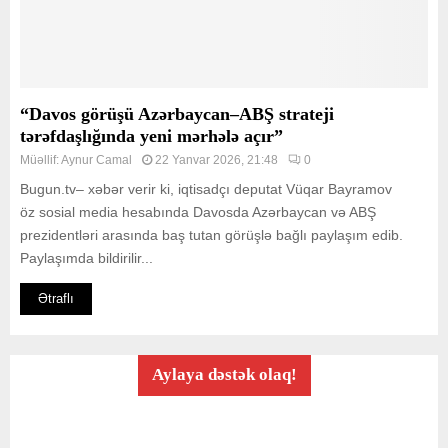
“Davos görüşü Azərbaycan–ABŞ strateji
tərəfdaşlığında yeni mərhələ açır”
Müəllif:
Aynur Camal
22 Yanvar 2026, 21:48
0
Bugun.tv– xəbər verir ki, iqtisadçı deputat Vüqar Bayramov
öz sosial media hesabında Davosda Azərbaycan və ABŞ
prezidentləri arasında baş tutan görüşlə bağlı paylaşım edib.
Paylaşımda bildirilir...
Ətraflı
Aylaya dəstək olaq!