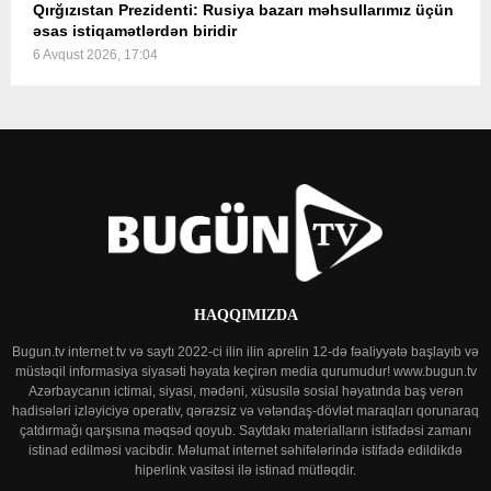
Qırğızıstan Prezidenti: Rusiya bazarı məhsullarımız üçün
əsas istiqamətlərdən biridir
6 Avqust 2026, 17:04
HAQQIMIZDA
Bugun.tv internet tv və saytı 2022-ci ilin ilin aprelin 12-də fəaliyyətə başlayıb və
müstəqil informasiya siyasəti həyata keçirən media qurumudur! www.bugun.tv
Azərbaycanın ictimai, siyasi, mədəni, xüsusilə sosial həyatında baş verən
hadisələri izləyiciyə operativ, qərəzsiz və vətəndaş-dövlət maraqları qorunaraq
çatdırmağı qarşısına məqsəd qoyub. Saytdakı materialların istifadəsi zamanı
istinad edilməsi vacibdir. Məlumat internet səhifələrində istifadə edildikdə
hiperlink vasitəsi ilə istinad mütləqdir.