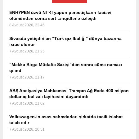
ENHYPEN üzvü NI-KI yapon pərəstişkarın faciəvi
ölümündən sonra sərt tənqidlərlə üzləşdi
8 Avqust 2026, 22:46
Sivasda yetişdirilən “Türk qızılbalığı” dünya bazarına
ixrac olunur
7 Avqust 2026, 21:25
“Məkkə Birgə Müdafiə Sazişi”dən sonra cümə namazı
qılındı
7 Avqust 2026, 21:17
ABŞ Apelyasiya Məhkəməsi Trampın Ağ Evdə 400 milyon
dollarlıq bal zalı layihəsini dayandırdı
7 Avqust 2026, 21:02
Volkswagen-in əsas səhmdarları şirkətdə təcili islahat
tələb edir
7 Avqust 2026, 20:51