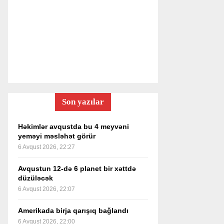
Son yazılar
Həkimlər avqustda bu 4 meyvəni
yeməyi məsləhət görür
6 Avqust 2026, 22:27
Avqustun 12-də 6 planet bir xəttdə
düzüləcək
6 Avqust 2026, 22:07
Amerikada birja qarışıq bağlandı
6 Avqust 2026, 22:00