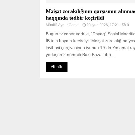
Məişət zorakılığının qarşısının alınma
haqqında tədbir keçirildi
Müəllif:
Aynur Camal
20 İyun 2026, 17:21
0
Bugun.tv xəbər verir ki, “Dayaq” Sosial Maarif
İB-inin həyata keçirdiyi “Məişət zorakılığına yox
layihəsi çərçivəsində iyunun 19-da Yasamal r
yerləşən 2 nömrəli Bakı Baza Tibb...
Ətraflı