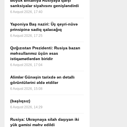
Böyük Britaniya Rusiyaya qarşı
sanksiyalar siyahısını genişləndirdi
6 Avqust 2026, 17:40
Yaponiya Baş naziri: Üç qeyri-nüvə
prinsipinə sadiq qalacağıq
6 Avqust 2026, 17:25
Qırğızıstan Prezidenti: Rusiya bazarı
məhsullarımız üçün əsas
istiqamətlərdən biridir
6 Avqust 2026, 17:04
Alimlər Günəşin tarixdə ən detallı
görüntülərini əldə etdilər
6 Avqust 2026, 15:08
(başlıqsız)
6 Avqust 2026, 14:29
Rusiya: Ukraynaya silah daşıyan iki
yük gəmisi məhv edildi