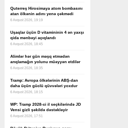
Quterreş Hirosimaya atom bombasını
atan ölkənin adını yenə çəkmədi
6 Avqust 2026, 19:19
Uşaqlar üçün D vitamininin 4 ən yaxşı
qida mənbəyi açıqlandı
6 Avqust 2026, 18:45
Alimlər hər gün məşq etmədən
arıqlamağın yolunu müəyyən etdilər
6 Avqust 2026, 18:35
Tramp: Avropa ölkələrinin ABŞ-dan
daha üçün güclü qüvvələri yoxdur
6 Avqust 2026, 18:15
WP: Tramp 2028-ci il seçkilərində JD
Vensi gizli şəkildə dəstəkləyir
6 Avqust 2026, 17:51