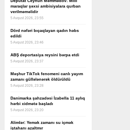
Deputat Ceyhun Məmmədov: Milli
maraqlar şəxsi ambisiyalara qurban
verilməməlidir
5 Avqust 2026, 23:55
Dörd nəfəri bıçaqlayan qadın həbs
edildi
5 Avqust 2026, 23:46
ABŞ deportasiya reysini bərpa etdi
5 Avqust 2026, 23:37
Məşhur TikTok fenomeni canlı yayım
zamanı güllələnərək öldürüldü
5 Avqust 2026, 23:28
Danimarka şahzadəsi İzabella 11 aylıq
hərbi xidmətə başladı
5 Avqust 2026, 23:20
Alimlər: Yemək zamanı su içmək
iştahanı azaltmır