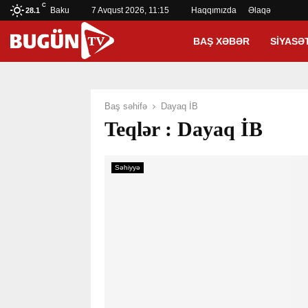
C
Baku
7 Avqust 2026, 11:15
Haqqımızda
Əlaqə
28.1
BAŞ XƏBƏR
SIYASƏ
Baş səhifə
Dayaq İB
Teqlər : Dayaq İB
Səhiyyə