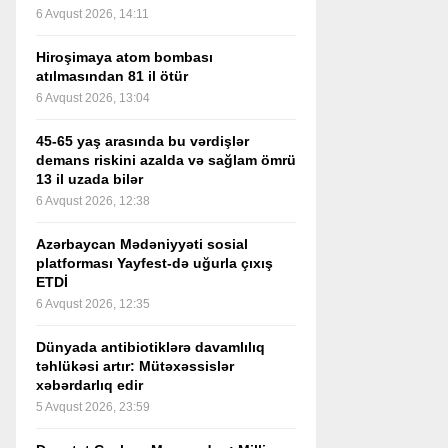
6 Avqust 2026, 14:11
Hiroşimaya atom bombası
atılmasından 81 il ötür
6 Avqust 2026, 13:04
45-65 yaş arasında bu vərdişlər
demans riskini azalda və sağlam ömrü
13 il uzada bilər
6 Avqust 2026, 12:38
Azərbaycan Mədəniyyəti sosial
platforması Yayfest-də uğurla çıxış
ETDİ
6 Avqust 2026, 12:35
Dünyada antibiotiklərə davamlılıq
təhlükəsi artır: Mütəxəssislər
xəbərdarlıq edir
5 Avqust 2026, 23:59