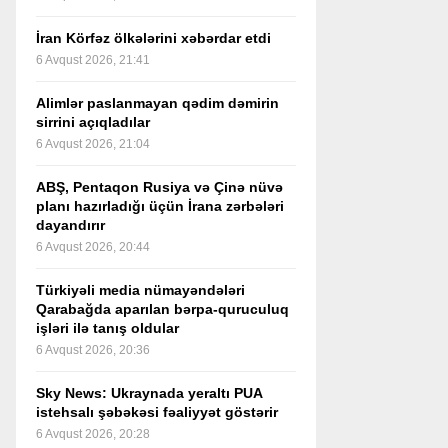
İran Körfəz ölkələrini xəbərdar etdi
6 Avqust 2026, 21:41
Alimlər paslanmayan qədim dəmirin
sirrini açıqladılar
6 Avqust 2026, 21:04
ABŞ, Pentaqon Rusiya və Çinə nüvə
planı hazırladığı üçün İrana zərbələri
dayandırır
6 Avqust 2026, 20:44
Türkiyəli media nümayəndələri
Qarabağda aparılan bərpa-quruculuq
işləri ilə tanış oldular
6 Avqust 2026, 20:36
Sky News: Ukraynada yeraltı PUA
istehsalı şəbəkəsi fəaliyyət göstərir
6 Avqust 2026, 20:28