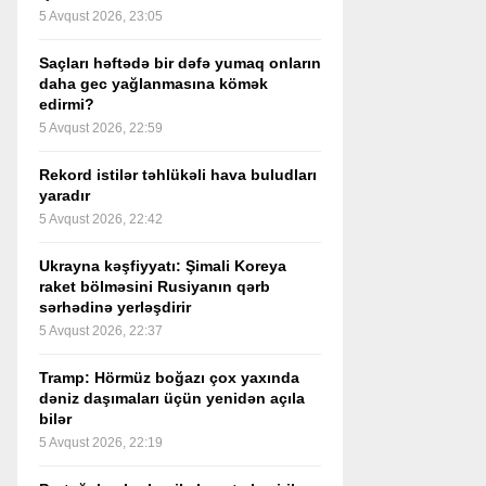
5 Avqust 2026, 23:05
Saçları həftədə bir dəfə yumaq onların
daha gec yağlanmasına kömək
edirmi?
5 Avqust 2026, 22:59
Rekord istilər təhlükəli hava buludları
yaradır
5 Avqust 2026, 22:42
Ukrayna kəşfiyyatı: Şimali Koreya
raket bölməsini Rusiyanın qərb
sərhədinə yerləşdirir
5 Avqust 2026, 22:37
Tramp: Hörmüz boğazı çox yaxında
dəniz daşımaları üçün yenidən açıla
bilər
5 Avqust 2026, 22:19