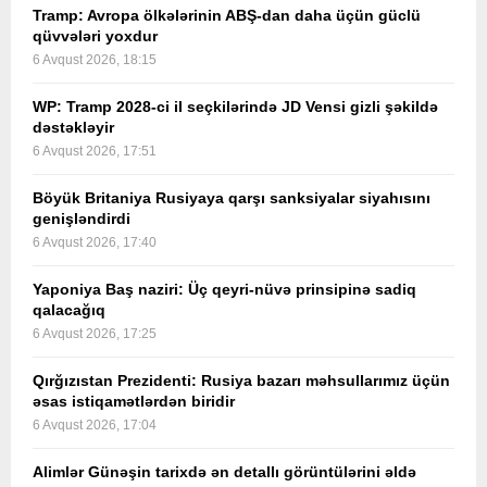
Tramp: Avropa ölkələrinin ABŞ-dan daha üçün güclü
qüvvələri yoxdur
6 Avqust 2026, 18:15
WP: Tramp 2028-ci il seçkilərində JD Vensi gizli şəkildə
dəstəkləyir
6 Avqust 2026, 17:51
Böyük Britaniya Rusiyaya qarşı sanksiyalar siyahısını
genişləndirdi
6 Avqust 2026, 17:40
Yaponiya Baş naziri: Üç qeyri-nüvə prinsipinə sadiq
qalacağıq
6 Avqust 2026, 17:25
Qırğızıstan Prezidenti: Rusiya bazarı məhsullarımız üçün
əsas istiqamətlərdən biridir
6 Avqust 2026, 17:04
Alimlər Günəşin tarixdə ən detallı görüntülərini əldə