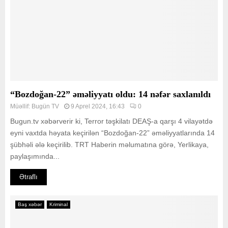
“Bozdoğan-22” əməliyyatı oldu: 14 nəfər saxlanıldı
Müəllif:
Bugün TV
9 Aprel 2024, 16:43
0
Bugun.tv xəbərverir ki, Terror təşkilatı DEAŞ-a qarşı 4 vilayətdə
eyni vaxtda həyata keçirilən “Bozdoğan-22” əməliyyatlarında 14
şübhəli ələ keçirilib. TRT Haberin məlumatına görə, Yerlikaya,
paylaşımında...
Ətraflı
Baş xəbər
Kriminal