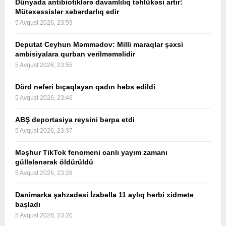
Dünyada antibiotiklərə davamlılıq təhlükəsi artır:
Mütəxəssislər xəbərdarlıq edir
5 Avqust 2026, 23:59
Deputat Ceyhun Məmmədov: Milli maraqlar şəxsi
ambisiyalara qurban verilməməlidir
5 Avqust 2026, 23:55
Dörd nəfəri bıçaqlayan qadın həbs edildi
5 Avqust 2026, 23:46
ABŞ deportasiya reysini bərpa etdi
5 Avqust 2026, 23:37
Məşhur TikTok fenomeni canlı yayım zamanı
güllələnərək öldürüldü
5 Avqust 2026, 23:28
Danimarka şahzadəsi İzabella 11 aylıq hərbi xidmətə
başladı
5 Avqust 2026, 23:20