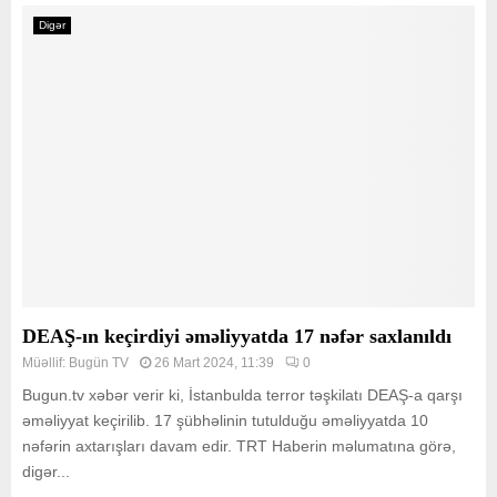
Digər
DEAŞ-ın keçirdiyi əməliyyatda 17 nəfər saxlanıldı
Müəllif:
Bugün TV
26 Mart 2024, 11:39
0
Bugun.tv xəbər verir ki, İstanbulda terror təşkilatı DEAŞ-a qarşı
əməliyyat keçirilib. 17 şübhəlinin tutulduğu əməliyyatda 10
nəfərin axtarışları davam edir. TRT Haberin məlumatına görə,
digər...