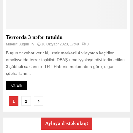
Terrorda 3 nəfər tutuldu
Müəllif:
Bugün TV
10 Oktyabr 2023, 17:49
0
Bugun.tv xəbər verir ki, İzmir mərkəzli 4 vilayətdə keçirilən
əməliyyatda terror təşkilatı DEAŞ-ı maliyyələşdirdiyi iddia edilən
3 şübhəli saxlanılıb. TRT Haberin məlumatına görə, digər
şübhəlilərin...
Ətraflı
Posts
1
2
pagination
Aylaya dəstək olaq!