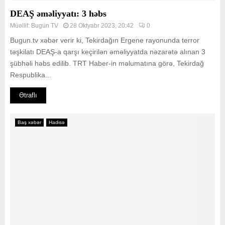
DEAŞ əməliyyatı: 3 həbs
Müəllif:
Bugün TV
28 Oktyabr 2023, 20:42
0
Bugun.tv xəbər verir ki, Tekirdağın Ergene rayonunda terror
təşkilatı DEAŞ-a qarşı keçirilən əməliyyatda nəzarətə alınan 3
şübhəli həbs edilib. TRT Haber-in məlumatına görə, Tekirdağ
Respublika...
Ətraflı
Baş xəbər
Hadisə