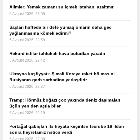
Alimlər: Yemək zamanı su içmək iştahanı azaltmır
5 Avqust 2026, 23:05
Saçları həftədə bir dəfə yumaq onların daha gec
yağlanmasına kömək edirmi?
5 Avqust 2026, 22:59
Rekord istilər təhlükəli hava buludları yaradır
5 Avqust 2026, 22:42
Ukrayna kəşfiyyatı: Şimali Koreya raket bölməsini
Rusiyanın qərb sərhədinə yerləşdirir
5 Avqust 2026, 22:37
Tramp: Hörmüz boğazı çox yaxında dəniz daşımaları
üçün yenidən açıla bilər
5 Avqust 2026, 22:19
Portağal qabıqları ilə həyata keçirilən təcrübə 16 ildən
sonra heyrətamiz nəticə verdi
5 Avqust 2026, 22:08