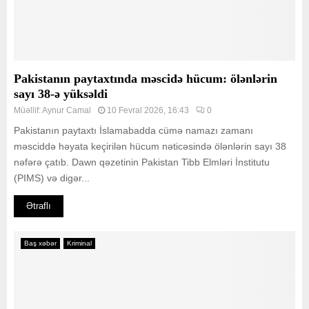
Pakistanın paytaxtında məscidə hücum: ölənlərin
sayı 38-ə yüksəldi
Müəllif:
Aynur Camal
10 Fevral 2026, 16:43
0
Pakistanın paytaxtı İslamabadda cümə namazı zamanı
məsciddə həyata keçirilən hücum nəticəsində ölənlərin sayı 38
nəfərə çatıb. Dawn qəzetinin Pakistan Tibb Elmləri İnstitutu
(PIMS) və digər...
Ətraflı
Baş xəbər
Kriminal