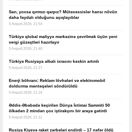
Sarı, yoxsa qırmızı qarpız? Mütəxəssislər hansı növün
daha faydalı olduğunu açıqlayıblar
5 Avqust 2026, 21:54
Türkiyə qlobal maliyyə mərkəzinə çevrilmək üçün yeni
vergi güzəştləri hazırlayır
5 Avqust 2026, 21:40
Türkiyə Rusiyaya albalı ixracını kəskin artırdı
5 Avqust 2026, 21:27
Enerji böhranı: Reklam lövhələri və elektromobil
doldurma məntəqələri söndürüldü
5 Avqust 2026, 21:18
Əddis-Əbəbədə keçirilən Dünya İctimai Sammiti 50
ölkədən 2 mindən çox iştirakçını bir araya gətirdi
5 Avqust 2026, 21:11
Rusiya Kiyevə raket zərbələri endirdi – 17 nəfər öldü