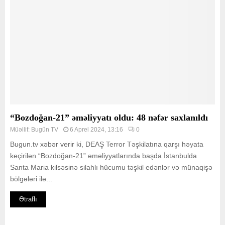
“Bozdoğan-21” əməliyyatı oldu: 48 nəfər saxlanıldı
Müəllif:
Bugün TV
6 Aprel 2024, 13:16
0
Bugun.tv xəbər verir ki, DEAŞ Terror Təşkilatına qarşı həyata
keçirilən “Bozdoğan-21” əməliyyatlarında başda İstanbulda
Santa Maria kilsəsinə silahlı hücumu təşkil edənlər və münaqişə
bölgələri ilə...
Ətraflı