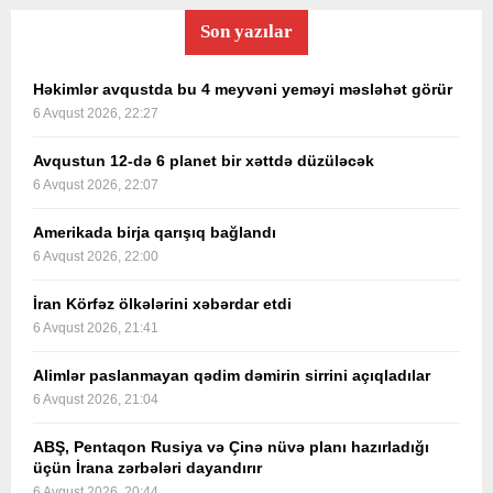
Son yazılar
Həkimlər avqustda bu 4 meyvəni yeməyi məsləhət görür
6 Avqust 2026, 22:27
Avqustun 12-də 6 planet bir xəttdə düzüləcək
6 Avqust 2026, 22:07
Amerikada birja qarışıq bağlandı
6 Avqust 2026, 22:00
İran Körfəz ölkələrini xəbərdar etdi
6 Avqust 2026, 21:41
Alimlər paslanmayan qədim dəmirin sirrini açıqladılar
6 Avqust 2026, 21:04
ABŞ, Pentaqon Rusiya və Çinə nüvə planı hazırladığı
üçün İrana zərbələri dayandırır
6 Avqust 2026, 20:44