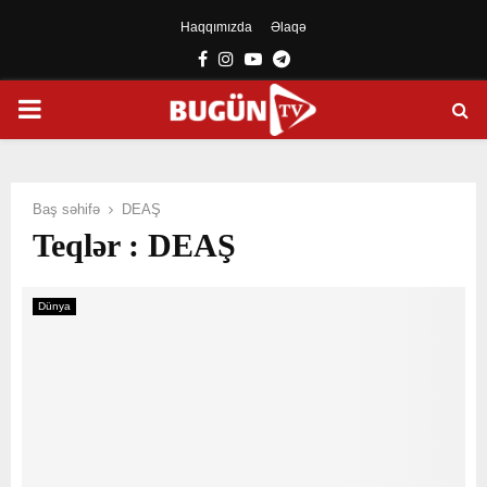
Haqqımızda
Əlaqə
Facebook
Instagram
Youtube
Telegram
PRIMARY
MENU
Baş səhifə
DEAŞ
Teqlər : DEAŞ
Dünya