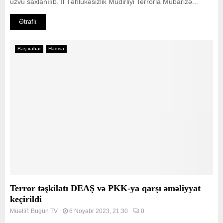
üzvü saxlanılıb. İl Təhlükəsizlik Müdirliyi Terrorla Mübarizə...
Ətraflı
Baş xəbər
Hadisə
Terror təşkilatı DEAŞ və PKK-ya qarşı əməliyyat
keçirildi
Müəllif:
Bugün TV
6 Noyabr 2023, 21:30
0