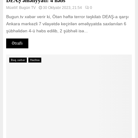
DEAŞ əməliyyatı: 4 həbs
Müəllif:
Bugün TV
30 Oktyabr 2023, 21:54
0
Bugun.tv xəbər verir ki, Ötən həftə terror təşkilatı DEAŞ-a qarşı
Ankara mərkəzli 7 vilayətdə keçirilən əməliyyatda saxlanılan 6
şübhəlidən 4-ü həbs edilib, 2 şübhəli isə...
Ətraflı
Baş xəbər
Hadisə