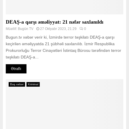
DEAŞ-a qarşı əməliyyat: 21 nəfər saxlanıldı
Müəllif:
Bugün TV
27 Oktyabr 2023, 21:29
0
Bugun.tv xəbər verir ki, İzmirdə terror təşkilatı DEAŞ-a qarşı
keçirilən əməliyyatda 21 şübhəli saxlanılıb. İzmir Respublika
Prokurorluğu Terror Cinayətləri İstintaq Bürosu tərəfindən terror
təşkilatı DEAŞ-a...
Ətraflı
Baş xəbər
Kriminal