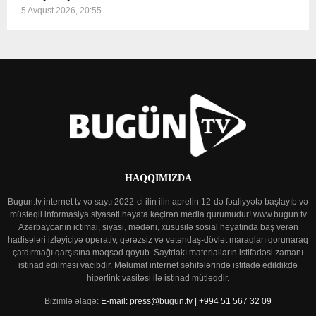
5 Avqust 2026, 20:55
HAQQIMIZDA
Bugun.tv internet tv və saytı 2022-ci ilin ilin aprelin 12-də fəaliyyətə başlayıb və
müstəqil informasiya siyasəti həyata keçirən media qurumudur! www.bugun.tv
Azərbaycanın ictimai, siyasi, mədəni, xüsusilə sosial həyatında baş verən
hadisələri izləyiciyə operativ, qərəzsiz və vətəndaş-dövlət maraqları qorunaraq
çatdırmağı qarşısına məqsəd qoyub. Saytdakı materialların istifadəsi zamanı
istinad edilməsi vacibdir. Məlumat internet səhifələrində istifadə edildikdə
hiperlink vasitəsi ilə istinad mütləqdir.
Bizimlə əlaqə:
E-mail: press@bugun.tv | +994 51 567 32 09