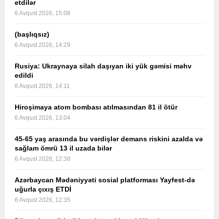
etdilər
6 Avqust 2026, 15:08
(başlıqsız)
6 Avqust 2026, 14:29
Rusiya: Ukraynaya silah daşıyan iki yük gəmisi məhv
edildi
6 Avqust 2026, 14:11
Hiroşimaya atom bombası atılmasından 81 il ötür
6 Avqust 2026, 13:04
45-65 yaş arasında bu vərdişlər demans riskini azalda və
sağlam ömrü 13 il uzada bilər
6 Avqust 2026, 12:38
Azərbaycan Mədəniyyəti sosial platforması Yayfest-də
uğurla çıxış ETDİ
6 Avqust 2026, 12:35