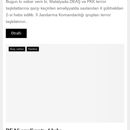
Bugun.tv xəbər verir ki, Malatyada DEAŞ və PKK terror
təşkilatlarına qarşı keçirilən əməliyyatda saxlanılan 4 şübhəlidən
2-si həbs edilib. İl Jandarma Komandanlığı qrupları terror
təşkilatının...
Ətraflı
Baş xəbər
Hadisə