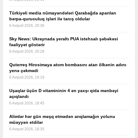
Türkiyəli media nümayəndələri Qarabağda aparılan
bərpa-quruculuq işləri ilə tanış oldular
6 Avqust 2026, 20:36
Sky News: Ukraynada yeraltı PUA istehsalı şəbəkəsi
fəaliyyət göstərir
6 Avqust 2026, 20:28
Quterreş Hirosimaya atom bombasını atan ölkənin adını
yenə çəkmədi
6 Avqust 2026, 19:19
Uşaqlar üçün D vitamininin 4 ən yaxşı qida mənbəyi
açıqlandı
6 Avqust 2026, 18:45
Alimlər hər gün məşq etmədən arıqlamağın yolunu
müəyyən etdilər
6 Avqust 2026, 18:35