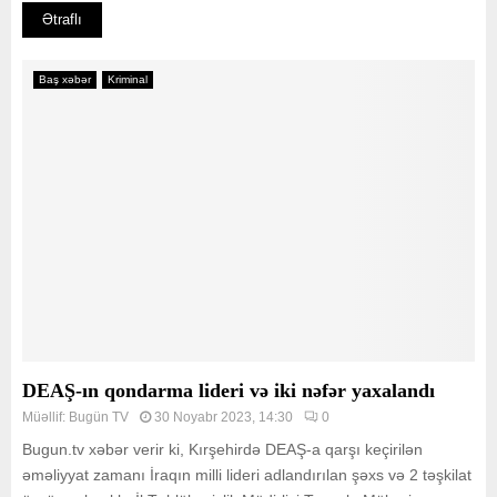
Ətraflı
Baş xəbər
Kriminal
DEAŞ-ın qondarma lideri və iki nəfər yaxalandı
Müəllif:
Bugün TV
30 Noyabr 2023, 14:30
0
Bugun.tv xəbər verir ki, Kırşehirdə DEAŞ-a qarşı keçirilən
əməliyyat zamanı İraqın milli lideri adlandırılan şəxs və 2 təşkilat