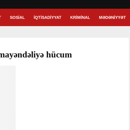
T
SOSIAL
İQTISADIYYAT
KRIMINAL
MƏDƏNIYYƏT
ümayəndəliyə hücum