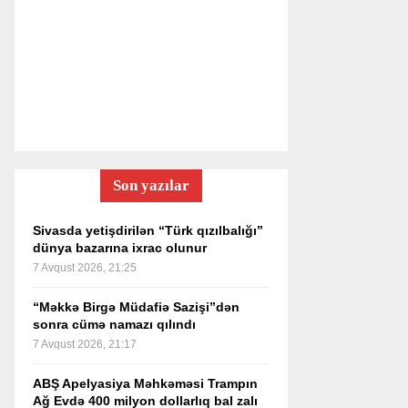
Son yazılar
Sivasda yetişdirilən “Türk qızılbalığı”
dünya bazarına ixrac olunur
7 Avqust 2026, 21:25
“Məkkə Birgə Müdafiə Sazişi”dən
sonra cümə namazı qılındı
7 Avqust 2026, 21:17
ABŞ Apelyasiya Məhkəməsi Trampın
Ağ Evdə 400 milyon dollarlıq bal zalı