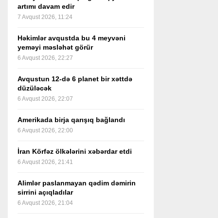
artımı davam edir
7 Avqust 2026, 11:24
Həkimlər avqustda bu 4 meyvəni
yeməyi məsləhət görür
6 Avqust 2026, 22:27
Avqustun 12-də 6 planet bir xəttdə
düzüləcək
6 Avqust 2026, 22:07
Amerikada birja qarışıq bağlandı
6 Avqust 2026, 22:00
İran Körfəz ölkələrini xəbərdar etdi
6 Avqust 2026, 21:41
Alimlər paslanmayan qədim dəmirin
sirrini açıqladılar
6 Avqust 2026, 21:04