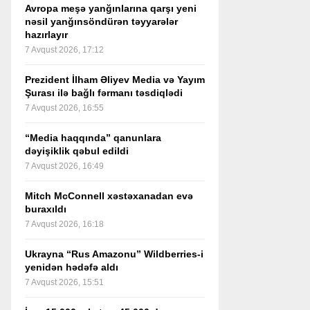
Avropa meşə yanğınlarına qarşı yeni
nəsil yanğınsöndürən təyyarələr
hazırlayır
7 Avqust 2026, 17:12
Prezident İlham Əliyev Media və Yayım
Şurası ilə bağlı fərmanı təsdiqlədi
7 Avqust 2026, 16:55
“Media haqqında” qanunlara
dəyişiklik qəbul edildi
7 Avqust 2026, 16:49
Mitch McConnell xəstəxanadan evə
buraxıldı
7 Avqust 2026, 16:18
Ukrayna “Rus Amazonu” Wildberries-i
yenidən hədəfə aldı
7 Avqust 2026, 15:51