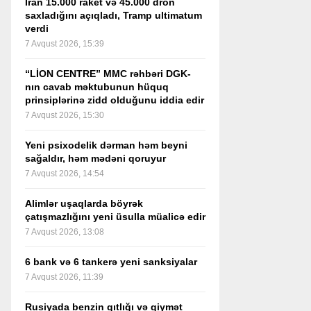
İran 15.000 raket və 45.000 dron
saxladığını açıqladı, Tramp ultimatum
verdi
7 Avqust 2026, 15:39
“LİON CENTRE” MMC rəhbəri DGK-
nın cavab məktubunun hüquq
prinsiplərinə zidd olduğunu iddia edir
7 Avqust 2026, 15:30
Yeni psixodelik dərman həm beyni
sağaldır, həm mədəni qoruyur
7 Avqust 2026, 14:54
Alimlər uşaqlarda böyrək
çatışmazlığını yeni üsulla müalicə edir
7 Avqust 2026, 13:08
6 bank və 6 tankerə yeni sanksiyalar
7 Avqust 2026, 11:39
Rusiyada benzin qıtlığı və qiymət