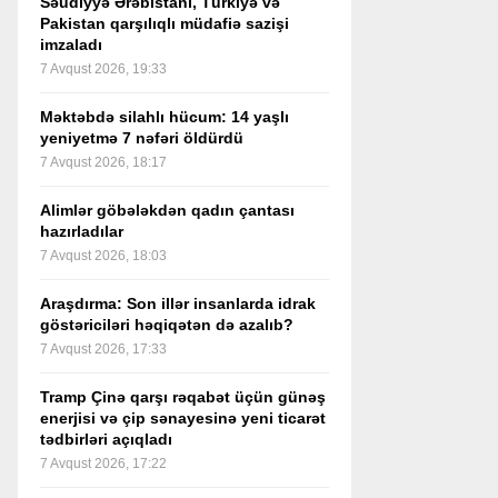
Səudiyyə Ərəbistanı, Türkiyə və
Pakistan qarşılıqlı müdafiə sazişi
imzaladı
7 Avqust 2026, 19:33
Məktəbdə silahlı hücum: 14 yaşlı
yeniyetmə 7 nəfəri öldürdü
7 Avqust 2026, 18:17
Alimlər göbələkdən qadın çantası
hazırladılar
7 Avqust 2026, 18:03
Araşdırma: Son illər insanlarda idrak
göstəriciləri həqiqətən də azalıb?
7 Avqust 2026, 17:33
Tramp Çinə qarşı rəqabət üçün günəş
enerjisi və çip sənayesinə yeni ticarət
tədbirləri açıqladı
7 Avqust 2026, 17:22