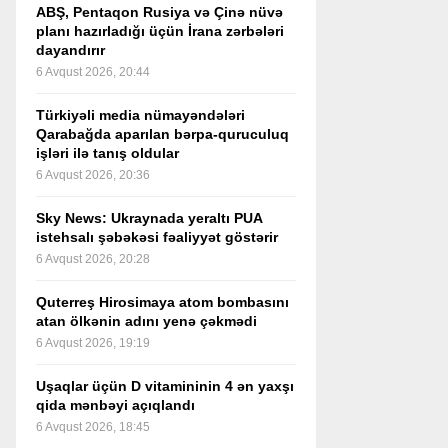
ABŞ, Pentaqon Rusiya və Çinə nüvə
planı hazırladığı üçün İrana zərbələri
dayandırır
6 Avqust 2026, 20:44
Türkiyəli media nümayəndələri
Qarabağda aparılan bərpa-quruculuq
işləri ilə tanış oldular
6 Avqust 2026, 20:36
Sky News: Ukraynada yeraltı PUA
istehsalı şəbəkəsi fəaliyyət göstərir
6 Avqust 2026, 20:28
Quterreş Hirosimaya atom bombasını
atan ölkənin adını yenə çəkmədi
6 Avqust 2026, 19:19
Uşaqlar üçün D vitamininin 4 ən yaxşı
qida mənbəyi açıqlandı
6 Avqust 2026, 18:45