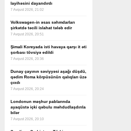
layihəsini dayandırdı
7 Avqust 2026, 21:02
Volkswagen-in əsas səhmdarları
şirkətdə təcili islahat tələb edir
7 Avqust 2026, 20:51
Şimali Koreyada isti havaya qarşı it əti
şorbası tövsiyə edildi
7 Avqust 2026, 20:36
Dunay çayının səviyyəsi aşağı düşdü,
qədim Roma körpüsünün qalıqları üzə
çıxdı
7 Avqust 2026, 20:24
Londonun məşhur pablarında
ayaqüstə içki qəbulu məhdudlaşdırıla
bilər
7 Avqust 2026, 20:10