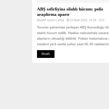
ABŞ səfirliyinə silahlı hücum: polis
araşdırma aparır
Müəllif:
Aynur Camal
10 Mart 2026, 19:38
0
Toronto şəhərində yerləşən ABŞ Konsulluğu bi
silahlı hücum edilib. Hadisə nəticəsində xəsarə
alanların olmadığı bildirilir. Polisin məlumatına
insident yerli vaxtla səhər saat 05:30 radələrind
Ətraflı