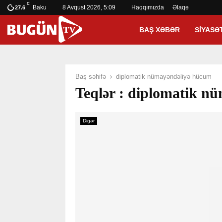
C
Baku
8 Avqust 2026, 5:09
Haqqımızda
Əlaqə
27.6
BAŞ XƏBƏR
SIYASƏ
Baş səhifə
diplomatik nümayəndəliyə hücum
Teqlər : diplomatik n
Digər