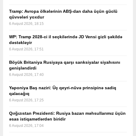
Tramp: Avropa ölkələrinin ABŞ-dan daha üçün güclü
qüvvələri yoxdur
6 Avqust 2026, 18:15
WP: Tramp 2028-ci il seçkilərində JD Vensi gizli şəkildə
dəstəkləyir
6 Avqust 2026, 17:51
Böyük Britaniya Rusiyaya qarşı sanksiyalar siyahısını
genişləndirdi
6 Avqust 2026, 17:40
Yaponiya Baş naziri: Üç qeyri-nüvə prinsipinə sadiq
qalacağıq
6 Avqust 2026, 17:25
Qırğızıstan Prezidenti: Rusiya bazarı məhsullarımız üçün
əsas istiqamətlərdən biridir
6 Avqust 2026, 17:04