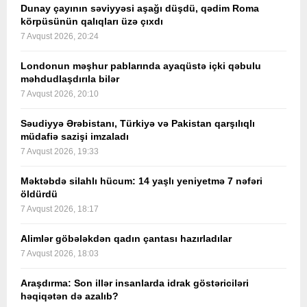
Dunay çayının səviyyəsi aşağı düşdü, qədim Roma
körpüsünün qalıqları üzə çıxdı
7 Avqust 2026, 20:24
Londonun məşhur pablarında ayaqüstə içki qəbulu
məhdudlaşdırıla bilər
7 Avqust 2026, 20:10
Səudiyyə Ərəbistanı, Türkiyə və Pakistan qarşılıqlı
müdafiə sazişi imzaladı
7 Avqust 2026, 19:33
Məktəbdə silahlı hücum: 14 yaşlı yeniyetmə 7 nəfəri
öldürdü
7 Avqust 2026, 18:17
Alimlər göbələkdən qadın çantası hazırladılar
7 Avqust 2026, 18:03
Araşdırma: Son illər insanlarda idrak göstəriciləri
həqiqətən də azalıb?