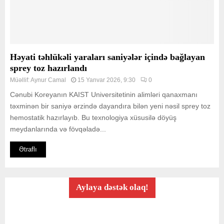
Həyati təhlükəli yaraları saniyələr içində bağlayan
sprey toz hazırlandı
Müəllif:
Aynur Camal
15 Yanvar 2026, 9:30
0
Cənubi Koreyanın KAIST Universitetinin alimləri qanaxmanı
təxminən bir saniyə ərzində dayandıra bilən yeni nəsil sprey toz
hemostatik hazırlayıb. Bu texnologiya xüsusilə döyüş
meydanlarında və fövqəladə...
Ətraflı
Aylaya dəstək olaq!