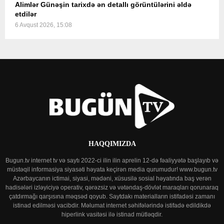
Alimlər Günəşin tarixdə ən detallı görüntülərini əldə
etdilər
6 Avqust 2026, 15:08
HAQQIMIZDA
Bugun.tv internet tv və saytı 2022-ci ilin ilin aprelin 12-də fəaliyyətə başlayıb və
müstəqil informasiya siyasəti həyata keçirən media qurumudur! www.bugun.tv
Azərbaycanın ictimai, siyasi, mədəni, xüsusilə sosial həyatında baş verən
hadisələri izləyiciyə operativ, qərəzsiz və vətəndaş-dövlət maraqları qorunaraq
çatdırmağı qarşısına məqsəd qoyub. Saytdakı materialların istifadəsi zamanı
istinad edilməsi vacibdir. Məlumat internet səhifələrində istifadə edildikdə
hiperlink vasitəsi ilə istinad mütləqdir.