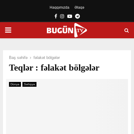
Haqqımızda
Əlaqə
Facebook
Instagram
Youtube
Telegram
PRIMARY
MENU
Baş səhifə
fəlakət bölgələr
Teqlər : fəlakət bölgələr
Dünya
Səhiyyə