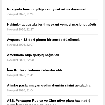
Rusiyada benzin qıtlığı və qiymət artımı davam edir
7 Avqust 2026, 11:24
Həkimlər avqustda bu 4 meyvəni yeməyi məsləhət görür
6 Avqust 2026, 22:27
Avqustun 12-də 6 planet bir xəttdə düzüləcək
6 Avqust 2026, 22:07
Amerikada birja qarışıq bağlandı
6 Avqust 2026, 22:00
İran Körfəz ölkələrini xəbərdar etdi
6 Avqust 2026, 21:41
Alimlər paslanmayan qədim dəmirin sirrini açıqladılar
6 Avqust 2026, 21:04
ABŞ, Pentaqon Rusiya və Çinə nüvə planı hazırladığı