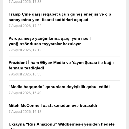
7 Avqust 2026, 17:33
Tramp Çinə qarşı rəqabət üçün günəş enerjisi və çip
sənayesinə yeni ticarət tədbirləri açıqladı
7 Avqust 2026, 17:22
Avropa meşə yanğınlarına qarşı yeni nəsil
yanğınsöndürən təyyarələr hazırlayır
7 Avqust 2026, 17:12
Prezident İlham Əliyev Media və Yayım Şurası ilə bağlı
fərmanı təsdiqlədi
7 Avqust 2026, 16:55
“Media haqqında” qanunlara dəyişiklik qəbul edildi
7 Avqust 2026, 16:49
Mitch McConnell xəstəxanadan evə buraxıldı
7 Avqust 2026, 16:18
Ukrayna “Rus Amazonu” Wildberries-i yenidən hədəfə