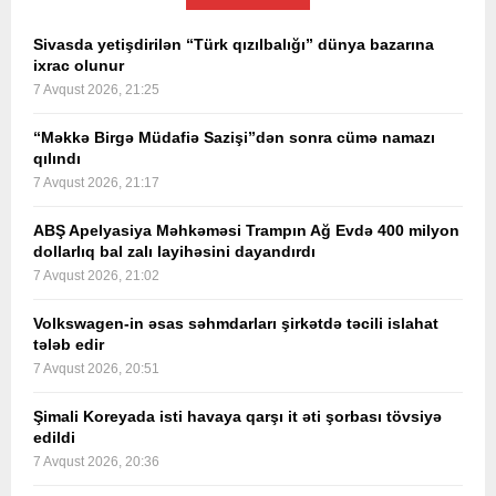
Sivasda yetişdirilən “Türk qızılbalığı” dünya bazarına
ixrac olunur
7 Avqust 2026, 21:25
“Məkkə Birgə Müdafiə Sazişi”dən sonra cümə namazı
qılındı
7 Avqust 2026, 21:17
ABŞ Apelyasiya Məhkəməsi Trampın Ağ Evdə 400 milyon
dollarlıq bal zalı layihəsini dayandırdı
7 Avqust 2026, 21:02
Volkswagen-in əsas səhmdarları şirkətdə təcili islahat
tələb edir
7 Avqust 2026, 20:51
Şimali Koreyada isti havaya qarşı it əti şorbası tövsiyə
edildi
7 Avqust 2026, 20:36