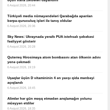
üçün İrana zərbələri dayandırır
6 Avqust 2026, 20:44
Türkiyəli media nümayəndələri Qarabağda aparılan
bərpa-quruculuq işləri ilə tanış oldular
6 Avqust 2026, 20:36
Sky News: Ukraynada yeraltı PUA istehsalı şəbəkəsi
fəaliyyət göstərir
6 Avqust 2026, 20:28
Quterreş Hirosimaya atom bombasını atan ölkənin adını
yenə çəkmədi
6 Avqust 2026, 19:19
Uşaqlar üçün D vitamininin 4 ən yaxşı qida mənbəyi
açıqlandı
6 Avqust 2026, 18:45
Alimlər hər gün məşq etmədən arıqlamağın yolunu
müəyyən etdilər
6 Avqust 2026, 18:35