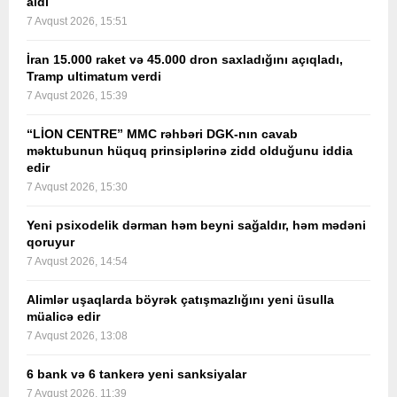
aldı
7 Avqust 2026, 15:51
İran 15.000 raket və 45.000 dron saxladığını açıqladı,
Tramp ultimatum verdi
7 Avqust 2026, 15:39
“LİON CENTRE” MMC rəhbəri DGK-nın cavab
məktubunun hüquq prinsiplərinə zidd olduğunu iddia
edir
7 Avqust 2026, 15:30
Yeni psixodelik dərman həm beyni sağaldır, həm mədəni
qoruyur
7 Avqust 2026, 14:54
Alimlər uşaqlarda böyrək çatışmazlığını yeni üsulla
müalicə edir
7 Avqust 2026, 13:08
6 bank və 6 tankerə yeni sanksiyalar
7 Avqust 2026, 11:39