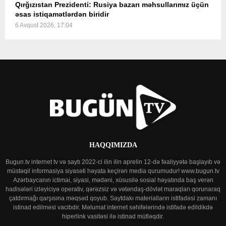
Qırğızıstan Prezidenti: Rusiya bazarı məhsullarımız üçün
əsas istiqamətlərdən biridir
6 Avqust 2026, 17:04
HAQQIMIZDA
Bugun.tv internet tv və saytı 2022-ci ilin ilin aprelin 12-də fəaliyyətə başlayıb və
müstəqil informasiya siyasəti həyata keçirən media qurumudur! www.bugun.tv
Azərbaycanın ictimai, siyasi, mədəni, xüsusilə sosial həyatında baş verən
hadisələri izləyiciyə operativ, qərəzsiz və vətəndaş-dövlət maraqları qorunaraq
çatdırmağı qarşısına məqsəd qoyub. Saytdakı materialların istifadəsi zamanı
istinad edilməsi vacibdir. Məlumat internet səhifələrində istifadə edildikdə
hiperlink vasitəsi ilə istinad mütləqdir.