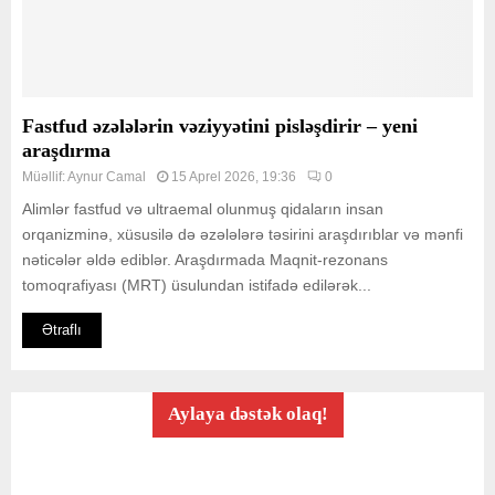
Fastfud əzələlərin vəziyyətini pisləşdirir – yeni
araşdırma
Müəllif:
Aynur Camal
15 Aprel 2026, 19:36
0
Alimlər fastfud və ultraemal olunmuş qidaların insan
orqanizminə, xüsusilə də əzələlərə təsirini araşdırıblar və mənfi
nəticələr əldə ediblər. Araşdırmada Maqnit-rezonans
tomoqrafiyası (MRT) üsulundan istifadə edilərək...
Ətraflı
Aylaya dəstək olaq!