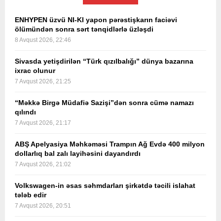
ENHYPEN üzvü NI-KI yapon pərəstişkarın faciəvi
ölümündən sonra sərt tənqidlərlə üzləşdi
8 Avqust 2026, 22:46
Sivasda yetişdirilən “Türk qızılbalığı” dünya bazarına
ixrac olunur
7 Avqust 2026, 21:25
“Məkkə Birgə Müdafiə Sazişi”dən sonra cümə namazı
qılındı
7 Avqust 2026, 21:17
ABŞ Apelyasiya Məhkəməsi Trampın Ağ Evdə 400 milyon
dollarlıq bal zalı layihəsini dayandırdı
7 Avqust 2026, 21:02
Volkswagen-in əsas səhmdarları şirkətdə təcili islahat
tələb edir
7 Avqust 2026, 20:51