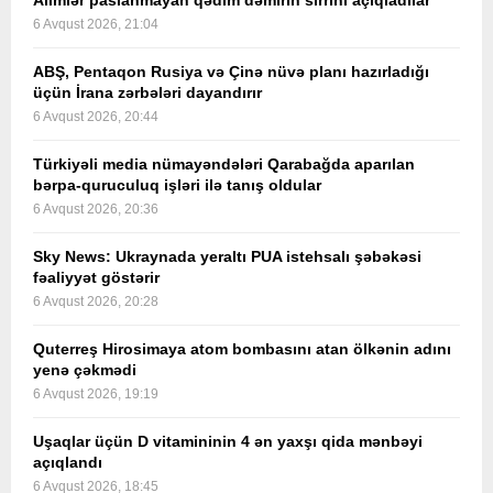
Alimlər paslanmayan qədim dəmirin sirrini açıqladılar
6 Avqust 2026, 21:04
ABŞ, Pentaqon Rusiya və Çinə nüvə planı hazırladığı
üçün İrana zərbələri dayandırır
6 Avqust 2026, 20:44
Türkiyəli media nümayəndələri Qarabağda aparılan
bərpa-quruculuq işləri ilə tanış oldular
6 Avqust 2026, 20:36
Sky News: Ukraynada yeraltı PUA istehsalı şəbəkəsi
fəaliyyət göstərir
6 Avqust 2026, 20:28
Quterreş Hirosimaya atom bombasını atan ölkənin adını
yenə çəkmədi
6 Avqust 2026, 19:19
Uşaqlar üçün D vitamininin 4 ən yaxşı qida mənbəyi
açıqlandı
6 Avqust 2026, 18:45