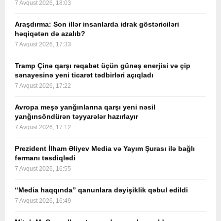
7 Avqust 2026, 18:03
Araşdırma: Son illər insanlarda idrak göstəriciləri
həqiqətən də azalıb?
7 Avqust 2026, 17:33
Tramp Çinə qarşı rəqabət üçün günəş enerjisi və çip
sənayesinə yeni ticarət tədbirləri açıqladı
7 Avqust 2026, 17:22
Avropa meşə yanğınlarına qarşı yeni nəsil
yanğınsöndürən təyyarələr hazırlayır
7 Avqust 2026, 17:12
Prezident İlham Əliyev Media və Yayım Şurası ilə bağlı
fərmanı təsdiqlədi
7 Avqust 2026, 16:55
“Media haqqında” qanunlara dəyişiklik qəbul edildi
7 Avqust 2026, 16:49