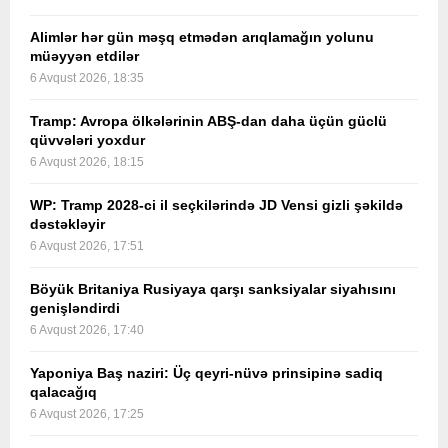
Alimlər hər gün məşq etmədən arıqlamağın yolunu
müəyyən etdilər
6 Avqust 2026, 18:35
Tramp: Avropa ölkələrinin ABŞ-dan daha üçün güclü
qüvvələri yoxdur
6 Avqust 2026, 18:15
WP: Tramp 2028-ci il seçkilərində JD Vensi gizli şəkildə
dəstəkləyir
6 Avqust 2026, 17:51
Böyük Britaniya Rusiyaya qarşı sanksiyalar siyahısını
genişləndirdi
6 Avqust 2026, 17:40
Yaponiya Baş naziri: Üç qeyri-nüvə prinsipinə sadiq
qalacağıq
6 Avqust 2026, 17:25