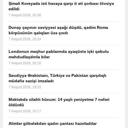
Şimali Koreyada isti havaya qarşı it əti şorbası tövsiyə
edildi
7 Avqust 2026, 20:36
Dunay çayının səviyyəsi aşağı düşdü, qədim Roma
körpüsünün qalıqları üzə çıxdı
7 Avqust 2026, 20:24
Londonun məşhur pablarında ayaqüstə içki qəbulu
məhdudlaşdırıla bilər
7 Avqust 2026, 20:10
Səudiyyə Ərəbistanı, Türkiyə və Pakistan qarşılıqlı
müdafiə sazişi imzaladı
7 Avqust 2026, 19:33
Məktəbdə silahlı hücum: 14 yaşlı yeniyetmə 7 nəfəri
öldürdü
7 Avqust 2026, 18:17
Alimlər göbələkdən qadın çantası hazırladılar