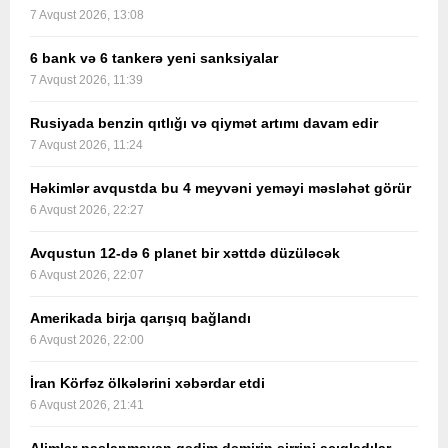
7 Avqust 2026, 13:08
6 bank və 6 tankerə yeni sanksiyalar
7 Avqust 2026, 11:39
Rusiyada benzin qıtlığı və qiymət artımı davam edir
7 Avqust 2026, 11:24
Həkimlər avqustda bu 4 meyvəni yeməyi məsləhət görür
6 Avqust 2026, 22:27
Avqustun 12-də 6 planet bir xəttdə düzüləcək
6 Avqust 2026, 22:07
Amerikada birja qarışıq bağlandı
6 Avqust 2026, 22:00
İran Körfəz ölkələrini xəbərdar etdi
6 Avqust 2026, 21:41