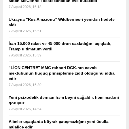
Mitch McConnell xəstəxanadan evə buraxıldı
7 Avqust 2026, 16:18
Ukrayna “Rus Amazonu” Wildberries-i yenidən hədəfə
aldı
7 Avqust 2026, 15:51
İran 15.000 raket və 45.000 dron saxladığını açıqladı,
Tramp ultimatum verdi
7 Avqust 2026, 15:39
“LİON CENTRE” MMC rəhbəri DGK-nın cavab
məktubunun hüquq prinsiplərinə zidd olduğunu iddia
edir
7 Avqust 2026, 15:30
Yeni psixodelik dərman həm beyni sağaldır, həm mədəni
qoruyur
7 Avqust 2026, 14:54
Alimlər uşaqlarda böyrək çatışmazlığını yeni üsulla
müalicə edir