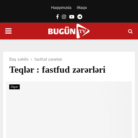
Haqqımızda
Əlaqə
Facebook
Instagram
Youtube
Telegram
PRIMARY
MENU
Baş səhifə
fastfud zərərləri
Teqlər : fastfud zərərləri
Digər