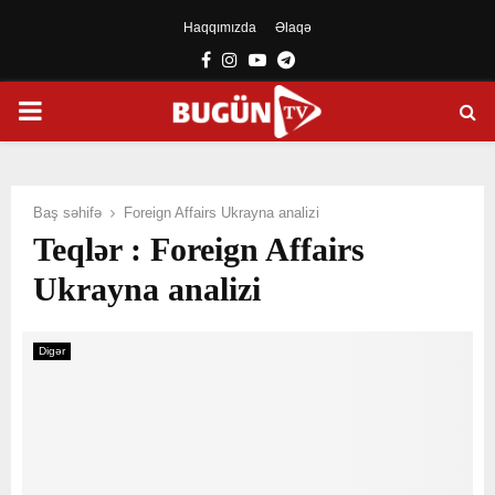
Haqqımızda
Əlaqə
Facebook
Instagram
Youtube
Telegram
PRIMARY
MENU
Baş səhifə
Foreign Affairs Ukrayna analizi
Teqlər : Foreign Affairs
Ukrayna analizi
Digər