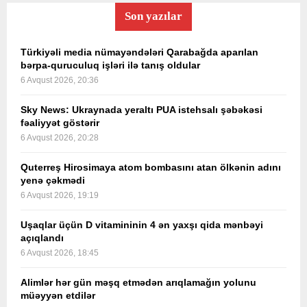
Son yazılar
Türkiyəli media nümayəndələri Qarabağda aparılan
bərpa-quruculuq işləri ilə tanış oldular
6 Avqust 2026, 20:36
Sky News: Ukraynada yeraltı PUA istehsalı şəbəkəsi
fəaliyyət göstərir
6 Avqust 2026, 20:28
Quterreş Hirosimaya atom bombasını atan ölkənin adını
yenə çəkmədi
6 Avqust 2026, 19:19
Uşaqlar üçün D vitamininin 4 ən yaxşı qida mənbəyi
açıqlandı
6 Avqust 2026, 18:45
Alimlər hər gün məşq etmədən arıqlamağın yolunu
müəyyən etdilər