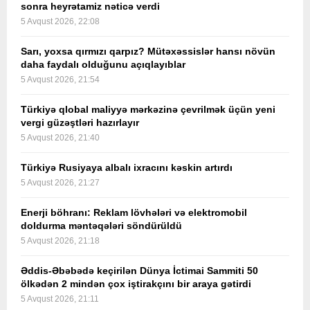
sonra heyrətamiz nəticə verdi
5 Avqust 2026, 22:08
Sarı, yoxsa qırmızı qarpız? Mütəxəssislər hansı növün
daha faydalı olduğunu açıqlayıblar
5 Avqust 2026, 21:54
Türkiyə qlobal maliyyə mərkəzinə çevrilmək üçün yeni
vergi güzəştləri hazırlayır
5 Avqust 2026, 21:40
Türkiyə Rusiyaya albalı ixracını kəskin artırdı
5 Avqust 2026, 21:27
Enerji böhranı: Reklam lövhələri və elektromobil
doldurma məntəqələri söndürüldü
5 Avqust 2026, 21:18
Əddis-Əbəbədə keçirilən Dünya İctimai Sammiti 50
ölkədən 2 mindən çox iştirakçını bir araya gətirdi
5 Avqust 2026, 21:11