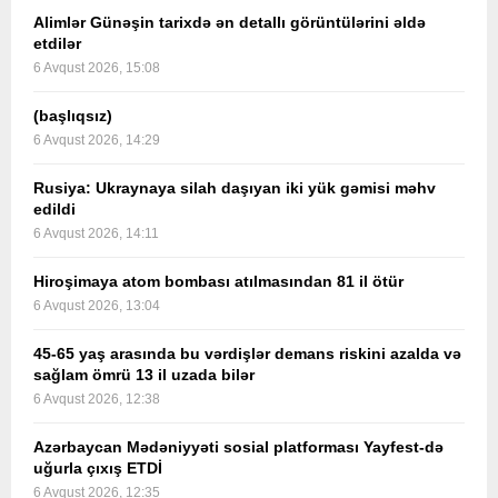
Alimlər Günəşin tarixdə ən detallı görüntülərini əldə
etdilər
6 Avqust 2026, 15:08
(başlıqsız)
6 Avqust 2026, 14:29
Rusiya: Ukraynaya silah daşıyan iki yük gəmisi məhv
edildi
6 Avqust 2026, 14:11
Hiroşimaya atom bombası atılmasından 81 il ötür
6 Avqust 2026, 13:04
45-65 yaş arasında bu vərdişlər demans riskini azalda və
sağlam ömrü 13 il uzada bilər
6 Avqust 2026, 12:38
Azərbaycan Mədəniyyəti sosial platforması Yayfest-də
uğurla çıxış ETDİ
6 Avqust 2026, 12:35