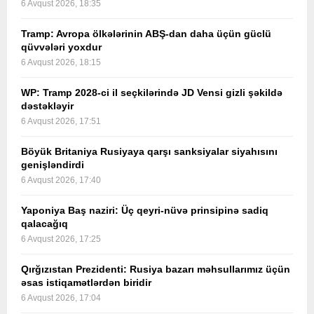
6 Avqust 2026, 18:35
Tramp: Avropa ölkələrinin ABŞ-dan daha üçün güclü
qüvvələri yoxdur
6 Avqust 2026, 18:15
WP: Tramp 2028-ci il seçkilərində JD Vensi gizli şəkildə
dəstəkləyir
6 Avqust 2026, 17:51
Böyük Britaniya Rusiyaya qarşı sanksiyalar siyahısını
genişləndirdi
6 Avqust 2026, 17:40
Yaponiya Baş naziri: Üç qeyri-nüvə prinsipinə sadiq
qalacağıq
6 Avqust 2026, 17:25
Qırğızıstan Prezidenti: Rusiya bazarı məhsullarımız üçün
əsas istiqamətlərdən biridir
6 Avqust 2026, 17:04