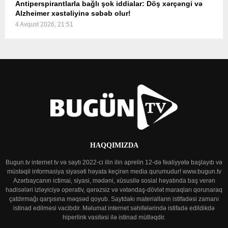
Antiperspirantlarla bağlı şok iddialar: Döş xərçəngi və
Alzheimer xəstəliyinə səbəb olur!
4 Avqust 2026, 21:51
HAQQIMIZDA
Bugun.tv internet tv və saytı 2022-ci ilin ilin aprelin 12-də fəaliyyətə başlayıb və
müstəqil informasiya siyasəti həyata keçirən media qurumudur! www.bugun.tv
Azərbaycanın ictimai, siyasi, mədəni, xüsusilə sosial həyatında baş verən
hadisələri izləyiciyə operativ, qərəzsiz və vətəndaş-dövlət maraqları qorunaraq
çatdırmağı qarşısına məqsəd qoyub. Saytdakı materialların istifadəsi zamanı
istinad edilməsi vacibdir. Məlumat internet səhifələrində istifadə edildikdə
hiperlink vasitəsi ilə istinad mütləqdir.