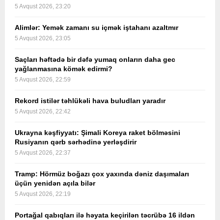
5 Avqust 2026, 23:20
Alimlər: Yemək zamanı su içmək iştahanı azaltmır
5 Avqust 2026, 23:05
Saçları həftədə bir dəfə yumaq onların daha gec
yağlanmasına kömək edirmi?
5 Avqust 2026, 22:59
Rekord istilər təhlükəli hava buludları yaradır
5 Avqust 2026, 22:42
Ukrayna kəşfiyyatı: Şimali Koreya raket bölməsini
Rusiyanın qərb sərhədinə yerləşdirir
5 Avqust 2026, 22:37
Tramp: Hörmüz boğazı çox yaxında dəniz daşımaları
üçün yenidən açıla bilər
5 Avqust 2026, 22:19
Portağal qabıqları ilə həyata keçirilən təcrübə 16 ildən