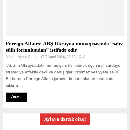
Foreign Affairs: ABŞ Ukrayna münaqişəsində “səhv
sülh formulundan” istifadə edir
Müəllif:
Aynur Camal
7 Aprel 2026, 22:13
0
“ABŞ-ın Ukraynadakı münaqişəni həll etmək üçün irəli sürdüyü
strategiya effektiv deyil və danışıqları çıxılmaz vəziyyətə salıb”.
Bu barədə Foreign Affairs jurnalında dərc olunan məqalədə
bildirilir....
Ətraflı
Aylaya dəstək olaq!