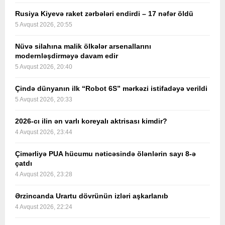
Rusiya Kiyevə raket zərbələri endirdi – 17 nəfər öldü
5 Avqust 2026, 20:55
Nüvə silahına malik ölkələr arsenallarını
modernləşdirməyə davam edir
5 Avqust 2026, 20:40
Çində dünyanın ilk “Robot 6S” mərkəzi istifadəyə verildi
5 Avqust 2026, 20:33
2026-cı ilin ən varlı koreyalı aktrisası kimdir?
4 Avqust 2026, 23:44
Çimərliyə PUA hücumu nəticəsində ölənlərin sayı 8-ə
çatdı
4 Avqust 2026, 23:28
Ərzincanda Urartu dövrünün izləri aşkarlanıb
4 Avqust 2026, 22:24