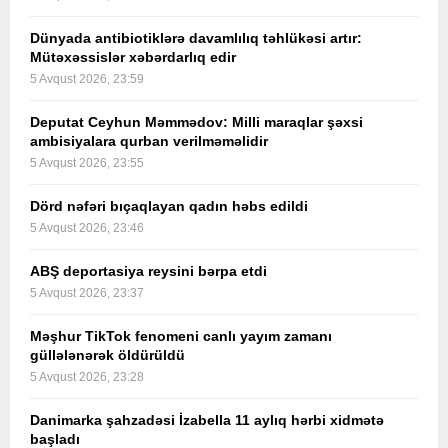
Dünyada antibiotiklərə davamlılıq təhlükəsi artır:
Mütəxəssislər xəbərdarlıq edir
5 Avqust 2026, 23:59
Deputat Ceyhun Məmmədov: Milli maraqlar şəxsi
ambisiyalara qurban verilməməlidir
5 Avqust 2026, 23:55
Dörd nəfəri bıçaqlayan qadın həbs edildi
5 Avqust 2026, 23:46
ABŞ deportasiya reysini bərpa etdi
5 Avqust 2026, 23:37
Məşhur TikTok fenomeni canlı yayım zamanı
güllələnərək öldürüldü
5 Avqust 2026, 23:28
Danimarka şahzadəsi İzabella 11 aylıq hərbi xidmətə
başladı