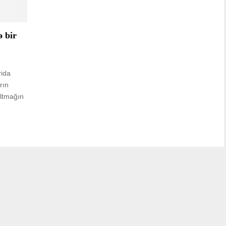
ə bir
rida
rın
altmağın