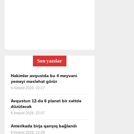
Son yazılar
Həkimlər avqustda bu 4 meyvəni
yeməyi məsləhət görür
6 Avqust 2026, 22:27
Avqustun 12-də 6 planet bir xəttdə
düzüləcək
6 Avqust 2026, 22:07
Amerikada birja qarışıq bağlandı
6 Avqust 2026, 22:00