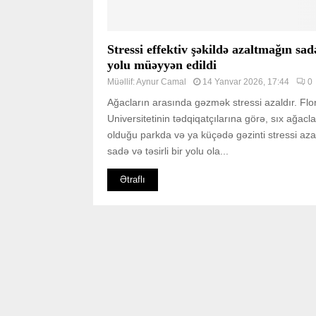
Stressi effektiv şəkildə azaltmağın sad
yolu müəyyən edildi
Müəllif:
Aynur Camal
14 Yanvar 2026, 17:44
0
Ağacların arasında gəzmək stressi azaldır. Flo
Universitetinin tədqiqatçılarına görə, sıx ağacla
olduğu parkda və ya küçədə gəzinti stressi az
sadə və təsirli bir yolu ola...
Ətraflı