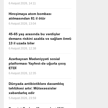
6 Avqust 2026, 14:11
Hiroşimaya atom bombası
atılmasından 81 il ötür
6 Avqust 2026, 13:04
45-65 yaş arasında bu vərdişlər
demans riskini azalda və sağlam ömrü
13 il uzada bilər
6 Avqust 2026, 12:38
Azərbaycan Mədəniyyəti sosial
platforması Yayfest-də uğurla çıxış
ETDİ
6 Avqust 2026, 12:35
Dünyada antibiotiklərə davamlılıq
təhlükəsi artır: Mütəxəssislər
xəbərdarlıq edir
5 Avqust 2026, 23:59