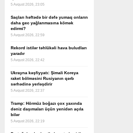
5 Avqust 2026, 23:05
Saçları həftədə bir dəfə yumaq onların
daha gec yağlanmasına kömək
edirmi?
5 Avqust 2026, 22:59
Rekord istilər təhlükəli hava buludları
yaradır
5 Avqust 2026, 22:42
Ukrayna kəşfiyyatı: Şimali Koreya
raket bölməsini Rusiyanın qərb
sərhədinə yerləşdirir
5 Avqust 2026, 22:37
Tramp: Hörmüz boğazı çox yaxında
dəniz daşımaları üçün yenidən açıla
bilər
5 Avqust 2026, 22:19