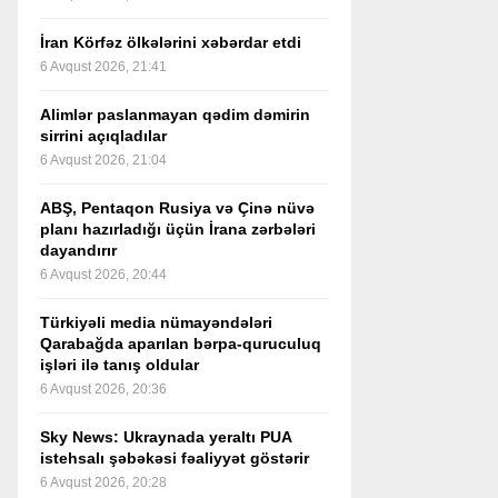
İran Körfəz ölkələrini xəbərdar etdi
6 Avqust 2026, 21:41
Alimlər paslanmayan qədim dəmirin
sirrini açıqladılar
6 Avqust 2026, 21:04
ABŞ, Pentaqon Rusiya və Çinə nüvə
planı hazırladığı üçün İrana zərbələri
dayandırır
6 Avqust 2026, 20:44
Türkiyəli media nümayəndələri
Qarabağda aparılan bərpa-quruculuq
işləri ilə tanış oldular
6 Avqust 2026, 20:36
Sky News: Ukraynada yeraltı PUA
istehsalı şəbəkəsi fəaliyyət göstərir
6 Avqust 2026, 20:28