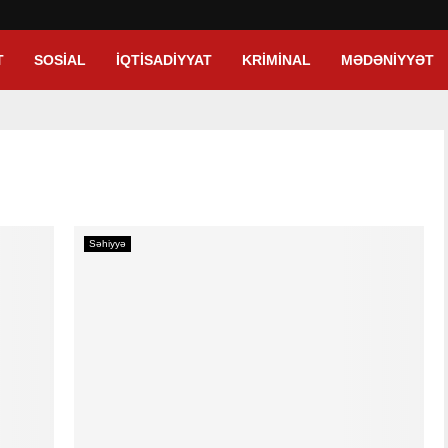
T
SOSIAL
İQTISADIYYAT
KRIMINAL
MƏDƏNIYYƏT
Səhiyyə