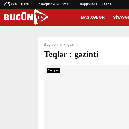
C
Baku
7 Avqust 2026, 3:50
Haqqımızda
Əlaqə
27.5
BAŞ XƏBƏR
SIYASƏ
Baş səhifə
gəzinti
Teqlər : gəzinti
Səhiyyə