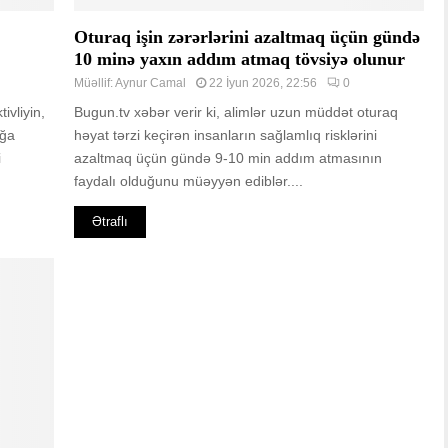
Oturaq işin zərərlərini azaltmaq üçün gündə
10 minə yaxın addım atmaq tövsiyə olunur
Müəllif:
Aynur Camal
22 İyun 2026, 22:56
0
ivliyin,
Bugun.tv xəbər verir ki, alimlər uzun müddət oturaq
ığa
həyat tərzi keçirən insanların sağlamlıq risklərini
i
azaltmaq üçün gündə 9-10 min addım atmasının
faydalı olduğunu müəyyən ediblər....
Ətraflı