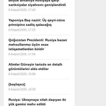
Böyük Britaniya Rusiyaya qarşı
sanksiyalar siyahısını genişləndirdi
6 Avqust 2026, 17:40
Yaponiya Baş naziri: Üç qeyri-nüvə
prinsipinə sadiq qalacağıq
6 Avqust 2026, 17:25
Qırğızıstan Prezidenti: Rusiya bazarı
məhsullarımız üçün əsas
istiqamətlərdən biridir
6 Avqust 2026, 17:04
Alimlər Günəşin tarixdə ən detallı
görüntülərini əldə etdilər
6 Avqust 2026, 15:08
(başlıqsız)
6 Avqust 2026, 14:29
Rusiya: Ukraynaya silah daşıyan iki
yük gəmisi məhv edildi