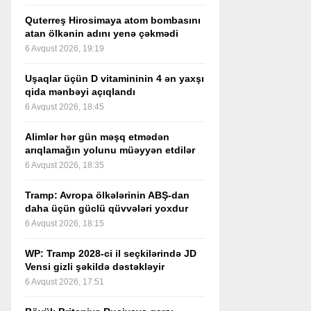
Quterreş Hirosimaya atom bombasını
atan ölkənin adını yenə çəkmədi
6 Avqust 2026, 19:19
Uşaqlar üçün D vitamininin 4 ən yaxşı
qida mənbəyi açıqlandı
6 Avqust 2026, 18:45
Alimlər hər gün məşq etmədən
arıqlamağın yolunu müəyyən etdilər
6 Avqust 2026, 18:35
Tramp: Avropa ölkələrinin ABŞ-dan
daha üçün güclü qüvvələri yoxdur
6 Avqust 2026, 18:15
WP: Tramp 2028-ci il seçkilərində JD
Vensi gizli şəkildə dəstəkləyir
6 Avqust 2026, 17:51