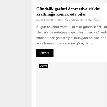
Gündəlik gəzinti depressiya riskini
azaltmağa kömək edə bilər
Müəllif:
Aynur Camal
9 İyul 2026, 18:52
0
Bugun.tv xəbər verir ki, alimlər gündəlik fiziki akt
xüsusilə də müntəzəm gəzintinin psixi sağlaml
müsbət təsir göstərdiyini müəyyən ediblər. Yen
araşdırmanın nəticələrinə görə, hər gün...
Ətraflı
Dünya