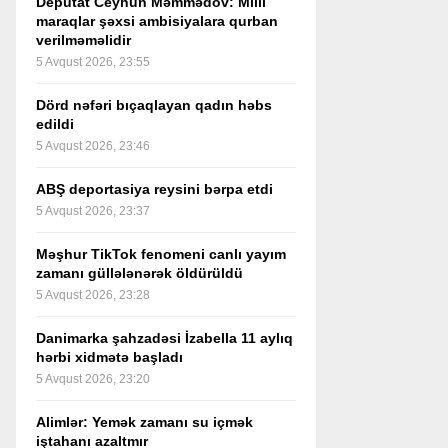
Deputat Ceyhun Məmmədov: Milli
maraqlar şəxsi ambisiyalara qurban
verilməməlidir
5 Avqust 2026, 23:55
Dörd nəfəri bıçaqlayan qadın həbs
edildi
5 Avqust 2026, 23:46
ABŞ deportasiya reysini bərpa etdi
5 Avqust 2026, 23:37
Məşhur TikTok fenomeni canlı yayım
zamanı güllələnərək öldürüldü
5 Avqust 2026, 23:28
Danimarka şahzadəsi İzabella 11 aylıq
hərbi xidmətə başladı
5 Avqust 2026, 23:20
Alimlər: Yemək zamanı su içmək
iştahanı azaltmır