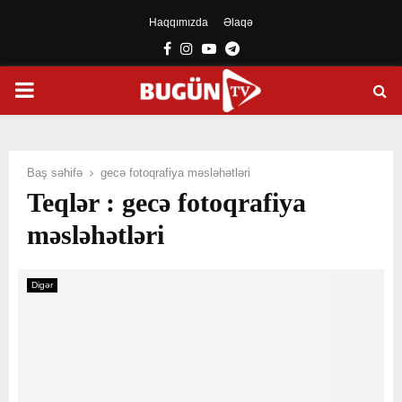
Haqqımızda
Əlaqə
Facebook
Instagram
Youtube
Telegram
PRIMARY
MENU
Baş səhifə
gecə fotoqrafiya məsləhətləri
Teqlər : gecə fotoqrafiya
məsləhətləri
Digər