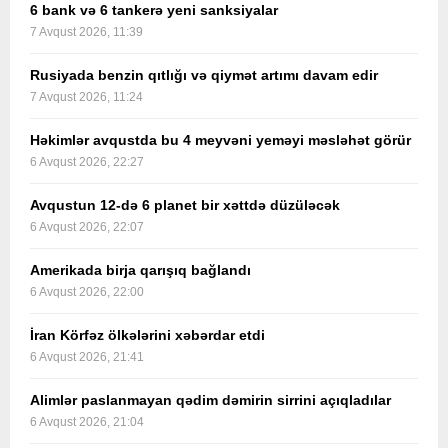
6 bank və 6 tankerə yeni sanksiyalar
7 Avqust 2026, 11:39
Rusiyada benzin qıtlığı və qiymət artımı davam edir
7 Avqust 2026, 11:24
Həkimlər avqustda bu 4 meyvəni yeməyi məsləhət görür
6 Avqust 2026, 22:27
Avqustun 12-də 6 planet bir xəttdə düzüləcək
6 Avqust 2026, 22:07
Amerikada birja qarışıq bağlandı
6 Avqust 2026, 22:00
İran Körfəz ölkələrini xəbərdar etdi
6 Avqust 2026, 21:41
Alimlər paslanmayan qədim dəmirin sirrini açıqladılar
6 Avqust 2026, 21:04