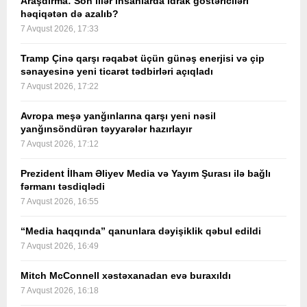
Araşdırma: Son illər insanlarda idrak göstəriciləri
həqiqətən də azalıb?
7 Avqust 2026, 17:33
Tramp Çinə qarşı rəqabət üçün günəş enerjisi və çip
sənayesinə yeni ticarət tədbirləri açıqladı
7 Avqust 2026, 17:22
Avropa meşə yanğınlarına qarşı yeni nəsil
yanğınsöndürən təyyarələr hazırlayır
7 Avqust 2026, 17:12
Prezident İlham Əliyev Media və Yayım Şurası ilə bağlı
fərmanı təsdiqlədi
7 Avqust 2026, 16:55
“Media haqqında” qanunlara dəyişiklik qəbul edildi
7 Avqust 2026, 16:49
Mitch McConnell xəstəxanadan evə buraxıldı
7 Avqust 2026, 16:18