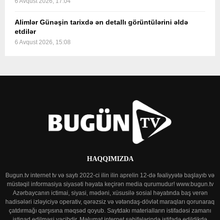
6 Avqust 2026, 17:04
Alimlər Günəşin tarixdə ən detallı görüntülərini əldə
etdilər
6 Avqust 2026, 15:08
HAQQIMIZDA
Bugun.tv internet tv və saytı 2022-ci ilin ilin aprelin 12-də fəaliyyətə başlayıb və
müstəqil informasiya siyasəti həyata keçirən media qurumudur! www.bugun.tv
Azərbaycanın ictimai, siyasi, mədəni, xüsusilə sosial həyatında baş verən
hadisələri izləyiciyə operativ, qərəzsiz və vətəndaş-dövlət maraqları qorunaraq
çatdırmağı qarşısına məqsəd qoyub. Saytdakı materialların istifadəsi zamanı
istinad edilməsi vacibdir. Məlumat internet səhifələrində istifadə edildikdə