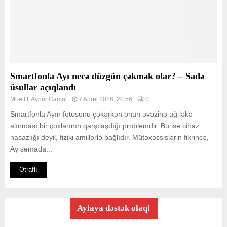
Smartfonla Ayı necə düzgün çəkmək olar? – Sadə
üsullar açıqlandı
Müəllif:
Aynur Camal
7 Aprel 2026, 20:56
0
Smartfonla Ayın fotosunu çəkərkən onun əvəzinə ağ ləkə
alınması bir çoxlarının qarşılaşdığı problemdir. Bu isə cihaz
nasazlığı deyil, fiziki amillərlə bağlıdır. Mütəxəssislərin fikrincə,
Ay səmada...
Ətraflı
Aylaya dəstək olaq!