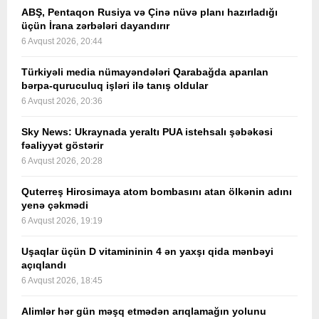
ABŞ, Pentaqon Rusiya və Çinə nüvə planı hazırladığı
üçün İrana zərbələri dayandırır
6 Avqust 2026, 20:44
Türkiyəli media nümayəndələri Qarabağda aparılan
bərpa-quruculuq işləri ilə tanış oldular
6 Avqust 2026, 20:36
Sky News: Ukraynada yeraltı PUA istehsalı şəbəkəsi
fəaliyyət göstərir
6 Avqust 2026, 20:28
Quterreş Hirosimaya atom bombasını atan ölkənin adını
yenə çəkmədi
6 Avqust 2026, 19:19
Uşaqlar üçün D vitamininin 4 ən yaxşı qida mənbəyi
açıqlandı
6 Avqust 2026, 18:45
Alimlər hər gün məşq etmədən arıqlamağın yolunu