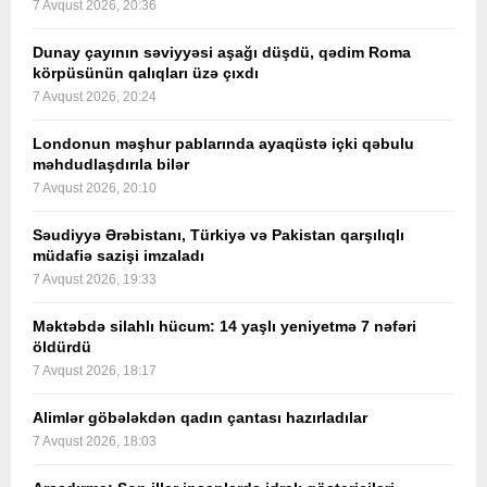
7 Avqust 2026, 20:36
Dunay çayının səviyyəsi aşağı düşdü, qədim Roma
körpüsünün qalıqları üzə çıxdı
7 Avqust 2026, 20:24
Londonun məşhur pablarında ayaqüstə içki qəbulu
məhdudlaşdırıla bilər
7 Avqust 2026, 20:10
Səudiyyə Ərəbistanı, Türkiyə və Pakistan qarşılıqlı
müdafiə sazişi imzaladı
7 Avqust 2026, 19:33
Məktəbdə silahlı hücum: 14 yaşlı yeniyetmə 7 nəfəri
öldürdü
7 Avqust 2026, 18:17
Alimlər göbələkdən qadın çantası hazırladılar
7 Avqust 2026, 18:03