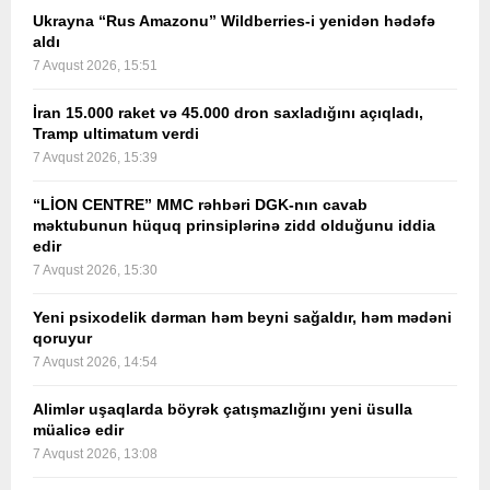
Ukrayna “Rus Amazonu” Wildberries-i yenidən hədəfə
aldı
7 Avqust 2026, 15:51
İran 15.000 raket və 45.000 dron saxladığını açıqladı,
Tramp ultimatum verdi
7 Avqust 2026, 15:39
“LİON CENTRE” MMC rəhbəri DGK-nın cavab
məktubunun hüquq prinsiplərinə zidd olduğunu iddia
edir
7 Avqust 2026, 15:30
Yeni psixodelik dərman həm beyni sağaldır, həm mədəni
qoruyur
7 Avqust 2026, 14:54
Alimlər uşaqlarda böyrək çatışmazlığını yeni üsulla
müalicə edir
7 Avqust 2026, 13:08