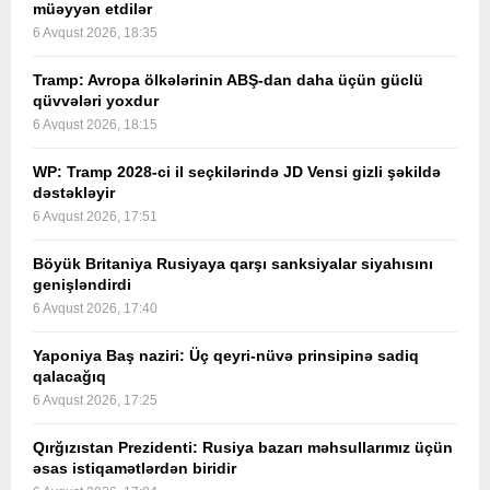
müəyyən etdilər
6 Avqust 2026, 18:35
Tramp: Avropa ölkələrinin ABŞ-dan daha üçün güclü
qüvvələri yoxdur
6 Avqust 2026, 18:15
WP: Tramp 2028-ci il seçkilərində JD Vensi gizli şəkildə
dəstəkləyir
6 Avqust 2026, 17:51
Böyük Britaniya Rusiyaya qarşı sanksiyalar siyahısını
genişləndirdi
6 Avqust 2026, 17:40
Yaponiya Baş naziri: Üç qeyri-nüvə prinsipinə sadiq
qalacağıq
6 Avqust 2026, 17:25
Qırğızıstan Prezidenti: Rusiya bazarı məhsullarımız üçün
əsas istiqamətlərdən biridir