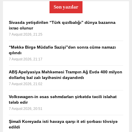
Son yazılar
Sivasda yetişdirilən “Türk qızılbalığı” dünya bazarına
ixrac olunur
7 Avqust 2026, 21:25
“Məkkə Birgə Müdafiə Sazişi”dən sonra cümə namazı
qılındı
7 Avqust 2026, 21:17
ABŞ Apelyasiya Məhkəməsi Trampın Ağ Evdə 400 milyon
dollarlıq bal zalı layihəsini dayandırdı
7 Avqust 2026, 21:02
Volkswagen-in əsas səhmdarları şirkətdə təcili islahat
tələb edir
7 Avqust 2026, 20:51
Şimali Koreyada isti havaya qarşı it əti şorbası tövsiyə
edildi