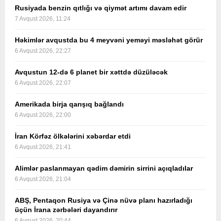
Rusiyada benzin qıtlığı və qiymət artımı davam edir
7 Avqust 2026, 11:24
Həkimlər avqustda bu 4 meyvəni yeməyi məsləhət görür
6 Avqust 2026, 22:27
Avqustun 12-də 6 planet bir xəttdə düzüləcək
6 Avqust 2026, 22:07
Amerikada birja qarışıq bağlandı
6 Avqust 2026, 22:00
İran Körfəz ölkələrini xəbərdar etdi
6 Avqust 2026, 21:41
Alimlər paslanmayan qədim dəmirin sirrini açıqladılar
6 Avqust 2026, 21:04
ABŞ, Pentaqon Rusiya və Çinə nüvə planı hazırladığı
üçün İrana zərbələri dayandırır
6 Avqust 2026, 20:44