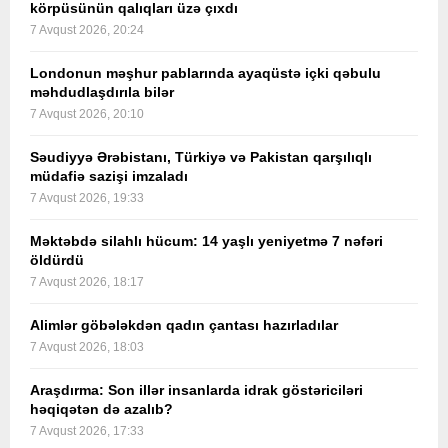
körpüsünün qalıqları üzə çıxdı
7 Avqust 2026, 20:24
Londonun məşhur pablarında ayaqüstə içki qəbulu
məhdudlaşdırıla bilər
7 Avqust 2026, 20:10
Səudiyyə Ərəbistanı, Türkiyə və Pakistan qarşılıqlı
müdafiə sazişi imzaladı
7 Avqust 2026, 19:33
Məktəbdə silahlı hücum: 14 yaşlı yeniyetmə 7 nəfəri
öldürdü
7 Avqust 2026, 18:17
Alimlər göbələkdən qadın çantası hazırladılar
7 Avqust 2026, 18:03
Araşdırma: Son illər insanlarda idrak göstəriciləri
həqiqətən də azalıb?
7 Avqust 2026, 17:33