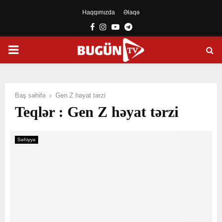
Haqqımızda
Əlaqə
Facebook
Instagram
Youtube
Telegram
PRIMARY
MENU
Baş səhifə
Gen Z həyat tərzi
Teqlər : Gen Z həyat tərzi
Səhiyyə