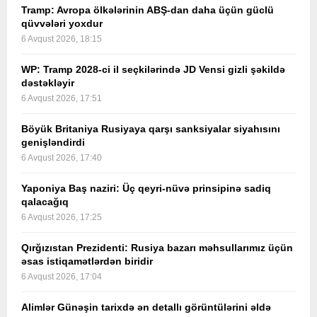
Tramp: Avropa ölkələrinin ABŞ-dan daha üçün güclü
qüvvələri yoxdur
6 Avqust 2026, 18:15
WP: Tramp 2028-ci il seçkilərində JD Vensi gizli şəkildə
dəstəkləyir
6 Avqust 2026, 17:51
Böyük Britaniya Rusiyaya qarşı sanksiyalar siyahısını
genişləndirdi
6 Avqust 2026, 17:40
Yaponiya Baş naziri: Üç qeyri-nüvə prinsipinə sadiq
qalacağıq
6 Avqust 2026, 17:25
Qırğızıstan Prezidenti: Rusiya bazarı məhsullarımız üçün
əsas istiqamətlərdən biridir
6 Avqust 2026, 17:04
Alimlər Günəşin tarixdə ən detallı görüntülərini əldə