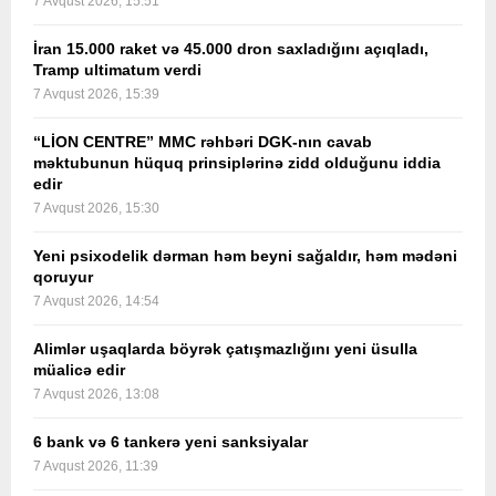
7 Avqust 2026, 15:51
İran 15.000 raket və 45.000 dron saxladığını açıqladı,
Tramp ultimatum verdi
7 Avqust 2026, 15:39
“LİON CENTRE” MMC rəhbəri DGK-nın cavab
məktubunun hüquq prinsiplərinə zidd olduğunu iddia
edir
7 Avqust 2026, 15:30
Yeni psixodelik dərman həm beyni sağaldır, həm mədəni
qoruyur
7 Avqust 2026, 14:54
Alimlər uşaqlarda böyrək çatışmazlığını yeni üsulla
müalicə edir
7 Avqust 2026, 13:08
6 bank və 6 tankerə yeni sanksiyalar
7 Avqust 2026, 11:39