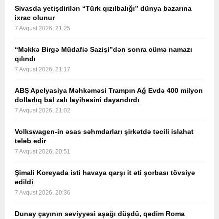
Sivasda yetişdirilən “Türk qızılbalığı” dünya bazarına
ixrac olunur
7 Avqust 2026, 21:25
“Məkkə Birgə Müdafiə Sazişi”dən sonra cümə namazı
qılındı
7 Avqust 2026, 21:17
ABŞ Apelyasiya Məhkəməsi Trampın Ağ Evdə 400 milyon
dollarlıq bal zalı layihəsini dayandırdı
7 Avqust 2026, 21:02
Volkswagen-in əsas səhmdarları şirkətdə təcili islahat
tələb edir
7 Avqust 2026, 20:51
Şimali Koreyada isti havaya qarşı it əti şorbası tövsiyə
edildi
7 Avqust 2026, 20:36
Dunay çayının səviyyəsi aşağı düşdü, qədim Roma