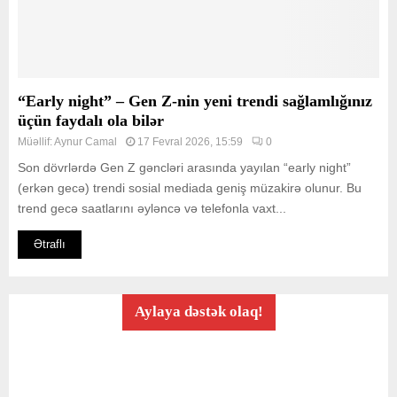
“Early night” – Gen Z-nin yeni trendi sağlamlığınız
üçün faydalı ola bilər
Müəllif:
Aynur Camal
17 Fevral 2026, 15:59
0
Son dövrlərdə Gen Z gəncləri arasında yayılan “early night”
(erkən gecə) trendi sosial mediada geniş müzakirə olunur. Bu
trend gecə saatlarını əyləncə və telefonla vaxt...
Ətraflı
Aylaya dəstək olaq!