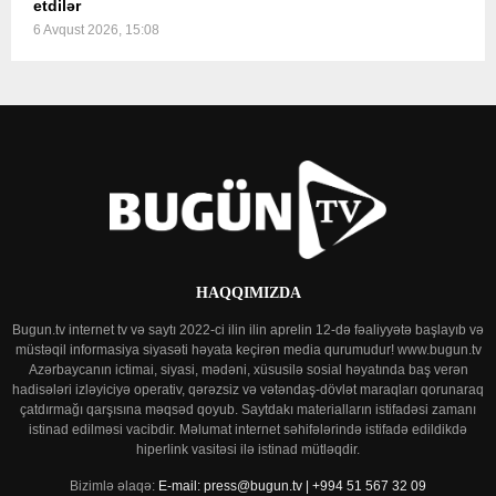
etdilər
6 Avqust 2026, 15:08
HAQQIMIZDA
Bugun.tv internet tv və saytı 2022-ci ilin ilin aprelin 12-də fəaliyyətə başlayıb və
müstəqil informasiya siyasəti həyata keçirən media qurumudur! www.bugun.tv
Azərbaycanın ictimai, siyasi, mədəni, xüsusilə sosial həyatında baş verən
hadisələri izləyiciyə operativ, qərəzsiz və vətəndaş-dövlət maraqları qorunaraq
çatdırmağı qarşısına məqsəd qoyub. Saytdakı materialların istifadəsi zamanı
istinad edilməsi vacibdir. Məlumat internet səhifələrində istifadə edildikdə
hiperlink vasitəsi ilə istinad mütləqdir.
Bizimlə əlaqə:
E-mail: press@bugun.tv | +994 51 567 32 09