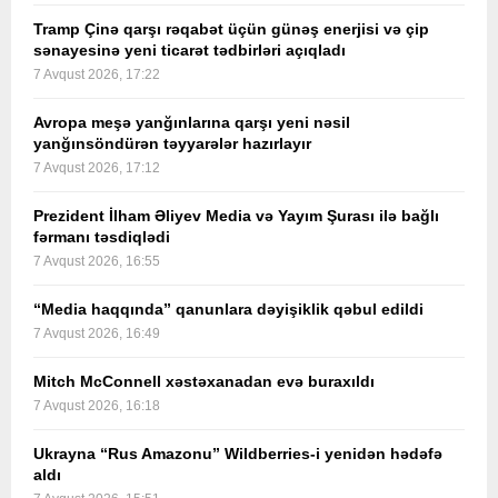
Tramp Çinə qarşı rəqabət üçün günəş enerjisi və çip
sənayesinə yeni ticarət tədbirləri açıqladı
7 Avqust 2026, 17:22
Avropa meşə yanğınlarına qarşı yeni nəsil
yanğınsöndürən təyyarələr hazırlayır
7 Avqust 2026, 17:12
Prezident İlham Əliyev Media və Yayım Şurası ilə bağlı
fərmanı təsdiqlədi
7 Avqust 2026, 16:55
“Media haqqında” qanunlara dəyişiklik qəbul edildi
7 Avqust 2026, 16:49
Mitch McConnell xəstəxanadan evə buraxıldı
7 Avqust 2026, 16:18
Ukrayna “Rus Amazonu” Wildberries-i yenidən hədəfə
aldı