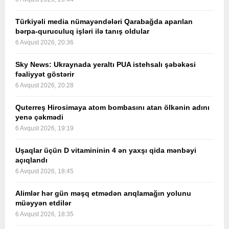
Türkiyəli media nümayəndələri Qarabağda aparılan
bərpa-quruculuq işləri ilə tanış oldular
6 Avqust 2026, 20:36
Sky News: Ukraynada yeraltı PUA istehsalı şəbəkəsi
fəaliyyət göstərir
6 Avqust 2026, 20:28
Quterreş Hirosimaya atom bombasını atan ölkənin adını
yenə çəkmədi
6 Avqust 2026, 19:19
Uşaqlar üçün D vitamininin 4 ən yaxşı qida mənbəyi
açıqlandı
6 Avqust 2026, 18:45
Alimlər hər gün məşq etmədən arıqlamağın yolunu
müəyyən etdilər
6 Avqust 2026, 18:35