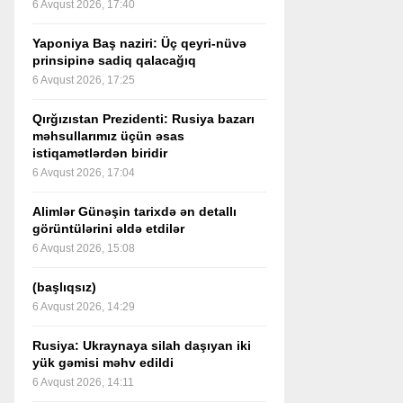
6 Avqust 2026, 17:40
Yaponiya Baş naziri: Üç qeyri-nüvə
prinsipinə sadiq qalacağıq
6 Avqust 2026, 17:25
Qırğızıstan Prezidenti: Rusiya bazarı
məhsullarımız üçün əsas
istiqamətlərdən biridir
6 Avqust 2026, 17:04
Alimlər Günəşin tarixdə ən detallı
görüntülərini əldə etdilər
6 Avqust 2026, 15:08
(başlıqsız)
6 Avqust 2026, 14:29
Rusiya: Ukraynaya silah daşıyan iki
yük gəmisi məhv edildi
6 Avqust 2026, 14:11