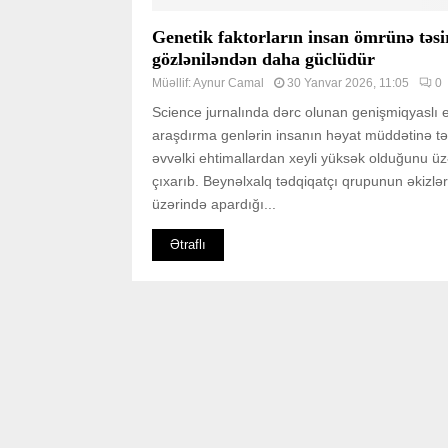
Genetik faktorların insan ömrünə təsi
gözləniləndən daha güclüdür
Müəllif:
Aynur Camal
30 Yanvar 2026, 11:05
0
Science jurnalında dərc olunan genişmiqyaslı 
araşdırma genlərin insanın həyat müddətinə təs
əvvəlki ehtimallardan xeyli yüksək olduğunu ü
çıxarıb. Beynəlxalq tədqiqatçı qrupunun əkizlər
üzərində apardığı...
Ətraflı