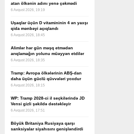
atan ölkənin adını yenə çəkmədi
6 Avqust 2026, 19:19
Uşaqlar üçün D vitamininin 4 ən yaxşı
qida mənbəyi açıqlandı
6 Avqust 2026, 18:45
Alimlər hər gün məşq etmədən
arıqlamağın yolunu müəyyən etdilər
6 Avqust 2026, 18:35
Tramp: Avropa ölkələrinin ABŞ-dan
daha üçün güclü qüvvələri yoxdur
6 Avqust 2026, 18:15
WP: Tramp 2028-ci il seçkilərində JD
Vensi gizli şəkildə dəstəkləyir
6 Avqust 2026, 17:51
Böyük Britaniya Rusiyaya qarşı
sanksiyalar siyahısını genişləndirdi