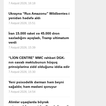
7 Avqust 2026, 16:18
Ukrayna “Rus Amazonu” Wildberries-i
yenidən hədəfə aldı
7 Avqust 2026, 15:51
İran 15.000 raket və 45.000 dron
saxladığını açıqladı, Tramp ultimatum
verdi
7 Avqust 2026, 15:39
“LİON CENTRE” MMC rəhbəri DGK-
nın cavab məktubunun hüquq
prinsiplərinə zidd olduğunu iddia edir
7 Avqust 2026, 15:30
Yeni psixodelik dərman həm beyni
sağaldır, həm mədəni qoruyur
7 Avqust 2026, 14:54
Alimlər uşaqlarda böyrək