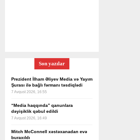
Son yazılar
Prezident İlham Əliyev Media və Yayım
Şurası ilə bağlı fərmanı təsdiqlədi
7 Avqust 2026, 16:55
“Media haqqında” qanunlara
dəyişiklik qəbul edildi
7 Avqust 2026, 16:49
Mitch McConnell xəstəxanadan evə
buraxıldı