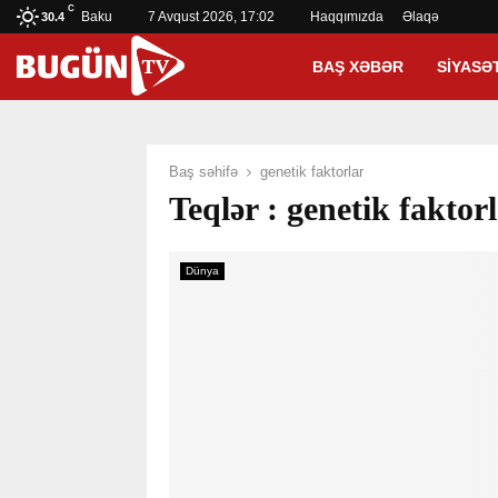
C
Baku
7 Avqust 2026, 17:02
Haqqımızda
Əlaqə
30.4
BAŞ XƏBƏR
SIYASƏ
Baş səhifə
genetik faktorlar
Teqlər : genetik faktor
Dünya