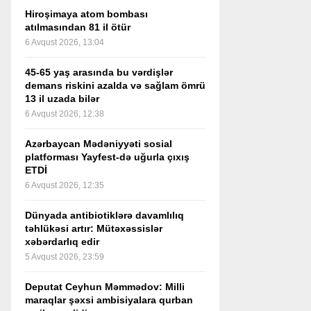
Hiroşimaya atom bombası
atılmasından 81 il ötür
6 Avqust 2026, 13:04
45-65 yaş arasında bu vərdişlər
demans riskini azalda və sağlam ömrü
13 il uzada bilər
6 Avqust 2026, 12:38
Azərbaycan Mədəniyyəti sosial
platforması Yayfest-də uğurla çıxış
ETDİ
6 Avqust 2026, 12:35
Dünyada antibiotiklərə davamlılıq
təhlükəsi artır: Mütəxəssislər
xəbərdarlıq edir
5 Avqust 2026, 23:59
Deputat Ceyhun Məmmədov: Milli
maraqlar şəxsi ambisiyalara qurban