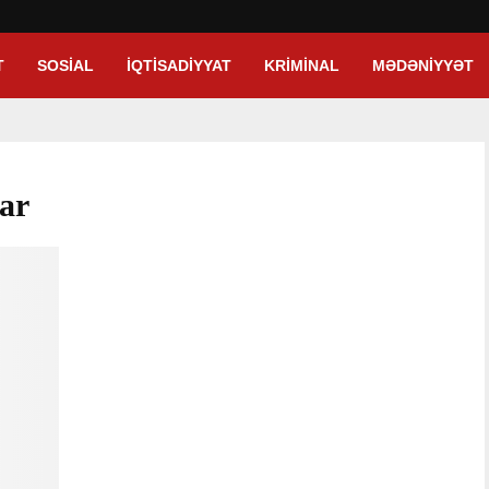
T
SOSIAL
İQTISADIYYAT
KRIMINAL
MƏDƏNIYYƏT
lar