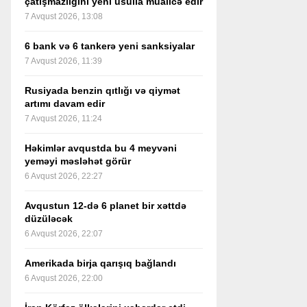
çatışmazlığını yeni üsulla müalicə edir
7 Avqust 2026, 13:08
6 bank və 6 tankerə yeni sanksiyalar
7 Avqust 2026, 11:39
Rusiyada benzin qıtlığı və qiymət
artımı davam edir
7 Avqust 2026, 11:24
Həkimlər avqustda bu 4 meyvəni
yeməyi məsləhət görür
6 Avqust 2026, 22:27
Avqustun 12-də 6 planet bir xəttdə
düzüləcək
6 Avqust 2026, 22:07
Amerikada birja qarışıq bağlandı
6 Avqust 2026, 22:00