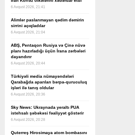
İran Körfəz ölkələrini xəbərdar etdi
6 Avqust 2026, 21:41
Alimlər paslanmayan qədim dəmirin
sirrini açıqladılar
6 Avqust 2026, 21:04
ABŞ, Pentaqon Rusiya və Çinə nüvə
planı hazırladığı üçün İrana zərbələri
dayandırır
6 Avqust 2026, 20:44
Türkiyəli media nümayəndələri
Qarabağda aparılan bərpa-quruculuq
işləri ilə tanış oldular
6 Avqust 2026, 20:36
Sky News: Ukraynada yeraltı PUA
istehsalı şəbəkəsi fəaliyyət göstərir
6 Avqust 2026, 20:28
Quterreş Hirosimaya atom bombasını