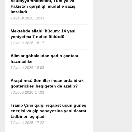
Səudiyyə Ərəbistanı, Türkiyə və
Pakistan qarşılıqlı müdafiə sazişi
imzaladı
7 Avqust 2026, 19:33
Məktəbdə silahlı hücum: 14 yaşlı
yeniyetmə 7 nəfəri öldürdü
7 Avqust 2026, 18:17
Alimlər göbələkdən qadın çantası
hazırladılar
7 Avqust 2026, 18:03
Araşdırma: Son illər insanlarda idrak
göstəriciləri həqiqətən də azalıb?
7 Avqust 2026, 17:33
Tramp Çinə qarşı rəqabət üçün günəş
enerjisi və çip sənayesinə yeni ticarət
tədbirləri açıqladı
7 Avqust 2026, 17:22