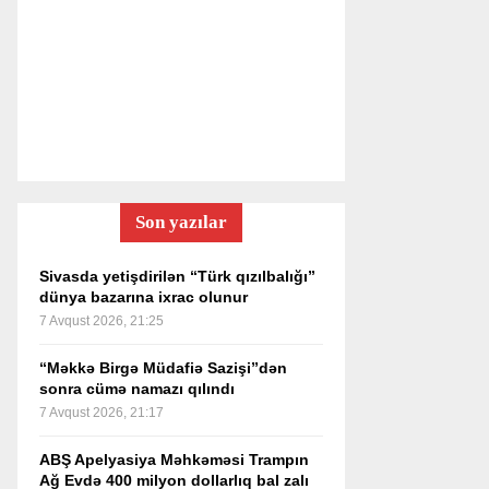
Son yazılar
Sivasda yetişdirilən “Türk qızılbalığı”
dünya bazarına ixrac olunur
7 Avqust 2026, 21:25
“Məkkə Birgə Müdafiə Sazişi”dən
sonra cümə namazı qılındı
7 Avqust 2026, 21:17
ABŞ Apelyasiya Məhkəməsi Trampın
Ağ Evdə 400 milyon dollarlıq bal zalı