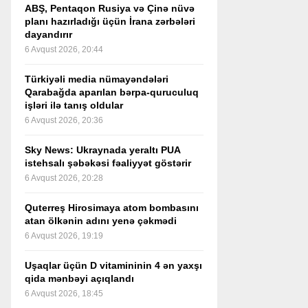
ABŞ, Pentaqon Rusiya və Çinə nüvə
planı hazırladığı üçün İrana zərbələri
dayandırır
6 Avqust 2026, 20:44
Türkiyəli media nümayəndələri
Qarabağda aparılan bərpa-quruculuq
işləri ilə tanış oldular
6 Avqust 2026, 20:36
Sky News: Ukraynada yeraltı PUA
istehsalı şəbəkəsi fəaliyyət göstərir
6 Avqust 2026, 20:28
Quterreş Hirosimaya atom bombasını
atan ölkənin adını yenə çəkmədi
6 Avqust 2026, 19:19
Uşaqlar üçün D vitamininin 4 ən yaxşı
qida mənbəyi açıqlandı
6 Avqust 2026, 18:45