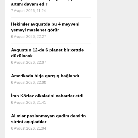
artımı davam edir
7 Avqust 2026, 11:24
Həkimlər avqustda bu 4 meyvəni
yeməyi məsləhət görür
6 Avqust 2026, 22:27
Avqustun 12-də 6 planet bir xəttdə
düzüləcək
6 Avqust 2026, 22:07
Amerikada birja qarışıq bağlandı
6 Avqust 2026, 22:00
İran Körfəz ölkələrini xəbərdar etdi
6 Avqust 2026, 21:41
Alimlər paslanmayan qədim dəmirin
sirrini açıqladılar
6 Avqust 2026, 21:04