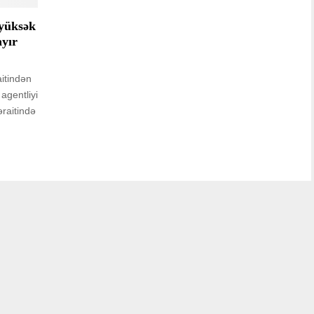
 yüksək
ayır
aitindən
 agentliyi
raitində