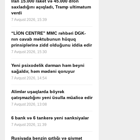
İran 15.000 raket və 45.000 dron
saxladığını açıqladı, Tramp ultimatum
verdi
7 Avqust 2026, 15:39
“LİON CENTRE” MMC rəhbəri DGK-
nın cavab məktubunun hüquq
prinsiplərinə zidd olduğunu iddia edir
7 Avqust 2026, 15:30
Yeni psixodelik dərman həm beyni
sağaldır, həm mədəni qoruyur
7 Avqust 2026, 14:54
Alimlər uşaqlarda böyrək
çatışmazlığını yeni üsulla müalicə edir
7 Avqust 2026, 13:08
6 bank və 6 tankerə yeni sanksiyalar
7 Avqust 2026, 11:39
Rusiyada benzin qıtlığı və qiymət