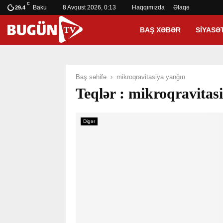
C
Baku
8 Avqust 2026, 0:13
Haqqımızda
Əlaqə
29.4
BAŞ XƏBƏR
SIYASƏ
Baş səhifə
mikroqravitasiya yanğın
Teqlər : mikroqravitas
Digər