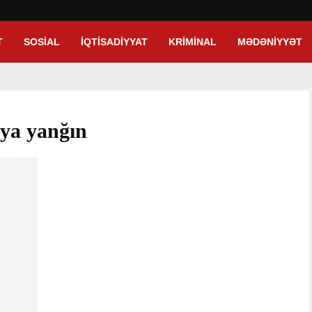
T
SOSIAL
İQTISADIYYAT
KRIMINAL
MƏDƏNIYYƏT
iya yanğın