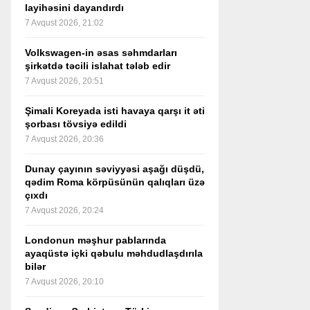
layihəsini dayandırdı
7 Avqust 2026, 21:02
Volkswagen-in əsas səhmdarları
şirkətdə təcili islahat tələb edir
7 Avqust 2026, 20:51
Şimali Koreyada isti havaya qarşı it əti
şorbası tövsiyə edildi
7 Avqust 2026, 20:36
Dunay çayının səviyyəsi aşağı düşdü,
qədim Roma körpüsünün qalıqları üzə
çıxdı
7 Avqust 2026, 20:24
Londonun məşhur pablarında
ayaqüstə içki qəbulu məhdudlaşdırıla
bilər
7 Avqust 2026, 20:10