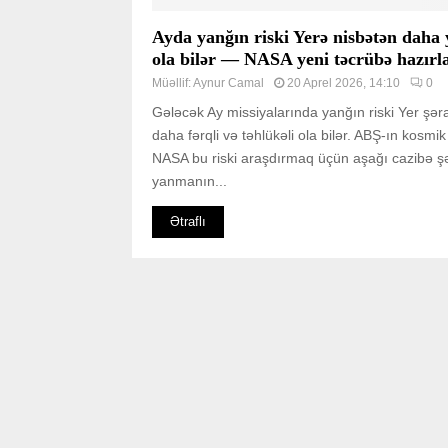
Ayda yanğın riski Yerə nisbətən daha
ola bilər — NASA yeni təcrübə hazırl
Müəllif:
Aynur Camal
20 Aprel 2026, 14:10
0
Gələcək Ay missiyalarında yanğın riski Yer şər
daha fərqli və təhlükəli ola bilər. ABŞ-ın kosmik
NASA bu riski araşdırmaq üçün aşağı cazibə şə
yanmanın...
Ətraflı