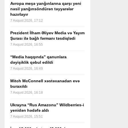
Avropa meşə yanğınlarına qarşı yeni
nəsil yanğınsöndürən təyyarələr
hazırlayır
7 Avqust 2026, 17:12
Prezident İlham Əliyev Media və Yayım
Şurası ilə bağlı fərmanı təsdiqlədi
7 Avqust 2026, 16:55
“Media haqqında” qanunlara
dəyişiklik qəbul edildi
7 Avqust 2026, 16:49
Mitch McConnell xəstəxanadan evə
buraxıldı
7 Avqust 2026, 16:18
Ukrayna “Rus Amazonu” Wildberries-i
yenidən hədəfə aldı
7 Avqust 2026, 15:51