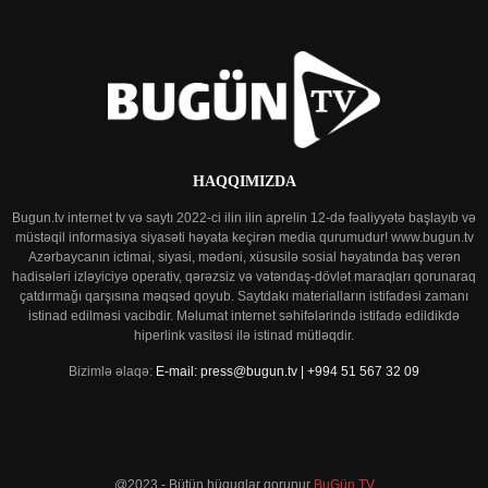
HAQQIMIZDA
Bugun.tv internet tv və saytı 2022-ci ilin ilin aprelin 12-də fəaliyyətə başlayıb və
müstəqil informasiya siyasəti həyata keçirən media qurumudur! www.bugun.tv
Azərbaycanın ictimai, siyasi, mədəni, xüsusilə sosial həyatında baş verən
hadisələri izləyiciyə operativ, qərəzsiz və vətəndaş-dövlət maraqları qorunaraq
çatdırmağı qarşısına məqsəd qoyub. Saytdakı materialların istifadəsi zamanı
istinad edilməsi vacibdir. Məlumat internet səhifələrində istifadə edildikdə
hiperlink vasitəsi ilə istinad mütləqdir.
Bizimlə əlaqə:
E-mail: press@bugun.tv | +994 51 567 32 09
@2023 - Bütün hüquqlar qorunur
BuGün TV