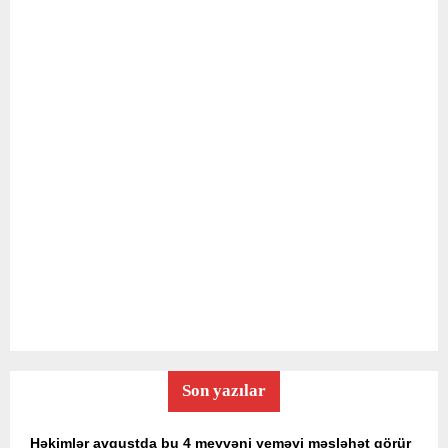
Son yazılar
Həkimlər avqustda bu 4 meyvəni yeməyi məsləhət görür