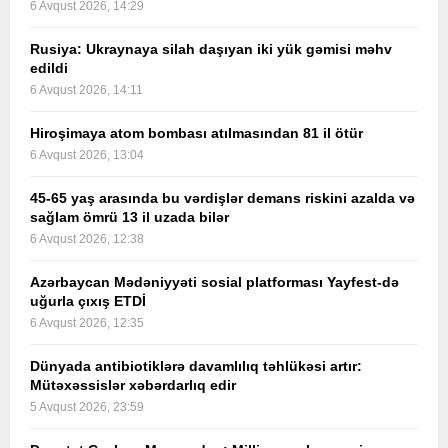
6 Avqust 2026, 14:29
Rusiya: Ukraynaya silah daşıyan iki yük gəmisi məhv
edildi
6 Avqust 2026, 14:11
Hiroşimaya atom bombası atılmasından 81 il ötür
6 Avqust 2026, 13:04
45-65 yaş arasında bu vərdişlər demans riskini azalda və
sağlam ömrü 13 il uzada bilər
6 Avqust 2026, 12:38
Azərbaycan Mədəniyyəti sosial platforması Yayfest-də
uğurla çıxış ETDİ
6 Avqust 2026, 12:35
Dünyada antibiotiklərə davamlılıq təhlükəsi artır:
Mütəxəssislər xəbərdarlıq edir
5 Avqust 2026, 23:59