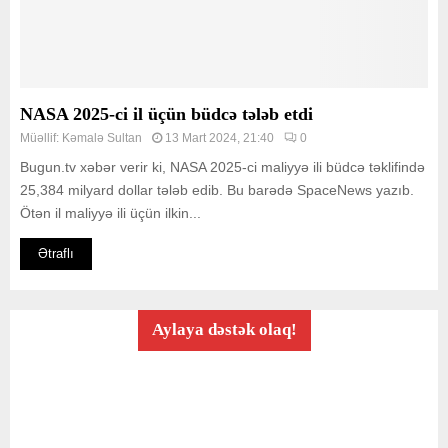
NASA 2025-ci il üçün büdcə tələb etdi
Müəllif:
Kəmalə Sultan
13 Mart 2024, 21:40
0
Bugun.tv xəbər verir ki, NASA 2025-ci maliyyə ili büdcə təklifində
25,384 milyard dollar tələb edib. Bu barədə SpaceNews yazıb.
Ötən il maliyyə ili üçün ilkin...
Ətraflı
Aylaya dəstək olaq!