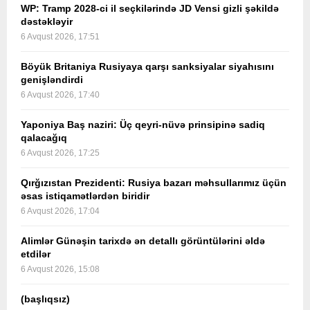
WP: Tramp 2028-ci il seçkilərində JD Vensi gizli şəkildə
dəstəkləyir
6 Avqust 2026, 17:51
Böyük Britaniya Rusiyaya qarşı sanksiyalar siyahısını
genişləndirdi
6 Avqust 2026, 17:40
Yaponiya Baş naziri: Üç qeyri-nüvə prinsipinə sadiq
qalacağıq
6 Avqust 2026, 17:25
Qırğızıstan Prezidenti: Rusiya bazarı məhsullarımız üçün
əsas istiqamətlərdən biridir
6 Avqust 2026, 17:04
Alimlər Günəşin tarixdə ən detallı görüntülərini əldə
etdilər
6 Avqust 2026, 15:08
(başlıqsız)