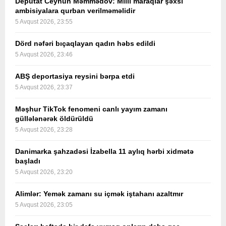
Deputat Ceyhun Məmmədov: Milli maraqlar şəxsi
ambisiyalara qurban verilməməlidir
5 Avqust 2026, 23:55
Dörd nəfəri bıçaqlayan qadın həbs edildi
5 Avqust 2026, 23:46
ABŞ deportasiya reysini bərpa etdi
5 Avqust 2026, 23:37
Məşhur TikTok fenomeni canlı yayım zamanı
güllələnərək öldürüldü
5 Avqust 2026, 23:28
Danimarka şahzadəsi İzabella 11 aylıq hərbi xidmətə
başladı
5 Avqust 2026, 23:20
Alimlər: Yemək zamanı su içmək iştahanı azaltmır
5 Avqust 2026, 23:05