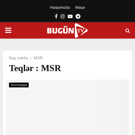
Haqqımızda
Əlaqə
Facebook
Instagram
Youtube
Telegram
PRIMARY
MENU
Baş səhifə
MSR
Teqlər : MSR
Texnologiya