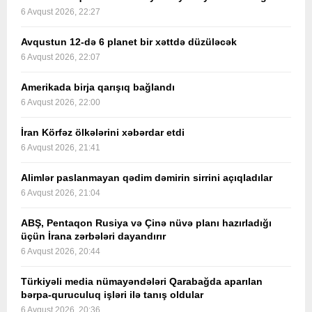
6 Avqust 2026, 22:27
Avqustun 12-də 6 planet bir xəttdə düzüləcək
6 Avqust 2026, 22:07
Amerikada birja qarışıq bağlandı
6 Avqust 2026, 22:00
İran Körfəz ölkələrini xəbərdar etdi
6 Avqust 2026, 21:41
Alimlər paslanmayan qədim dəmirin sirrini açıqladılar
6 Avqust 2026, 21:04
ABŞ, Pentaqon Rusiya və Çinə nüvə planı hazırladığı
üçün İrana zərbələri dayandırır
6 Avqust 2026, 20:44
Türkiyəli media nümayəndələri Qarabağda aparılan
bərpa-quruculuq işləri ilə tanış oldular
6 Avqust 2026, 20:36