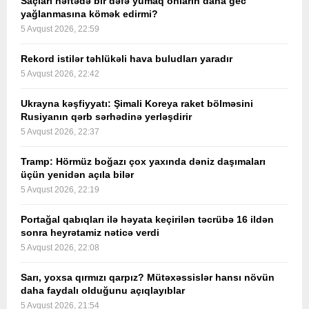
Saçları həftədə bir dəfə yumaq onların daha gec
yağlanmasına kömək edirmi?
5 Avqust 2026, 22:59
Rekord istilər təhlükəli hava buludları yaradır
5 Avqust 2026, 22:42
Ukrayna kəşfiyyatı: Şimali Koreya raket bölməsini
Rusiyanın qərb sərhədinə yerləşdirir
5 Avqust 2026, 22:37
Tramp: Hörmüz boğazı çox yaxında dəniz daşımaları
üçün yenidən açıla bilər
5 Avqust 2026, 22:19
Portağal qabıqları ilə həyata keçirilən təcrübə 16 ildən
sonra heyrətamiz nəticə verdi
5 Avqust 2026, 22:08
Sarı, yoxsa qırmızı qarpız? Mütəxəssislər hansı növün
daha faydalı olduğunu açıqlayıblar
5 Avqust 2026, 21:54