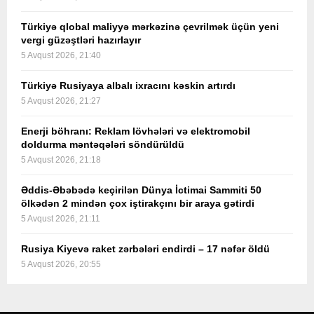
Türkiyə qlobal maliyyə mərkəzinə çevrilmək üçün yeni
vergi güzəştləri hazırlayır
5 Avqust 2026, 21:40
Türkiyə Rusiyaya albalı ixracını kəskin artırdı
5 Avqust 2026, 21:27
Enerji böhranı: Reklam lövhələri və elektromobil
doldurma məntəqələri söndürüldü
5 Avqust 2026, 21:18
Əddis-Əbəbədə keçirilən Dünya İctimai Sammiti 50
ölkədən 2 mindən çox iştirakçını bir araya gətirdi
5 Avqust 2026, 21:11
Rusiya Kiyevə raket zərbələri endirdi – 17 nəfər öldü
5 Avqust 2026, 20:55