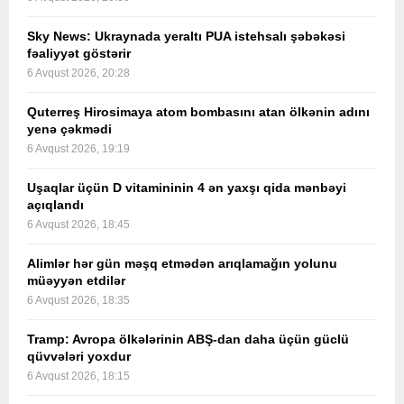
Sky News: Ukraynada yeraltı PUA istehsalı şəbəkəsi
fəaliyyət göstərir
6 Avqust 2026, 20:28
Quterreş Hirosimaya atom bombasını atan ölkənin adını
yenə çəkmədi
6 Avqust 2026, 19:19
Uşaqlar üçün D vitamininin 4 ən yaxşı qida mənbəyi
açıqlandı
6 Avqust 2026, 18:45
Alimlər hər gün məşq etmədən arıqlamağın yolunu
müəyyən etdilər
6 Avqust 2026, 18:35
Tramp: Avropa ölkələrinin ABŞ-dan daha üçün güclü
qüvvələri yoxdur
6 Avqust 2026, 18:15