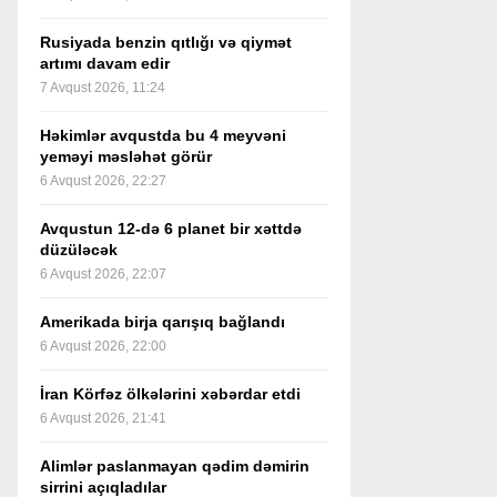
Rusiyada benzin qıtlığı və qiymət
artımı davam edir
7 Avqust 2026, 11:24
Həkimlər avqustda bu 4 meyvəni
yeməyi məsləhət görür
6 Avqust 2026, 22:27
Avqustun 12-də 6 planet bir xəttdə
düzüləcək
6 Avqust 2026, 22:07
Amerikada birja qarışıq bağlandı
6 Avqust 2026, 22:00
İran Körfəz ölkələrini xəbərdar etdi
6 Avqust 2026, 21:41
Alimlər paslanmayan qədim dəmirin
sirrini açıqladılar