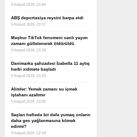
5 Avqust 2026, 23:46
ABŞ deportasiya reysini bərpa etdi
5 Avqust 2026, 23:37
Məşhur TikTok fenomeni canlı yayım
zamanı güllələnərək öldürüldü
5 Avqust 2026, 23:28
Danimarka şahzadəsi İzabella 11 aylıq
hərbi xidmətə başladı
5 Avqust 2026, 23:20
Alimlər: Yemək zamanı su içmək
iştahanı azaltmır
5 Avqust 2026, 23:05
Saçları həftədə bir dəfə yumaq onların
daha gec yağlanmasına kömək
edirmi?
5 Avqust 2026, 22:59