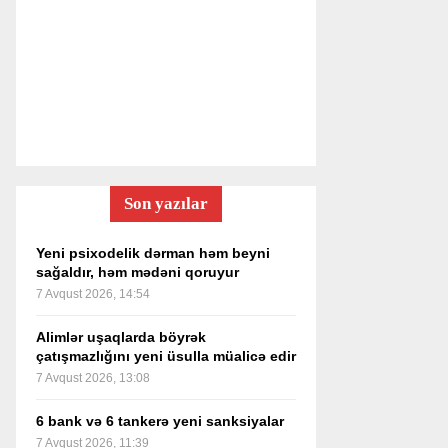
Son yazılar
Yeni psixodelik dərman həm beyni
sağaldır, həm mədəni qoruyur
7 Avqust 2026, 14:54
Alimlər uşaqlarda böyrək
çatışmazlığını yeni üsulla müalicə edir
7 Avqust 2026, 13:08
6 bank və 6 tankerə yeni sanksiyalar
7 Avqust 2026, 11:39