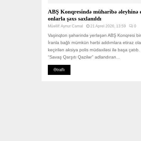
ABŞ Konqresində müharibə əleyhinə e
onlarla şəxs saxlanıldı
Müəllif:
Aynur Camal
21 Aprel 2026, 13:59
0
Vaşinqton şəhərində yerləşən ABŞ Konqresi bi
İranla bağlı mümkün hərbi addımlara etiraz ol
keçirilən aksiya polis müdaxiləsi ilə başa çatıb.
“Savaş Qarşıtı Qazilər” adlandıran...
Ətraflı