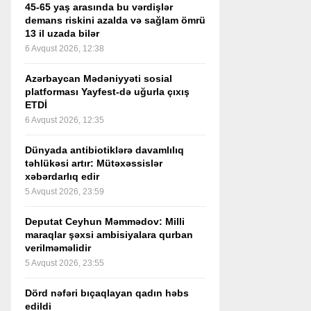
45-65 yaş arasında bu vərdişlər
demans riskini azalda və sağlam ömrü
13 il uzada bilər
6 Avqust 2026, 12:38
Azərbaycan Mədəniyyəti sosial
platforması Yayfest-də uğurla çıxış
ETDİ
6 Avqust 2026, 12:35
Dünyada antibiotiklərə davamlılıq
təhlükəsi artır: Mütəxəssislər
xəbərdarlıq edir
5 Avqust 2026, 23:59
Deputat Ceyhun Məmmədov: Milli
maraqlar şəxsi ambisiyalara qurban
verilməməlidir
5 Avqust 2026, 23:55
Dörd nəfəri bıçaqlayan qadın həbs
edildi