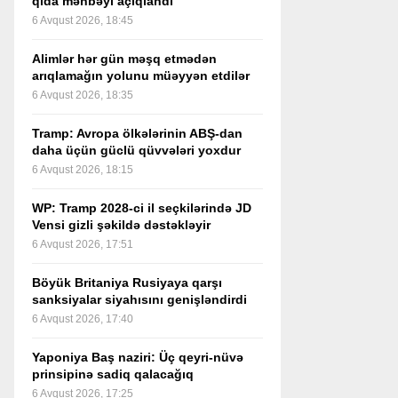
qida mənbəyi açıqlandı
6 Avqust 2026, 18:45
Alimlər hər gün məşq etmədən
arıqlamağın yolunu müəyyən etdilər
6 Avqust 2026, 18:35
Tramp: Avropa ölkələrinin ABŞ-dan
daha üçün güclü qüvvələri yoxdur
6 Avqust 2026, 18:15
WP: Tramp 2028-ci il seçkilərində JD
Vensi gizli şəkildə dəstəkləyir
6 Avqust 2026, 17:51
Böyük Britaniya Rusiyaya qarşı
sanksiyalar siyahısını genişləndirdi
6 Avqust 2026, 17:40
Yaponiya Baş naziri: Üç qeyri-nüvə
prinsipinə sadiq qalacağıq
6 Avqust 2026, 17:25