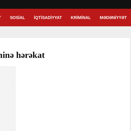
T
SOSIAL
İQTISADIYYAT
KRIMINAL
MƏDƏNIYYƏT
hinə hərəkat