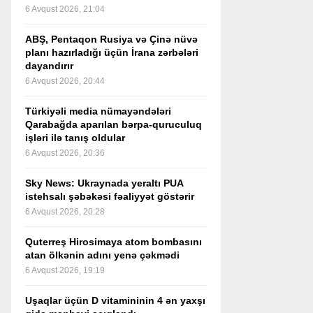
6 Avqust 2026, 21:04
ABŞ, Pentaqon Rusiya və Çinə nüvə
planı hazırladığı üçün İrana zərbələri
dayandırır
6 Avqust 2026, 20:44
Türkiyəli media nümayəndələri
Qarabağda aparılan bərpa-quruculuq
işləri ilə tanış oldular
6 Avqust 2026, 20:36
Sky News: Ukraynada yeraltı PUA
istehsalı şəbəkəsi fəaliyyət göstərir
6 Avqust 2026, 20:28
Quterreş Hirosimaya atom bombasını
atan ölkənin adını yenə çəkmədi
6 Avqust 2026, 19:19
Uşaqlar üçün D vitamininin 4 ən yaxşı