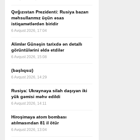
Qırğızıstan Prezidenti: Rusiya bazarı
məhsullarımız üçün əsas
istiqamətlərdən biridir
6 Avqust 2026, 17:04
Alimlər Günəşin tarixdə ən detallı
görüntülərini əldə etdilər
6 Avqust 2026, 15:08
(başlıqsız)
6 Avqust 2026, 14:29
Rusiya: Ukraynaya silah daşıyan iki
yük gəmisi məhv edildi
6 Avqust 2026, 14:11
Hiroşimaya atom bombası
atılmasından 81 il ötür
6 Avqust 2026, 13:04