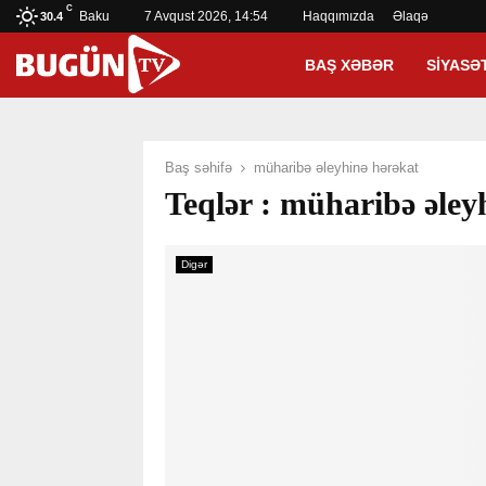
C
Baku
7 Avqust 2026, 14:54
Haqqımızda
Əlaqə
30.4
BAŞ XƏBƏR
SIYASƏ
Baş səhifə
müharibə əleyhinə hərəkat
Teqlər : müharibə əley
Digər