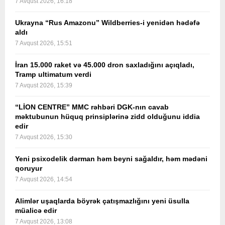
7 Avqust 2026, 16:18
Ukrayna “Rus Amazonu” Wildberries-i yenidən hədəfə
aldı
7 Avqust 2026, 15:51
İran 15.000 raket və 45.000 dron saxladığını açıqladı,
Tramp ultimatum verdi
7 Avqust 2026, 15:39
“LİON CENTRE” MMC rəhbəri DGK-nın cavab
məktubunun hüquq prinsiplərinə zidd olduğunu iddia
edir
7 Avqust 2026, 15:30
Yeni psixodelik dərman həm beyni sağaldır, həm mədəni
qoruyur
7 Avqust 2026, 14:54
Alimlər uşaqlarda böyrək çatışmazlığını yeni üsulla
müalicə edir
7 Avqust 2026, 13:08