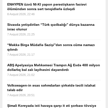
ENHYPEN üzvü NI-KI yapon pərəstişkarın faciəvi
ölümündən sonra sərt tənqidlərlə üzləşdi
8 Avqust 2026, 22:46
Sivasda yetişdirilən “Türk qızılbalığı” dünya bazarına
ixrac olunur
7 Avqust 2026, 21:25
“Məkkə Birgə Müdafiə Sazişi”dən sonra cümə namazı
qılındı
7 Avqust 2026, 21:17
ABŞ Apelyasiya Məhkəməsi Trampın Ağ Evdə 400 milyon
dollarlıq bal zalı layihəsini dayandırdı
7 Avqust 2026, 21:02
Volkswagen-in əsas səhmdarları şirkətdə təcili islahat
tələb edir
7 Avqust 2026, 20:51
Şimali Koreyada isti havaya qarşı it əti şorbası tövsiyə