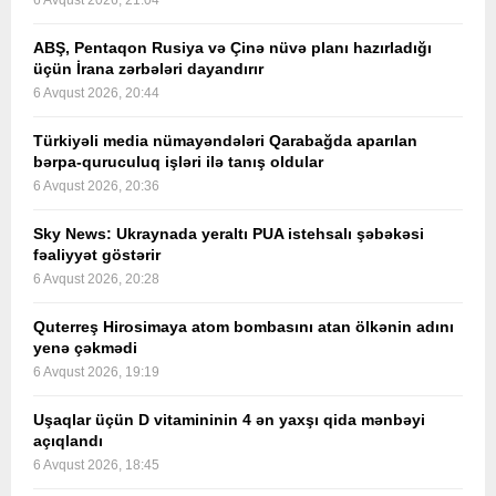
6 Avqust 2026, 21:04
ABŞ, Pentaqon Rusiya və Çinə nüvə planı hazırladığı
üçün İrana zərbələri dayandırır
6 Avqust 2026, 20:44
Türkiyəli media nümayəndələri Qarabağda aparılan
bərpa-quruculuq işləri ilə tanış oldular
6 Avqust 2026, 20:36
Sky News: Ukraynada yeraltı PUA istehsalı şəbəkəsi
fəaliyyət göstərir
6 Avqust 2026, 20:28
Quterreş Hirosimaya atom bombasını atan ölkənin adını
yenə çəkmədi
6 Avqust 2026, 19:19
Uşaqlar üçün D vitamininin 4 ən yaxşı qida mənbəyi
açıqlandı
6 Avqust 2026, 18:45