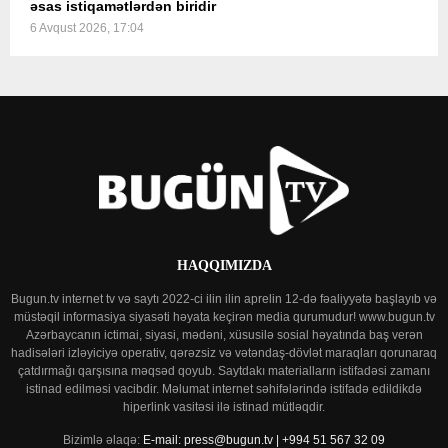
əsas istiqamətlərdən biridir
6 Avqust 2026, 17:04
HAQQIMIZDA
Bugun.tv internet tv və saytı 2022-ci ilin ilin aprelin 12-də fəaliyyətə başlayıb və
müstəqil informasiya siyasəti həyata keçirən media qurumudur! www.bugun.tv
Azərbaycanın ictimai, siyasi, mədəni, xüsusilə sosial həyatında baş verən
hadisələri izləyiciyə operativ, qərəzsiz və vətəndaş-dövlət maraqları qorunaraq
çatdırmağı qarşısına məqsəd qoyub. Saytdakı materialların istifadəsi zamanı
istinad edilməsi vacibdir. Məlumat internet səhifələrində istifadə edildikdə
hiperlink vasitəsi ilə istinad mütləqdir.
Bizimlə əlaqə:
E-mail: press@bugun.tv | +994 51 567 32 09