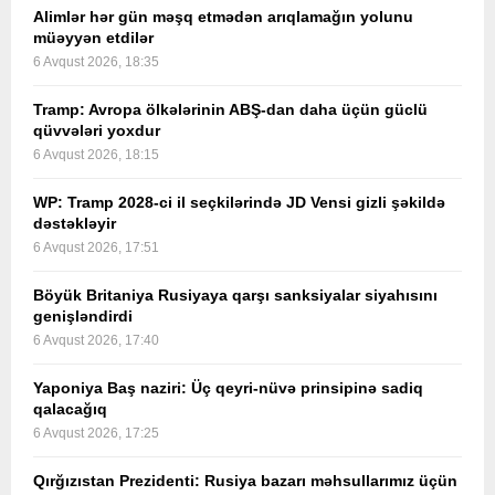
Alimlər hər gün məşq etmədən arıqlamağın yolunu
müəyyən etdilər
6 Avqust 2026, 18:35
Tramp: Avropa ölkələrinin ABŞ-dan daha üçün güclü
qüvvələri yoxdur
6 Avqust 2026, 18:15
WP: Tramp 2028-ci il seçkilərində JD Vensi gizli şəkildə
dəstəkləyir
6 Avqust 2026, 17:51
Böyük Britaniya Rusiyaya qarşı sanksiyalar siyahısını
genişləndirdi
6 Avqust 2026, 17:40
Yaponiya Baş naziri: Üç qeyri-nüvə prinsipinə sadiq
qalacağıq
6 Avqust 2026, 17:25
Qırğızıstan Prezidenti: Rusiya bazarı məhsullarımız üçün