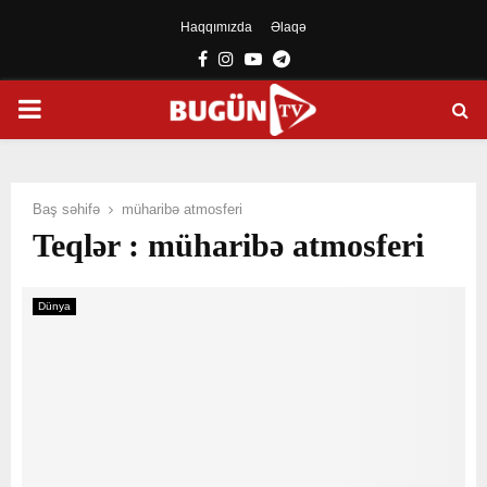
Haqqımızda
Əlaqə
Facebook
Instagram
Youtube
Telegram
PRIMARY
MENU
Baş səhifə
müharibə atmosferi
Teqlər : müharibə atmosferi
Dünya