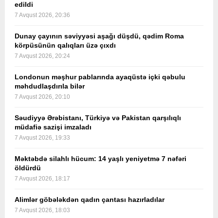
edildi
7 Avqust 2026, 20:36
Dunay çayının səviyyəsi aşağı düşdü, qədim Roma
körpüsünün qalıqları üzə çıxdı
7 Avqust 2026, 20:24
Londonun məşhur pablarında ayaqüstə içki qəbulu
məhdudlaşdırıla bilər
7 Avqust 2026, 20:10
Səudiyyə Ərəbistanı, Türkiyə və Pakistan qarşılıqlı
müdafiə sazişi imzaladı
7 Avqust 2026, 19:33
Məktəbdə silahlı hücum: 14 yaşlı yeniyetmə 7 nəfəri
öldürdü
7 Avqust 2026, 18:17
Alimlər göbələkdən qadın çantası hazırladılar
7 Avqust 2026, 18:03