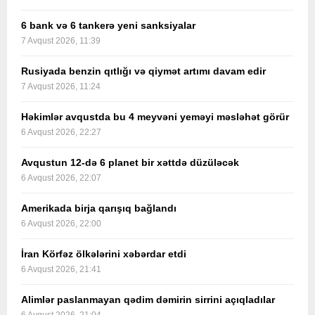
6 bank və 6 tankerə yeni sanksiyalar
7 Avqust 2026, 11:39
Rusiyada benzin qıtlığı və qiymət artımı davam edir
7 Avqust 2026, 11:24
Həkimlər avqustda bu 4 meyvəni yeməyi məsləhət görür
6 Avqust 2026, 22:27
Avqustun 12-də 6 planet bir xəttdə düzüləcək
6 Avqust 2026, 22:07
Amerikada birja qarışıq bağlandı
6 Avqust 2026, 22:00
İran Körfəz ölkələrini xəbərdar etdi
6 Avqust 2026, 21:41
Alimlər paslanmayan qədim dəmirin sirrini açıqladılar