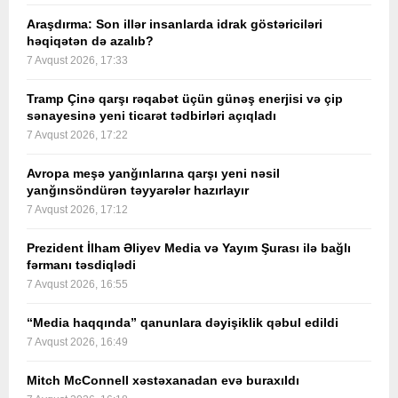
Araşdırma: Son illər insanlarda idrak göstəriciləri
həqiqətən də azalıb?
7 Avqust 2026, 17:33
Tramp Çinə qarşı rəqabət üçün günəş enerjisi və çip
sənayesinə yeni ticarət tədbirləri açıqladı
7 Avqust 2026, 17:22
Avropa meşə yanğınlarına qarşı yeni nəsil
yanğınsöndürən təyyarələr hazırlayır
7 Avqust 2026, 17:12
Prezident İlham Əliyev Media və Yayım Şurası ilə bağlı
fərmanı təsdiqlədi
7 Avqust 2026, 16:55
“Media haqqında” qanunlara dəyişiklik qəbul edildi
7 Avqust 2026, 16:49
Mitch McConnell xəstəxanadan evə buraxıldı