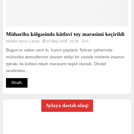
Müharibə kölgəsində kütləvi toy mərasimi keçirildi
Müəllif:
Aynur Camal
19 May 2026, 16:36
0
Bugun.tv xəbər verir ki, İranın paytaxtı Tehran şəhərində
müharibə atmosferinin davam etdiyi bir vaxtda minlərlə insanın
iştirakı ilə kütləvi nikah mərasimi təşkil olunub. Dövlət
tərəfindən...
Ətraflı
Aylaya dəstək olaq!