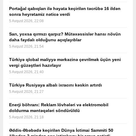
Portağal qabıqları ilə həyata keçirilən təcrübə 16 ildən
sonra heyrətamiz nəticə verdi
5 Avqust 2026, 22:08
Sarı, yoxsa qırmızı qarpız? Mütəxəssislər hansı növün
daha faydalı olduğunu açıqlayıblar
5 Avqust 2026, 21:54
Türkiyə qlobal maliyyə mərkəzinə çevrilmək üçün yeni
vergi güzəştləri hazırlayır
5 Avqust 2026, 21:40
Türkiyə Rusiyaya albalı ixracını kəskin artırdı
5 Avqust 2026, 21:27
Enerji böhranı: Reklam lövhələri və elektromobil
doldurma məntəqələri söndürüldü
5 Avqust 2026, 21:18
Əddis-Əbəbədə keçirilən Dünya İctimai Sammiti 50