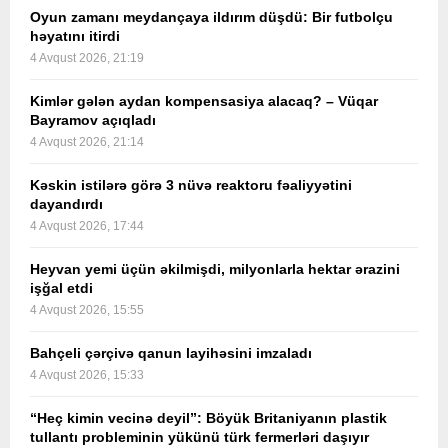
Oyun zamanı meydançaya ildırım düşdü: Bir futbolçu
həyatını itirdi
4 Avqust 2026, 21:19
Kimlər gələn aydan kompensasiya alacaq? – Vüqar
Bayramov açıqladı
4 Avqust 2026, 21:14
Kəskin istilərə görə 3 nüvə reaktoru fəaliyyətini
dayandırdı
4 Avqust 2026, 17:44
Heyvan yemi üçün əkilmişdi, milyonlarla hektar ərazini
işğal etdi
4 Avqust 2026, 15:55
Bahçeli çərçivə qanun layihəsini imzaladı
4 Avqust 2026, 15:33
“Heç kimin vecinə deyil”: Böyük Britaniyanın plastik
tullantı probleminin yükünü türk fermerləri daşıyır