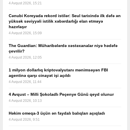
4 Avqust 2026, 15:21
Cənubi Koreyada rekord istilər: Seul tarixində ilk dəfə ən
yüksək səviyyəli istilik xəbərdarlığı elan etməyə
hazırlaşır
4 Avqust 2026, 15:09
The Guardian: Müharibələrdə xəstəxanalar niyə hədəfə
çevrilir?
4 Avqust 2026, 12:05
1 milyon dollarlıq kriptovalyutanı mənimsəyən FBI
agentinə qarşı cinayət işi açıldı
4 Avqust 2026, 11:44
4 Avqust – Milli Şokoladlı Peçenye Günü qeyd olunur
4 Avqust 2026, 10:13
Həkim omeqa-3 üçün ən faydalı balıqları açıqladı
4 Avqust 2026, 9:51