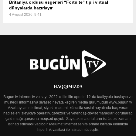
Britaniya ordusu əsgərləri “Fortnite” tipli virtual
dünyalarda hazırlayır
4 Avqust 2026, 9:41
HAQQIMIZDA
Bugun.tv internet tv və saytı 2022-ci ilin ilin aprelin 12-də fəaliyyətə başlayıb və
müstəqil informasiya siyasəti həyata keçirən media qurumudur! www.bugun.tv
Azərbaycanın ictimai, siyasi, mədəni, xüsusilə sosial həyatında baş verən
hadisələri izləyiciyə operativ, qərəzsiz və vətəndaş-dövlət maraqları qorunaraq
çatdırmağı qarşısına məqsəd qoyub. Saytdakı materialların istifadəsi zamanı
istinad edilməsi vacibdir. Məlumat internet səhifələrində istifadə edildikdə
hiperlink vasitəsi ilə istinad mütləqdir.