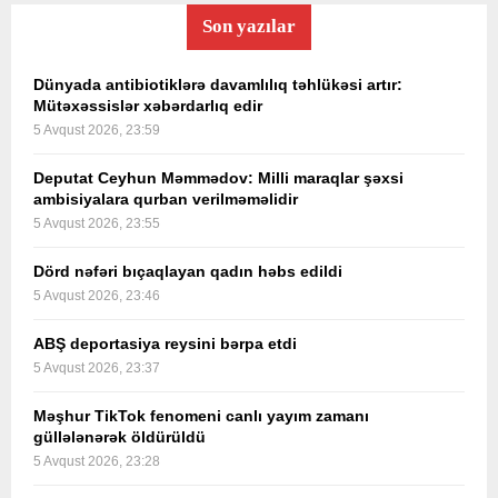
Son yazılar
Dünyada antibiotiklərə davamlılıq təhlükəsi artır:
Mütəxəssislər xəbərdarlıq edir
5 Avqust 2026, 23:59
Deputat Ceyhun Məmmədov: Milli maraqlar şəxsi
ambisiyalara qurban verilməməlidir
5 Avqust 2026, 23:55
Dörd nəfəri bıçaqlayan qadın həbs edildi
5 Avqust 2026, 23:46
ABŞ deportasiya reysini bərpa etdi
5 Avqust 2026, 23:37
Məşhur TikTok fenomeni canlı yayım zamanı
güllələnərək öldürüldü
5 Avqust 2026, 23:28