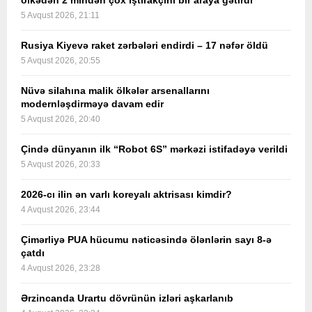
ölkədən 2 mindən çox iştirakçını bir araya gətirdi
5 Avqust 2026, 21:11
Rusiya Kiyevə raket zərbələri endirdi – 17 nəfər öldü
5 Avqust 2026, 20:55
Nüvə silahına malik ölkələr arsenallarını
modernləşdirməyə davam edir
5 Avqust 2026, 20:40
Çində dünyanın ilk “Robot 6S” mərkəzi istifadəyə verildi
5 Avqust 2026, 20:33
2026-cı ilin ən varlı koreyalı aktrisası kimdir?
4 Avqust 2026, 23:44
Çimərliyə PUA hücumu nəticəsində ölənlərin sayı 8-ə
çatdı
4 Avqust 2026, 23:28
Ərzincanda Urartu dövrünün izləri aşkarlanıb