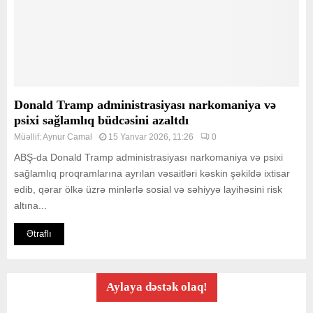
Donald Tramp administrasiyası narkomaniya və
psixi sağlamlıq büdcəsini azaltdı
Müəllif:
Aynur Camal
15 Yanvar 2026, 11:26
0
ABŞ-da Donald Tramp administrasiyası narkomaniya və psixi
sağlamlıq proqramlarına ayrılan vəsaitləri kəskin şəkildə ixtisar
edib, qərar ölkə üzrə minlərlə sosial və səhiyyə layihəsini risk
altına...
Ətraflı
Aylaya dəstək olaq!