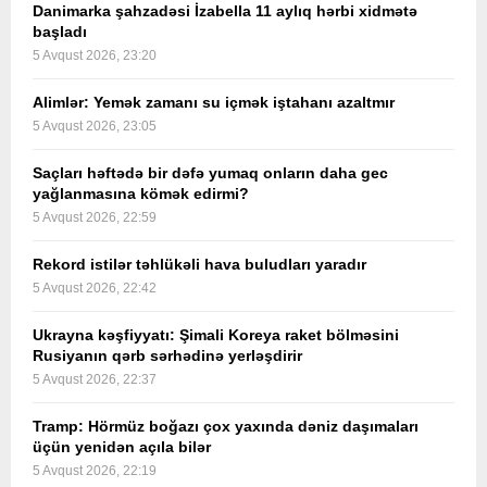
Danimarka şahzadəsi İzabella 11 aylıq hərbi xidmətə
başladı
5 Avqust 2026, 23:20
Alimlər: Yemək zamanı su içmək iştahanı azaltmır
5 Avqust 2026, 23:05
Saçları həftədə bir dəfə yumaq onların daha gec
yağlanmasına kömək edirmi?
5 Avqust 2026, 22:59
Rekord istilər təhlükəli hava buludları yaradır
5 Avqust 2026, 22:42
Ukrayna kəşfiyyatı: Şimali Koreya raket bölməsini
Rusiyanın qərb sərhədinə yerləşdirir
5 Avqust 2026, 22:37
Tramp: Hörmüz boğazı çox yaxında dəniz daşımaları
üçün yenidən açıla bilər
5 Avqust 2026, 22:19