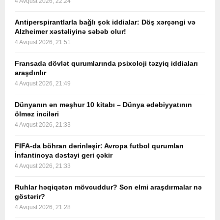
4 Avqust 2026, 22:24
Antiperspirantlarla bağlı şok iddialar: Döş xərçəngi və
Alzheimer xəstəliyinə səbəb olur!
4 Avqust 2026, 21:51
Fransada dövlət qurumlarında psixoloji təzyiq iddiaları
araşdırılır
4 Avqust 2026, 21:49
Dünyanın ən məşhur 10 kitabı – Dünya ədəbiyyatının
ölməz inciləri
4 Avqust 2026, 21:33
FIFA-da böhran dərinləşir: Avropa futbol qurumları
İnfantinoya dəstəyi geri çəkir
4 Avqust 2026, 21:33
Ruhlar həqiqətən mövcuddur? Son elmi araşdırmalar nə
göstərir?
4 Avqust 2026, 21:28