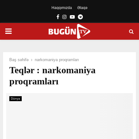
Haqqımızda
Əlaqə
Facebook
Instagram
Youtube
Telegram
PRIMARY
MENU
Baş səhifə
narkomaniya proqramları
Teqlər : narkomaniya
proqramları
Dünya