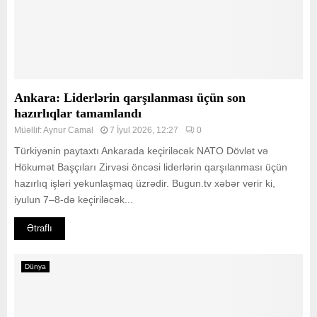
Ankara: Liderlərin qarşılanması üçün son
hazırlıqlar tamamlandı
Müəllif:
Aynur Camal
7 İyul 2026, 12:27
0
Türkiyənin paytaxtı Ankarada keçiriləcək NATO Dövlət və
Hökumət Başçıları Zirvəsi öncəsi liderlərin qarşılanması üçün
hazırlıq işləri yekunlaşmaq üzrədir. Bugun.tv xəbər verir ki,
iyulun 7–8-də keçiriləcək...
Ətraflı
Dünya