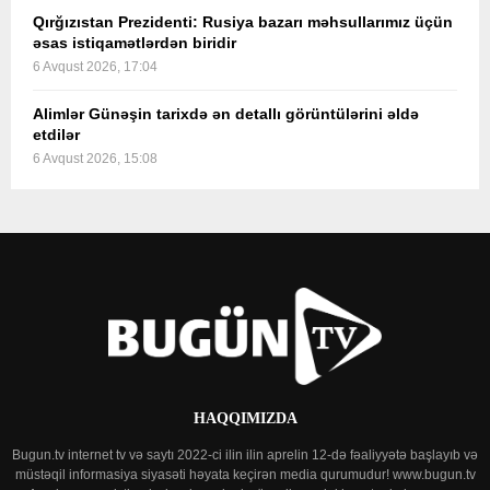
Qırğızıstan Prezidenti: Rusiya bazarı məhsullarımız üçün
əsas istiqamətlərdən biridir
6 Avqust 2026, 17:04
Alimlər Günəşin tarixdə ən detallı görüntülərini əldə
etdilər
6 Avqust 2026, 15:08
HAQQIMIZDA
Bugun.tv internet tv və saytı 2022-ci ilin ilin aprelin 12-də fəaliyyətə başlayıb və
müstəqil informasiya siyasəti həyata keçirən media qurumudur! www.bugun.tv