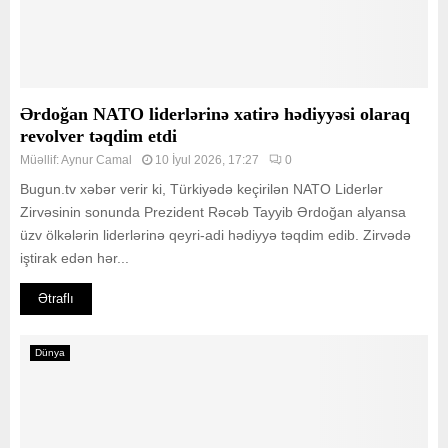
Ərdoğan NATO liderlərinə xatirə hədiyyəsi olaraq
revolver təqdim etdi
Müəllif:
Aynur Camal
10 İyul 2026, 17:27
0
Bugun.tv xəbər verir ki, Türkiyədə keçirilən NATO Liderlər
Zirvəsinin sonunda Prezident Rəcəb Tayyib Ərdoğan alyansa
üzv ölkələrin liderlərinə qeyri-adi hədiyyə təqdim edib. Zirvədə
iştirak edən hər...
Ətraflı
Dünya