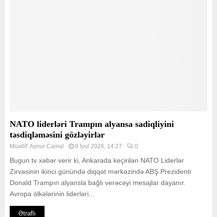
NATO liderləri Trampın alyansa sadiqliyini
təsdiqləməsini gözləyirlər
Müəllif:
Aynur Camal
8 İyul 2026, 14:27
0
Bugun.tv xəbər verir ki, Ankarada keçirilən NATO Liderlər
Zirvəsinin ikinci günündə diqqət mərkəzində ABŞ Prezidenti
Donald Trampın alyansla bağlı verəcəyi mesajlar dayanır.
Avropa ölkələrinin liderləri...
Ətraflı