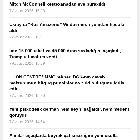
Mitch McConnell xəstəxanadan evə buraxıldı
7 Avqust 2026, 16:18
Ukrayna “Rus Amazonu” Wildberries-i yenidən hədəfə
aldı
7 Avqust 2026, 15:51
İran 15.000 raket və 45.000 dron saxladığını açıqladı,
Tramp ultimatum verdi
7 Avqust 2026, 15:39
“LİON CENTRE” MMC rəhbəri DGK-nın cavab
məktubunun hüquq prinsiplərinə zidd olduğunu iddia
edir
7 Avqust 2026, 15:30
Yeni psixodelik dərman həm beyni sağaldır, həm mədəni
qoruyur
7 Avqust 2026, 14:54
Alimlər uşaqlarda böyrək çatışmazlığını yeni üsulla