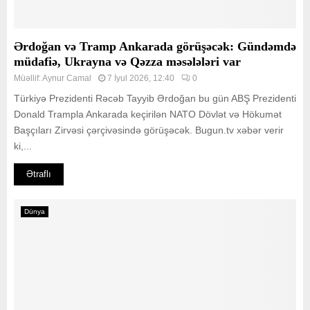
Ərdoğan və Tramp Ankarada görüşəcək: Gündəmdə
müdafiə, Ukrayna və Qəzza məsələləri var
Müəllif:
Aynur Camal
7 İyul 2026, 12:40
0
Türkiyə Prezidenti Rəcəb Tayyib Ərdoğan bu gün ABŞ Prezidenti
Donald Trampla Ankarada keçirilən NATO Dövlət və Hökumət
Başçıları Zirvəsi çərçivəsində görüşəcək. Bugun.tv xəbər verir
ki,...
Ətraflı
Dünya