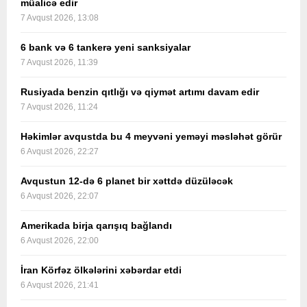
müalicə edir
7 Avqust 2026, 13:08
6 bank və 6 tankerə yeni sanksiyalar
7 Avqust 2026, 11:39
Rusiyada benzin qıtlığı və qiymət artımı davam edir
7 Avqust 2026, 11:24
Həkimlər avqustda bu 4 meyvəni yeməyi məsləhət görür
6 Avqust 2026, 22:27
Avqustun 12-də 6 planet bir xəttdə düzüləcək
6 Avqust 2026, 22:07
Amerikada birja qarışıq bağlandı
6 Avqust 2026, 22:00
İran Körfəz ölkələrini xəbərdar etdi
6 Avqust 2026, 21:41