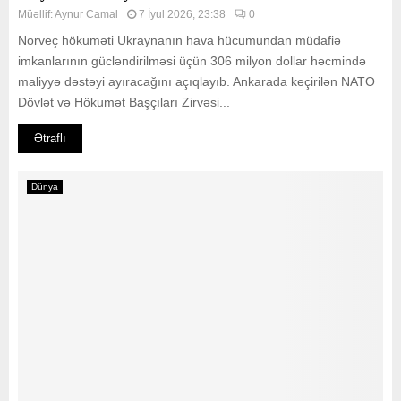
Müəllif:
Aynur Camal
7 İyul 2026, 23:38
0
Norveç hökuməti Ukraynanın hava hücumundan müdafiə
imkanlarının gücləndirilməsi üçün 306 milyon dollar həcmində
maliyyə dəstəyi ayıracağını açıqlayıb. Ankarada keçirilən NATO
Dövlət və Hökumət Başçıları Zirvəsi...
Ətraflı
Dünya