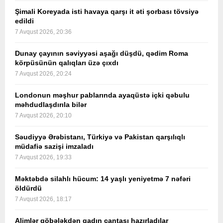
Şimali Koreyada isti havaya qarşı it əti şorbası tövsiyə
edildi
7 Avqust 2026, 20:36
Dunay çayının səviyyəsi aşağı düşdü, qədim Roma
körpüsünün qalıqları üzə çıxdı
7 Avqust 2026, 20:24
Londonun məşhur pablarında ayaqüstə içki qəbulu
məhdudlaşdırıla bilər
7 Avqust 2026, 20:10
Səudiyyə Ərəbistanı, Türkiyə və Pakistan qarşılıqlı
müdafiə sazişi imzaladı
7 Avqust 2026, 19:33
Məktəbdə silahlı hücum: 14 yaşlı yeniyetmə 7 nəfəri
öldürdü
7 Avqust 2026, 18:17
Alimlər göbələkdən qadın çantası hazırladılar