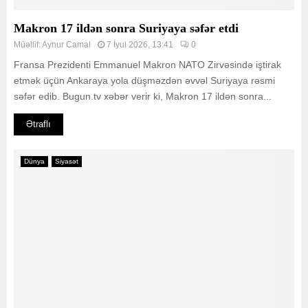
Makron 17 ildən sonra Suriyaya səfər etdi
Müəllif:
Aynur Camal
7 İyul 2026, 13:41
0
Fransa Prezidenti Emmanuel Makron NATO Zirvəsində iştirak
etmək üçün Ankaraya yola düşməzdən əvvəl Suriyaya rəsmi
səfər edib. Bugun.tv xəbər verir ki, Makron 17 ildən sonra...
Ətraflı
Dünya
Siyasət