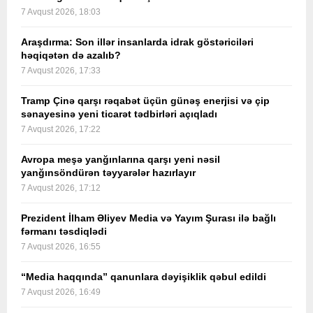
7 Avqust 2026, 18:03
Araşdırma: Son illər insanlarda idrak göstəriciləri
həqiqətən də azalıb?
7 Avqust 2026, 17:33
Tramp Çinə qarşı rəqabət üçün günəş enerjisi və çip
sənayesinə yeni ticarət tədbirləri açıqladı
7 Avqust 2026, 17:22
Avropa meşə yanğınlarına qarşı yeni nəsil
yanğınsöndürən təyyarələr hazırlayır
7 Avqust 2026, 17:12
Prezident İlham Əliyev Media və Yayım Şurası ilə bağlı
fərmanı təsdiqlədi
7 Avqust 2026, 16:55
“Media haqqında” qanunlara dəyişiklik qəbul edildi
7 Avqust 2026, 16:49