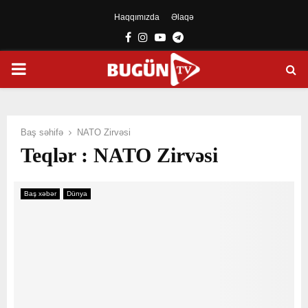
Haqqımızda
Əlaqə
Facebook
Instagram
Youtube
Telegram
PRIMARY
MENU
Baş səhifə
NATO Zirvəsi
Teqlər : NATO Zirvəsi
Baş xəbər
Dünya