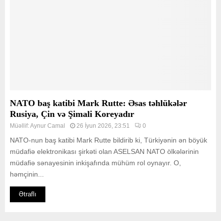
NATO baş katibi Mark Rutte: Əsas təhlükələr
Rusiya, Çin və Şimali Koreyadır
Müəllif:
Aynur Camal
26 İyun 2026, 23:51
0
NATO-nun baş katibi Mark Rutte bildirib ki, Türkiyənin ən böyük
müdafiə elektronikası şirkəti olan ASELSAN NATO ölkələrinin
müdafiə sənayesinin inkişafında mühüm rol oynayır. O,
həmçinin...
Ətraflı