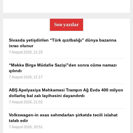
Son yazılar
Sivasda yetişdirilən “Türk qızılbalığı” dünya bazarına
ixrac olunur
7 Avqust 2026, 21:25
“Məkkə Birgə Müdafiə Sazişi”dən sonra cümə namazı
qılındı
7 Avqust 2026, 21:17
ABŞ Apelyasiya Məhkəməsi Trampın Ağ Evdə 400 milyon
dollarlıq bal zalı layihəsini dayandırdı
7 Avqust 2026, 21:02
Volkswagen-in əsas səhmdarları şirkətdə təcili islahat
tələb edir
7 Avqust 2026, 20:51