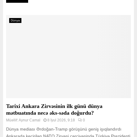
Dünya
Tarixi Ankara Zirvəsinin ilk günü dünya
mətbuatında necə əks-səda doğurdu?
Müəllif:
Aynur Camal
8 İyul 2026, 9:18
0
Dünya mediası Ərdoğan-Tramp görüşünü geniş işıqlandırdı
Ankarada keçirilən NATO Zirvəsi çərçivəsində Türkiyə Prezidenti