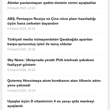
Alimlər paslanmayan qədim dəmirin sirrini açıqladılar
6 Avqust 2026, 21:04
ABŞ, Pentaqon Rusiya və Çinə nüvə planı hazırladığı
üçün İrana zərbələri dayandırır
6 Avqust 2026, 20:44
Türkiyəli media nümayəndələri Qarabağda aparılan
bərpa-quruculuq işləri ilə tanış oldular
6 Avqust 2026, 20:36
Sky News: Ukraynada yeraltı PUA istehsalı şəbəkəsi
fəaliyyət göstərir
6 Avqust 2026, 20:28
Quterreş Hirosimaya atom bombasını atan ölkənin adını
yenə çəkmədi
6 Avqust 2026, 19:19
Uşaqlar üçün D vitamininin 4 ən yaxşı qida mənbəyi
açıqlandı