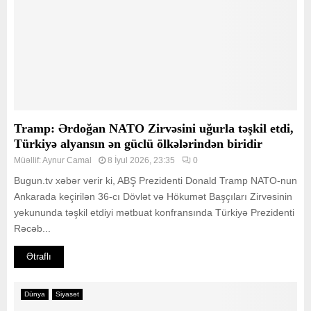
Tramp: Ərdoğan NATO Zirvəsini uğurla təşkil etdi,
Türkiyə alyansın ən güclü ölkələrindən biridir
Müəllif:
Aynur Camal
8 İyul 2026, 23:35
0
Bugun.tv xəbər verir ki, ABŞ Prezidenti Donald Tramp NATO-nun
Ankarada keçirilən 36-cı Dövlət və Hökumət Başçıları Zirvəsinin
yekununda təşkil etdiyi mətbuat konfransında Türkiyə Prezidenti
Rəcəb...
Ətraflı
Dünya
Siyasət