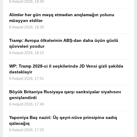
6 Avqust 2026, 18:45
Alimlər hər gün məşq etmədən arıqlamağın yolunu
müəyyən etdilər
6 Avqust 2026, 18:35
Tramp: Avropa ölkələrinin ABŞ-dan daha üçün güclü
qüvvələri yoxdur
6 Avqust 2026, 18:15
WP: Tramp 2028-ci il seçkilərində JD Vensi gizli şəkildə
dəstəkləyir
6 Avqust 2026, 17:51
Böyük Britaniya Rusiyaya qarşı sanksiyalar siyahısını
genişləndirdi
6 Avqust 2026, 17:40
Yaponiya Baş naziri: Üç qeyri-nüvə prinsipinə sadiq
qalacağıq
6 Avqust 2026, 17:25