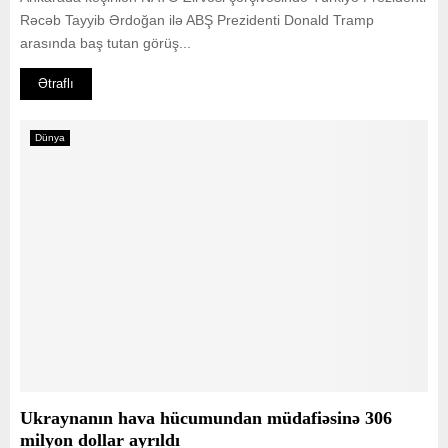
Rəcəb Tayyib Ərdoğan ilə ABŞ Prezidenti Donald Tramp
arasında baş tutan görüş...
Ətraflı
Dünya
Ukraynanın hava hücumundan müdafiəsinə 306
milyon dollar ayrıldı