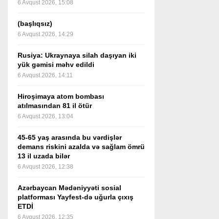
6 Avqust 2026, 15:08
(başlıqsız)
6 Avqust 2026, 14:29
Rusiya: Ukraynaya silah daşıyan iki
yük gəmisi məhv edildi
6 Avqust 2026, 14:11
Hiroşimaya atom bombası
atılmasından 81 il ötür
6 Avqust 2026, 13:04
45-65 yaş arasında bu vərdişlər
demans riskini azalda və sağlam ömrü
13 il uzada bilər
6 Avqust 2026, 12:38
Azərbaycan Mədəniyyəti sosial
platforması Yayfest-də uğurla çıxış
ETDİ
6 Avqust 2026, 12:35