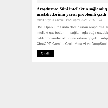
Araşdırma: Süni intellektin sağlamlıq
məsləhətlərinin yarısı problemli çıxdı
Müəllif:
Aynur Camal
21 Aprel 2026, 23:50
0
BMJ Open jurnalında dərc olunan araşdırma s
intellekt çat-botlarının sağlamlıqla bağlı cavab
ciddi problemlər olduğunu ortaya qoyub. Tədq
ChatGPT, Gemini, Grok, Meta AI və DeepSeek.
Ətraflı