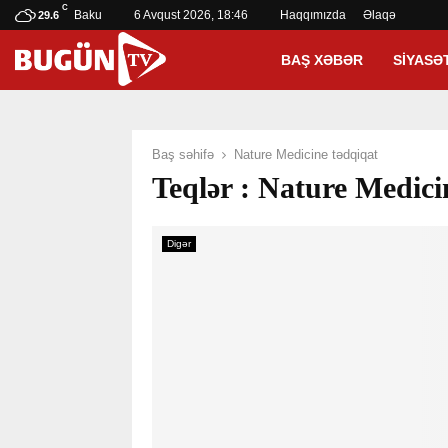
C
Baku
6 Avqust 2026, 18:46
Haqqımızda
Əlaqə
29.6
BAŞ XƏBƏR
SIYASƏ
Baş səhifə
Nature Medicine tədqiqat
Teqlər : Nature Medici
Digər