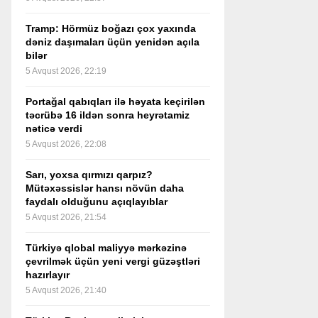
Tramp: Hörmüz boğazı çox yaxında
dəniz daşımaları üçün yenidən açıla
bilər
5 Avqust 2026, 22:19
Portağal qabıqları ilə həyata keçirilən
təcrübə 16 ildən sonra heyrətamiz
nəticə verdi
5 Avqust 2026, 22:08
Sarı, yoxsa qırmızı qarpız?
Mütəxəssislər hansı növün daha
faydalı olduğunu açıqlayıblar
5 Avqust 2026, 21:54
Türkiyə qlobal maliyyə mərkəzinə
çevrilmək üçün yeni vergi güzəştləri
hazırlayır
5 Avqust 2026, 21:40