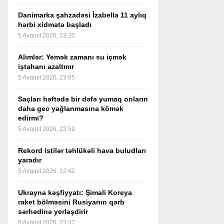
Danimarka şahzadəsi İzabella 11 aylıq
hərbi xidmətə başladı
5 Avqust 2026, 23:20
Alimlər: Yemək zamanı su içmək
iştahanı azaltmır
5 Avqust 2026, 23:05
Saçları həftədə bir dəfə yumaq onların
daha gec yağlanmasına kömək
edirmi?
5 Avqust 2026, 22:59
Rekord istilər təhlükəli hava buludları
yaradır
5 Avqust 2026, 22:42
Ukrayna kəşfiyyatı: Şimali Koreya
raket bölməsini Rusiyanın qərb
sərhədinə yerləşdirir
5 Avqust 2026, 22:37