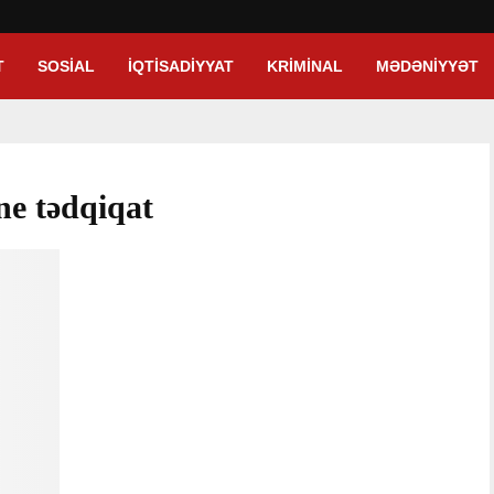
T
SOSIAL
İQTISADIYYAT
KRIMINAL
MƏDƏNIYYƏT
ne tədqiqat