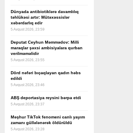
Dünyada antibiotiklərə davamlılıq
təhlükəsi artır: Mütəxəssislər
xəbərdarlıq edir
5 Avqust 2026, 23:59
Deputat Ceyhun Məmmədov: Milli
maraqlar şəxsi ambisiyalara qurban
verilməməlidir
5 Avqust 2026, 23:55
Dörd nəfəri bıçaqlayan qadın həbs
edildi
5 Avqust 2026, 23:46
ABŞ deportasiya reysini bərpa etdi
5 Avqust 2026, 23:37
Məşhur TikTok fenomeni canlı yayım
zamanı güllələnərək öldürüldü
5 Avqust 2026, 23:28