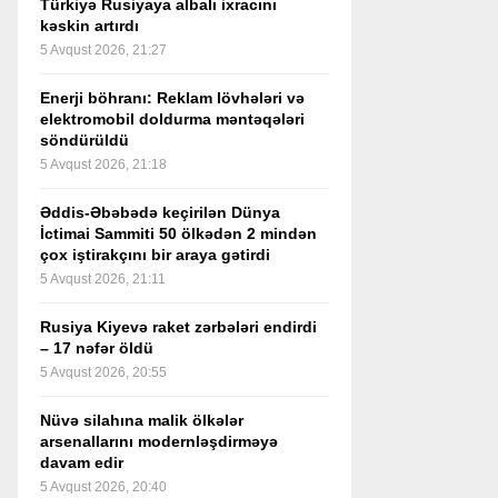
Türkiyə Rusiyaya albalı ixracını
kəskin artırdı
5 Avqust 2026, 21:27
Enerji böhranı: Reklam lövhələri və
elektromobil doldurma məntəqələri
söndürüldü
5 Avqust 2026, 21:18
Əddis-Əbəbədə keçirilən Dünya
İctimai Sammiti 50 ölkədən 2 mindən
çox iştirakçını bir araya gətirdi
5 Avqust 2026, 21:11
Rusiya Kiyevə raket zərbələri endirdi
– 17 nəfər öldü
5 Avqust 2026, 20:55
Nüvə silahına malik ölkələr
arsenallarını modernləşdirməyə
davam edir
5 Avqust 2026, 20:40