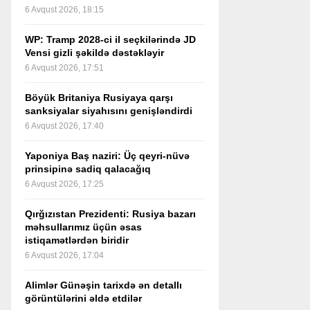
6 Avqust 2026, 18:15
WP: Tramp 2028-ci il seçkilərində JD
Vensi gizli şəkildə dəstəkləyir
6 Avqust 2026, 17:51
Böyük Britaniya Rusiyaya qarşı
sanksiyalar siyahısını genişləndirdi
6 Avqust 2026, 17:40
Yaponiya Baş naziri: Üç qeyri-nüvə
prinsipinə sadiq qalacağıq
6 Avqust 2026, 17:25
Qırğızıstan Prezidenti: Rusiya bazarı
məhsullarımız üçün əsas
istiqamətlərdən biridir
6 Avqust 2026, 17:04
Alimlər Günəşin tarixdə ən detallı
görüntülərini əldə etdilər