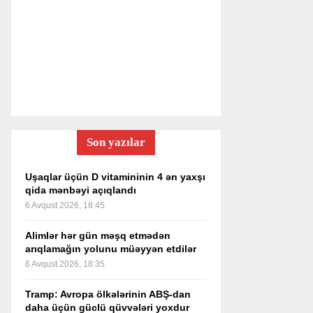
Son yazılar
Uşaqlar üçün D vitamininin 4 ən yaxşı
qida mənbəyi açıqlandı
6 Avqust 2026, 18:45
Alimlər hər gün məşq etmədən
arıqlamağın yolunu müəyyən etdilər
6 Avqust 2026, 18:35
Tramp: Avropa ölkələrinin ABŞ-dan
daha üçün güclü qüvvələri yoxdur