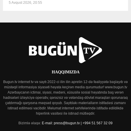
5 Avqust 2026, 20:55
HAQQIMIZDA
Bugun.tv internet tv və saytı 2022-ci ilin ilin aprelin 12-də fəaliyyətə başlayıb və
müstəqil informasiya siyasəti həyata keçirən media qurumudur! www.bugun.tv
Azərbaycanın ictimai, siyasi, mədəni, xüsusilə sosial həyatında baş verən
hadisələri izləyiciyə operativ, qərəzsiz və vətəndaş-dövlət maraqları qorunaraq
çatdırmağı qarşısına məqsəd qoyub. Saytdakı materialların istifadəsi zamanı
istinad edilməsi vacibdir. Məlumat internet səhifələrində istifadə edildikdə
hiperlink vasitəsi ilə istinad mütləqdir.
Bizimlə əlaqə:
E-mail: press@bugun.tv | +994 51 567 32 09