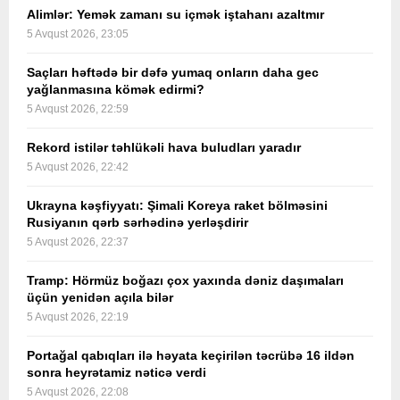
Alimlər: Yemək zamanı su içmək iştahanı azaltmır
5 Avqust 2026, 23:05
Saçları həftədə bir dəfə yumaq onların daha gec
yağlanmasına kömək edirmi?
5 Avqust 2026, 22:59
Rekord istilər təhlükəli hava buludları yaradır
5 Avqust 2026, 22:42
Ukrayna kəşfiyyatı: Şimali Koreya raket bölməsini
Rusiyanın qərb sərhədinə yerləşdirir
5 Avqust 2026, 22:37
Tramp: Hörmüz boğazı çox yaxında dəniz daşımaları
üçün yenidən açıla bilər
5 Avqust 2026, 22:19
Portağal qabıqları ilə həyata keçirilən təcrübə 16 ildən
sonra heyrətamiz nəticə verdi
5 Avqust 2026, 22:08