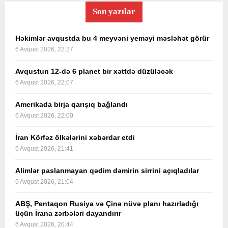
Son yazılar
Həkimlər avqustda bu 4 meyvəni yeməyi məsləhət görür
6 Avqust 2026, 22:27
Avqustun 12-də 6 planet bir xəttdə düzüləcək
6 Avqust 2026, 22:07
Amerikada birja qarışıq bağlandı
6 Avqust 2026, 22:00
İran Körfəz ölkələrini xəbərdar etdi
6 Avqust 2026, 21:41
Alimlər paslanmayan qədim dəmirin sirrini açıqladılar
6 Avqust 2026, 21:04
ABŞ, Pentaqon Rusiya və Çinə nüvə planı hazırladığı
üçün İrana zərbələri dayandırır
6 Avqust 2026, 20:44