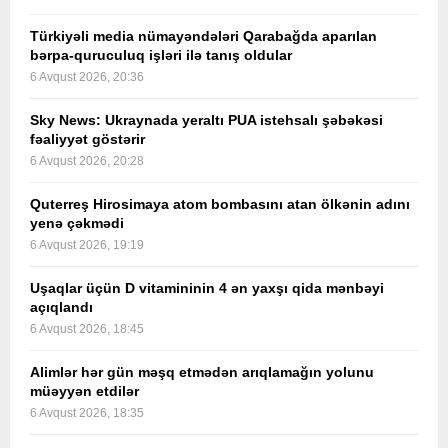
Türkiyəli media nümayəndələri Qarabağda aparılan
bərpa-quruculuq işləri ilə tanış oldular
6 Avqust 2026, 20:36
Sky News: Ukraynada yeraltı PUA istehsalı şəbəkəsi
fəaliyyət göstərir
6 Avqust 2026, 20:28
Quterreş Hirosimaya atom bombasını atan ölkənin adını
yenə çəkmədi
6 Avqust 2026, 19:19
Uşaqlar üçün D vitamininin 4 ən yaxşı qida mənbəyi
açıqlandı
6 Avqust 2026, 18:45
Alimlər hər gün məşq etmədən arıqlamağın yolunu
müəyyən etdilər
6 Avqust 2026, 18:35