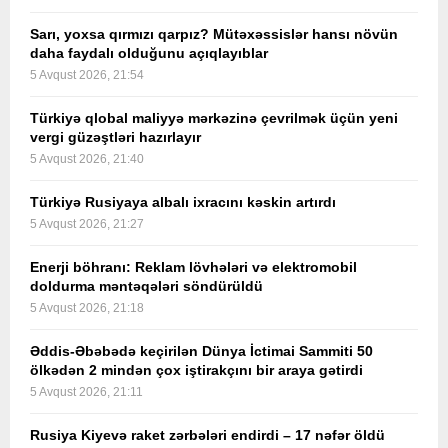
Sarı, yoxsa qırmızı qarpız? Mütəxəssislər hansı növün
daha faydalı olduğunu açıqlayıblar
5 Avqust 2026, 21:54
Türkiyə qlobal maliyyə mərkəzinə çevrilmək üçün yeni
vergi güzəştləri hazırlayır
5 Avqust 2026, 21:40
Türkiyə Rusiyaya albalı ixracını kəskin artırdı
5 Avqust 2026, 21:27
Enerji böhranı: Reklam lövhələri və elektromobil
doldurma məntəqələri söndürüldü
5 Avqust 2026, 21:18
Əddis-Əbəbədə keçirilən Dünya İctimai Sammiti 50
ölkədən 2 mindən çox iştirakçını bir araya gətirdi
5 Avqust 2026, 21:11
Rusiya Kiyevə raket zərbələri endirdi – 17 nəfər öldü