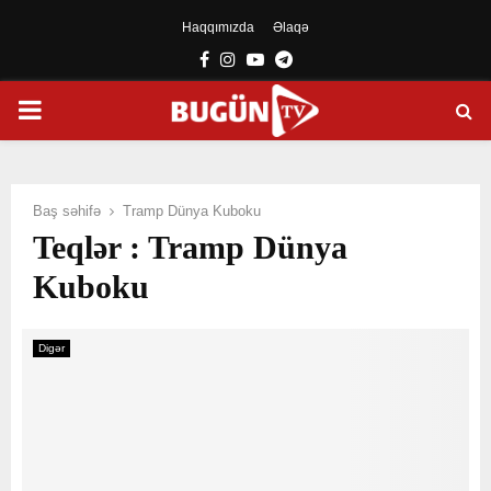
Haqqımızda
Əlaqə
Facebook
Instagram
Youtube
Telegram
PRIMARY
MENU
Baş səhifə
Tramp Dünya Kuboku
Teqlər : Tramp Dünya
Kuboku
Digər