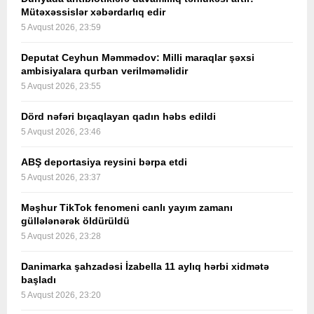
Mütəxəssislər xəbərdarlıq edir
5 Avqust 2026, 23:59
Deputat Ceyhun Məmmədov: Milli maraqlar şəxsi
ambisiyalara qurban verilməməlidir
5 Avqust 2026, 23:55
Dörd nəfəri bıçaqlayan qadın həbs edildi
5 Avqust 2026, 23:46
ABŞ deportasiya reysini bərpa etdi
5 Avqust 2026, 23:37
Məşhur TikTok fenomeni canlı yayım zamanı
güllələnərək öldürüldü
5 Avqust 2026, 23:28
Danimarka şahzadəsi İzabella 11 aylıq hərbi xidmətə
başladı
5 Avqust 2026, 23:20