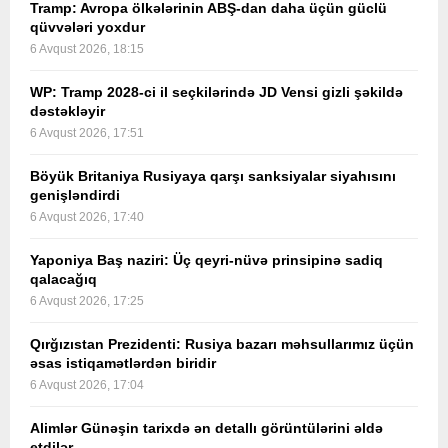
Tramp: Avropa ölkələrinin ABŞ-dan daha üçün güclü
qüvvələri yoxdur
6 Avqust 2026, 18:15
WP: Tramp 2028-ci il seçkilərində JD Vensi gizli şəkildə
dəstəkləyir
6 Avqust 2026, 17:51
Böyük Britaniya Rusiyaya qarşı sanksiyalar siyahısını
genişləndirdi
6 Avqust 2026, 17:40
Yaponiya Baş naziri: Üç qeyri-nüvə prinsipinə sadiq
qalacağıq
6 Avqust 2026, 17:25
Qırğızıstan Prezidenti: Rusiya bazarı məhsullarımız üçün
əsas istiqamətlərdən biridir
6 Avqust 2026, 17:04
Alimlər Günəşin tarixdə ən detallı görüntülərini əldə
etdilər