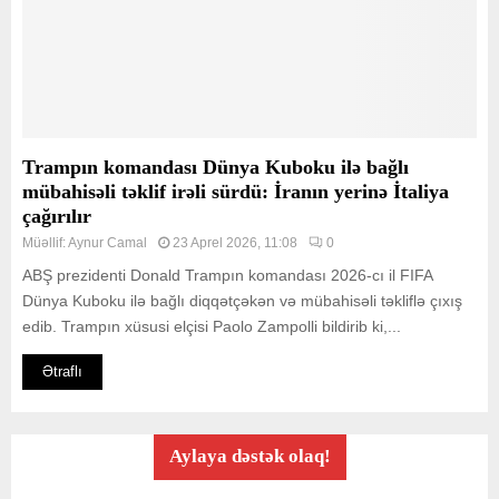
Trampın komandası Dünya Kuboku ilə bağlı
mübahisəli təklif irəli sürdü: İranın yerinə İtaliya
çağırılır
Müəllif:
Aynur Camal
23 Aprel 2026, 11:08
0
ABŞ prezidenti Donald Trampın komandası 2026-cı il FIFA
Dünya Kuboku ilə bağlı diqqətçəkən və mübahisəli təkliflə çıxış
edib. Trampın xüsusi elçisi Paolo Zampolli bildirib ki,...
Ətraflı
Aylaya dəstək olaq!