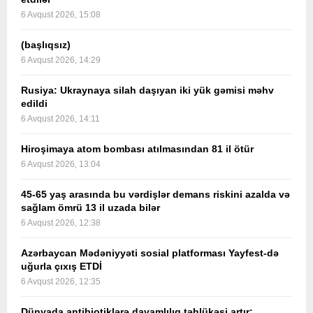
6 Avqust 2026, 15:08
(başlıqsız)
6 Avqust 2026, 14:29
Rusiya: Ukraynaya silah daşıyan iki yük gəmisi məhv
edildi
6 Avqust 2026, 14:11
Hiroşimaya atom bombası atılmasından 81 il ötür
6 Avqust 2026, 13:04
45-65 yaş arasında bu vərdişlər demans riskini azalda və
sağlam ömrü 13 il uzada bilər
6 Avqust 2026, 12:38
Azərbaycan Mədəniyyəti sosial platforması Yayfest-də
uğurla çıxış ETDİ
6 Avqust 2026, 12:35
Dünyada antibiotiklərə davamlılıq təhlükəsi artır: