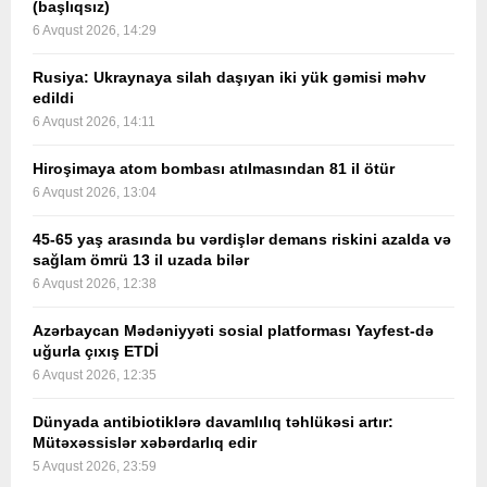
(başlıqsız)
6 Avqust 2026, 14:29
Rusiya: Ukraynaya silah daşıyan iki yük gəmisi məhv
edildi
6 Avqust 2026, 14:11
Hiroşimaya atom bombası atılmasından 81 il ötür
6 Avqust 2026, 13:04
45-65 yaş arasında bu vərdişlər demans riskini azalda və
sağlam ömrü 13 il uzada bilər
6 Avqust 2026, 12:38
Azərbaycan Mədəniyyəti sosial platforması Yayfest-də
uğurla çıxış ETDİ
6 Avqust 2026, 12:35
Dünyada antibiotiklərə davamlılıq təhlükəsi artır:
Mütəxəssislər xəbərdarlıq edir
5 Avqust 2026, 23:59