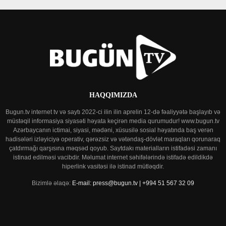
HAQQIMIZDA
Bugun.tv internet tv və saytı 2022-ci ilin ilin aprelin 12-də fəaliyyətə başlayıb və
müstəqil informasiya siyasəti həyata keçirən media qurumudur! www.bugun.tv
Azərbaycanın ictimai, siyasi, mədəni, xüsusilə sosial həyatında baş verən
hadisələri izləyiciyə operativ, qərəzsiz və vətəndaş-dövlət maraqları qorunaraq
çatdırmağı qarşısına məqsəd qoyub. Saytdakı materialların istifadəsi zamanı
istinad edilməsi vacibdir. Məlumat internet səhifələrində istifadə edildikdə
hiperlink vasitəsi ilə istinad mütləqdir.
Bizimlə əlaqə:
E-mail: press@bugun.tv | +994 51 567 32 09