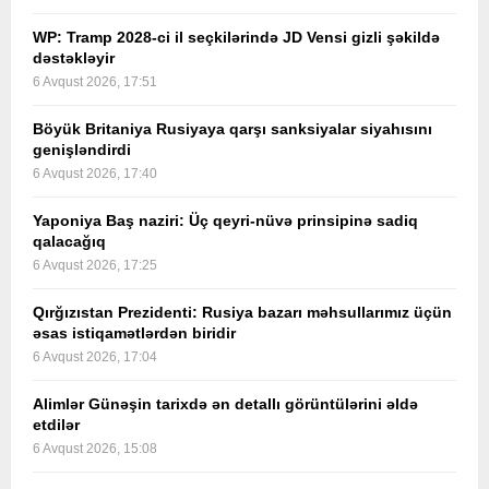
WP: Tramp 2028-ci il seçkilərində JD Vensi gizli şəkildə
dəstəkləyir
6 Avqust 2026, 17:51
Böyük Britaniya Rusiyaya qarşı sanksiyalar siyahısını
genişləndirdi
6 Avqust 2026, 17:40
Yaponiya Baş naziri: Üç qeyri-nüvə prinsipinə sadiq
qalacağıq
6 Avqust 2026, 17:25
Qırğızıstan Prezidenti: Rusiya bazarı məhsullarımız üçün
əsas istiqamətlərdən biridir
6 Avqust 2026, 17:04
Alimlər Günəşin tarixdə ən detallı görüntülərini əldə
etdilər
6 Avqust 2026, 15:08