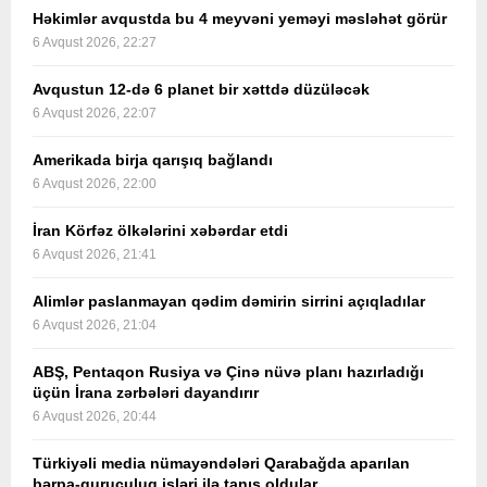
Həkimlər avqustda bu 4 meyvəni yeməyi məsləhət görür
6 Avqust 2026, 22:27
Avqustun 12-də 6 planet bir xəttdə düzüləcək
6 Avqust 2026, 22:07
Amerikada birja qarışıq bağlandı
6 Avqust 2026, 22:00
İran Körfəz ölkələrini xəbərdar etdi
6 Avqust 2026, 21:41
Alimlər paslanmayan qədim dəmirin sirrini açıqladılar
6 Avqust 2026, 21:04
ABŞ, Pentaqon Rusiya və Çinə nüvə planı hazırladığı
üçün İrana zərbələri dayandırır
6 Avqust 2026, 20:44
Türkiyəli media nümayəndələri Qarabağda aparılan
bərpa-quruculuq işləri ilə tanış oldular