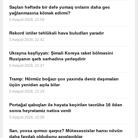
Saçları həftədə bir dəfə yumaq onların daha gec
yağlanmasına kömək edirmi?
5 Avqust 2026, 22:59
Rekord istilər təhlükəli hava buludları yaradır
5 Avqust 2026, 22:42
Ukrayna kəşfiyyatı: Şimali Koreya raket bölməsini
Rusiyanın qərb sərhədinə yerləşdirir
5 Avqust 2026, 22:37
Tramp: Hörmüz boğazı çox yaxında dəniz daşımaları
üçün yenidən açıla bilər
5 Avqust 2026, 22:19
Portağal qabıqları ilə həyata keçirilən təcrübə 16 ildən
sonra heyrətamiz nəticə verdi
5 Avqust 2026, 22:08
Sarı, yoxsa qırmızı qarpız? Mütəxəssislər hansı növün
daha faydalı olduğunu açıqlayıblar