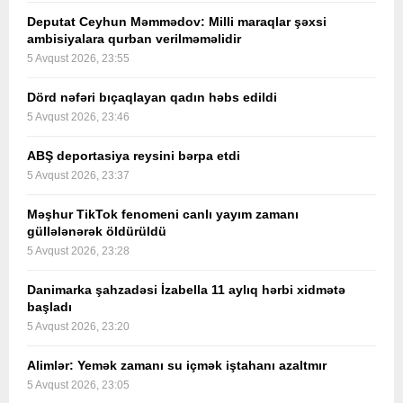
Deputat Ceyhun Məmmədov: Milli maraqlar şəxsi
ambisiyalara qurban verilməməlidir
5 Avqust 2026, 23:55
Dörd nəfəri bıçaqlayan qadın həbs edildi
5 Avqust 2026, 23:46
ABŞ deportasiya reysini bərpa etdi
5 Avqust 2026, 23:37
Məşhur TikTok fenomeni canlı yayım zamanı
güllələnərək öldürüldü
5 Avqust 2026, 23:28
Danimarka şahzadəsi İzabella 11 aylıq hərbi xidmətə
başladı
5 Avqust 2026, 23:20
Alimlər: Yemək zamanı su içmək iştahanı azaltmır
5 Avqust 2026, 23:05