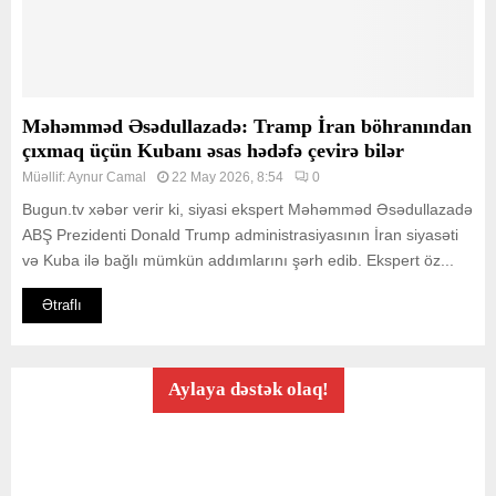
Məhəmməd Əsədullazadə: Tramp İran böhranından
çıxmaq üçün Kubanı əsas hədəfə çevirə bilər
Müəllif:
Aynur Camal
22 May 2026, 8:54
0
Bugun.tv xəbər verir ki, siyasi ekspert Məhəmməd Əsədullazadə
ABŞ Prezidenti Donald Trump administrasiyasının İran siyasəti
və Kuba ilə bağlı mümkün addımlarını şərh edib. Ekspert öz...
Ətraflı
Aylaya dəstək olaq!