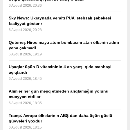
6 Avqust 2026, 20:36
Sky News: Ukraynada yeraltı PUA istehsalı şəbəkəsi
fəaliyyət göstərir
6 Avqust 2026, 20:28
Quterreş Hirosimaya atom bombasını atan ölkənin adını
yenə çəkmədi
6 Avqust 2026, 19:19
Uşaqlar üçün D vitamininin 4 ən yaxşı qida mənbəyi
açıqlandı
6 Avqust 2026, 18:45
Alimlər hər gün məşq etmədən arıqlamağın yolunu
müəyyən etdilər
6 Avqust 2026, 18:35
Tramp: Avropa ölkələrinin ABŞ-dan daha üçün güclü
qüvvələri yoxdur
6 Avqust 2026, 18:15