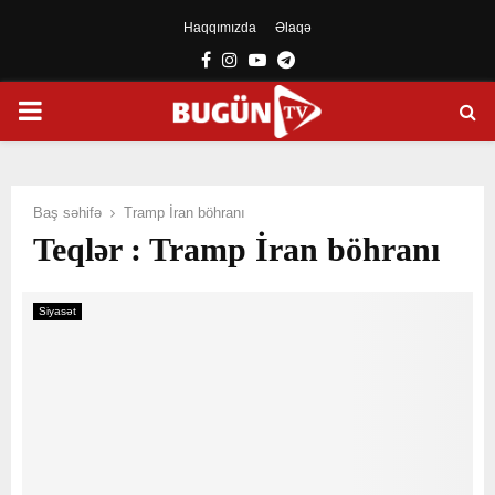
Haqqımızda
Əlaqə
Facebook
Instagram
Youtube
Telegram
PRIMARY
MENU
Baş səhifə
Tramp İran böhranı
Teqlər : Tramp İran böhranı
Siyasət