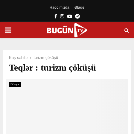
Haqqımızda
Əlaqə
Facebook
Instagram
Youtube
Telegram
PRIMARY
MENU
Baş səhifə
turizm çöküşü
Teqlər : turizm çöküşü
Dünya