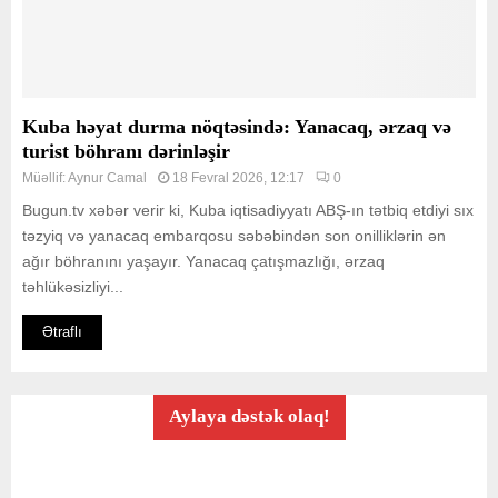
Kuba həyat durma nöqtəsində: Yanacaq, ərzaq və
turist böhranı dərinləşir
Müəllif:
Aynur Camal
18 Fevral 2026, 12:17
0
Bugun.tv xəbər verir ki, Kuba iqtisadiyyatı ABŞ-ın tətbiq etdiyi sıx
təzyiq və yanacaq embarqosu səbəbindən son onilliklərin ən
ağır böhranını yaşayır. Yanacaq çatışmazlığı, ərzaq
təhlükəsizliyi...
Ətraflı
Aylaya dəstək olaq!