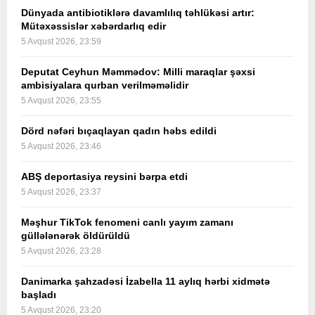
Dünyada antibiotiklərə davamlılıq təhlükəsi artır:
Mütəxəssislər xəbərdarlıq edir
5 Avqust 2026, 23:59
Deputat Ceyhun Məmmədov: Milli maraqlar şəxsi
ambisiyalara qurban verilməməlidir
5 Avqust 2026, 23:55
Dörd nəfəri bıçaqlayan qadın həbs edildi
5 Avqust 2026, 23:46
ABŞ deportasiya reysini bərpa etdi
5 Avqust 2026, 23:37
Məşhur TikTok fenomeni canlı yayım zamanı
güllələnərək öldürüldü
5 Avqust 2026, 23:28
Danimarka şahzadəsi İzabella 11 aylıq hərbi xidmətə
başladı
5 Avqust 2026, 23:20