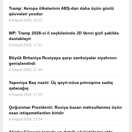
Tramp: Avropa ölkələrinin ABŞ-dan daha üçün güclü
qüvvələri yoxdur
6 Avqust 2026, 18:15
WP: Tramp 2028-ci il seçkilərində JD Vensi gizli şəkildə
dəstəkləyir
6 Avqust 2026, 17:51
Böyük Britaniya Rusiyaya qarşı sanksiyalar siyahısını
genişləndirdi
6 Avqust 2026, 17:40
Yaponiya Baş naziri: Üç qeyri-nüvə prinsipinə sadiq
qalacağıq
6 Avqust 2026, 17:25
Qırğızıstan Prezidenti: Rusiya bazarı məhsullarımız üçün
əsas istiqamətlərdən biridir
6 Avqust 2026, 17:04