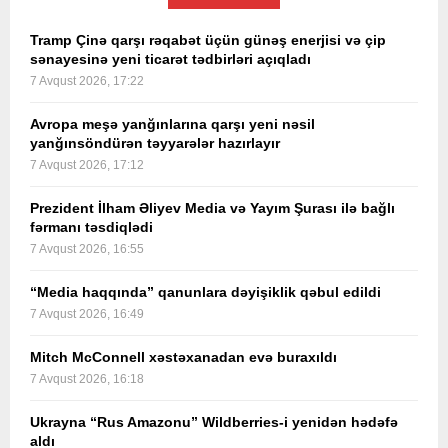
Tramp Çinə qarşı rəqabət üçün günəş enerjisi və çip
sənayesinə yeni ticarət tədbirləri açıqladı
7 Avqust 2026, 17:22
Avropa meşə yanğınlarına qarşı yeni nəsil
yanğınsöndürən təyyarələr hazırlayır
7 Avqust 2026, 17:12
Prezident İlham Əliyev Media və Yayım Şurası ilə bağlı
fərmanı təsdiqlədi
7 Avqust 2026, 16:55
“Media haqqında” qanunlara dəyişiklik qəbul edildi
7 Avqust 2026, 16:49
Mitch McConnell xəstəxanadan evə buraxıldı
7 Avqust 2026, 16:18
Ukrayna “Rus Amazonu” Wildberries-i yenidən hədəfə
aldı