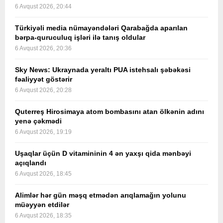
6 Avqust 2026, 20:44
Türkiyəli media nümayəndələri Qarabağda aparılan
bərpa-quruculuq işləri ilə tanış oldular
6 Avqust 2026, 20:36
Sky News: Ukraynada yeraltı PUA istehsalı şəbəkəsi
fəaliyyət göstərir
6 Avqust 2026, 20:28
Quterreş Hirosimaya atom bombasını atan ölkənin adını
yenə çəkmədi
6 Avqust 2026, 19:19
Uşaqlar üçün D vitamininin 4 ən yaxşı qida mənbəyi
açıqlandı
6 Avqust 2026, 18:45
Alimlər hər gün məşq etmədən arıqlamağın yolunu
müəyyən etdilər
6 Avqust 2026, 18:35