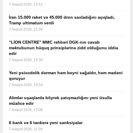
7 Avqust 2026, 15:51
İran 15.000 raket və 45.000 dron saxladığını açıqladı,
Tramp ultimatum verdi
7 Avqust 2026, 15:39
“LİON CENTRE” MMC rəhbəri DGK-nın cavab
məktubunun hüquq prinsiplərinə zidd olduğunu iddia
edir
7 Avqust 2026, 15:30
Yeni psixodelik dərman həm beyni sağaldır, həm mədəni
qoruyur
7 Avqust 2026, 14:54
Alimlər uşaqlarda böyrək çatışmazlığını yeni üsulla
müalicə edir
7 Avqust 2026, 13:08
6 bank və 6 tankerə yeni sanksiyalar
7 Avqust 2026, 11:39