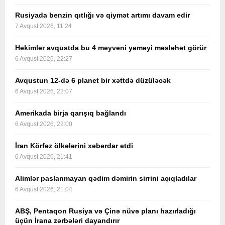
Rusiyada benzin qıtlığı və qiymət artımı davam edir
7 Avqust 2026, 11:24
Həkimlər avqustda bu 4 meyvəni yeməyi məsləhət görür
6 Avqust 2026, 22:27
Avqustun 12-də 6 planet bir xəttdə düzüləcək
6 Avqust 2026, 22:07
Amerikada birja qarışıq bağlandı
6 Avqust 2026, 22:00
İran Körfəz ölkələrini xəbərdar etdi
6 Avqust 2026, 21:41
Alimlər paslanmayan qədim dəmirin sirrini açıqladılar
6 Avqust 2026, 21:04
ABŞ, Pentaqon Rusiya və Çinə nüvə planı hazırladığı
üçün İrana zərbələri dayandırır