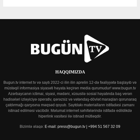
HAQQIMIZDA
Bugun.tv internet tv və saytı 2022-ci ilin ilin aprelin 12-də fəaliyyətə başlayıb və
müstəqil informasiya siyasəti həyata keçirən media qurumudur! www.bugun.tv
Azərbaycanın ictimai, siyasi, mədəni, xüsusilə sosial həyatında baş verən
hadisələri izləyiciyə operativ, qərəzsiz və vətəndaş-dövlət maraqları qorunaraq
çatdırmağı qarşısına məqsəd qoyub. Saytdakı materialların istifadəsi zamanı
istinad edilməsi vacibdir. Məlumat internet səhifələrində istifadə edildikdə
hiperlink vasitəsi ilə istinad mütləqdir.
Bizimlə əlaqə:
E-mail: press@bugun.tv | +994 51 567 32 09