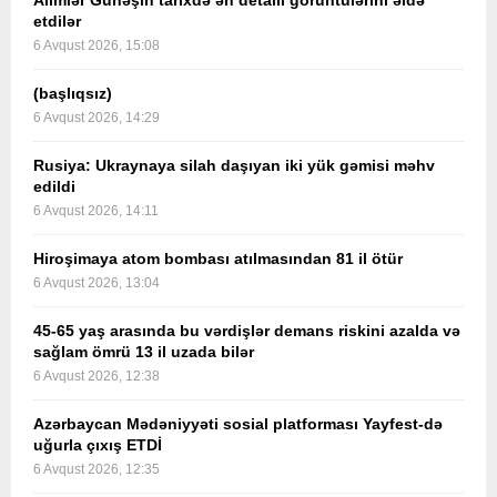
Alimlər Günəşin tarixdə ən detallı görüntülərini əldə
etdilər
6 Avqust 2026, 15:08
(başlıqsız)
6 Avqust 2026, 14:29
Rusiya: Ukraynaya silah daşıyan iki yük gəmisi məhv
edildi
6 Avqust 2026, 14:11
Hiroşimaya atom bombası atılmasından 81 il ötür
6 Avqust 2026, 13:04
45-65 yaş arasında bu vərdişlər demans riskini azalda və
sağlam ömrü 13 il uzada bilər
6 Avqust 2026, 12:38
Azərbaycan Mədəniyyəti sosial platforması Yayfest-də
uğurla çıxış ETDİ
6 Avqust 2026, 12:35