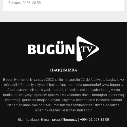
5 Avqust 2026, 20:55
HAQQIMIZDA
Bugun.tv internet tv və saytı 2022-ci ilin ilin aprelin 12-də fəaliyyətə başlayıb və
müstəqil informasiya siyasəti həyata keçirən media qurumudur! www.bugun.tv
Azərbaycanın ictimai, siyasi, mədəni, xüsusilə sosial həyatında baş verən
hadisələri izləyiciyə operativ, qərəzsiz və vətəndaş-dövlət maraqları qorunaraq
çatdırmağı qarşısına məqsəd qoyub. Saytdakı materialların istifadəsi zamanı
istinad edilməsi vacibdir. Məlumat internet səhifələrində istifadə edildikdə
hiperlink vasitəsi ilə istinad mütləqdir.
Bizimlə əlaqə:
E-mail: press@bugun.tv | +994 51 567 32 09