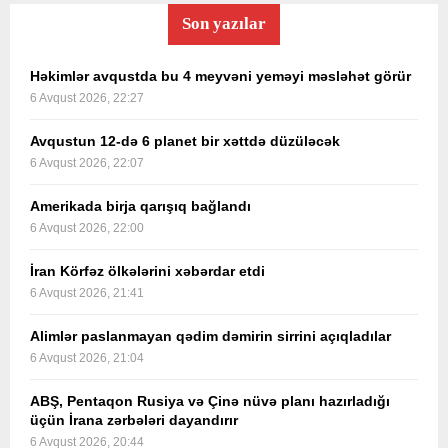
Son yazılar
Həkimlər avqustda bu 4 meyvəni yeməyi məsləhət görür
6 Avqust 2026, 22:27
Avqustun 12-də 6 planet bir xəttdə düzüləcək
6 Avqust 2026, 22:07
Amerikada birja qarışıq bağlandı
6 Avqust 2026, 22:00
İran Körfəz ölkələrini xəbərdar etdi
6 Avqust 2026, 21:41
Alimlər paslanmayan qədim dəmirin sirrini açıqladılar
6 Avqust 2026, 21:04
ABŞ, Pentaqon Rusiya və Çinə nüvə planı hazırladığı
üçün İrana zərbələri dayandırır
6 Avqust 2026, 20:44