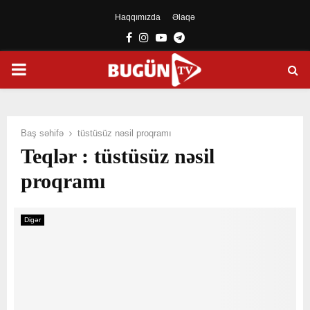
Haqqımızda
Əlaqə
Facebook
Instagram
Youtube
Telegram
PRIMARY
MENU
Baş səhifə
tüstüsüz nəsil proqramı
Teqlər : tüstüsüz nəsil
proqramı
Digər