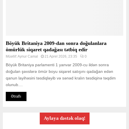
Böyük Britaniya 2009-dan sonra doğulanlara
ömürlük siqaret qadağası tətbiq edir
Müəllif:
Aynur Camal
21 Aprel 2026, 23:35
0
Böyük Britaniya parlamenti 1 yanvar 2009-cu ildən sonra
doğulan şəxslərə ömür boyu siqaret satışını qadağan edən
qanun layihəsini təsdiqləyib və sənəd kralın təsdiqinə təqdim
olunub....
Ətraflı
Aylaya dəstək olaq!