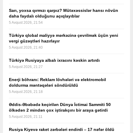
Sarı, yoxsa qırmızı qarpız? Mütəxəssislər hansı növün
daha faydalı olduğunu açıqlayıblar
5 Avqust 2026, 21:54
Türkiyə qlobal maliyyə mərkəzinə çevrilmək üçün yeni
vergi güzəştləri hazırlayır
5 Avqust 2026, 21:40
Türkiyə Rusiyaya albalı ixracını kəskin artırdı
5 Avqust 2026, 21:27
Enerji böhranı: Reklam lövhələri və elektromobil
doldurma məntəqələri söndürüldü
5 Avqust 2026, 21:18
Əddis-Əbəbədə keçirilən Dünya İctimai Sammiti 50
ölkədən 2 mindən çox iştirakçını bir araya gətirdi
5 Avqust 2026, 21:11
Rusiya Kiyevə raket zərbələri endirdi – 17 nəfər öldü