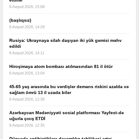
etdilər
6 Avqust 2026, 15:08
(başlıqsız)
6 Avqust 2026, 14:29
Rusiya: Ukraynaya silah daşıyan iki yük gəmisi məhv
edildi
6 Avqust 2026, 14:11
Hiroşimaya atom bombası atılmasından 81 il ötür
6 Avqust 2026, 13:04
45-65 yaş arasında bu vərdişlər demans riskini azalda və
sağlam ömrü 13 il uzada bilər
6 Avqust 2026, 12:38
Azərbaycan Mədəniyyəti sosial platforması Yayfest-də
uğurla çıxış ETDİ
6 Avqust 2026, 12:35
Dünyada antibiotiklərə davamlılıq təhlükəsi artır: