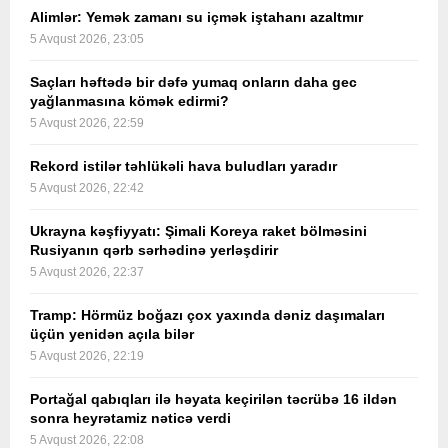
Alimlər: Yemək zamanı su içmək iştahanı azaltmır
5 Avqust 2026, 23:05
Saçları həftədə bir dəfə yumaq onların daha gec
yağlanmasına kömək edirmi?
5 Avqust 2026, 22:59
Rekord istilər təhlükəli hava buludları yaradır
5 Avqust 2026, 22:42
Ukrayna kəşfiyyatı: Şimali Koreya raket bölməsini
Rusiyanın qərb sərhədinə yerləşdirir
5 Avqust 2026, 22:37
Tramp: Hörmüz boğazı çox yaxında dəniz daşımaları
üçün yenidən açıla bilər
5 Avqust 2026, 22:19
Portağal qabıqları ilə həyata keçirilən təcrübə 16 ildən
sonra heyrətamiz nəticə verdi
5 Avqust 2026, 22:08