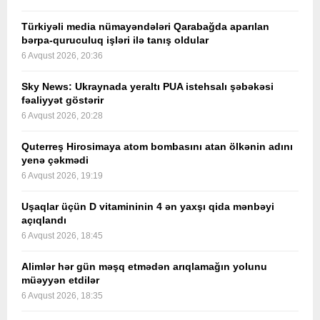
Türkiyəli media nümayəndələri Qarabağda aparılan
bərpa-quruculuq işləri ilə tanış oldular
6 Avqust 2026, 20:36
Sky News: Ukraynada yeraltı PUA istehsalı şəbəkəsi
fəaliyyət göstərir
6 Avqust 2026, 20:28
Quterreş Hirosimaya atom bombasını atan ölkənin adını
yenə çəkmədi
6 Avqust 2026, 19:19
Uşaqlar üçün D vitamininin 4 ən yaxşı qida mənbəyi
açıqlandı
6 Avqust 2026, 18:45
Alimlər hər gün məşq etmədən arıqlamağın yolunu
müəyyən etdilər
6 Avqust 2026, 18:35