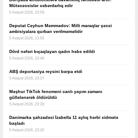
Mütəxəssislər xəbərdarlıq edir
5 Avqust 2026, 23:59
Deputat Ceyhun Məmmədov: Milli maraqlar şəxsi
ambisiyalara qurban verilməməlidir
5 Avqust 2026, 23:55
Dörd nəfəri bıçaqlayan qadın həbs edildi
5 Avqust 2026, 23:46
ABŞ deportasiya reysini bərpa etdi
5 Avqust 2026, 23:37
Məşhur TikTok fenomeni canlı yayım zamanı
güllələnərək öldürüldü
5 Avqust 2026, 23:28
Danimarka şahzadəsi İzabella 11 aylıq hərbi xidmətə
başladı
5 Avqust 2026, 23:20