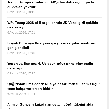
Tramp: Avropa ölkələrinin ABŞ-dan daha üçün güclü
qüvvələri yoxdur
6 Avqust 2026, 18:15
WP: Tramp 2028-ci il seçkilərində JD Vensi gizli şəkildə
dəstəkləyir
6 Avqust 2026, 17:51
Böyük Britaniya Rusiyaya qarşı sanksiyalar siyahısını
genişləndirdi
6 Avqust 2026, 17:40
Yaponiya Baş naziri: Üç qeyri-nüvə prinsipinə sadiq
qalacağıq
6 Avqust 2026, 17:25
Qırğızıstan Prezidenti: Rusiya bazarı məhsullarımız üçün
əsas istiqamətlərdən biridir
6 Avqust 2026, 17:04
Alimlər Günəşin tarixdə ən detallı görüntülərini əldə