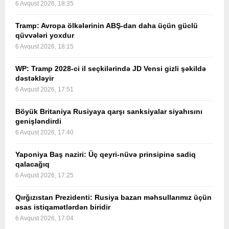
6 Avqust 2026, 18:35
Tramp: Avropa ölkələrinin ABŞ-dan daha üçün güclü
qüvvələri yoxdur
6 Avqust 2026, 18:15
WP: Tramp 2028-ci il seçkilərində JD Vensi gizli şəkildə
dəstəkləyir
6 Avqust 2026, 17:51
Böyük Britaniya Rusiyaya qarşı sanksiyalar siyahısını
genişləndirdi
6 Avqust 2026, 17:40
Yaponiya Baş naziri: Üç qeyri-nüvə prinsipinə sadiq
qalacağıq
6 Avqust 2026, 17:25
Qırğızıstan Prezidenti: Rusiya bazarı məhsullarımız üçün
əsas istiqamətlərdən biridir
6 Avqust 2026, 17:04