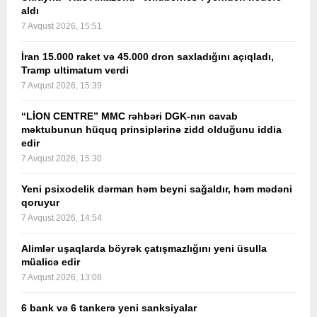
aldı
7 Avqust 2026, 15:51
İran 15.000 raket və 45.000 dron saxladığını açıqladı,
Tramp ultimatum verdi
7 Avqust 2026, 15:39
“LİON CENTRE” MMC rəhbəri DGK-nın cavab
məktubunun hüquq prinsiplərinə zidd olduğunu iddia
edir
7 Avqust 2026, 15:30
Yeni psixodelik dərman həm beyni sağaldır, həm mədəni
qoruyur
7 Avqust 2026, 14:54
Alimlər uşaqlarda böyrək çatışmazlığını yeni üsulla
müalicə edir
7 Avqust 2026, 13:08
6 bank və 6 tankerə yeni sanksiyalar