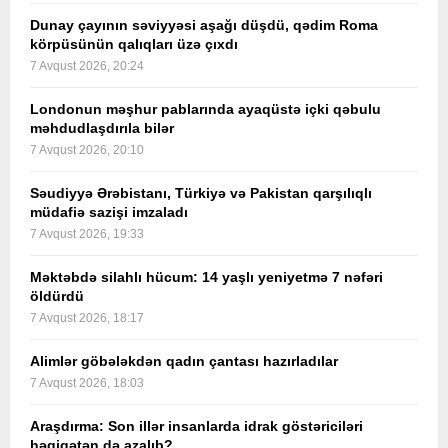
Dunay çayının səviyyəsi aşağı düşdü, qədim Roma
körpüsünün qalıqları üzə çıxdı
7 Avqust 2026, 20:24
Londonun məşhur pablarında ayaqüstə içki qəbulu
məhdudlaşdırıla bilər
7 Avqust 2026, 20:10
Səudiyyə Ərəbistanı, Türkiyə və Pakistan qarşılıqlı
müdafiə sazişi imzaladı
7 Avqust 2026, 19:33
Məktəbdə silahlı hücum: 14 yaşlı yeniyetmə 7 nəfəri
öldürdü
7 Avqust 2026, 18:17
Alimlər göbələkdən qadın çantası hazırladılar
7 Avqust 2026, 18:03
Araşdırma: Son illər insanlarda idrak göstəriciləri
həqiqətən də azalıb?