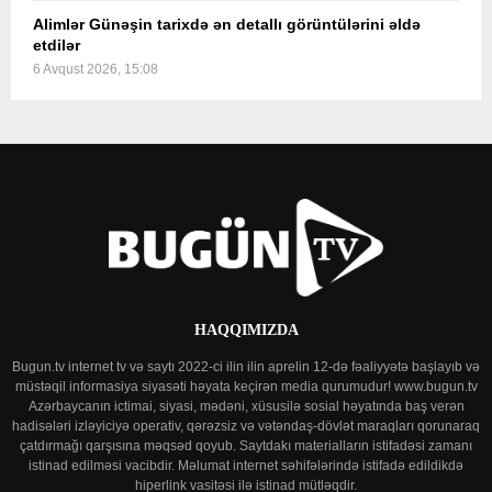
Alimlər Günəşin tarixdə ən detallı görüntülərini əldə
etdilər
6 Avqust 2026, 15:08
HAQQIMIZDA
Bugun.tv internet tv və saytı 2022-ci ilin ilin aprelin 12-də fəaliyyətə başlayıb və
müstəqil informasiya siyasəti həyata keçirən media qurumudur! www.bugun.tv
Azərbaycanın ictimai, siyasi, mədəni, xüsusilə sosial həyatında baş verən
hadisələri izləyiciyə operativ, qərəzsiz və vətəndaş-dövlət maraqları qorunaraq
çatdırmağı qarşısına məqsəd qoyub. Saytdakı materialların istifadəsi zamanı
istinad edilməsi vacibdir. Məlumat internet səhifələrində istifadə edildikdə
hiperlink vasitəsi ilə istinad mütləqdir.