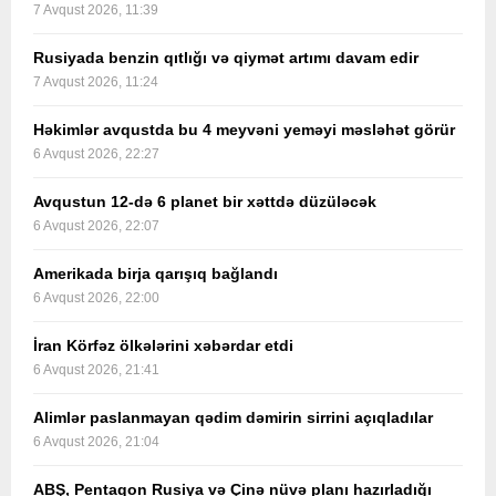
7 Avqust 2026, 11:39
Rusiyada benzin qıtlığı və qiymət artımı davam edir
7 Avqust 2026, 11:24
Həkimlər avqustda bu 4 meyvəni yeməyi məsləhət görür
6 Avqust 2026, 22:27
Avqustun 12-də 6 planet bir xəttdə düzüləcək
6 Avqust 2026, 22:07
Amerikada birja qarışıq bağlandı
6 Avqust 2026, 22:00
İran Körfəz ölkələrini xəbərdar etdi
6 Avqust 2026, 21:41
Alimlər paslanmayan qədim dəmirin sirrini açıqladılar
6 Avqust 2026, 21:04
ABŞ, Pentaqon Rusiya və Çinə nüvə planı hazırladığı