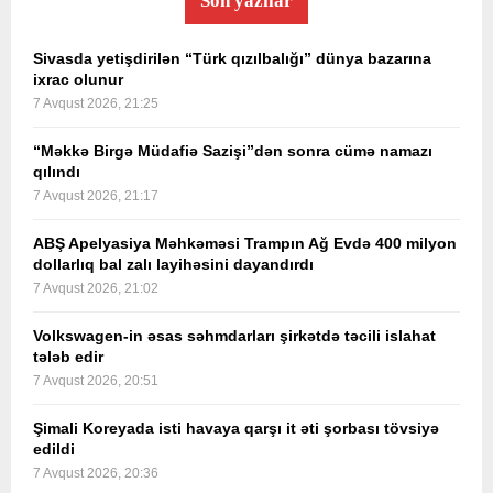
Son yazılar
Sivasda yetişdirilən “Türk qızılbalığı” dünya bazarına
ixrac olunur
7 Avqust 2026, 21:25
“Məkkə Birgə Müdafiə Sazişi”dən sonra cümə namazı
qılındı
7 Avqust 2026, 21:17
ABŞ Apelyasiya Məhkəməsi Trampın Ağ Evdə 400 milyon
dollarlıq bal zalı layihəsini dayandırdı
7 Avqust 2026, 21:02
Volkswagen-in əsas səhmdarları şirkətdə təcili islahat
tələb edir
7 Avqust 2026, 20:51
Şimali Koreyada isti havaya qarşı it əti şorbası tövsiyə
edildi
7 Avqust 2026, 20:36