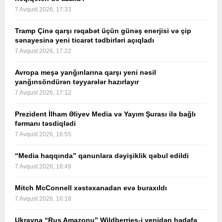
7 Avqust 2026, 17:33
Tramp Çinə qarşı rəqabət üçün günəş enerjisi və çip
sənayesinə yeni ticarət tədbirləri açıqladı
7 Avqust 2026, 17:22
Avropa meşə yanğınlarına qarşı yeni nəsil
yanğınsöndürən təyyarələr hazırlayır
7 Avqust 2026, 17:12
Prezident İlham Əliyev Media və Yayım Şurası ilə bağlı
fərmanı təsdiqlədi
7 Avqust 2026, 16:55
“Media haqqında” qanunlara dəyişiklik qəbul edildi
7 Avqust 2026, 16:49
Mitch McConnell xəstəxanadan evə buraxıldı
7 Avqust 2026, 16:18
Ukrayna “Rus Amazonu” Wildberries-i yenidən hədəfə