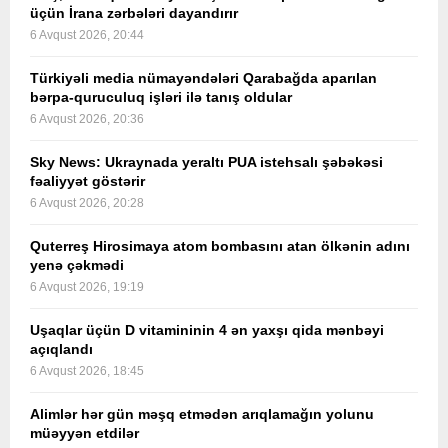
üçün İrana zərbələri dayandırır
6 Avqust 2026, 20:44
Türkiyəli media nümayəndələri Qarabağda aparılan
bərpa-quruculuq işləri ilə tanış oldular
6 Avqust 2026, 20:36
Sky News: Ukraynada yeraltı PUA istehsalı şəbəkəsi
fəaliyyət göstərir
6 Avqust 2026, 20:28
Quterreş Hirosimaya atom bombasını atan ölkənin adını
yenə çəkmədi
6 Avqust 2026, 19:19
Uşaqlar üçün D vitamininin 4 ən yaxşı qida mənbəyi
açıqlandı
6 Avqust 2026, 18:45
Alimlər hər gün məşq etmədən arıqlamağın yolunu
müəyyən etdilər