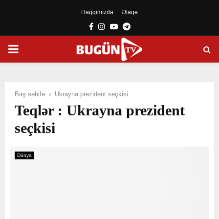
Haqqımızda
Əlaqə
Facebook
Instagram
Youtube
Telegram
PRIMARY
MENU
Baş səhifə
Ukrayna prezident seçkisi
Teqlər : Ukrayna prezident
seçkisi
Dünya