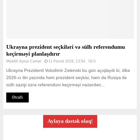
Ukrayna prezident seçkiləri və sülh referendumu
keçirməyi planlaşdırır
Müəllif:
Aynur Camal
11 Fevral 2026, 13:54
0
Ukrayna Prezidenti Volodimir Zelenski bu gün açıqlayıb ki, ölkə
2026-cı ilin yazında həm prezident seçkisi, həm də Rusiya ilə
sülh sazişi üzrə referendum keçirməyi nəzərdən...
Ətraflı
Aylaya dəstək olaq!