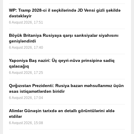
WP: Tramp 2028-ci il seçkilərində JD Vensi gizli şəkildə
dəstəkləyir
6 Avqust 2026, 17:51
Böyük Britaniya Rusiyaya qarşı sanksiyalar siyahısını
genişləndirdi
6 Avqust 2026, 17:40
Yaponiya Baş naziri: Üç qeyri-nüvə prinsipinə sadiq
qalacağıq
6 Avqust 2026, 17:25
Qırğızıstan Prezidenti: Rusiya bazarı məhsullarımız üçün
əsas istiqamətlərdən biridir
6 Avqust 2026, 17:04
Alimlər Günəşin tarixdə ən detallı görüntülərini əldə
etdilər
6 Avqust 2026, 15:08