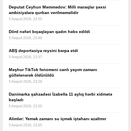
Deputat Ceyhun Məmmədov: Milli maraqlar şəxsi
ambisiyalara qurban verilməməlidir
5 Avqust 2026, 23:55
Dörd nəfəri bıçaqlayan qadın həbs edildi
5 Avqust 2026, 23:46
ABŞ deportasiya reysini bərpa etdi
5 Avqust 2026, 23:37
Məşhur TikTok fenomeni canlı yayım zamanı
güllələnərək öldürüldü
5 Avqust 2026, 23:28
Danimarka şahzadəsi İzabella 11 aylıq hərbi xidmətə
başladı
5 Avqust 2026, 23:20
Alimlər: Yemək zamanı su içmək iştahanı azaltmır
5 Avqust 2026, 23:05