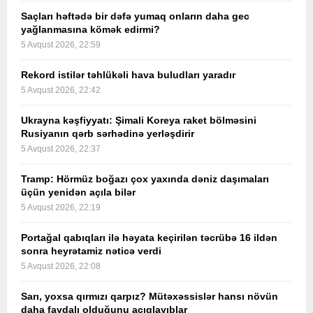
Saçları həftədə bir dəfə yumaq onların daha gec
yağlanmasına kömək edirmi?
5 Avqust 2026, 22:59
Rekord istilər təhlükəli hava buludları yaradır
5 Avqust 2026, 22:42
Ukrayna kəşfiyyatı: Şimali Koreya raket bölməsini
Rusiyanın qərb sərhədinə yerləşdirir
5 Avqust 2026, 22:37
Tramp: Hörmüz boğazı çox yaxında dəniz daşımaları
üçün yenidən açıla bilər
5 Avqust 2026, 22:19
Portağal qabıqları ilə həyata keçirilən təcrübə 16 ildən
sonra heyrətamiz nəticə verdi
5 Avqust 2026, 22:08
Sarı, yoxsa qırmızı qarpız? Mütəxəssislər hansı növün
daha faydalı olduğunu açıqlayıblar