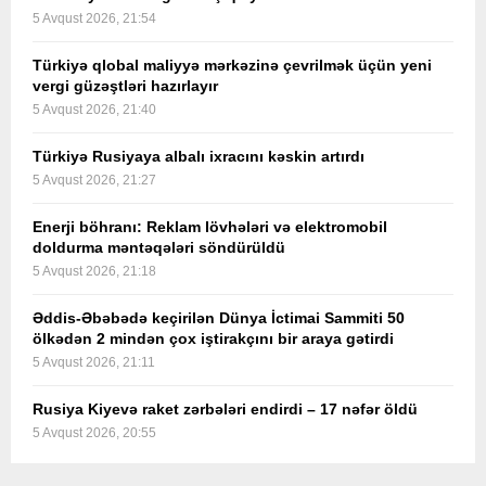
5 Avqust 2026, 21:54
Türkiyə qlobal maliyyə mərkəzinə çevrilmək üçün yeni
vergi güzəştləri hazırlayır
5 Avqust 2026, 21:40
Türkiyə Rusiyaya albalı ixracını kəskin artırdı
5 Avqust 2026, 21:27
Enerji böhranı: Reklam lövhələri və elektromobil
doldurma məntəqələri söndürüldü
5 Avqust 2026, 21:18
Əddis-Əbəbədə keçirilən Dünya İctimai Sammiti 50
ölkədən 2 mindən çox iştirakçını bir araya gətirdi
5 Avqust 2026, 21:11
Rusiya Kiyevə raket zərbələri endirdi – 17 nəfər öldü
5 Avqust 2026, 20:55