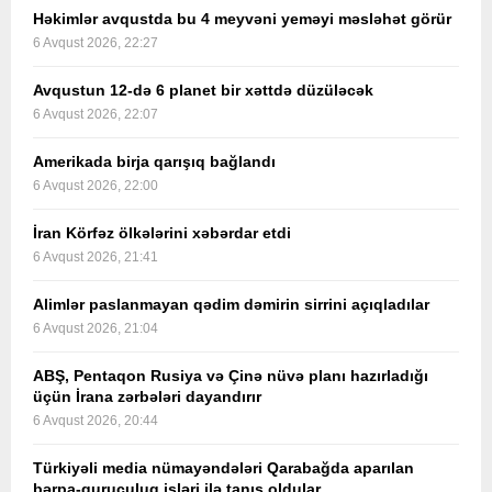
Həkimlər avqustda bu 4 meyvəni yeməyi məsləhət görür
6 Avqust 2026, 22:27
Avqustun 12-də 6 planet bir xəttdə düzüləcək
6 Avqust 2026, 22:07
Amerikada birja qarışıq bağlandı
6 Avqust 2026, 22:00
İran Körfəz ölkələrini xəbərdar etdi
6 Avqust 2026, 21:41
Alimlər paslanmayan qədim dəmirin sirrini açıqladılar
6 Avqust 2026, 21:04
ABŞ, Pentaqon Rusiya və Çinə nüvə planı hazırladığı
üçün İrana zərbələri dayandırır
6 Avqust 2026, 20:44
Türkiyəli media nümayəndələri Qarabağda aparılan
bərpa-quruculuq işləri ilə tanış oldular