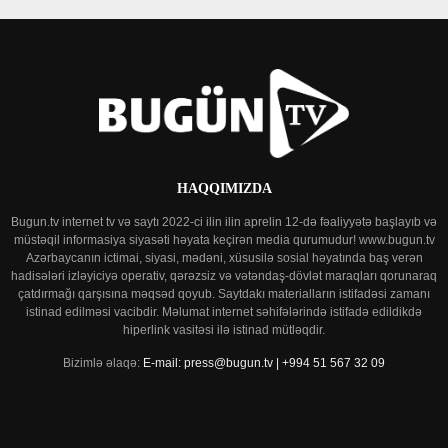
HAQQIMIZDA
Bugun.tv internet tv və saytı 2022-ci ilin ilin aprelin 12-də fəaliyyətə başlayıb və
müstəqil informasiya siyasəti həyata keçirən media qurumudur! www.bugun.tv
Azərbaycanın ictimai, siyasi, mədəni, xüsusilə sosial həyatında baş verən
hadisələri izləyiciyə operativ, qərəzsiz və vətəndaş-dövlət maraqları qorunaraq
çatdırmağı qarşısına məqsəd qoyub. Saytdakı materialların istifadəsi zamanı
istinad edilməsi vacibdir. Məlumat internet səhifələrində istifadə edildikdə
hiperlink vasitəsi ilə istinad mütləqdir.
Bizimlə əlaqə:
E-mail: press@bugun.tv | +994 51 567 32 09