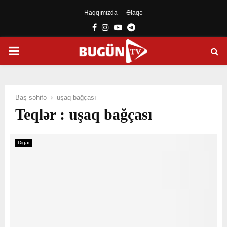
Haqqımızda
Əlaqə
Facebook
Instagram
Youtube
Telegram
PRIMARY
MENU
Baş səhifə
uşaq bağçası
Teqlər : uşaq bağçası
Digər