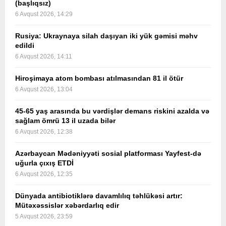
(başlıqsız)
6 Avqust 2026, 14:29
Rusiya: Ukraynaya silah daşıyan iki yük gəmisi məhv
edildi
6 Avqust 2026, 14:11
Hiroşimaya atom bombası atılmasından 81 il ötür
6 Avqust 2026, 13:04
45-65 yaş arasında bu vərdişlər demans riskini azalda və
sağlam ömrü 13 il uzada bilər
6 Avqust 2026, 12:38
Azərbaycan Mədəniyyəti sosial platforması Yayfest-də
uğurla çıxış ETDİ
6 Avqust 2026, 12:35
Dünyada antibiotiklərə davamlılıq təhlükəsi artır:
Mütəxəssislər xəbərdarlıq edir
5 Avqust 2026, 23:59