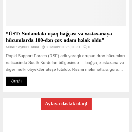
“ÜST: Sudandakı uşaq bağçası və xəstəxanaya
hücumlarda 100-dən çox adam həlak oldu”
Müəllif:
Aynur Camal
8 Dekabr 2025, 20:31
0
Rapid Support Forces (RSF) adlı yaraqlı qrupun dron hücumları
nəticəsində South Kordofan bölgəsində — bağça, xəstəxana və
digər mülki obyektlər atəşə tutulub. Rəsmi məlumatlara görə,...
Ətraflı
Aylaya dəstək olaq!