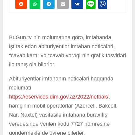
BuGun.tv-nin məlumatına görə, imtahanda
iştirak edən abituriyentlər imtahan nəticələri,
“cavab kartı” və “cavab vərəqi”nin qrafik təsvirləri
ilə tanış ola bilərlər.
Abituriyentlər imtahanın nəticələri haqqında
məlumatı
https://eservices.dim.gov.az/2022/netbak/
,
həmçinin mobil operatorlar (Azercell, Bakcell,
Nar, Naxtel) vasitəsilə imtahana buraxılış
vərəqəsində verilən kodu 7727 nömrəsinə
göndərməklə də öyrənə bilərlər.