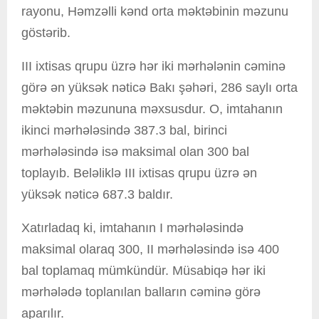
rayonu, Həmzəlli kənd orta məktəbinin məzunu
göstərib.
III ixtisas qrupu üzrə hər iki mərhələnin cəminə
görə ən yüksək nəticə Bakı şəhəri, 286 saylı orta
məktəbin məzununa məxsusdur. O, imtahanın
ikinci mərhələsində 387.3 bal, birinci
mərhələsində isə maksimal olan 300 bal
toplayıb. Beləliklə III ixtisas qrupu üzrə ən
yüksək nəticə 687.3 baldır.
Xatırladaq ki, imtahanın I mərhələsində
maksimal olaraq 300, II mərhələsində isə 400
bal toplamaq mümkündür. Müsabiqə hər iki
mərhələdə toplanılan balların cəminə görə
aparılır.