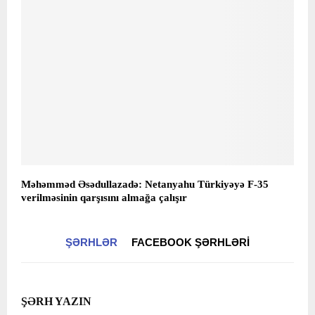
Məhəmməd Əsədullazadə: Netanyahu Türkiyəyə F-35
verilməsinin qarşısını almağa çalışır
ŞƏRHLƏR
FACEBOOK ŞƏRHLƏRI
ŞƏRH YAZIN