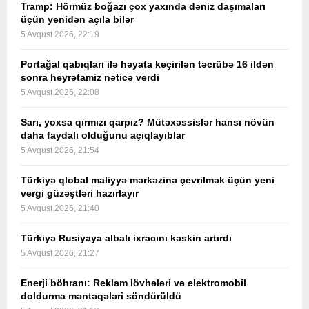
Tramp: Hörmüz boğazı çox yaxında dəniz daşımaları
üçün yenidən açıla bilər
5 Avqust 2026, 22:19
Portağal qabıqları ilə həyata keçirilən təcrübə 16 ildən
sonra heyrətamiz nəticə verdi
5 Avqust 2026, 22:08
Sarı, yoxsa qırmızı qarpız? Mütəxəssislər hansı növün
daha faydalı olduğunu açıqlayıblar
5 Avqust 2026, 21:54
Türkiyə qlobal maliyyə mərkəzinə çevrilmək üçün yeni
vergi güzəştləri hazırlayır
5 Avqust 2026, 21:40
Türkiyə Rusiyaya albalı ixracını kəskin artırdı
5 Avqust 2026, 21:27
Enerji böhranı: Reklam lövhələri və elektromobil
doldurma məntəqələri söndürüldü