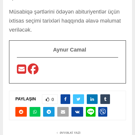
Müsabiqə şərtlərini ödəyən abituriyentlər üçün
ixtisas seçimi tarixləri haqqında əlavə məlumat
veriləcək.
Aynur Camal
PAYLAŞIN
0
ƏVVƏLKI YAZI