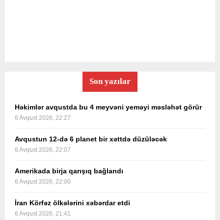
Son yazılar
Həkimlər avqustda bu 4 meyvəni yeməyi məsləhət görür
6 Avqust 2026, 22:27
Avqustun 12-də 6 planet bir xəttdə düzüləcək
6 Avqust 2026, 22:07
Amerikada birja qarışıq bağlandı
6 Avqust 2026, 22:00
İran Körfəz ölkələrini xəbərdar etdi
6 Avqust 2026, 21:41