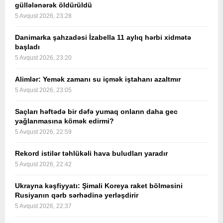
güllələnərək öldürüldü
5 Avqust 2026, 23:28
Danimarka şahzadəsi İzabella 11 aylıq hərbi xidmətə
başladı
5 Avqust 2026, 23:20
Alimlər: Yemək zamanı su içmək iştahanı azaltmır
5 Avqust 2026, 23:05
Saçları həftədə bir dəfə yumaq onların daha gec
yağlanmasına kömək edirmi?
5 Avqust 2026, 22:59
Rekord istilər təhlükəli hava buludları yaradır
5 Avqust 2026, 22:42
Ukrayna kəşfiyyatı: Şimali Koreya raket bölməsini
Rusiyanın qərb sərhədinə yerləşdirir
5 Avqust 2026, 22:37