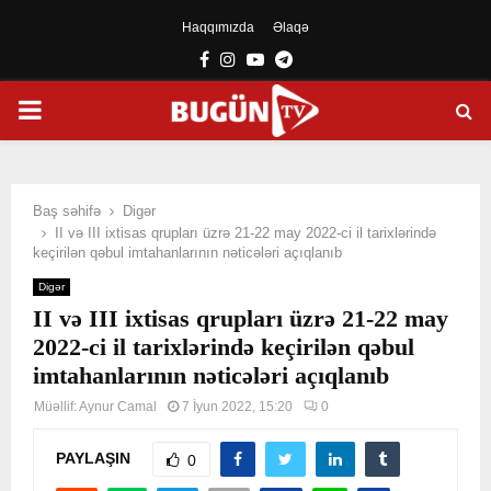
Haqqımızda
Əlaqə
Facebook
Instagram
Youtube
Telegram
PRIMARY
MENU
Baş səhifə
Digər
II və III ixtisas qrupları üzrə 21-22 may 2022-ci il tarixlərində
keçirilən qəbul imtahanlarının nəticələri açıqlanıb
Digər
II və III ixtisas qrupları üzrə 21-22 may
2022-ci il tarixlərində keçirilən qəbul
imtahanlarının nəticələri açıqlanıb
Müəllif:
Aynur Camal
7 İyun 2022, 15:20
0
PAYLAŞIN
0