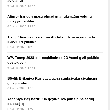
açıqlandı
6 Avqust 2026, 18:45
Alimlər hər gün məşq etmədən arıqlamağın yolunu
müəyyən etdilər
6 Avqust 2026, 18:35
Tramp: Avropa ölkələrinin ABŞ-dan daha üçün güclü
qüvvələri yoxdur
6 Avqust 2026, 18:15
WP: Tramp 2028-ci il seçkilərində JD Vensi gizli şəkildə
dəstəkləyir
6 Avqust 2026, 17:51
Böyük Britaniya Rusiyaya qarşı sanksiyalar siyahısını
genişləndirdi
6 Avqust 2026, 17:40
Yaponiya Baş naziri: Üç qeyri-nüvə prinsipinə sadiq
qalacağıq
6 Avqust 2026, 17:25