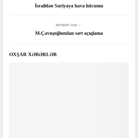
İsraildən Suriyaya hava hücumu
NÖVBƏTI YAZI
M.Çavuşoğlundan sərt açıqlama
OXŞAR XƏBƏRLƏR