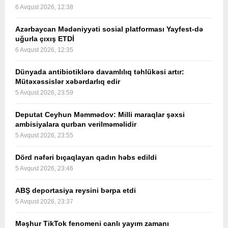
6 Avqust 2026, 12:38
Azərbaycan Mədəniyyəti sosial platforması Yayfest-də
uğurla çıxış ETDİ
6 Avqust 2026, 12:35
Dünyada antibiotiklərə davamlılıq təhlükəsi artır:
Mütəxəssislər xəbərdarlıq edir
5 Avqust 2026, 23:59
Deputat Ceyhun Məmmədov: Milli maraqlar şəxsi
ambisiyalara qurban verilməməlidir
5 Avqust 2026, 23:55
Dörd nəfəri bıçaqlayan qadın həbs edildi
5 Avqust 2026, 23:46
ABŞ deportasiya reysini bərpa etdi
5 Avqust 2026, 23:37
Məşhur TikTok fenomeni canlı yayım zamanı