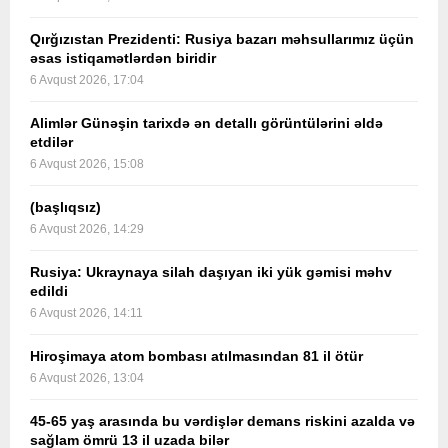
Qırğızıstan Prezidenti: Rusiya bazarı məhsullarımız üçün
əsas istiqamətlərdən biridir
6 Avqust 2026, 17:04
Alimlər Günəşin tarixdə ən detallı görüntülərini əldə
etdilər
6 Avqust 2026, 15:08
(başlıqsız)
6 Avqust 2026, 14:29
Rusiya: Ukraynaya silah daşıyan iki yük gəmisi məhv
edildi
6 Avqust 2026, 14:11
Hiroşimaya atom bombası atılmasından 81 il ötür
6 Avqust 2026, 13:04
45-65 yaş arasında bu vərdişlər demans riskini azalda və
sağlam ömrü 13 il uzada bilər