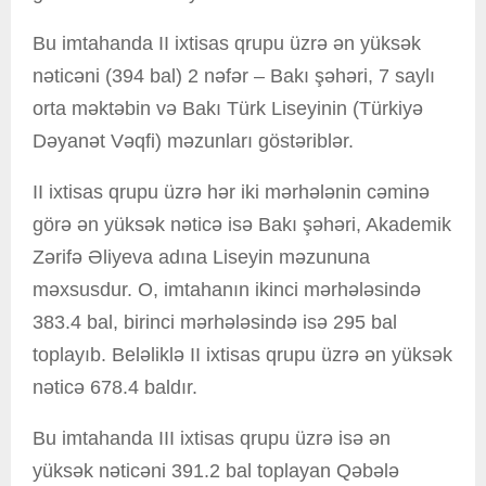
Bu imtahanda II ixtisas qrupu üzrə ən yüksək
nəticəni (394 bal) 2 nəfər – Bakı şəhəri, 7 saylı
orta məktəbin və Bakı Türk Liseyinin (Türkiyə
Dəyanət Vəqfi) məzunları göstəriblər.
II ixtisas qrupu üzrə hər iki mərhələnin cəminə
görə ən yüksək nəticə isə Bakı şəhəri, Akademik
Zərifə Əliyeva adına Liseyin məzununa
məxsusdur. O, imtahanın ikinci mərhələsində
383.4 bal, birinci mərhələsində isə 295 bal
toplayıb. Beləliklə II ixtisas qrupu üzrə ən yüksək
nəticə 678.4 baldır.
Bu imtahanda III ixtisas qrupu üzrə isə ən
yüksək nəticəni 391.2 bal toplayan Qəbələ