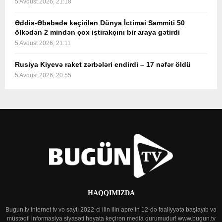
5 Avqust 2026, 21:18
Əddis-Əbəbədə keçirilən Dünya İctimai Sammiti 50
ölkədən 2 mindən çox iştirakçını bir araya gətirdi
5 Avqust 2026, 21:11
Rusiya Kiyevə raket zərbələri endirdi – 17 nəfər öldü
5 Avqust 2026, 20:55
HAQQIMIZDA
Bugun.tv internet tv və saytı 2022-ci ilin ilin aprelin 12-də fəaliyyətə başlayıb və
müstəqil informasiya siyasəti həyata keçirən media qurumudur! www.bugun.tv