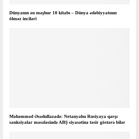
Dünyanın ən məşhur 10 kitabı – Dünya ədəbiyyatının
ölməz inciləri
Məhəmməd Əsədullazadə: Netanyahu Rusiyaya qarşı
sanksiyalar məsələsində ABŞ siyasətinə təsir göstərə bilər