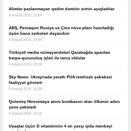
Alimlər paslanmayan qədim dəmirin sirrini açıqladılar
6 Avqust 2026, 21:04
ABŞ, Pentaqon Rusiya və Çinə nüvə planı hazırladığı
üçün İrana zərbələri dayandırır
6 Avqust 2026, 20:44
Türkiyəli media nümayəndələri Qarabağda aparılan
bərpa-quruculuq işləri ilə tanış oldular
6 Avqust 2026, 20:36
Sky News: Ukraynada yeraltı PUA istehsalı şəbəkəsi
fəaliyyət göstərir
6 Avqust 2026, 20:28
Quterreş Hirosimaya atom bombasını atan ölkənin adını
yenə çəkmədi
6 Avqust 2026, 19:19
Uşaqlar üçün D vitamininin 4 ən yaxşı qida mənbəyi