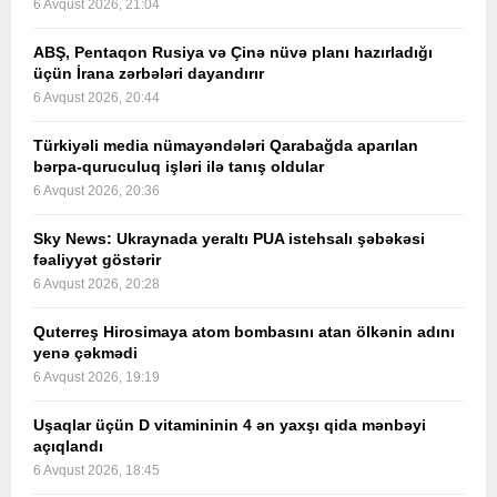
6 Avqust 2026, 21:04
ABŞ, Pentaqon Rusiya və Çinə nüvə planı hazırladığı
üçün İrana zərbələri dayandırır
6 Avqust 2026, 20:44
Türkiyəli media nümayəndələri Qarabağda aparılan
bərpa-quruculuq işləri ilə tanış oldular
6 Avqust 2026, 20:36
Sky News: Ukraynada yeraltı PUA istehsalı şəbəkəsi
fəaliyyət göstərir
6 Avqust 2026, 20:28
Quterreş Hirosimaya atom bombasını atan ölkənin adını
yenə çəkmədi
6 Avqust 2026, 19:19
Uşaqlar üçün D vitamininin 4 ən yaxşı qida mənbəyi
açıqlandı
6 Avqust 2026, 18:45