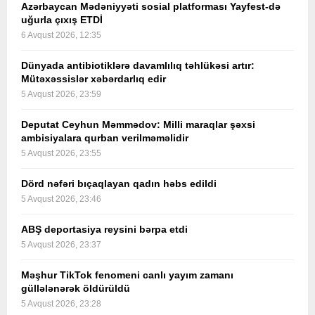
Azərbaycan Mədəniyyəti sosial platforması Yayfest-də
uğurla çıxış ETDİ
6 Avqust 2026, 12:35
Dünyada antibiotiklərə davamlılıq təhlükəsi artır:
Mütəxəssislər xəbərdarlıq edir
5 Avqust 2026, 23:59
Deputat Ceyhun Məmmədov: Milli maraqlar şəxsi
ambisiyalara qurban verilməməlidir
5 Avqust 2026, 23:55
Dörd nəfəri bıçaqlayan qadın həbs edildi
5 Avqust 2026, 23:46
ABŞ deportasiya reysini bərpa etdi
5 Avqust 2026, 23:37
Məşhur TikTok fenomeni canlı yayım zamanı
güllələnərək öldürüldü
5 Avqust 2026, 23:28