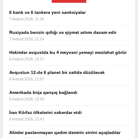
6 bank və 6 tankerə yeni sanksiyalar
7 Avqust 2026, 11:39
Rusiyada benzin qıtlığı və qiymət artımı davam edir
7 Avqust 2026, 11:24
Həkimlər avqustda bu 4 meyvəni yeməyi məsləhət görür
6 Avqust 2026, 22:27
Avqustun 12-də 6 planet bir xəttdə düzüləcək
6 Avqust 2026, 22:07
Amerikada birja qarışıq bağlandı
6 Avqust 2026, 22:00
İran Körfəz ölkələrini xəbərdar etdi
6 Avqust 2026, 21:41
Alimlər paslanmayan qədim dəmirin sirrini açıqladılar