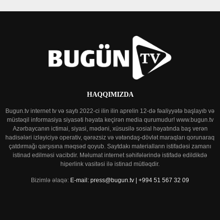
HAQQIMIZDA
Bugun.tv internet tv və saytı 2022-ci ilin ilin aprelin 12-də fəaliyyətə başlayıb və
müstəqil informasiya siyasəti həyata keçirən media qurumudur! www.bugun.tv
Azərbaycanın ictimai, siyasi, mədəni, xüsusilə sosial həyatında baş verən
hadisələri izləyiciyə operativ, qərəzsiz və vətəndaş-dövlət maraqları qorunaraq
çatdırmağı qarşısına məqsəd qoyub. Saytdakı materialların istifadəsi zamanı
istinad edilməsi vacibdir. Məlumat internet səhifələrində istifadə edildikdə
hiperlink vasitəsi ilə istinad mütləqdir.
Bizimlə əlaqə:
E-mail: press@bugun.tv | +994 51 567 32 09