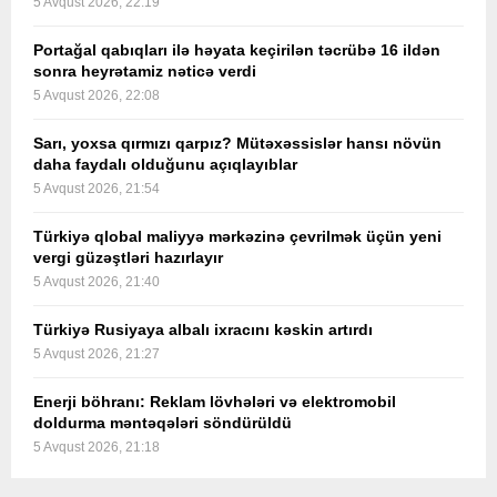
5 Avqust 2026, 22:19
Portağal qabıqları ilə həyata keçirilən təcrübə 16 ildən
sonra heyrətamiz nəticə verdi
5 Avqust 2026, 22:08
Sarı, yoxsa qırmızı qarpız? Mütəxəssislər hansı növün
daha faydalı olduğunu açıqlayıblar
5 Avqust 2026, 21:54
Türkiyə qlobal maliyyə mərkəzinə çevrilmək üçün yeni
vergi güzəştləri hazırlayır
5 Avqust 2026, 21:40
Türkiyə Rusiyaya albalı ixracını kəskin artırdı
5 Avqust 2026, 21:27
Enerji böhranı: Reklam lövhələri və elektromobil
doldurma məntəqələri söndürüldü
5 Avqust 2026, 21:18