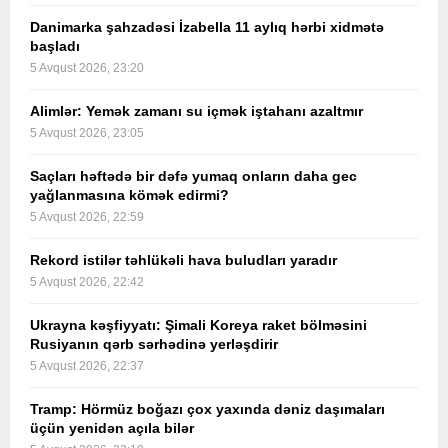
Danimarka şahzadəsi İzabella 11 aylıq hərbi xidmətə
başladı
5 Avqust 2026, 23:20
Alimlər: Yemək zamanı su içmək iştahanı azaltmır
5 Avqust 2026, 23:05
Saçları həftədə bir dəfə yumaq onların daha gec
yağlanmasına kömək edirmi?
5 Avqust 2026, 22:59
Rekord istilər təhlükəli hava buludları yaradır
5 Avqust 2026, 22:42
Ukrayna kəşfiyyatı: Şimali Koreya raket bölməsini
Rusiyanın qərb sərhədinə yerləşdirir
5 Avqust 2026, 22:37
Tramp: Hörmüz boğazı çox yaxında dəniz daşımaları
üçün yenidən açıla bilər