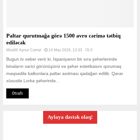
Paltar qurutmağa görə 1500 avro cərimə tətbiq
ediləcək
Müəllif:
Aynur Camal
14 May 2026, 13:33
0
Bugun.tv xəbər verir ki, İspaniyanın bir sıra şəhərlərində
binaların xarici görünüşünü və şəhər estetikasını qorumaq
məqsədilə balkonlara paltar asılması qadağan edilib. Qərar
xüsusilə Lorka şəhərində...
Ətraflı
Aylaya dəstək olaq!