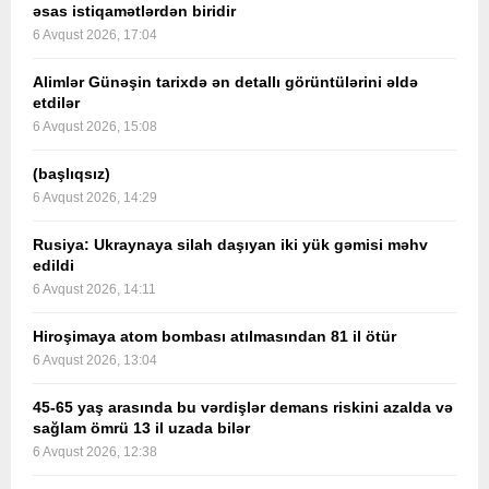
əsas istiqamətlərdən biridir
6 Avqust 2026, 17:04
Alimlər Günəşin tarixdə ən detallı görüntülərini əldə
etdilər
6 Avqust 2026, 15:08
(başlıqsız)
6 Avqust 2026, 14:29
Rusiya: Ukraynaya silah daşıyan iki yük gəmisi məhv
edildi
6 Avqust 2026, 14:11
Hiroşimaya atom bombası atılmasından 81 il ötür
6 Avqust 2026, 13:04
45-65 yaş arasında bu vərdişlər demans riskini azalda və
sağlam ömrü 13 il uzada bilər
6 Avqust 2026, 12:38