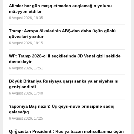
Alimlər hər gün məşq etmədən arıqlamağın yolunu
müəyyən etdilər
6 Avqust 2026, 18:35
Tramp: Avropa ölkələrinin ABŞ-dan daha üçün güclü
qüvvələri yoxdur
6 Avqust 2026, 18:15
WP: Tramp 2028-ci il seçkilərində JD Vensi gizli şəkildə
dəstəkləyir
6 Avqust 2026, 17:51
Böyük Britaniya Rusiyaya qarşı sanksiyalar siyahısını
genişləndirdi
6 Avqust 2026, 17:40
Yaponiya Baş naziri: Üç qeyri-nüvə prinsipinə sadiq
qalacağıq
6 Avqust 2026, 17:25
Qırğızıstan Prezidenti: Rusiya bazarı məhsullarımız üçün