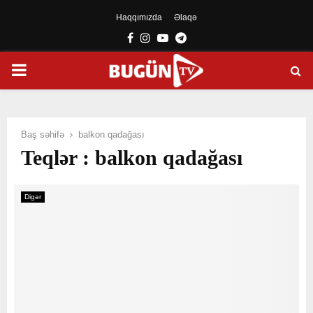
Haqqımızda
Əlaqə
Facebook
Instagram
Youtube
Telegram
PRIMARY
MENU
Baş səhifə
balkon qadağası
Teqlər : balkon qadağası
Digər