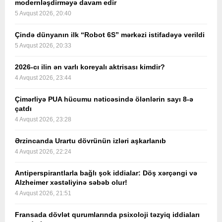
modernləşdirməyə davam edir
5 Avqust 2026, 20:40
Çində dünyanın ilk “Robot 6S” mərkəzi istifadəyə verildi
5 Avqust 2026, 20:33
2026-cı ilin ən varlı koreyalı aktrisası kimdir?
4 Avqust 2026, 23:44
Çimərliyə PUA hücumu nəticəsində ölənlərin sayı 8-ə
çatdı
4 Avqust 2026, 23:28
Ərzincanda Urartu dövrünün izləri aşkarlanıb
4 Avqust 2026, 22:24
Antiperspirantlarla bağlı şok iddialar: Döş xərçəngi və
Alzheimer xəstəliyinə səbəb olur!
4 Avqust 2026, 21:51
Fransada dövlət qurumlarında psixoloji təzyiq iddiaları