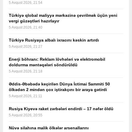
5 Avqust 2026, 21:54
Türkiyə qlobal maliyyə mərkəzinə çevrilmək üçün yeni
vergi güzəştləri hazırlayır
5 Avqust 2026, 21:40
Türkiyə Rusiyaya albalı ixracını kəskin artırdı
5 Avqust 2026, 21:27
Enerji böhranı: Reklam lövhələri və elektromobil
doldurma məntəqələri söndürüldü
5 Avqust 2026, 21:18
Əddis-Əbəbədə keçirilən Dünya İctimai Sammiti 50
ölkədən 2 mindən çox iştirakçını bir araya gətirdi
5 Avqust 2026, 21:11
Rusiya Kiyevə raket zərbələri endirdi – 17 nəfər öldü
5 Avqust 2026, 20:55
Nüvə silahına malik ölkələr arsenallarını