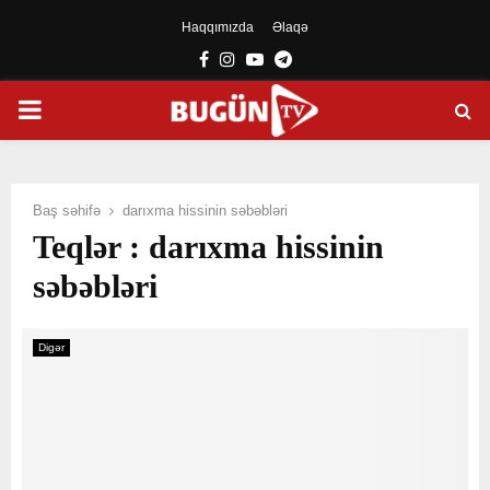
Haqqımızda
Əlaqə
Facebook
Instagram
Youtube
Telegram
PRIMARY
MENU
Baş səhifə
darıxma hissinin səbəbləri
Teqlər : darıxma hissinin
səbəbləri
Digər