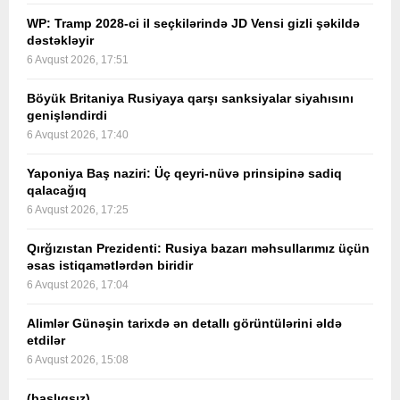
WP: Tramp 2028-ci il seçkilərində JD Vensi gizli şəkildə
dəstəkləyir
6 Avqust 2026, 17:51
Böyük Britaniya Rusiyaya qarşı sanksiyalar siyahısını
genişləndirdi
6 Avqust 2026, 17:40
Yaponiya Baş naziri: Üç qeyri-nüvə prinsipinə sadiq
qalacağıq
6 Avqust 2026, 17:25
Qırğızıstan Prezidenti: Rusiya bazarı məhsullarımız üçün
əsas istiqamətlərdən biridir
6 Avqust 2026, 17:04
Alimlər Günəşin tarixdə ən detallı görüntülərini əldə
etdilər
6 Avqust 2026, 15:08
(başlıqsız)