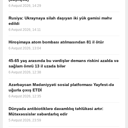
6 Avqust 2026, 14:29
Rusiya: Ukraynaya silah daşıyan iki yük gəmisi məhv
edildi
6 Avqust 2026, 14:11
Hiroşimaya atom bombası atılmasından 81 il ötür
6 Avqust 2026, 13:04
45-65 yaş arasında bu vərdişlər demans riskini azalda və
sağlam ömrü 13 il uzada bilər
6 Avqust 2026, 12:38
Azərbaycan Mədəniyyəti sosial platforması Yayfest-də
uğurla çıxış ETDİ
6 Avqust 2026, 12:35
Dünyada antibiotiklərə davamlılıq təhlükəsi artır:
Mütəxəssislər xəbərdarlıq edir
5 Avqust 2026, 23:59