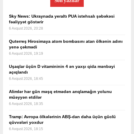
Son yazılar
Sky News: Ukraynada yeraltı PUA istehsalı şəbəkəsi
fəaliyyət göstərir
6 Avqust 2026, 20:28
Quterreş Hirosimaya atom bombasını atan ölkənin adını
yenə çəkmədi
6 Avqust 2026, 19:19
Uşaqlar üçün D vitamininin 4 ən yaxşı qida mənbəyi
açıqlandı
6 Avqust 2026, 18:45
Alimlər hər gün məşq etmədən arıqlamağın yolunu
müəyyən etdilər
6 Avqust 2026, 18:35
Tramp: Avropa ölkələrinin ABŞ-dan daha üçün güclü
qüvvələri yoxdur
6 Avqust 2026, 18:15