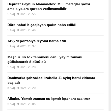
Deputat Ceyhun Məmmədov: Milli maraqlar şəxsi
ambisiyalara qurban verilməməlidir
5 Avqust 2026, 23:55
Dörd nəfəri bıçaqlayan qadın həbs edildi
5 Avqust 2026, 23:46
ABŞ deportasiya reysini bərpa etdi
5 Avqust 2026, 23:37
Məşhur TikTok fenomeni canlı yayım zamanı
güllələnərək öldürüldü
5 Avqust 2026, 23:28
Danimarka şahzadəsi İzabella 11 aylıq hərbi xidmətə
başladı
5 Avqust 2026, 23:20
Alimlər: Yemək zamanı su içmək iştahanı azaltmır
5 Avqust 2026, 23:05