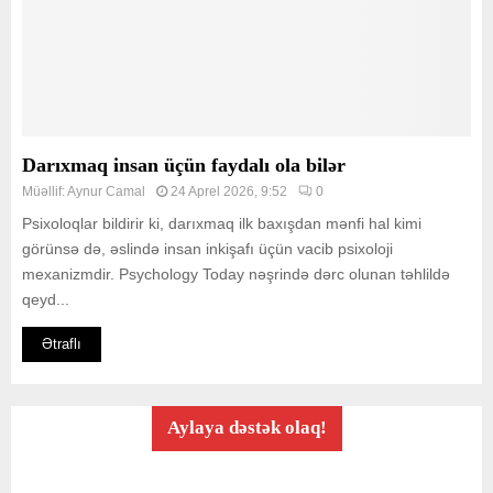
Darıxmaq insan üçün faydalı ola bilər
Müəllif:
Aynur Camal
24 Aprel 2026, 9:52
0
Psixoloqlar bildirir ki, darıxmaq ilk baxışdan mənfi hal kimi
görünsə də, əslində insan inkişafı üçün vacib psixoloji
mexanizmdir. Psychology Today nəşrində dərc olunan təhlildə
qeyd...
Ətraflı
Aylaya dəstək olaq!