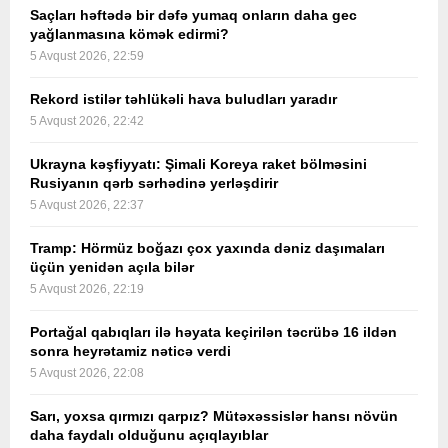
Saçları həftədə bir dəfə yumaq onların daha gec
yağlanmasına kömək edirmi?
5 Avqust 2026, 22:59
Rekord istilər təhlükəli hava buludları yaradır
5 Avqust 2026, 22:42
Ukrayna kəşfiyyatı: Şimali Koreya raket bölməsini
Rusiyanın qərb sərhədinə yerləşdirir
5 Avqust 2026, 22:37
Tramp: Hörmüz boğazı çox yaxında dəniz daşımaları
üçün yenidən açıla bilər
5 Avqust 2026, 22:19
Portağal qabıqları ilə həyata keçirilən təcrübə 16 ildən
sonra heyrətamiz nəticə verdi
5 Avqust 2026, 22:08
Sarı, yoxsa qırmızı qarpız? Mütəxəssislər hansı növün
daha faydalı olduğunu açıqlayıblar