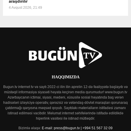
araşdırılır
4 Avqust 2026, 21:49
HAQQIMIZDA
Bugun.tv internet tv və saytı 2022-ci ilin ilin aprelin 12-də fəaliyyətə başlayıb və
müstəqil informasiya siyasəti həyata keçirən media qurumudur! www.bugun.tv
Azərbaycanın ictimai, siyasi, mədəni, xüsusilə sosial həyatında baş verən
hadisələri izləyiciyə operativ, qərəzsiz və vətəndaş-dövlət maraqları qorunaraq
çatdırmağı qarşısına məqsəd qoyub. Saytdakı materialların istifadəsi zamanı
istinad edilməsi vacibdir. Məlumat internet səhifələrində istifadə edildikdə
hiperlink vasitəsi ilə istinad mütləqdir.
Bizimlə əlaqə:
E-mail: press@bugun.tv | +994 51 567 32 09