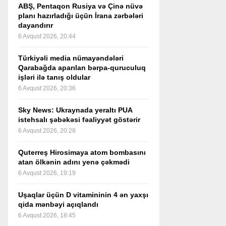
ABŞ, Pentaqon Rusiya və Çinə nüvə
planı hazırladığı üçün İrana zərbələri
dayandırır
6 Avqust 2026, 20:44
Türkiyəli media nümayəndələri
Qarabağda aparılan bərpa-quruculuq
işləri ilə tanış oldular
6 Avqust 2026, 20:36
Sky News: Ukraynada yeraltı PUA
istehsalı şəbəkəsi fəaliyyət göstərir
6 Avqust 2026, 20:28
Quterreş Hirosimaya atom bombasını
atan ölkənin adını yenə çəkmədi
6 Avqust 2026, 19:19
Uşaqlar üçün D vitamininin 4 ən yaxşı
qida mənbəyi açıqlandı
6 Avqust 2026, 18:45