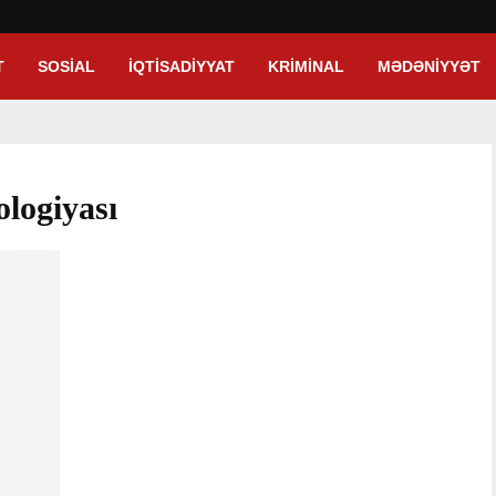
T
SOSIAL
İQTISADIYYAT
KRIMINAL
MƏDƏNIYYƏT
ologiyası