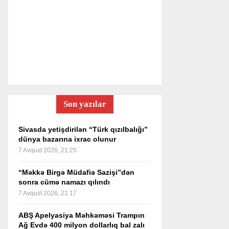
Son yazılar
Sivasda yetişdirilən “Türk qızılbalığı”
dünya bazarına ixrac olunur
7 Avqust 2026, 21:25
“Məkkə Birgə Müdafiə Sazişi”dən
sonra cümə namazı qılındı
7 Avqust 2026, 21:17
ABŞ Apelyasiya Məhkəməsi Trampın
Ağ Evdə 400 milyon dollarlıq bal zalı