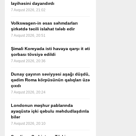
layihəsini dayandırdı
7 Avqust 2026, 21:02
Volkswagen-in əsas səhmdarları
şirkətdə təcili islahat tələb edir
7 Avqust 2026, 20:51
Şimali Koreyada isti havaya qarşı it əti
şorbası tövsiyə edildi
7 Avqust 2026, 20:36
Dunay çayının səviyyəsi aşağı düşdü,
qədim Roma körpüsünün qalıqları üzə
çıxdı
7 Avqust 2026, 20:24
Londonun məşhur pablarında
ayaqüstə içki qəbulu məhdudlaşdırıla
bilər
7 Avqust 2026, 20:10