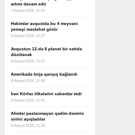
artımı davam edir
7 Avqust 2026, 11:24
Həkimlər avqustda bu 4 meyvəni
yeməyi məsləhət görür
6 Avqust 2026, 22:27
Avqustun 12-də 6 planet bir xəttdə
düzüləcək
6 Avqust 2026, 22:07
Amerikada birja qarışıq bağlandı
6 Avqust 2026, 22:00
İran Körfəz ölkələrini xəbərdar etdi
6 Avqust 2026, 21:41
Alimlər paslanmayan qədim dəmirin
sirrini açıqladılar
6 Avqust 2026, 21:04