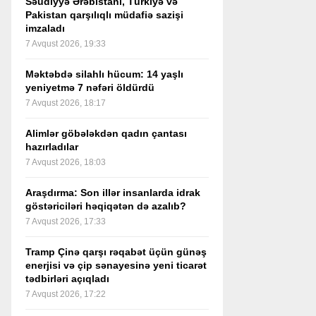
Səudiyyə Ərəbistanı, Türkiyə və
Pakistan qarşılıqlı müdafiə sazişi
imzaladı
7 Avqust 2026, 19:33
Məktəbdə silahlı hücum: 14 yaşlı
yeniyetmə 7 nəfəri öldürdü
7 Avqust 2026, 18:17
Alimlər göbələkdən qadın çantası
hazırladılar
7 Avqust 2026, 18:03
Araşdırma: Son illər insanlarda idrak
göstəriciləri həqiqətən də azalıb?
7 Avqust 2026, 17:33
Tramp Çinə qarşı rəqabət üçün günəş
enerjisi və çip sənayesinə yeni ticarət
tədbirləri açıqladı
7 Avqust 2026, 17:22