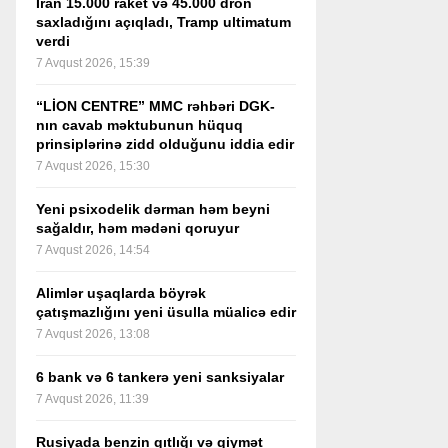
İran 15.000 raket və 45.000 dron
saxladığını açıqladı, Tramp ultimatum
verdi
7 Avqust 2026, 15:39
“LİON CENTRE” MMC rəhbəri DGK-
nın cavab məktubunun hüquq
prinsiplərinə zidd olduğunu iddia edir
7 Avqust 2026, 15:30
Yeni psixodelik dərman həm beyni
sağaldır, həm mədəni qoruyur
7 Avqust 2026, 14:54
Alimlər uşaqlarda böyrək
çatışmazlığını yeni üsulla müalicə edir
7 Avqust 2026, 13:08
6 bank və 6 tankerə yeni sanksiyalar
7 Avqust 2026, 11:39
Rusiyada benzin qıtlığı və qiymət