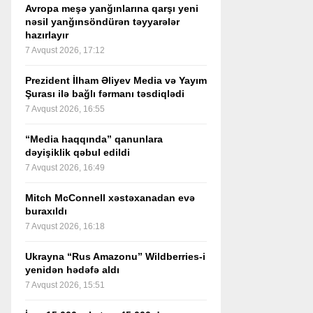
Avropa meşə yanğınlarına qarşı yeni
nəsil yanğınsöndürən təyyarələr
hazırlayır
7 Avqust 2026, 17:12
Prezident İlham Əliyev Media və Yayım
Şurası ilə bağlı fərmanı təsdiqlədi
7 Avqust 2026, 16:55
“Media haqqında” qanunlara
dəyişiklik qəbul edildi
7 Avqust 2026, 16:49
Mitch McConnell xəstəxanadan evə
buraxıldı
7 Avqust 2026, 16:18
Ukrayna “Rus Amazonu” Wildberries-i
yenidən hədəfə aldı
7 Avqust 2026, 15:51