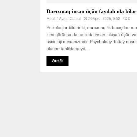
Darıxmaq insan üçün faydalı ola bilər
Müəllif:
Aynur Camal
24 Aprel 2026, 9:52
0
Psixoloqlar bildirir ki, darıxmaq ilk baxışdan mə
kimi görünsə də, əslində insan inkişafı üçün va
psixoloji mexanizmdir. Psychology Today nəşri
olunan təhlildə qeyd...
Ətraflı