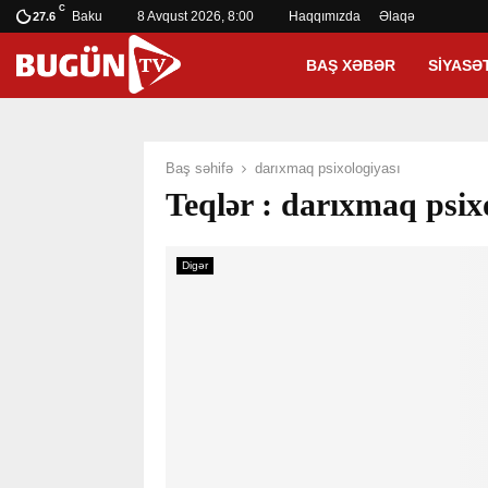
C
Baku
8 Avqust 2026, 8:00
Haqqımızda
Əlaqə
27.6
BAŞ XƏBƏR
SIYASƏ
Baş səhifə
darıxmaq psixologiyası
Teqlər : darıxmaq psix
Digər