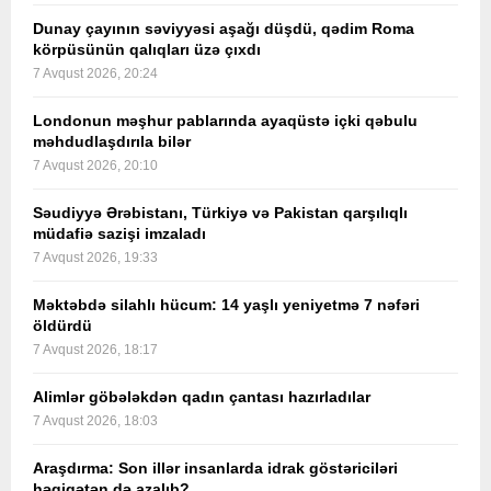
Dunay çayının səviyyəsi aşağı düşdü, qədim Roma
körpüsünün qalıqları üzə çıxdı
7 Avqust 2026, 20:24
Londonun məşhur pablarında ayaqüstə içki qəbulu
məhdudlaşdırıla bilər
7 Avqust 2026, 20:10
Səudiyyə Ərəbistanı, Türkiyə və Pakistan qarşılıqlı
müdafiə sazişi imzaladı
7 Avqust 2026, 19:33
Məktəbdə silahlı hücum: 14 yaşlı yeniyetmə 7 nəfəri
öldürdü
7 Avqust 2026, 18:17
Alimlər göbələkdən qadın çantası hazırladılar
7 Avqust 2026, 18:03
Araşdırma: Son illər insanlarda idrak göstəriciləri
həqiqətən də azalıb?