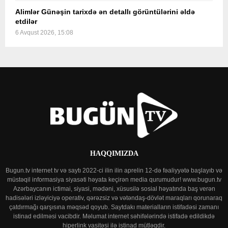
Alimlər Günəşin tarixdə ən detallı görüntülərini əldə
etdilər
6 Avqust 2026, 15:08
HAQQIMIZDA
Bugun.tv internet tv və saytı 2022-ci ilin ilin aprelin 12-də fəaliyyətə başlayıb və
müstəqil informasiya siyasəti həyata keçirən media qurumudur! www.bugun.tv
Azərbaycanın ictimai, siyasi, mədəni, xüsusilə sosial həyatında baş verən
hadisələri izləyiciyə operativ, qərəzsiz və vətəndaş-dövlət maraqları qorunaraq
çatdırmağı qarşısına məqsəd qoyub. Saytdakı materialların istifadəsi zamanı
istinad edilməsi vacibdir. Məlumat internet səhifələrində istifadə edildikdə
hiperlink vasitəsi ilə istinad mütləqdir.