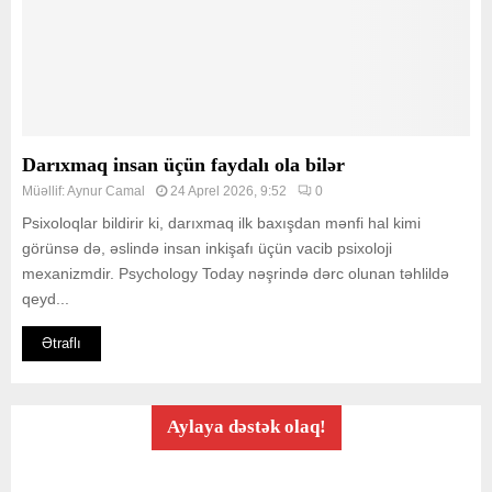
Darıxmaq insan üçün faydalı ola bilər
Müəllif:
Aynur Camal
24 Aprel 2026, 9:52
0
Psixoloqlar bildirir ki, darıxmaq ilk baxışdan mənfi hal kimi
görünsə də, əslində insan inkişafı üçün vacib psixoloji
mexanizmdir. Psychology Today nəşrində dərc olunan təhlildə
qeyd...
Ətraflı
Aylaya dəstək olaq!