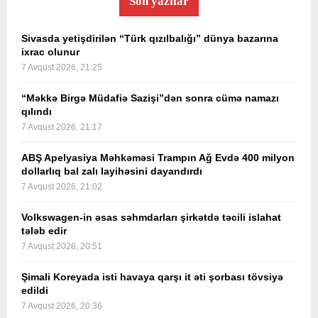
Son yazılar
Sivasda yetişdirilən “Türk qızılbalığı” dünya bazarına
ixrac olunur
7 Avqust 2026, 21:25
“Məkkə Birgə Müdafiə Sazişi”dən sonra cümə namazı
qılındı
7 Avqust 2026, 21:17
ABŞ Apelyasiya Məhkəməsi Trampın Ağ Evdə 400 milyon
dollarlıq bal zalı layihəsini dayandırdı
7 Avqust 2026, 21:02
Volkswagen-in əsas səhmdarları şirkətdə təcili islahat
tələb edir
7 Avqust 2026, 20:51
Şimali Koreyada isti havaya qarşı it əti şorbası tövsiyə
edildi
7 Avqust 2026, 20:36