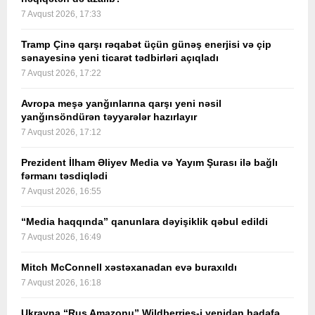
7 Avqust 2026, 17:33
Tramp Çinə qarşı rəqabət üçün günəş enerjisi və çip
sənayesinə yeni ticarət tədbirləri açıqladı
7 Avqust 2026, 17:22
Avropa meşə yanğınlarına qarşı yeni nəsil
yanğınsöndürən təyyarələr hazırlayır
7 Avqust 2026, 17:12
Prezident İlham Əliyev Media və Yayım Şurası ilə bağlı
fərmanı təsdiqlədi
7 Avqust 2026, 16:55
“Media haqqında” qanunlara dəyişiklik qəbul edildi
7 Avqust 2026, 16:49
Mitch McConnell xəstəxanadan evə buraxıldı
7 Avqust 2026, 16:18
Ukrayna “Rus Amazonu” Wildberries-i yenidən hədəfə