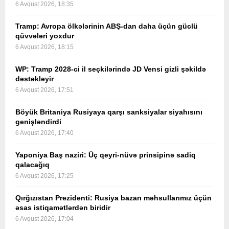
6 Avqust 2026, 18:35
Tramp: Avropa ölkələrinin ABŞ-dan daha üçün güclü
qüvvələri yoxdur
6 Avqust 2026, 18:15
WP: Tramp 2028-ci il seçkilərində JD Vensi gizli şəkildə
dəstəkləyir
6 Avqust 2026, 17:51
Böyük Britaniya Rusiyaya qarşı sanksiyalar siyahısını
genişləndirdi
6 Avqust 2026, 17:40
Yaponiya Baş naziri: Üç qeyri-nüvə prinsipinə sadiq
qalacağıq
6 Avqust 2026, 17:25
Qırğızıstan Prezidenti: Rusiya bazarı məhsullarımız üçün
əsas istiqamətlərdən biridir
6 Avqust 2026, 17:04