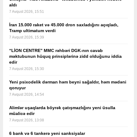
aldı
7 Avqust 2026, 15:51
İran 15.000 raket və 45.000 dron saxladığını açıqladı,
Tramp ultimatum verdi
7 Avqust 2026, 15:39
“LİON CENTRE” MMC rəhbəri DGK-nın cavab
məktubunun hüquq prinsiplərinə zidd olduğunu iddia
edir
7 Avqust 2026, 15:30
Yeni psixodelik dərman həm beyni sağaldır, həm mədəni
qoruyur
7 Avqust 2026, 14:54
Alimlər uşaqlarda böyrək çatışmazlığını yeni üsulla
müalicə edir
7 Avqust 2026, 13:08
6 bank və 6 tankerə yeni sanksiyalar