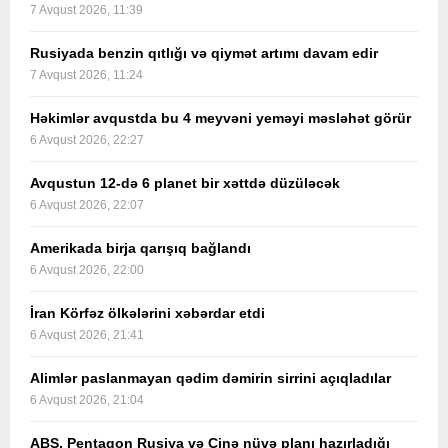
7 Avqust 2026, 11:39
Rusiyada benzin qıtlığı və qiymət artımı davam edir
7 Avqust 2026, 11:24
Həkimlər avqustda bu 4 meyvəni yeməyi məsləhət görür
6 Avqust 2026, 22:27
Avqustun 12-də 6 planet bir xəttdə düzüləcək
6 Avqust 2026, 22:07
Amerikada birja qarışıq bağlandı
6 Avqust 2026, 22:00
İran Körfəz ölkələrini xəbərdar etdi
6 Avqust 2026, 21:41
Alimlər paslanmayan qədim dəmirin sirrini açıqladılar
6 Avqust 2026, 21:04
ABŞ, Pentaqon Rusiya və Çinə nüvə planı hazırladığı