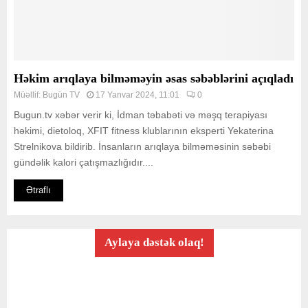
Həkim arıqlaya bilməməyin əsas səbəblərini açıqladı
Müəllif:
Bugün TV
17 Yanvar 2024, 11:01
0
Bugun.tv xəbər verir ki, İdman təbabəti və məşq terapiyası
həkimi, dietoloq, XFIT fitness klublarının eksperti Yekaterina
Strelnikova bildirib. İnsanların arıqlaya bilməməsinin səbəbi
gündəlik kalori çatışmazlığıdır....
Ətraflı
Aylaya dəstək olaq!