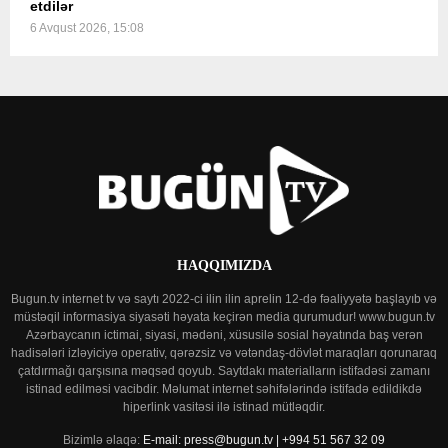
etdilər
6 Avqust 2026, 15:08
HAQQIMIZDA
Bugun.tv internet tv və saytı 2022-ci ilin ilin aprelin 12-də fəaliyyətə başlayıb və
müstəqil informasiya siyasəti həyata keçirən media qurumudur! www.bugun.tv
Azərbaycanın ictimai, siyasi, mədəni, xüsusilə sosial həyatında baş verən
hadisələri izləyiciyə operativ, qərəzsiz və vətəndaş-dövlət maraqları qorunaraq
çatdırmağı qarşısına məqsəd qoyub. Saytdakı materialların istifadəsi zamanı
istinad edilməsi vacibdir. Məlumat internet səhifələrində istifadə edildikdə
hiperlink vasitəsi ilə istinad mütləqdir.
Bizimlə əlaqə:
E-mail: press@bugun.tv | +994 51 567 32 09