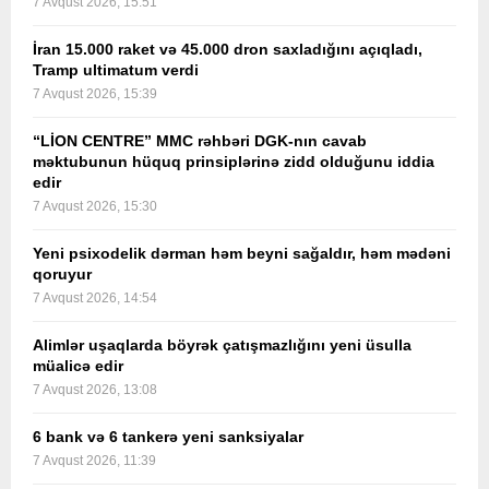
7 Avqust 2026, 15:51
İran 15.000 raket və 45.000 dron saxladığını açıqladı,
Tramp ultimatum verdi
7 Avqust 2026, 15:39
“LİON CENTRE” MMC rəhbəri DGK-nın cavab
məktubunun hüquq prinsiplərinə zidd olduğunu iddia
edir
7 Avqust 2026, 15:30
Yeni psixodelik dərman həm beyni sağaldır, həm mədəni
qoruyur
7 Avqust 2026, 14:54
Alimlər uşaqlarda böyrək çatışmazlığını yeni üsulla
müalicə edir
7 Avqust 2026, 13:08
6 bank və 6 tankerə yeni sanksiyalar
7 Avqust 2026, 11:39