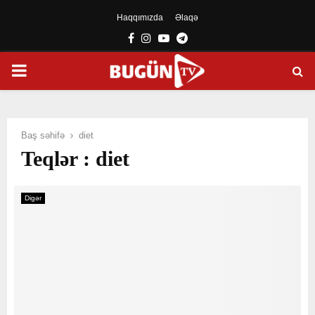
Haqqımızda
Əlaqə
Facebook
Instagram
Youtube
Telegram
PRIMARY
MENU
Baş səhifə
diet
Teqlər : diet
Digər