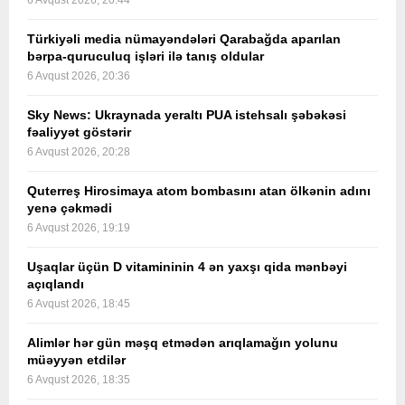
6 Avqust 2026, 20:44
Türkiyəli media nümayəndələri Qarabağda aparılan
bərpa-quruculuq işləri ilə tanış oldular
6 Avqust 2026, 20:36
Sky News: Ukraynada yeraltı PUA istehsalı şəbəkəsi
fəaliyyət göstərir
6 Avqust 2026, 20:28
Quterreş Hirosimaya atom bombasını atan ölkənin adını
yenə çəkmədi
6 Avqust 2026, 19:19
Uşaqlar üçün D vitamininin 4 ən yaxşı qida mənbəyi
açıqlandı
6 Avqust 2026, 18:45
Alimlər hər gün məşq etmədən arıqlamağın yolunu
müəyyən etdilər
6 Avqust 2026, 18:35