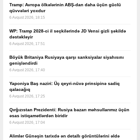
Tramp: Avropa ölkələrinin ABŞ-dan daha üçün güclü
qüvvələri yoxdur
6 Avqust 2026, 18:15
WP: Tramp 2028-ci il seçkilərində JD Vensi gizli şəkildə
dəstəkləyir
6 Avqust 2026, 17:51
Böyük Britaniya Rusiyaya qarşı sanksiyalar siyahısını
genişləndirdi
6 Avqust 2026, 17:40
Yaponiya Baş naziri: Üç qeyri-nüvə prinsipinə sadiq
qalacağıq
6 Avqust 2026, 17:25
Qırğızıstan Prezidenti: Rusiya bazarı məhsullarımız üçün
əsas istiqamətlərdən biridir
6 Avqust 2026, 17:04
Alimlər Günəşin tarixdə ən detallı görüntülərini əldə