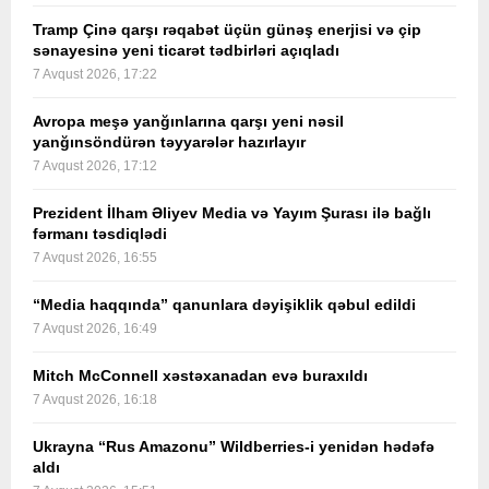
Tramp Çinə qarşı rəqabət üçün günəş enerjisi və çip
sənayesinə yeni ticarət tədbirləri açıqladı
7 Avqust 2026, 17:22
Avropa meşə yanğınlarına qarşı yeni nəsil
yanğınsöndürən təyyarələr hazırlayır
7 Avqust 2026, 17:12
Prezident İlham Əliyev Media və Yayım Şurası ilə bağlı
fərmanı təsdiqlədi
7 Avqust 2026, 16:55
“Media haqqında” qanunlara dəyişiklik qəbul edildi
7 Avqust 2026, 16:49
Mitch McConnell xəstəxanadan evə buraxıldı
7 Avqust 2026, 16:18
Ukrayna “Rus Amazonu” Wildberries-i yenidən hədəfə
aldı