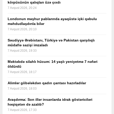
körpüsünün qalıqları üzə çıxdı
7 Avqust 2026, 20:24
Londonun məşhur pablarında ayaqüstə içki qəbulu
məhdudlaşdırıla bilər
7 Avqust 2026, 20:10
Səudiyyə Ərəbistanı, Türkiyə və Pakistan qarşılıqlı
müdafiə sazişi imzaladı
7 Avqust 2026, 19:33
Məktəbdə silahlı hücum: 14 yaşlı yeniyetmə 7 nəfəri
öldürdü
7 Avqust 2026, 18:17
Alimlər göbələkdən qadın çantası hazırladılar
7 Avqust 2026, 18:03
Araşdırma: Son illər insanlarda idrak göstəriciləri
həqiqətən də azalıb?
7 Avqust 2026, 17:33