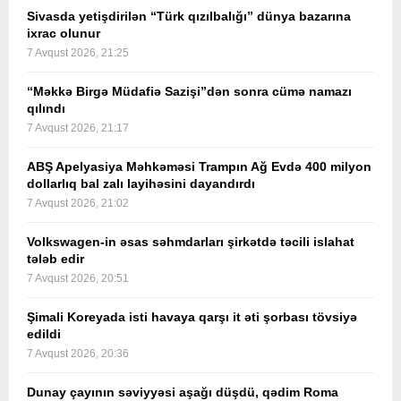
Sivasda yetişdirilən “Türk qızılbalığı” dünya bazarına
ixrac olunur
7 Avqust 2026, 21:25
“Məkkə Birgə Müdafiə Sazişi”dən sonra cümə namazı
qılındı
7 Avqust 2026, 21:17
ABŞ Apelyasiya Məhkəməsi Trampın Ağ Evdə 400 milyon
dollarlıq bal zalı layihəsini dayandırdı
7 Avqust 2026, 21:02
Volkswagen-in əsas səhmdarları şirkətdə təcili islahat
tələb edir
7 Avqust 2026, 20:51
Şimali Koreyada isti havaya qarşı it əti şorbası tövsiyə
edildi
7 Avqust 2026, 20:36
Dunay çayının səviyyəsi aşağı düşdü, qədim Roma