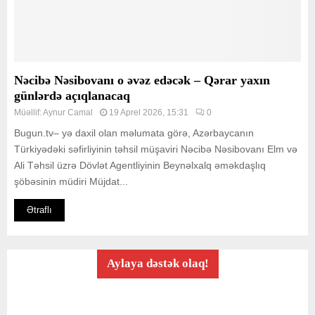
Nəcibə Nəsibovanı o əvəz edəcək – Qərar yaxın
günlərdə açıqlanacaq
Müəllif:
Aynur Camal
19 Aprel 2026, 15:31
0
Bugun.tv– yə daxil olan məlumata görə, Azərbaycanın
Türkiyədəki səfirliyinin təhsil müşaviri Nəcibə Nəsibovanı Elm və
Ali Təhsil üzrə Dövlət Agentliyinin Beynəlxalq əməkdaşlıq
şöbəsinin müdiri Müjdat...
Ətraflı
Aylaya dəstək olaq!