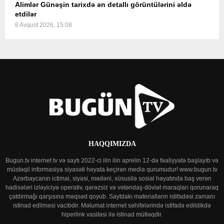
Alimlər Günəşin tarixdə ən detallı görüntülərini əldə
etdilər
6 Avqust 2026, 15:08
HAQQIMIZDA
Bugun.tv internet tv və saytı 2022-ci ilin ilin aprelin 12-də fəaliyyətə başlayıb və
müstəqil informasiya siyasəti həyata keçirən media qurumudur! www.bugun.tv
Azərbaycanın ictimai, siyasi, mədəni, xüsusilə sosial həyatında baş verən
hadisələri izləyiciyə operativ, qərəzsiz və vətəndaş-dövlət maraqları qorunaraq
çatdırmağı qarşısına məqsəd qoyub. Saytdakı materialların istifadəsi zamanı
istinad edilməsi vacibdir. Məlumat internet səhifələrində istifadə edildikdə
hiperlink vasitəsi ilə istinad mütləqdir.