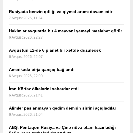
Rusiyada benzin qıtlığı və qiymət artımı davam edir
7 Avqust 2026, 11:24
Həkimlər avqustda bu 4 meyvəni yeməyi məsləhət görür
6 Avqust 2026, 22:27
Avqustun 12-də 6 planet bir xəttdə düzüləcək
6 Avqust 2026, 22:07
Amerikada birja qarışıq bağlandı
6 Avqust 2026, 22:00
İran Körfəz ölkələrini xəbərdar etdi
6 Avqust 2026, 21:41
Alimlər paslanmayan qədim dəmirin sirrini açıqladılar
6 Avqust 2026, 21:04
ABŞ, Pentaqon Rusiya və Çinə nüvə planı hazırladığı