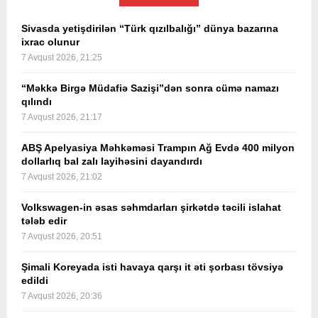
Sivasda yetişdirilən “Türk qızılbalığı” dünya bazarına
ixrac olunur
7 Avqust 2026, 21:25
“Məkkə Birgə Müdafiə Sazişi”dən sonra cümə namazı
qılındı
7 Avqust 2026, 21:17
ABŞ Apelyasiya Məhkəməsi Trampın Ağ Evdə 400 milyon
dollarlıq bal zalı layihəsini dayandırdı
7 Avqust 2026, 21:02
Volkswagen-in əsas səhmdarları şirkətdə təcili islahat
tələb edir
7 Avqust 2026, 20:51
Şimali Koreyada isti havaya qarşı it əti şorbası tövsiyə
edildi
7 Avqust 2026, 20:36