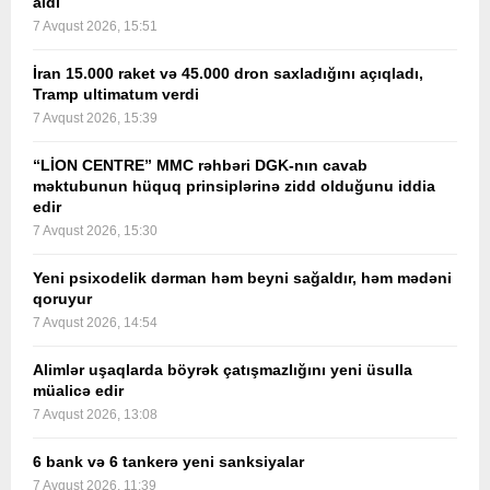
aldı
7 Avqust 2026, 15:51
İran 15.000 raket və 45.000 dron saxladığını açıqladı,
Tramp ultimatum verdi
7 Avqust 2026, 15:39
“LİON CENTRE” MMC rəhbəri DGK-nın cavab
məktubunun hüquq prinsiplərinə zidd olduğunu iddia
edir
7 Avqust 2026, 15:30
Yeni psixodelik dərman həm beyni sağaldır, həm mədəni
qoruyur
7 Avqust 2026, 14:54
Alimlər uşaqlarda böyrək çatışmazlığını yeni üsulla
müalicə edir
7 Avqust 2026, 13:08
6 bank və 6 tankerə yeni sanksiyalar
7 Avqust 2026, 11:39