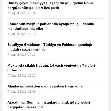
Dunay çayının səviyyəsi aşağı düşdü, qədim Roma
körpüsünün qalıqları üzə çıxdı
7 Avqust 2026, 20:24
Londonun məşhur pablarında ayaqüstə içki qəbulu
məhdudlaşdırıla bilər
7 Avqust 2026, 20:10
Səudiyyə Ərəbistanı, Türkiyə və Pakistan qarşılıqlı
müdafiə sazişi imzaladı
7 Avqust 2026, 19:33
Məktəbdə silahlı hücum: 14 yaşlı yeniyetmə 7 nəfəri
öldürdü
7 Avqust 2026, 18:17
Alimlər göbələkdən qadın çantası hazırladılar
7 Avqust 2026, 18:03
Araşdırma: Son illər insanlarda idrak göstəriciləri
həqiqətən də azalıb?