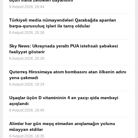
üçün İrana zərbələri dayandırır
6 Avqust 2026, 20:44
Türkiyəli media nümayəndələri Qarabağda aparılan
bərpa-quruculuq işləri ilə tanış oldular
6 Avqust 2026, 20:36
Sky News: Ukraynada yeraltı PUA istehsalı şəbəkəsi
fəaliyyət göstərir
6 Avqust 2026, 20:28
Quterreş Hirosimaya atom bombasını atan ölkənin adını
yenə çəkmədi
6 Avqust 2026, 19:19
Uşaqlar üçün D vitamininin 4 ən yaxşı qida mənbəyi
açıqlandı
6 Avqust 2026, 18:45
Alimlər hər gün məşq etmədən arıqlamağın yolunu
müəyyən etdilər
6 Avqust 2026, 18:35