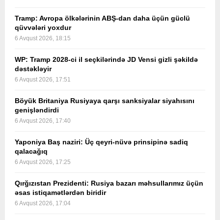
Tramp: Avropa ölkələrinin ABŞ-dan daha üçün güclü
qüvvələri yoxdur
6 Avqust 2026, 18:15
WP: Tramp 2028-ci il seçkilərində JD Vensi gizli şəkildə
dəstəkləyir
6 Avqust 2026, 17:51
Böyük Britaniya Rusiyaya qarşı sanksiyalar siyahısını
genişləndirdi
6 Avqust 2026, 17:40
Yaponiya Baş naziri: Üç qeyri-nüvə prinsipinə sadiq
qalacağıq
6 Avqust 2026, 17:25
Qırğızıstan Prezidenti: Rusiya bazarı məhsullarımız üçün
əsas istiqamətlərdən biridir
6 Avqust 2026, 17:04