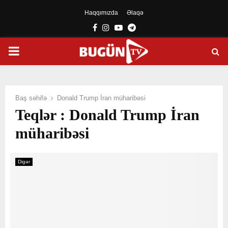
Haqqımızda
Əlaqə
Facebook
Instagram
Youtube
Telegram
PRIMARY
MENU
Baş səhifə
Donald Trump İran müharibəsi
Teqlər : Donald Trump İran
müharibəsi
Digər