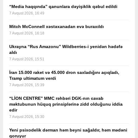
“Media haqqında” qanunlara dəyişiklik qəbul edildi
7 Avqust 2026, 16:49
Mitch McConnell xəstəxanadan evə buraxıldı
7 Avqust 2026, 16:18
Ukrayna “Rus Amazonu” Wildberries-i yenidən hədəfə
aldı
7 Avqust 2026, 15:51
İran 15.000 raket və 45.000 dron saxladığını açıqladı,
Tramp ultimatum verdi
7 Avqust 2026, 15:39
“LİON CENTRE” MMC rəhbəri DGK-nın cavab
məktubunun hüquq prinsiplərinə zidd olduğunu iddia
edir
7 Avqust 2026, 15:30
Yeni psixodelik dərman həm beyni sağaldır, həm mədəni
qoruyur