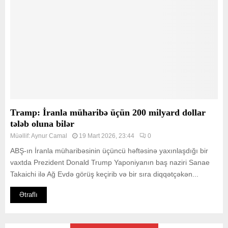
Tramp: İranla müharibə üçün 200 milyard dollar
tələb oluna bilər
Müəllif:
Aynur Camal
19 Mart 2026, 23:44
0
ABŞ-ın İranla müharibəsinin üçüncü həftəsinə yaxınlaşdığı bir
vaxtda Prezident Donald Trump Yaponiyanın baş naziri Sanae
Takaichi ilə Ağ Evdə görüş keçirib və bir sıra diqqətçəkən...
Ətraflı