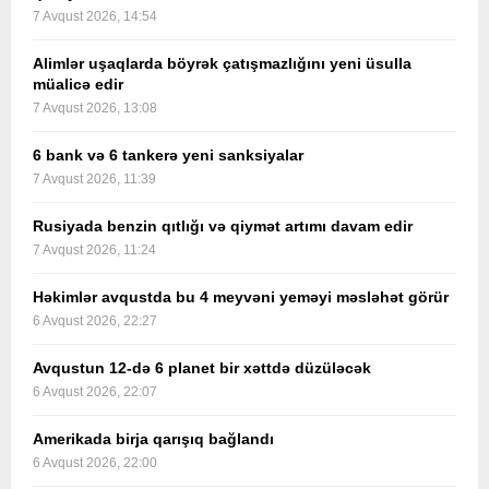
7 Avqust 2026, 14:54
Alimlər uşaqlarda böyrək çatışmazlığını yeni üsulla
müalicə edir
7 Avqust 2026, 13:08
6 bank və 6 tankerə yeni sanksiyalar
7 Avqust 2026, 11:39
Rusiyada benzin qıtlığı və qiymət artımı davam edir
7 Avqust 2026, 11:24
Həkimlər avqustda bu 4 meyvəni yeməyi məsləhət görür
6 Avqust 2026, 22:27
Avqustun 12-də 6 planet bir xəttdə düzüləcək
6 Avqust 2026, 22:07
Amerikada birja qarışıq bağlandı
6 Avqust 2026, 22:00