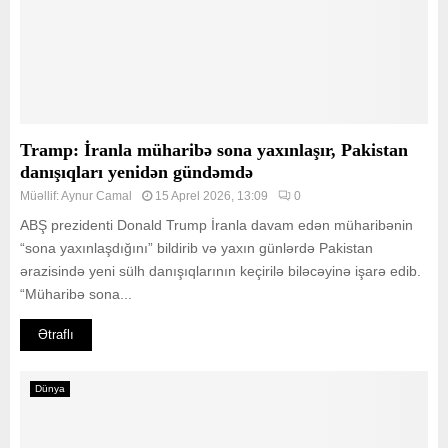
Tramp: İranla müharibə sona yaxınlaşır, Pakistan
danışıqları yenidən gündəmdə
Müəllif:
Aynur Camal
15 Aprel 2026, 13:09
0
ABŞ prezidenti Donald Trump İranla davam edən müharibənin
“sona yaxınlaşdığını” bildirib və yaxın günlərdə Pakistan
ərazisində yeni sülh danışıqlarının keçirilə biləcəyinə işarə edib.
“Müharibə sona...
Ətraflı
Dünya