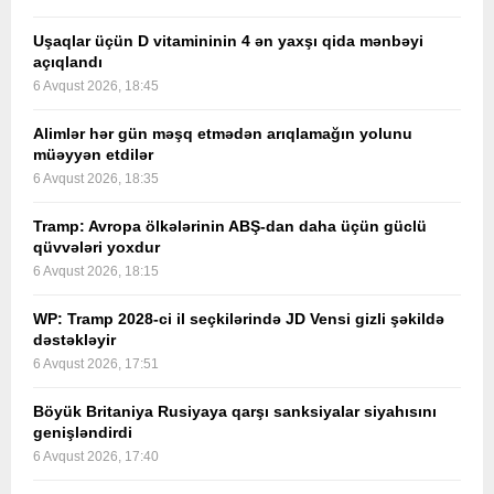
Uşaqlar üçün D vitamininin 4 ən yaxşı qida mənbəyi
açıqlandı
6 Avqust 2026, 18:45
Alimlər hər gün məşq etmədən arıqlamağın yolunu
müəyyən etdilər
6 Avqust 2026, 18:35
Tramp: Avropa ölkələrinin ABŞ-dan daha üçün güclü
qüvvələri yoxdur
6 Avqust 2026, 18:15
WP: Tramp 2028-ci il seçkilərində JD Vensi gizli şəkildə
dəstəkləyir
6 Avqust 2026, 17:51
Böyük Britaniya Rusiyaya qarşı sanksiyalar siyahısını
genişləndirdi
6 Avqust 2026, 17:40