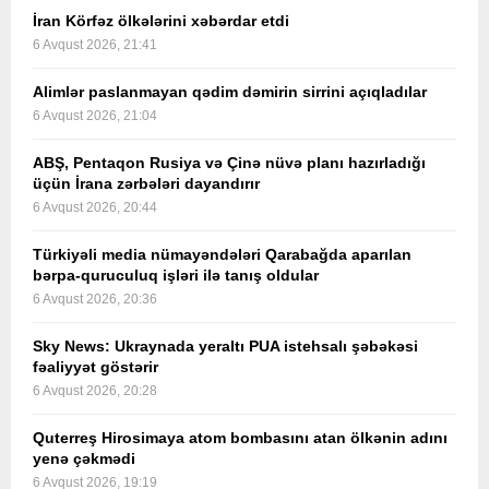
İran Körfəz ölkələrini xəbərdar etdi
6 Avqust 2026, 21:41
Alimlər paslanmayan qədim dəmirin sirrini açıqladılar
6 Avqust 2026, 21:04
ABŞ, Pentaqon Rusiya və Çinə nüvə planı hazırladığı
üçün İrana zərbələri dayandırır
6 Avqust 2026, 20:44
Türkiyəli media nümayəndələri Qarabağda aparılan
bərpa-quruculuq işləri ilə tanış oldular
6 Avqust 2026, 20:36
Sky News: Ukraynada yeraltı PUA istehsalı şəbəkəsi
fəaliyyət göstərir
6 Avqust 2026, 20:28
Quterreş Hirosimaya atom bombasını atan ölkənin adını
yenə çəkmədi
6 Avqust 2026, 19:19