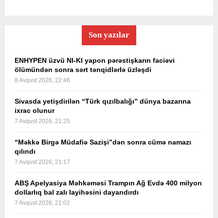
Son yazılar
ENHYPEN üzvü NI-KI yapon pərəstişkarın faciəvi
ölümündən sonra sərt tənqidlərlə üzləşdi
8 Avqust 2026, 22:46
Sivasda yetişdirilən “Türk qızılbalığı” dünya bazarına
ixrac olunur
7 Avqust 2026, 21:25
“Məkkə Birgə Müdafiə Sazişi”dən sonra cümə namazı
qılındı
7 Avqust 2026, 21:17
ABŞ Apelyasiya Məhkəməsi Trampın Ağ Evdə 400 milyon
dollarlıq bal zalı layihəsini dayandırdı
7 Avqust 2026, 21:02