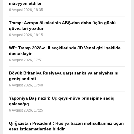
müəyyən etdilər
6 Avqust 2026, 18:35
Tramp: Avropa ölkələrinin ABŞ-dan daha üçün güclü
qüvvələri yoxdur
6 Avqust 2026, 18:15
WP: Tramp 2028-ci il seçkilərində JD Vensi gizli şəkildə
dəstəkləyir
6 Avqust 2026, 17:51
Böyük Britaniya Rusiyaya qarşı sanksiyalar siyahısını
genişləndirdi
6 Avqust 2026, 17:40
Yaponiya Baş naziri: Üç qeyri-nüvə prinsipinə sadiq
qalacağıq
6 Avqust 2026, 17:25
Qırğızıstan Prezidenti: Rusiya bazarı məhsullarımız üçün
əsas istiqamətlərdən biridir