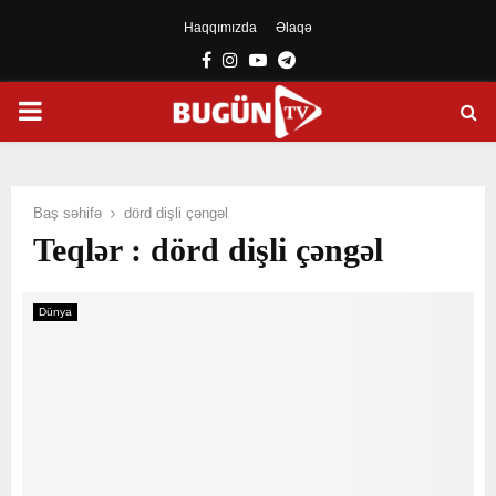
Haqqımızda
Əlaqə
Facebook
Instagram
Youtube
Telegram
PRIMARY
MENU
Baş səhifə
dörd dişli çəngəl
Teqlər : dörd dişli çəngəl
Dünya