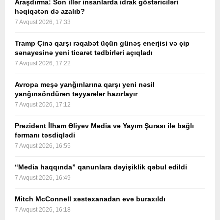
Araşdırma: Son illər insanlarda idrak göstəriciləri
həqiqətən də azalıb?
7 Avqust 2026, 17:33
Tramp Çinə qarşı rəqabət üçün günəş enerjisi və çip
sənayesinə yeni ticarət tədbirləri açıqladı
7 Avqust 2026, 17:22
Avropa meşə yanğınlarına qarşı yeni nəsil
yanğınsöndürən təyyarələr hazırlayır
7 Avqust 2026, 17:12
Prezident İlham Əliyev Media və Yayım Şurası ilə bağlı
fərmanı təsdiqlədi
7 Avqust 2026, 16:55
“Media haqqında” qanunlara dəyişiklik qəbul edildi
7 Avqust 2026, 16:49
Mitch McConnell xəstəxanadan evə buraxıldı
7 Avqust 2026, 16:18