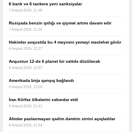
6 bank və 6 tankerə yeni sanksiyalar
7 Avqust 2026, 11:39
Rusiyada benzin qıtlığı və qiymət artımı davam edir
7 Avqust 2026, 11:24
Həkimlər avqustda bu 4 meyvəni yeməyi məsləhət görür
6 Avqust 2026, 22:27
Avqustun 12-də 6 planet bir xəttdə düzüləcək
6 Avqust 2026, 22:07
Amerikada birja qarışıq bağlandı
6 Avqust 2026, 22:00
İran Körfəz ölkələrini xəbərdar etdi
6 Avqust 2026, 21:41
Alimlər paslanmayan qədim dəmirin sirrini açıqladılar
6 Avqust 2026, 21:04