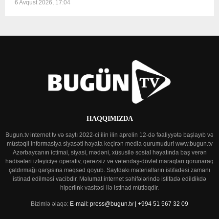
6 Avqust 2026, 17:04
HAQQIMIZDA
Bugun.tv internet tv və saytı 2022-ci ilin ilin aprelin 12-də fəaliyyətə başlayıb və
müstəqil informasiya siyasəti həyata keçirən media qurumudur! www.bugun.tv
Azərbaycanın ictimai, siyasi, mədəni, xüsusilə sosial həyatında baş verən
hadisələri izləyiciyə operativ, qərəzsiz və vətəndaş-dövlət maraqları qorunaraq
çatdırmağı qarşısına məqsəd qoyub. Saytdakı materialların istifadəsi zamanı
istinad edilməsi vacibdir. Məlumat internet səhifələrində istifadə edildikdə
hiperlink vasitəsi ilə istinad mütləqdir.
Bizimlə əlaqə:
E-mail: press@bugun.tv | +994 51 567 32 09