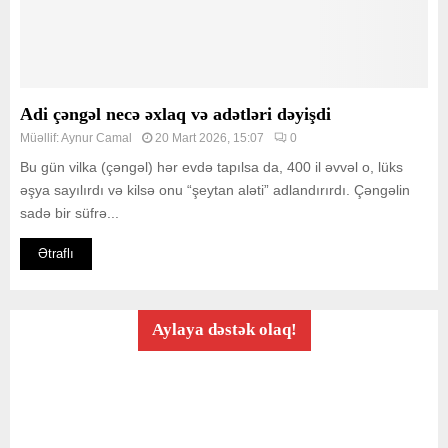
Adi çəngəl necə əxlaq və adətləri dəyişdi
Müəllif:
Aynur Camal
20 Mart 2026, 15:07
0
Bu gün vilka (çəngəl) hər evdə tapılsa da, 400 il əvvəl o, lüks
əşya sayılırdı və kilsə onu “şeytan aləti” adlandırırdı. Çəngəlin
sadə bir süfrə...
Ətraflı
Aylaya dəstək olaq!