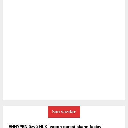
Son yazılar
ENHYPEN üzvü NI-KI yapon pərəstişkarın faciəvi