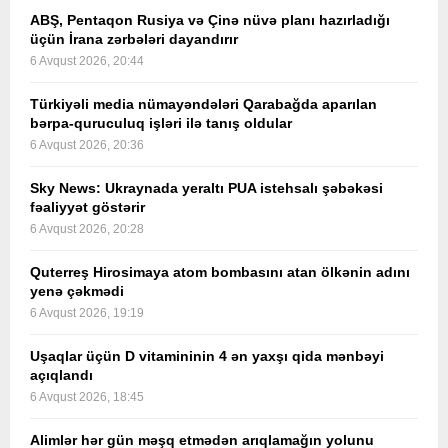
ABŞ, Pentaqon Rusiya və Çinə nüvə planı hazırladığı
üçün İrana zərbələri dayandırır
6 Avqust 2026, 20:44
Türkiyəli media nümayəndələri Qarabağda aparılan
bərpa-quruculuq işləri ilə tanış oldular
6 Avqust 2026, 20:36
Sky News: Ukraynada yeraltı PUA istehsalı şəbəkəsi
fəaliyyət göstərir
6 Avqust 2026, 20:28
Quterreş Hirosimaya atom bombasını atan ölkənin adını
yenə çəkmədi
6 Avqust 2026, 19:19
Uşaqlar üçün D vitamininin 4 ən yaxşı qida mənbəyi
açıqlandı
6 Avqust 2026, 18:45
Alimlər hər gün məşq etmədən arıqlamağın yolunu