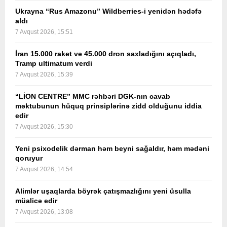
Ukrayna “Rus Amazonu” Wildberries-i yenidən hədəfə
aldı
7 Avqust 2026, 15:51
İran 15.000 raket və 45.000 dron saxladığını açıqladı,
Tramp ultimatum verdi
7 Avqust 2026, 15:39
“LİON CENTRE” MMC rəhbəri DGK-nın cavab
məktubunun hüquq prinsiplərinə zidd olduğunu iddia
edir
7 Avqust 2026, 15:30
Yeni psixodelik dərman həm beyni sağaldır, həm mədəni
qoruyur
7 Avqust 2026, 14:54
Alimlər uşaqlarda böyrək çatışmazlığını yeni üsulla
müalicə edir
7 Avqust 2026, 13:08