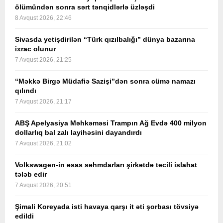
ölümündən sonra sərt tənqidlərlə üzləşdi
8 Avqust 2026, 22:46
Sivasda yetişdirilən “Türk qızılbalığı” dünya bazarına
ixrac olunur
7 Avqust 2026, 21:25
“Məkkə Birgə Müdafiə Sazişi”dən sonra cümə namazı
qılındı
7 Avqust 2026, 21:17
ABŞ Apelyasiya Məhkəməsi Trampın Ağ Evdə 400 milyon
dollarlıq bal zalı layihəsini dayandırdı
7 Avqust 2026, 21:02
Volkswagen-in əsas səhmdarları şirkətdə təcili islahat
tələb edir
7 Avqust 2026, 20:51
Şimali Koreyada isti havaya qarşı it əti şorbası tövsiyə
edildi