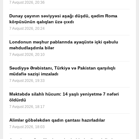
7 Avqust 2026, 20:36
Dunay çayının səviyyəsi aşağı düşdü, qədim Roma
körpüsünün qalıqları üzə çıxdı
7 Avqust 2026, 20:24
Londonun məşhur pablarında ayaqüstə içki qəbulu
məhdudlaşdırıla bilər
7 Avqust 2026, 20:10
Səudiyyə Ərəbistanı, Türkiyə və Pakistan qarşılıqlı
müdafiə sazişi imzaladı
7 Avqust 2026, 19:33
Məktəbdə silahlı hücum: 14 yaşlı yeniyetmə 7 nəfəri
öldürdü
7 Avqust 2026, 18:17
Alimlər göbələkdən qadın çantası hazırladılar
7 Avqust 2026, 18:03