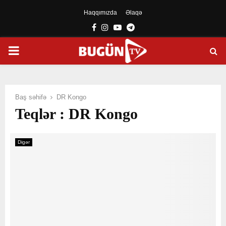
Haqqımızda
Əlaqə
Facebook
Instagram
Youtube
Telegram
PRIMARY
MENU
Baş səhifə
DR Kongo
Teqlər : DR Kongo
Digər