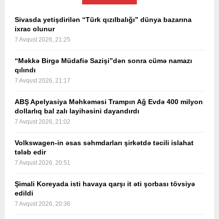
Sivasda yetişdirilən “Türk qızılbalığı” dünya bazarına
ixrac olunur
7 Avqust 2026, 21:25
“Məkkə Birgə Müdafiə Sazişi”dən sonra cümə namazı
qılındı
7 Avqust 2026, 21:17
ABŞ Apelyasiya Məhkəməsi Trampın Ağ Evdə 400 milyon
dollarlıq bal zalı layihəsini dayandırdı
7 Avqust 2026, 21:02
Volkswagen-in əsas səhmdarları şirkətdə təcili islahat
tələb edir
7 Avqust 2026, 20:51
Şimali Koreyada isti havaya qarşı it əti şorbası tövsiyə
edildi
7 Avqust 2026, 20:36