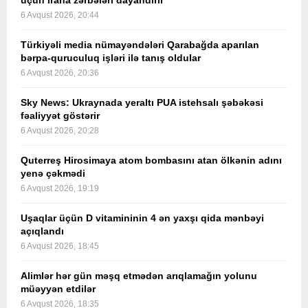
üçün İrana zərbələri dayandırır
6 Avqust 2026, 20:44
Türkiyəli media nümayəndələri Qarabağda aparılan
bərpa-quruculuq işləri ilə tanış oldular
6 Avqust 2026, 20:36
Sky News: Ukraynada yeraltı PUA istehsalı şəbəkəsi
fəaliyyət göstərir
6 Avqust 2026, 20:28
Quterreş Hirosimaya atom bombasını atan ölkənin adını
yenə çəkmədi
6 Avqust 2026, 19:19
Uşaqlar üçün D vitamininin 4 ən yaxşı qida mənbəyi
açıqlandı
6 Avqust 2026, 18:45
Alimlər hər gün məşq etmədən arıqlamağın yolunu
müəyyən etdilər
6 Avqust 2026, 18:35