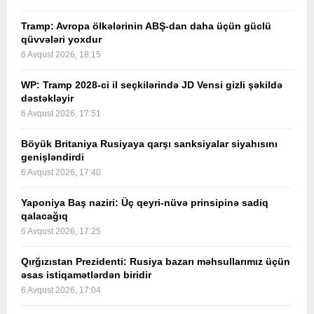
Tramp: Avropa ölkələrinin ABŞ-dan daha üçün güclü
qüvvələri yoxdur
6 Avqust 2026, 18:15
WP: Tramp 2028-ci il seçkilərində JD Vensi gizli şəkildə
dəstəkləyir
6 Avqust 2026, 17:51
Böyük Britaniya Rusiyaya qarşı sanksiyalar siyahısını
genişləndirdi
6 Avqust 2026, 17:40
Yaponiya Baş naziri: Üç qeyri-nüvə prinsipinə sadiq
qalacağıq
6 Avqust 2026, 17:25
Qırğızıstan Prezidenti: Rusiya bazarı məhsullarımız üçün
əsas istiqamətlərdən biridir
6 Avqust 2026, 17:04