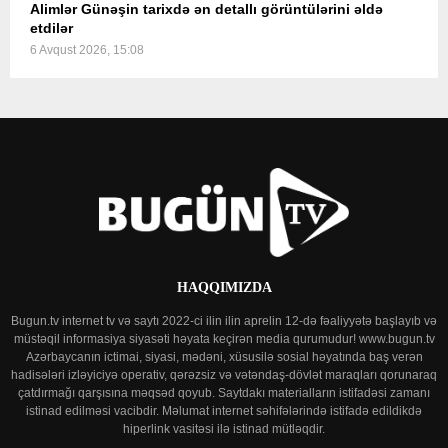
Alimlər Günəşin tarixdə ən detallı görüntülərini əldə
etdilər
6 Avqust 2026, 15:08
HAQQIMIZDA
Bugun.tv internet tv və saytı 2022-ci ilin ilin aprelin 12-də fəaliyyətə başlayıb və
müstəqil informasiya siyasəti həyata keçirən media qurumudur! www.bugun.tv
Azərbaycanın ictimai, siyasi, mədəni, xüsusilə sosial həyatında baş verən
hadisələri izləyiciyə operativ, qərəzsiz və vətəndaş-dövlət maraqları qorunaraq
çatdırmağı qarşısına məqsəd qoyub. Saytdakı materialların istifadəsi zamanı
istinad edilməsi vacibdir. Məlumat internet səhifələrində istifadə edildikdə
hiperlink vasitəsi ilə istinad mütləqdir.