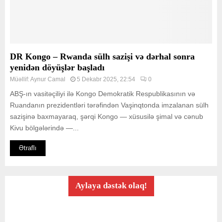
DR Kongo – Rwanda sülh sazişi və dərhal sonra
yenidən döyüşlər başladı
Müəllif:
Aynur Camal
5 Dekabr 2025, 22:54
0
ABŞ-ın vasitəçiliyi ilə Kongo Demokratik Respublikasının və
Ruandanın prezidentləri tərəfindən Vaşinqtonda imzalanan sülh
sazişinə baxmayaraq, şərqi Kongo — xüsusilə şimal və cənub
Kivu bölgələrində —...
Ətraflı
Aylaya dəstək olaq!