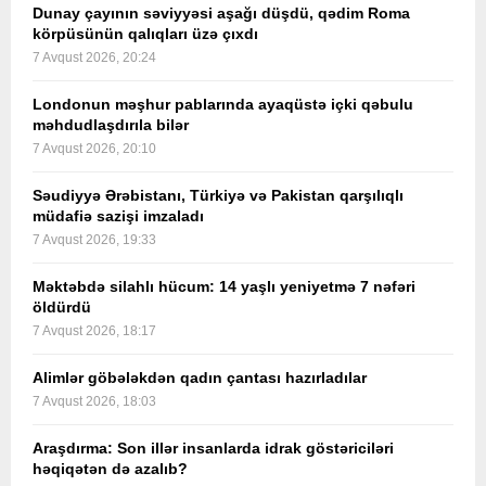
Dunay çayının səviyyəsi aşağı düşdü, qədim Roma
körpüsünün qalıqları üzə çıxdı
7 Avqust 2026, 20:24
Londonun məşhur pablarında ayaqüstə içki qəbulu
məhdudlaşdırıla bilər
7 Avqust 2026, 20:10
Səudiyyə Ərəbistanı, Türkiyə və Pakistan qarşılıqlı
müdafiə sazişi imzaladı
7 Avqust 2026, 19:33
Məktəbdə silahlı hücum: 14 yaşlı yeniyetmə 7 nəfəri
öldürdü
7 Avqust 2026, 18:17
Alimlər göbələkdən qadın çantası hazırladılar
7 Avqust 2026, 18:03
Araşdırma: Son illər insanlarda idrak göstəriciləri
həqiqətən də azalıb?