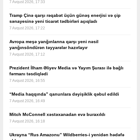
7 Avqust 2026, 17:33
Tramp Çinə qarşı rəqabət üçün günəş enerjisi və çip
sənayesinə yeni ticarət tədbirləri açıqladı
7 Avqust 2026, 17:22
Avropa meşə yanğınlarına qarşı yeni nəsil
yanğınsöndürən təyyarələr hazırlayır
7 Avqust 2026, 17:12
Prezident İlham Əliyev Media və Yayım Şurası ilə bağlı
fərmanı təsdiqlədi
7 Avqust 2026, 16:55
“Media haqqında” qanunlara dəyişiklik qəbul edildi
7 Avqust 2026, 16:49
Mitch McConnell xəstəxanadan evə buraxıldı
7 Avqust 2026, 16:18
Ukrayna “Rus Amazonu” Wildberries-i yenidən hədəfə