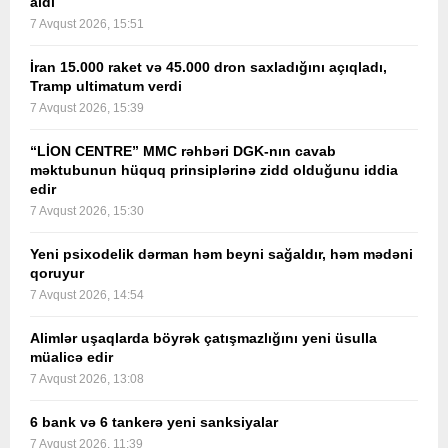
aldı
7 Avqust 2026, 15:51
İran 15.000 raket və 45.000 dron saxladığını açıqladı,
Tramp ultimatum verdi
7 Avqust 2026, 15:39
“LİON CENTRE” MMC rəhbəri DGK-nın cavab
məktubunun hüquq prinsiplərinə zidd olduğunu iddia
edir
7 Avqust 2026, 15:30
Yeni psixodelik dərman həm beyni sağaldır, həm mədəni
qoruyur
7 Avqust 2026, 14:54
Alimlər uşaqlarda böyrək çatışmazlığını yeni üsulla
müalicə edir
7 Avqust 2026, 13:08
6 bank və 6 tankerə yeni sanksiyalar
7 Avqust 2026, 11:39