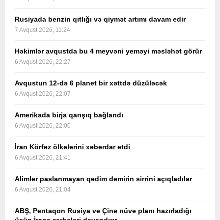
Rusiyada benzin qıtlığı və qiymət artımı davam edir
7 Avqust 2026, 11:24
Həkimlər avqustda bu 4 meyvəni yeməyi məsləhət görür
6 Avqust 2026, 22:27
Avqustun 12-də 6 planet bir xəttdə düzüləcək
6 Avqust 2026, 22:07
Amerikada birja qarışıq bağlandı
6 Avqust 2026, 22:00
İran Körfəz ölkələrini xəbərdar etdi
6 Avqust 2026, 21:41
Alimlər paslanmayan qədim dəmirin sirrini açıqladılar
6 Avqust 2026, 21:04
ABŞ, Pentaqon Rusiya və Çinə nüvə planı hazırladığı