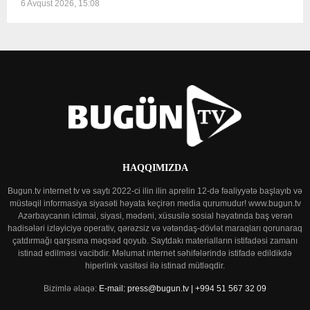
6 Avqust 2026, 15:08
HAQQIMIZDA
Bugun.tv internet tv və saytı 2022-ci ilin ilin aprelin 12-də fəaliyyətə başlayıb və
müstəqil informasiya siyasəti həyata keçirən media qurumudur! www.bugun.tv
Azərbaycanın ictimai, siyasi, mədəni, xüsusilə sosial həyatında baş verən
hadisələri izləyiciyə operativ, qərəzsiz və vətəndaş-dövlət maraqları qorunaraq
çatdırmağı qarşısına məqsəd qoyub. Saytdakı materialların istifadəsi zamanı
istinad edilməsi vacibdir. Məlumat internet səhifələrində istifadə edildikdə
hiperlink vasitəsi ilə istinad mütləqdir.
Bizimlə əlaqə:
E-mail: press@bugun.tv | +994 51 567 32 09