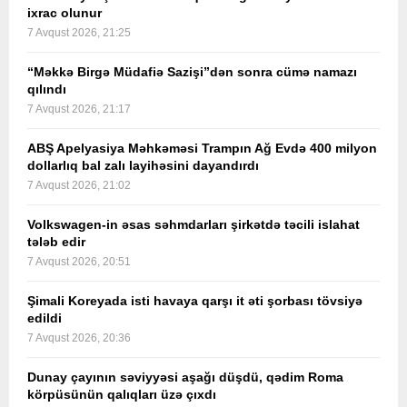
ixrac olunur
7 Avqust 2026, 21:25
“Məkkə Birgə Müdafiə Sazişi”dən sonra cümə namazı
qılındı
7 Avqust 2026, 21:17
ABŞ Apelyasiya Məhkəməsi Trampın Ağ Evdə 400 milyon
dollarlıq bal zalı layihəsini dayandırdı
7 Avqust 2026, 21:02
Volkswagen-in əsas səhmdarları şirkətdə təcili islahat
tələb edir
7 Avqust 2026, 20:51
Şimali Koreyada isti havaya qarşı it əti şorbası tövsiyə
edildi
7 Avqust 2026, 20:36
Dunay çayının səviyyəsi aşağı düşdü, qədim Roma
körpüsünün qalıqları üzə çıxdı