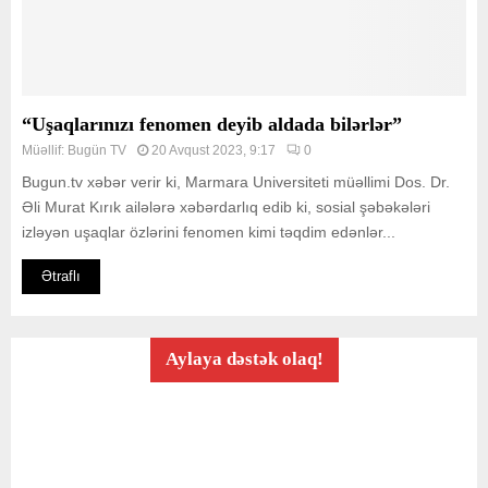
“Uşaqlarınızı fenomen deyib aldada bilərlər”
Müəllif:
Bugün TV
20 Avqust 2023, 9:17
0
Bugun.tv xəbər verir ki, Marmara Universiteti müəllimi Dos. Dr.
Əli Murat Kırık ailələrə xəbərdarlıq edib ki, sosial şəbəkələri
izləyən uşaqlar özlərini fenomen kimi təqdim edənlər...
Ətraflı
Aylaya dəstək olaq!