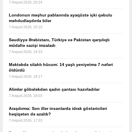
7 Avqust 2026, 20:24
Londonun məşhur pablarında ayaqüstə içki qəbulu
məhdudlaşdırıla bilər
7 Avqust 2026, 20:10
Səudiyyə Ərəbistanı, Türkiyə və Pakistan qarşılıqlı
müdafiə sazişi imzaladı
7 Avqust 2026, 19:33
Məktəbdə silahlı hücum: 14 yaşlı yeniyetmə 7 nəfəri
öldürdü
7 Avqust 2026, 18:17
Alimlər göbələkdən qadın çantası hazırladılar
7 Avqust 2026, 18:03
Araşdırma: Son illər insanlarda idrak göstəriciləri
həqiqətən də azalıb?
7 Avqust 2026, 17:33