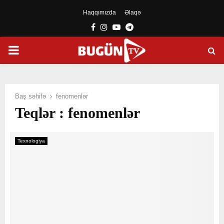
Haqqımızda
Əlaqə
Facebook
Instagram
Youtube
Telegram
PRIMARY
MENU
Baş səhifə
fenomenlər
Teqlər : fenomenlər
Texnologiya