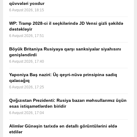
qüvvələri yoxdur
6 Avqust 2026, 18:15
WP: Tramp 2028-ci il seçkilərində JD Vensi gizli şəkildə
dəstəkləyir
6 Avqust 2026, 17:51
Böyük Britaniya Rusiyaya qarşı sanksiyalar siyahısını
genişləndirdi
6 Avqust 2026, 17:40
Yaponiya Baş naziri: Üç qeyri-nüvə prinsipinə sadiq
qalacağıq
6 Avqust 2026, 17:25
Qırğızıstan Prezidenti: Rusiya bazarı məhsullarımız üçün
əsas istiqamətlərdən biridir
6 Avqust 2026, 17:04
Alimlər Günəşin tarixdə ən detallı görüntülərini əldə
etdilər