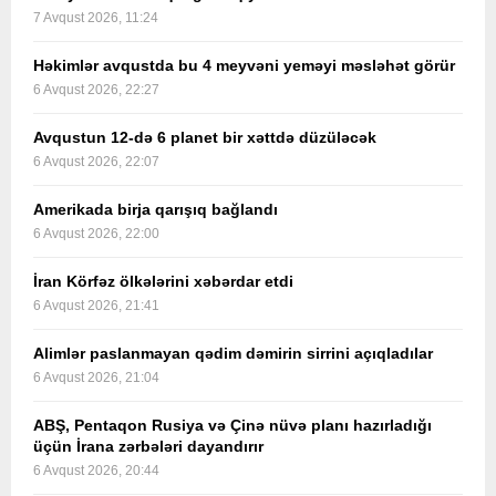
7 Avqust 2026, 11:24
Həkimlər avqustda bu 4 meyvəni yeməyi məsləhət görür
6 Avqust 2026, 22:27
Avqustun 12-də 6 planet bir xəttdə düzüləcək
6 Avqust 2026, 22:07
Amerikada birja qarışıq bağlandı
6 Avqust 2026, 22:00
İran Körfəz ölkələrini xəbərdar etdi
6 Avqust 2026, 21:41
Alimlər paslanmayan qədim dəmirin sirrini açıqladılar
6 Avqust 2026, 21:04
ABŞ, Pentaqon Rusiya və Çinə nüvə planı hazırladığı
üçün İrana zərbələri dayandırır
6 Avqust 2026, 20:44