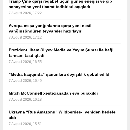
Tramp Çinə qarşı rəqabət üçün günəş enerjisi və çip
sənayesinə yeni ticarət tədbirləri açıqladı
7 Avqust 2026, 17:22
Avropa meşə yanğınlarına qarşı yeni nəsil
yanğınsöndürən təyyarələr hazırlayır
7 Avqust 2026, 17:12
Prezident İlham Əliyev Media və Yayım Şurası ilə bağlı
fərmanı təsdiqlədi
7 Avqust 2026, 16:55
“Media haqqında” qanunlara dəyişiklik qəbul edildi
7 Avqust 2026, 16:49
Mitch McConnell xəstəxanadan evə buraxıldı
7 Avqust 2026, 16:18
Ukrayna “Rus Amazonu” Wildberries-i yenidən hədəfə
aldı
7 Avqust 2026, 15:51