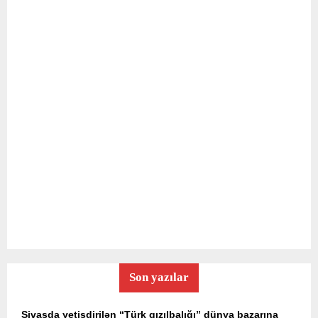
Son yazılar
Sivasda yetişdirilən “Türk qızılbalığı” dünya bazarına