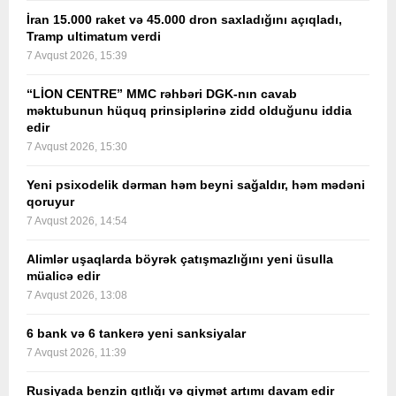
İran 15.000 raket və 45.000 dron saxladığını açıqladı,
Tramp ultimatum verdi
7 Avqust 2026, 15:39
“LİON CENTRE” MMC rəhbəri DGK-nın cavab
məktubunun hüquq prinsiplərinə zidd olduğunu iddia
edir
7 Avqust 2026, 15:30
Yeni psixodelik dərman həm beyni sağaldır, həm mədəni
qoruyur
7 Avqust 2026, 14:54
Alimlər uşaqlarda böyrək çatışmazlığını yeni üsulla
müalicə edir
7 Avqust 2026, 13:08
6 bank və 6 tankerə yeni sanksiyalar
7 Avqust 2026, 11:39
Rusiyada benzin qıtlığı və qiymət artımı davam edir