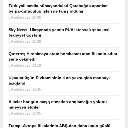
Türkiyəli media nümayəndələri Qarabağda aparılan
bərpa-quruculuq işləri ilə tanış oldular
6 Avqust 2026, 20:36
Sky News: Ukraynada yeraltı PUA istehsalı şəbəkəsi
fəaliyyət göstərir
6 Avqust 2026, 20:28
Quterreş Hirosimaya atom bombasını atan ölkənin adını
yenə çəkmədi
6 Avqust 2026, 19:19
Uşaqlar üçün D vitamininin 4 ən yaxşı qida mənbəyi
açıqlandı
6 Avqust 2026, 18:45
Alimlər hər gün məşq etmədən arıqlamağın yolunu
müəyyən etdilər
6 Avqust 2026, 18:35
Tramp: Avropa ölkələrinin ABŞ-dan daha üçün güclü